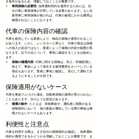
き条件があるため、理解しておくことが重要です。
車両保険の必要性
: 他車運転特約を適用するためには、自
分の車に車両保険が付帯している必要があります。もし自
家用車に車両保険が無ければ、代車の修理にかかる費用は
補償されないことになります。
代車の保険内容の確認
代車を提供している業者により、独自の保険が適用されること
があります。しかし、レンタカーと異なり、代車の場合は保険
への加入が必須ではなく、業者によって補償の内容や範囲が異
なります。以下の点について、事前に確認することをお勧めし
ます。
保険の補償内容
: 代車に関する保険は、対人・対物賠償に
加えて、事故によって発生する修理費用をカバーしている
場合もあります。業者に事前に確認し、安心して運転でき
るようにすることが大切です。
保険適用がないケース
代車を事故でぶつけた場合、自動車保険の適用が受けられない
こともあります。次のような状況があります。
補償の除外
: たとえば、単独事故や、運転者に制限がある
保険契約において、他の家族が運転している際の事故は補
償されないケースもあります。
利便性と注意点
代車を利用する際は、まず自分の保険契約を確認し、他車運転
特約が適用できるかどうかを理解しておくことが重要です。ま