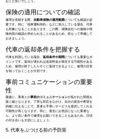
おくと良いでしょう。
保険の適用についての確認
修理を依頼する際、
自動車保険の適用範囲
についても確認が必
要です。特に「他車運転特約」などに加入している場合、代車
も対象になることがあります。この際、保険会社への連絡や保
険内容の確認が求められることがあるため、前もって準備して
おきましょう。
代車の返却条件を把握する
代車を利用している場合、
返却条件や期間
についても重要なポ
イントです。返却が遅れれば追加料金が発生する可能性がある
ため、修理が終了したらすぐに返却できるように、修理の目安
を知っておくことが大切です。
事前コミュニケーションの重要
性
最後に、業者との
事前のコミュニケーション
が拓かれた関係を
築く鍵となります。丁寧な対応を心がけ、自分の状況や希望を
的確に伝えることで、業者も手厚いサービスを提供してくれる
可能性が高くなります。特に、過去にお世話になった業者な
ら、より良い条件で修理をお願いできることもあるため、日頃
の付き合いも大切にしましょう。
5. 代車をぶつける前の予防策