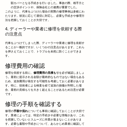
額カバーとなる手続きを行いました。事故の際、相手方と
の交渉ポイントや、保険会社との連携が重要でした。
このように、代車をぶつけた場合の実際の修理事例は多岐にわ
たります。状況に応じて適切に対応し、必要な手続きや修理方
法を把握しておくことが大切です。
4. ディーラーや業者に修理を依頼する際
の注意点
代車をぶつけてしまった際、ディーラーや業者に修理を依頼す
ることが一般的ですが、いくつかの注意点があります。これら
を押さえておくことで、トラブルを未然に防ぐことができま
す。
修理費用の確認
修理を依頼する前に、
修理費用の見積もり
を必ず確認しましょ
う。最初に提示される金額が最終的なものではない場合もある
ため、追加費用が発生する可能性を考慮しておく必要がありま
す。特に、技術者による検査を経て追加の損傷が判明した場
合、最初の見積もりを大きく超えることがあるため注意が必要
です。
修理の手順を確認する
修理の
手順や流れ
についても事前に確認しておくことが大切で
す。業者によっては、特定の手続きや必要な情報があり、これ
を把握していないとスムーズに作業が進まないことがありま
す。必要な書類や手続きについて、あらかじめ業者に確認して