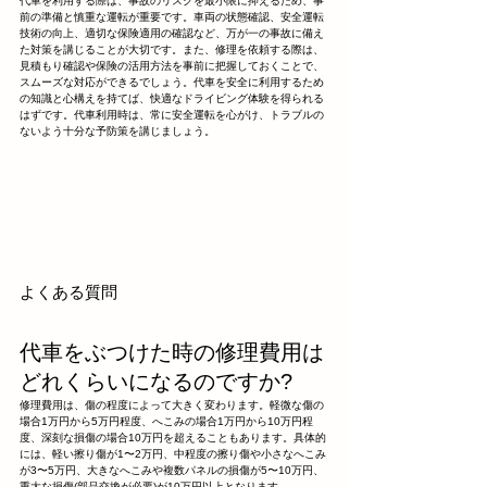
代車を利用する際は、事故のリスクを最小限に抑えるため、事
前の準備と慎重な運転が重要です。車両の状態確認、安全運転
技術の向上、適切な保険適用の確認など、万が一の事故に備え
た対策を講じることが大切です。また、修理を依頼する際は、
見積もり確認や保険の活用方法を事前に把握しておくことで、
スムーズな対応ができるでしょう。代車を安全に利用するため
の知識と心構えを持てば、快適なドライビング体験を得られる
はずです。代車利用時は、常に安全運転を心がけ、トラブルの
ないよう十分な予防策を講じましょう。
よくある質問
代車をぶつけた時の修理費用は
どれくらいになるのですか?
修理費用は、傷の程度によって大きく変わります。軽微な傷の
場合1万円から5万円程度、へこみの場合1万円から10万円程
度、深刻な損傷の場合10万円を超えることもあります。具体的
には、軽い擦り傷が1〜2万円、中程度の擦り傷や小さなへこみ
が3〜5万円、大きなへこみや複数パネルの損傷が5〜10万円、
重大な損傷(部品交換が必要)が10万円以上となります。