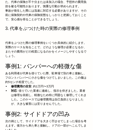
た、代車の保険が不十分または未加入の場合、予想外の費用負
担を被る可能性があります。慎重な行動が求められます。
事故が発生した際には迅速に対応する必要がありますが、その
前に保険契約や代車の保険状態をしっかりと把握しておくこと
で、安心感を得ることができるでしょう。
3. 代車をぶつけた時の実際の修理事例
代車をぶつけた際の修理事例をいくつか具体的に紹介します。
実際のケースを知ることで、どのような修理が必要となるか、
またその費用がどの程度になるのかをイメージしやすくなるで
しょう。
事例1: バンパーへの軽微な傷
ある利用者が代車を借りていた際、駐車場で別の車と接触し、
フロントバンパーに小さな傷をつけてしまいました。この傷は
約5センチ程度でした。
修理費用の目安
: 約1万円〜3万円
対応
: 借りていた業者に連絡し、指示を仰ぎました。業者
は修理を依頼し、軽微なため特に問題なく修理してくれま
した。このケースでは修理費用は自己負担となりました
が、大きな被害には至りませんでした。
事例2: サイドドアの凹み
次の例として、サイドドアを大きく凹ませてしまった場合を考
えます。後方から来た車と接触し、ドアの一部がへこんでしま
いました。