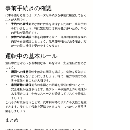
事前手続きの確認
代車を借りる際には、スムーズな手続きを事前に確認しておく
ことが大切です。
予約の必要性
必要な際に代車を確保するために、事前予約
を行いましょう。特に繁忙期には利用者が多いため、早め
の行動が効果的です。
保険の内容確認
代車を利用する前に、自身の自動車保険の
内容を再度確認しましょう。他車運転特約がある場合、万
が一の際に補償を受けやすくなります。
運転中の基本ルール
運転中には守るべき基本的なルールを守り、安全運転に努めま
しょう。
周囲への注意
運転中は常に周囲を確認し、危険を察知する
努力を怠らないようにしましょう。特に、後方や側方の視
界を確保することが大切です。
車間距離の確保
前方の車両との距離を適切に保つことで、
安全運転が促進されます。急ブレーキや急停止の可能性が
ある場合には、十分なスペースを確保してリスクを軽減し
ましょう。
これらの対策を行うことで、代車利用時のリスクを大幅に軽減
できます。安心して代車を運転できるよう、しっかりと事前準
備をしましょう。
まとめ