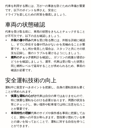
代車を利用する際には、万が一の事故を防ぐための準備が重要
です。以下のポイントを押さえ、安全に
ドライブを楽しむための対策を徹底しましょう。
車両の状態確認
代車を受け取る前に、車両の状態をきちんとチェックすること
が不可欠です。以下の点を確認しましょう。
外装の傷や凹み
代車を受け取る際には、外観を詳細に確認
し、すでに存在する傷や凹みがないかを見極めることが重
要です。もし何か発見した場合は、スタッフと共にその状
況を記録し、後のトラブルを避けるようにしましょう。
燃料のチェック
燃料計を確認し、ガソリンの残量が適切か
どうかを確認しましょう。通常、代車は受け取った状態と
同じ燃料レベルで返却することが求められるため、事前の
確認が必要です。
安全運転技術の向上
運転中に留意すべきポイントを把握し、自身の運転技術を磨く
ことが求められます。
慎重な運転の心がけ
代車は自分の車ではありませんので、
特に慎重な運転を心がける必要があります。周囲の状況を
常にチェックし、狭い場所や駐車場では特に注意を払うこ
とが重要です。
車両特性の理解
代車のサイズや操作感を事前に把握してお
くと、運転への不安が和らぎます。普段乗り慣れている車
との違いを知っておくことで、運転に対する自信を持つこ
とができます。