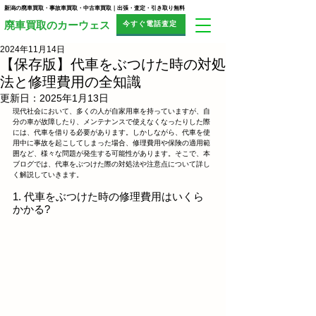
新潟の廃車買取・事故車買取・中古車買取｜出張・査定・引き取り無料
今すぐ電話査定
​廃車買取のカーウェス
2024年11月14日
【保存版】代車をぶつけた時の対処
法と修理費用の全知識
更新日：
2025年1月13日
現代社会において、多くの人が自家用車を持っていますが、自
分の車が故障したり、メンテナンスで使えなくなったりした際
には、代車を借りる必要があります。しかしながら、代車を使
用中に事故を起こしてしまった場合、修理費用や保険の適用範
囲など、様々な問題が発生する可能性があります。そこで、本
ブログでは、代車をぶつけた際の対処法や注意点について詳し
く解説していきます。
1. 代車をぶつけた時の修理費用はいくら
かかる?