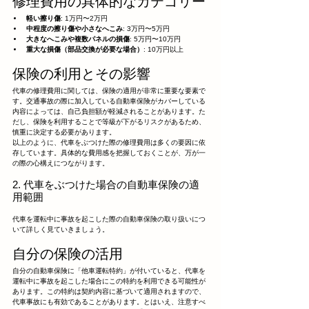
修理費用の具体的なカテゴリー
軽い擦り傷
: 1万円〜2万円
中程度の擦り傷や小さなへこみ
: 3万円〜5万円
大きなへこみや複数パネルの損傷
: 5万円〜10万円
重大な損傷（部品交換が必要な場合）
: 10万円以上
保険の利用とその影響
代車の修理費用に関しては、保険の適用が非常に重要な要素で
す。交通事故の際に加入している自動車保険がカバーしている
内容によっては、自己負担額が軽減されることがあります。た
だし、保険を利用することで等級が下がるリスクがあるため、
慎重に決定する必要があります。
以上のように、代車をぶつけた際の修理費用は多くの要因に依
存しています。具体的な費用感を把握しておくことが、万が一
の際の心構えにつながります。
2. 代車をぶつけた場合の自動車保険の適
用範囲
代車を運転中に事故を起こした際の自動車保険の取り扱いにつ
いて詳しく見ていきましょう。
自分の保険の活用
自分の自動車保険に「他車運転特約」が付いていると、代車を
運転中に事故を起こした場合にこの特約を利用できる可能性が
あります。この特約は契約内容に基づいて適用されますので、
代車事故にも有効であることがあります。とはいえ、注意すべ