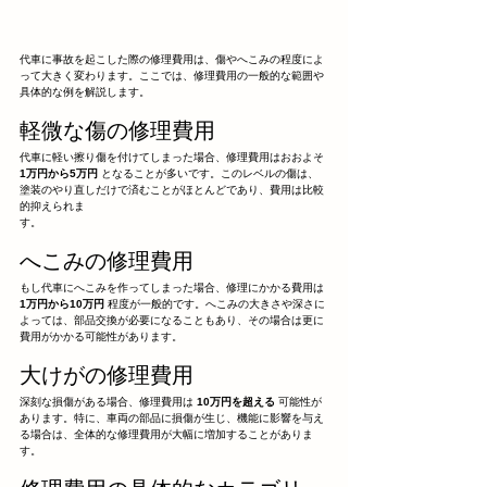
代車に事故を起こした際の修理費用は、傷やへこみの程度によ
って大きく変わります。ここでは、修理費用の一般的な範囲や
具体的な例を解説します。
軽微な傷の修理費用
代車に軽い擦り傷を付けてしまった場合、修理費用はおおよそ 
1万円から5万円
 となることが多いです。このレベルの傷は、
塗装のやり直しだけで済むことがほとんどであり、費用は比較
的抑えられま
す。
へこみの修理費用
もし代車にへこみを作ってしまった場合、修理にかかる費用は 
1万円から10万円
 程度が一般的です。へこみの大きさや深さに
よっては、部品交換が必要になることもあり、その場合は更に
費用がかかる可能性があります。
大けがの修理費用
深刻な損傷がある場合、修理費用は 
10万円を超える
 可能性が
あります。特に、車両の部品に損傷が生じ、機能に影響を与え
る場合は、全体的な修理費用が大幅に増加することがありま
す。