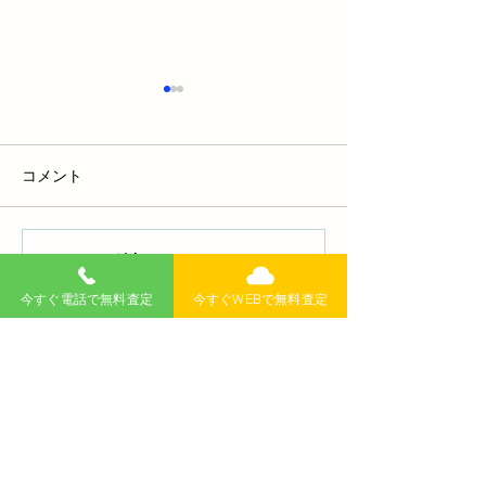
コメント
コメントを追加…
車ノッキングとは？原因
車を擦った音の
と対策、修理費用まで徹
は？原因と対策
今すぐ電話で無料査定
今すぐWEBで無料査定
底解説！
用まで徹底解説
無料査定
記事
>