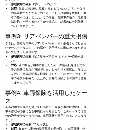
修理費用の目安
: 約8万円〜15万円
対応
: 業者に連絡後、見積もりをもらったところ、かなり
の修理費用がかかるとのこと。こちらは修理を依頼し、業
者の指示に従いました。この場合、自動車保険の「他者運
転特約」が使えるかどうかを確認し、結果的に一部保険で
カバーされました。
事例3: リアバンパーの重大損傷
さらに、借りた代車のリアバンパーを大きく損傷させてしまっ
たケースもあります。この場合、信号待ちの際に後ろから追突
されてしまった事例です。
修理費用の目安
: 約10万円〜30万円（バンパー交換を含
む）
対応
: 過失割合が相手にあったため、保険会社を介して相
手の保険で対応が可能でした。しっかりと警察にも届け出
を行い、事故証明書を取得しました。このケースでは、相
手の過失が明確だったため、自身の保険からの請求は発生
しませんでした。
事例4: 車両保険を活用したケー
ス
ある利用者が代車を借りている最中、大きな事故に遭遇し、代
車の修理が必要になる事態にもなりました。このケースでは自
分の過失が少なかったため、車両保険が適用されることになり
ました。
修理費用の目安
: 20万円以上
対応
: 業者から事後の修理見積を受け取り、車両保険で全