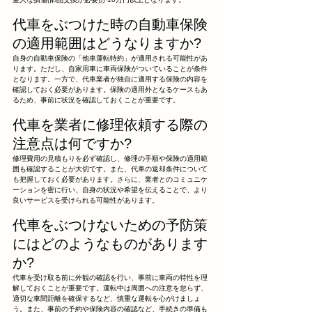
代車をぶつけた時の自動車保険
の適用範囲はどうなりますか?
自身の自動車保険の「他車運転特約」が適用される可能性があ
ります。ただし、自家用車に車両保険がついていることが条件
となります。一方で、代車業者が独自に適用する保険の内容を
確認しておく必要があります。保険の適用外となるケースもあ
るため、事前に状況を確認しておくことが重要です。
代車を業者に修理依頼する際の
注意点は何ですか?
修理費用の見積もりを必ず確認し、修理の手順や保険の適用範
囲も確認することが大切です。また、代車の返却条件について
も把握しておく必要があります。さらに、業者とのコミュニケ
ーションを密に行い、自身の状況や希望を伝えることで、より
良いサービスを受けられる可能性があります。
代車をぶつけないための予防策
にはどのようなものがあります
か?
代車を受け取る前に外観の確認を行い、事前に車両の特性を理
解しておくことが重要です。運転中は周囲への注意を怠らず、
適切な車間距離を確保するなど、慎重な運転を心がけましょ
う。また、事前の予約や保険内容の確認など、手続きの準備も