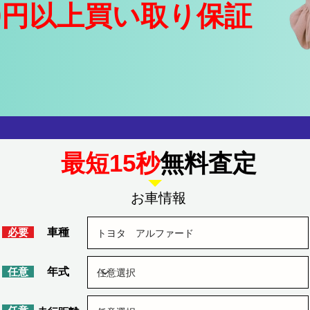
0円以上買い取り保証
​最短15秒
無料査定
​お車情報
​必要
車種
​任意
​年式