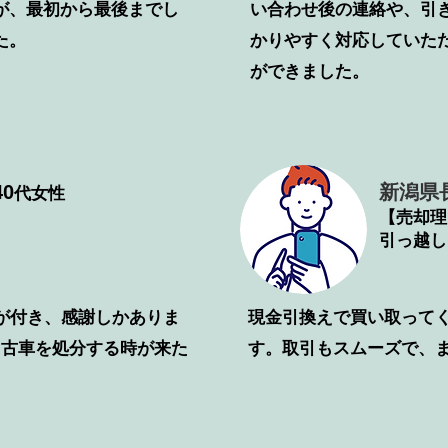
が、最初から最後までし
い合わせ後の連絡や、引
た。
かりやすく対応していた
ができました。
0
新潟県
代女性
【売却理
引っ越し
が付き、感謝しかありま
​現金引換えで買い取って
中古車を処分する時が来た
す。取引もスムーズで、