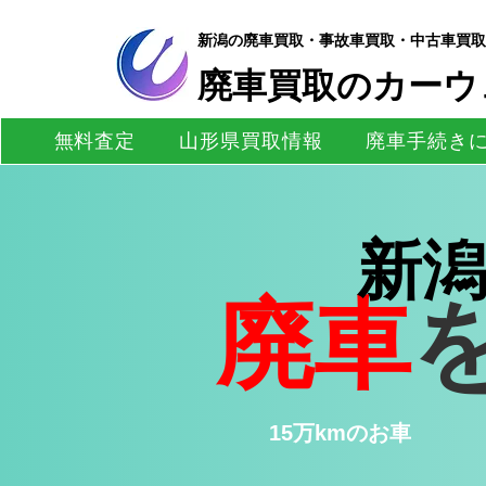
新潟の廃車買取・事故車買取・中古車買取
​廃車買取のカーウ
無料査定
山形県買取情報
廃車手続き
新
廃車
15万kmのお車