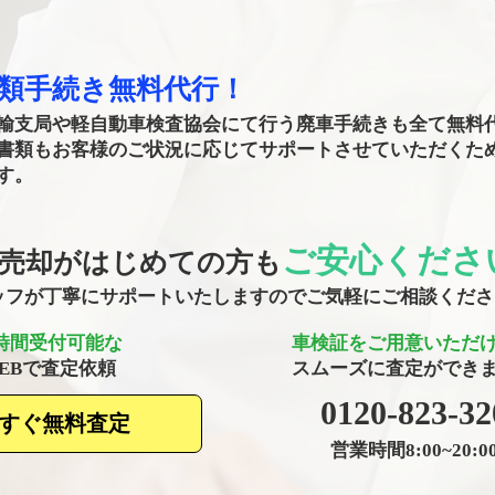
書類手続き無料代行！
輸支局や軽自動車検査協会にて行う廃車手続きも全て無料
書類もお客様のご状況に応じてサポートさせていただくた
す。
ご安心くださ
売却がはじめての方も
タッフが丁寧にサポートいたしますのでご気軽にご相談くだ
4時間受付可能な
車検証をご用意いただ
WEBで査定依頼
​スムーズに査定ができ
​0120-823-32
すぐ無料査定
営業時間8:00~20:0