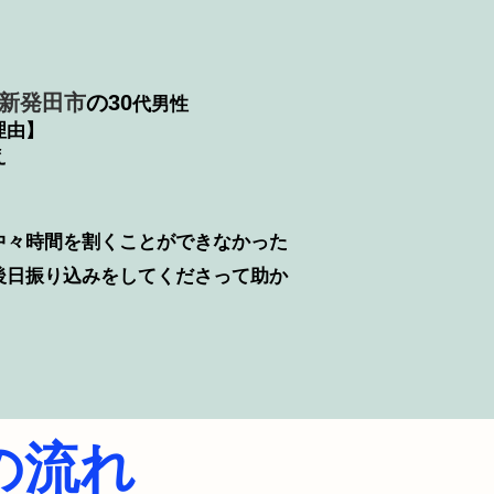
新発田市
の30
代男性
理由】
え
中々時間を割くことができなかった
後日振り込みをしてくださって助か
の流れ