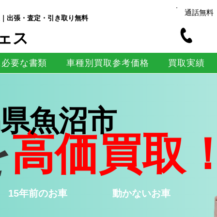
通話無料
｜出張・査定・引き取り無料
ェス
に必要な書類
車種別買取参考価格
買取実績
潟県魚沼市
を
高価買取
15年前のお車
​動かないお車