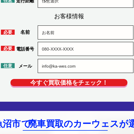
​任意
​走行距離
お客様情報
​必要
​名前
​必要
​電話番号
​任意
​メール
今すぐ買取価格をチェック！
魚沼市
で
廃車買取のカーウェスが