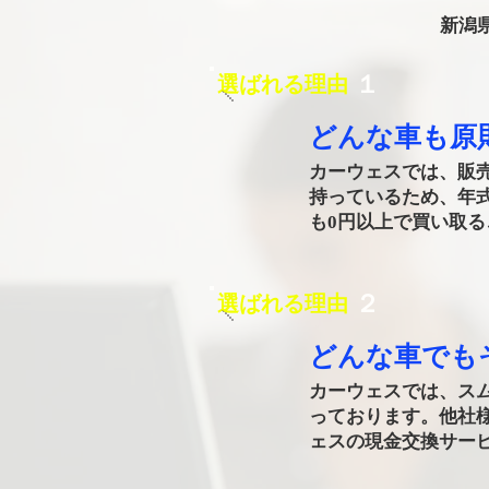
新潟
​１
選ばれる理由
どんな車も原
カーウェスでは、販
持っているため、年
も0円以上で買い取
​２
選ばれる理由
​どんな車で
カーウェスでは、ス
っております。他社
ェスの現金交換サー