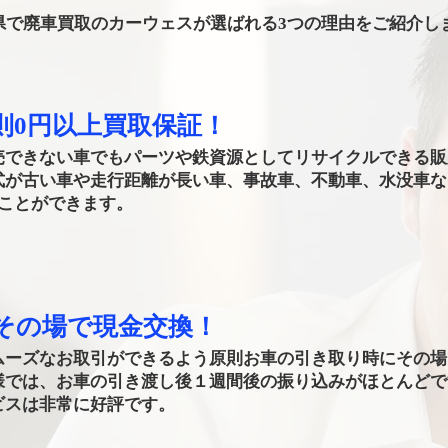
県で廃車買取のカーウェスが選ばれる3つの理由をご紹介し
則0円以上買取保証！
売できない車でもパーツや鉄資源としてリサイクルできる販
式が古い車や走行距離が長い車、事故車、不動車、水没車な
ることができます。
もその場で現金交換！
ムーズなお取引ができるよう原則お車の引き取り時にその場
様では、お車の引き渡し後１週間後の振り込みがほとんどで
ビスは非常に好評です。