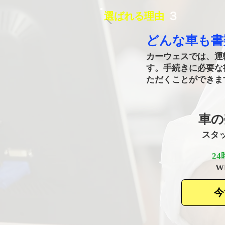
​３
選ばれる理由
どんな車も​
カーウェスでは、運
す。手続きに必要な
ただくことができま
車の
​ス
2
​
今