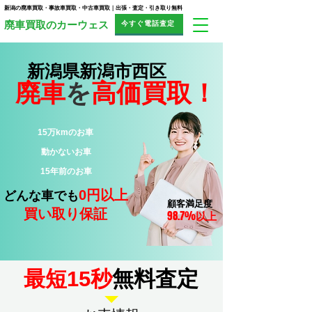
新潟の廃車買取・事故車買取・中古車買取｜出張・査定・引き取り無料
今すぐ電話査定
​廃車買取のカーウェス
新潟県新潟市西区
廃車
を
高価買取！
15万kmのお車
​動かないお車
15年前のお車
0円以上
どんな車でも
顧客満足度
買い取り保証
98.7%
以上
​最短15秒
無料査定