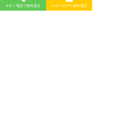
今すぐ電話で無料査定
今すぐWEBで無料査定
も廃車にすることはできますか？
廃車買取 のカーウェスに廃車をお任せい
​A
ただいた場合、車検証を紛失されたお車
であっても、全て無料で廃車手続きを代
行させていただきます。ご不明な点など
ございましたら、廃車買取 のカーウェス
までご相談ください。
​新潟県廃車買取対応地域
​新潟市廃車買取地域
北区
中央区
南区
西区
西蒲区
秋葉区
江南区
東区