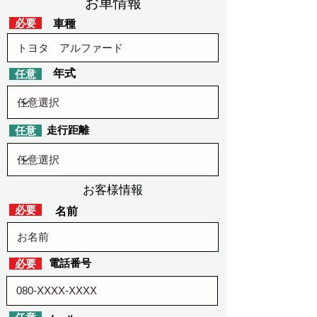
​お車情報
​必要
車種
​年式
​任意
​走行距離
​任意
お客様情報
​必要
​名前
​電話番号
​必要