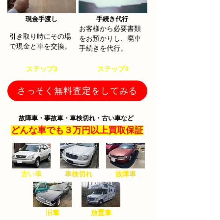
​現金手渡し
手続き代行​
お客様から必要書類
​引き取り時にその場
をお預かりし、廃車
で現金と車を交換。
手続きを代行。
​ステップ3
​ステップ4
さっそく無料査定をしてみる
故障車・事故車・車検切れ・古い車など
どんな車でも３万円以上買取保証
古い車
​車検切れ
​故障車
​旧車
​放置車