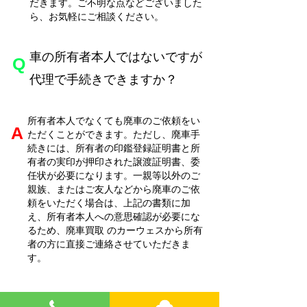
だきます。ご不明な点などございました
ら、お気軽にご相談ください。
車の所有者本人ではないですが
​Q
代理で手続きできますか？
所有者本人でなくても廃車のご依頼をい
​A
ただくことができます。ただし、廃車手
続きには、所有者の印鑑登録証明書と所
有者の実印が押印された譲渡証明書、委
任状が必要になります。一親等以外のご
親族、またはご友人などから廃車のご依
頼をいただく場合は、上記の書類に加
え、所有者本人への意思確認が必要にな
るため、廃車買取
のカーウェスから所有
者の方に直接ご連絡させていただきま
す。
車検証を紛失してしまった場合で
​Q