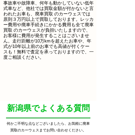
事故車や故障車、何年も動かしていない低年
式車など、他社では買取金額が付かないと言
われたお車も、
廃車買取
のカーウェスでは
原則３万円以上で買取しております。レッカ
ー費用や廃車手続きにかかる費用も全て
廃車
買取
のカーウェスが負担いたしますので、
お客様に費用が発生することはございませ
ん。走行距離が10万kmを超えたお車や、年
式が10年以上前のお車でも高値が付くケー
スも！無料で査定を承っておりますので、一
度ご相談ください。
​新潟県でよくある質問
何かご不明な点などございましたら、お気軽に廃車
買取
のカーウェスまでお問い合わせください。