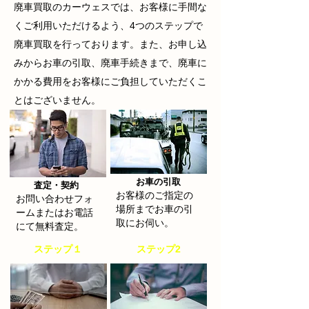
廃車買取
のカーウェスでは、お客様に手間な
くご利用いただけるよう、4つのステップで
廃車買取を行っております。また、お申し込
みからお車の引取、廃車手続きまで、廃車に
かかる費用をお客様にご負担していただくこ
とはございません。
お車の引取
​査定・契約
お客様のご指定の
お問い合わせフォ
場所までお車の引
ームまたはお電話
取にお伺い。
にて無料査定。
​ステップ１
​ステップ2