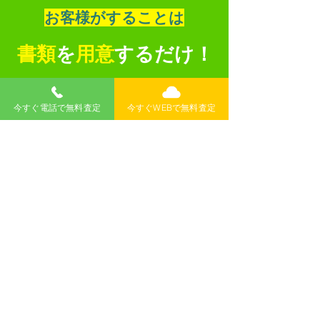
​お客様がすることは
書類
を
用意
するだけ！
​普通車
今すぐ電話で無料査定
今すぐWEBで無料査定
​・車検証
​・自賠責保険証明書
​・印鑑証明書
※上記以外の書類が必要な場合があります​
​軽自動車
​・車検証
​・自賠責保険証明書