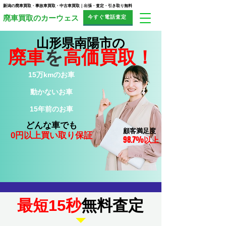
新潟の廃車買取・事故車買取・中古車買取｜出張・査定・引き取り無料
今すぐ電話査定
​廃車買取のカーウェス
山形県南陽市の
廃車
を
高価買取！
15万kmのお車
​動かないお車
15年前のお車
​どんな車でも
顧客満足度
0円以上買い取り保証
98.7%
以上
​最短15秒
無料査定