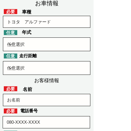
​お車情報
​必要
車種
​年式
​任意
​走行距離
​任意
お客様情報
​必要
​名前
​電話番号
​必要