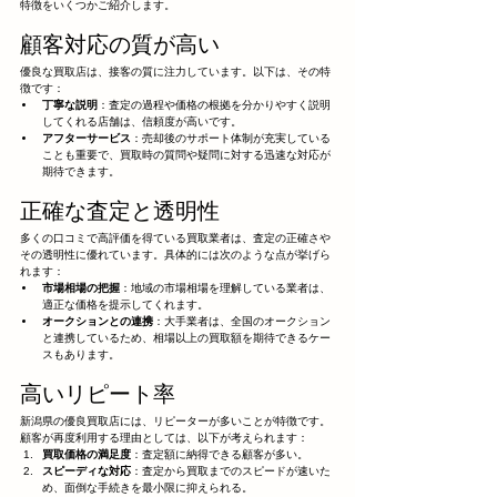
特徴をいくつかご紹介します。
顧客対応の質が高い
優良な買取店は、接客の質に注力しています。以下は、その特
徴です：
丁寧な説明
：査定の過程や価格の根拠を分かりやすく説明
してくれる店舗は、信頼度が高いです。
アフターサービス
：売却後のサポート体制が充実している
ことも重要で、買取時の質問や疑問に対する迅速な対応が
期待できます。
正確な査定と透明性
多くの口コミで高評価を得ている買取業者は、査定の正確さや
その透明性に優れています。具体的には次のような点が挙げら
れます：
市場相場の把握
：地域の市場相場を理解している業者は、
適正な価格を提示してくれます。
オークションとの連携
：大手業者は、全国のオークション
と連携しているため、相場以上の買取額を期待できるケー
スもあります。
高いリピート率
新潟県の優良買取店には、リピーターが多いことが特徴です。
顧客が再度利用する理由としては、以下が考えられます：
買取価格の満足度
：査定額に納得できる顧客が多い。
スピーディな対応
：査定から買取までのスピードが速いた
め、面倒な手続きを最小限に抑えられる。