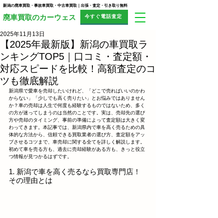
新潟の廃車買取・事故車買取・中古車買取｜出張・査定・引き取り無料
今すぐ電話査定
​廃車買取のカーウェス
2025年11月13日
【2025年最新版】新潟の車買取ラ
ンキングTOP5｜口コミ・査定額・
対応スピードを比較！高額査定のコ
ツも徹底解説
新潟県で愛車を売却したいけれど、「どこで売ればいいのかわ
からない」「少しでも高く売りたい」とお悩みではありません
か？車の売却は人生で何度も経験するものではないため、多く
の方が迷ってしまうのは当然のことです。実は、売却先の選び
方や売却のタイミング、事前の準備によって査定額は大きく変
わってきます。本記事では、新潟県内で車を高く売るための具
体的な方法から、信頼できる買取業者の選び方、査定額をアッ
プさせるコツまで、車売却に関する全てを詳しく解説します。
初めて車を売る方も、過去に売却経験がある方も、きっと役立
つ情報が見つかるはずです。
1. 新潟で車を高く売るなら買取専門店！
その理由とは