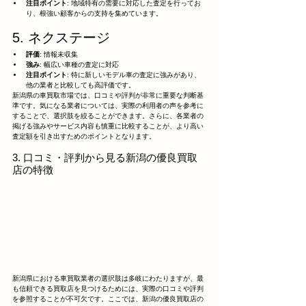
注目ポイント
: 地域特有の需要に対応した査定を行ってお
り、根強い顧客からの支持を集めています。
5. ネクステージ
評価
: 情報未収集
強み
: 幅広い車種の査定に対応
注目ポイント
: 特に新しいモデル車の査定に強みがあり、
他の業者と比較しても高評価です。
新潟県の車買取市場では、口コミや評判が非常に重要な判断基
準です。気になる業者については、実際の利用者の声を参考に
することで、選択肢を絞ることができます。さらに、各業者の
掲げる強みやサービス内容も慎重に比較することが、より高い
査定額を引き出すためのポイントとなります。
3. 口コミ・評判から見る新潟の優良買取
店の特徴
新潟県における車買取業者の選択肢は多岐にわたりますが、最
も信頼できる買取店を見つけるためには、実際の口コミや評判
を参照することが不可欠です。ここでは、新潟の優良買取店の