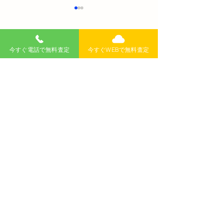
コメント
今すぐ電話で無料査定
今すぐWEBで無料査定
コメントを追加…
重量税還付とは？廃車で
【完全ガイド】
戻ってくるお金を最大化
とは？軽自動車
する完全攻略ガイド
続きを初心者向
解説
無料査定
記事
>