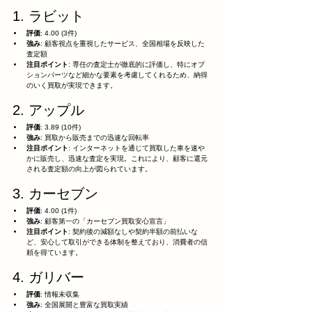
1. ラビット
評価
: 4.00 (3件)
強み
: 顧客視点を重視したサービス、全国相場を反映した
査定額
注目ポイント
: 専任の査定士が徹底的に評価し、特にオプ
ションパーツなど細かな要素を考慮してくれるため、納得
のいく買取が実現できます。
2. アップル
評価
: 3.89 (10件)
強み
: 買取から販売までの迅速な回転率
注目ポイント
: インターネットを通じて買取した車を速や
かに販売し、迅速な査定を実現。これにより、顧客に還元
される査定額の向上が図られています。
3. カーセブン
評価
: 4.00 (1件)
強み
: 顧客第一の「カーセブン買取安心宣言」
注目ポイント
: 契約後の減額なしや契約半額の前払いな
ど、安心して取引ができる体制を整えており、消費者の信
頼を得ています。
4. ガリバー
評価
: 情報未収集
強み
: 全国展開と豊富な買取実績