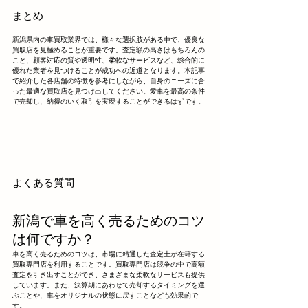
まとめ
新潟県内の車買取業界では、様々な選択肢がある中で、優良な
買取店を見極めることが重要です。査定額の高さはもちろんの
こと、顧客対応の質や透明性、柔軟なサービスなど、総合的に
優れた業者を見つけることが成功への近道となります。本記事
で紹介した各店舗の特徴を参考にしながら、自身のニーズに合
った最適な買取店を見つけ出してください。愛車を最高の条件
で売却し、納得のいく取引を実現することができるはずです。
よくある質問
新潟で車を高く売るためのコツ
は何ですか？
車を高く売るためのコツは、市場に精通した査定士が在籍する
買取専門店を利用することです。買取専門店は競争の中で高額
査定を引き出すことができ、さまざまな柔軟なサービスも提供
しています。また、決算期にあわせて売却するタイミングを選
ぶことや、車をオリジナルの状態に戻すことなども効果的で
す。