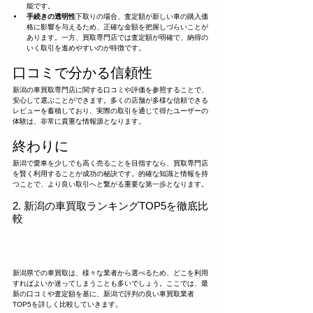
能です。
手続きの透明性
下取りの場合、査定額が新しい車の購入価
格に影響を与えるため、正確な金額を把握しづらいことが
あります。一方、買取専門店では査定額が明確で、納得の
いく取引を進めやすいのが特徴です。
口コミで分かる信頼性
新潟の車買取専門店に関する口コミや評価を参照することで、
安心して選ぶことができます。多くの店舗が多様な信頼できる
レビューを蓄積しており、実際の取引を通じて得たユーザーの
体験は、非常に貴重な情報源となります。
終わりに
新潟で愛車を少しでも高く売ることを目指すなら、買取専門店
を賢く利用することが成功の秘訣です。的確な知識と情報を持
つことで、より良い取引へと繋がる重要な第一歩となります。
2. 新潟の車買取ランキングTOP5を徹底比
較
新潟県での車買取は、様々な業者から選べるため、どこを利用
すればよいか迷ってしまうことも多いでしょう。ここでは、最
新の口コミや査定額を基に、新潟で評判の良い車買取業者
TOP5を詳しく比較していきます。