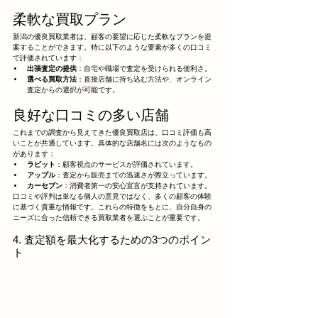
柔軟な買取プラン
新潟の優良買取業者は、顧客の要望に応じた柔軟なプランを提
案することができます。特に以下のような要素が多くの口コミ
で評価されています：
出張査定の提供
：自宅や職場で査定を受けられる便利さ。
選べる買取方法
：直接店舗に持ち込む方法や、オンライン
査定からの選択が可能です。
良好な口コミの多い店舗
これまでの調査から見えてきた優良買取店は、口コミ評価も高
いことが共通しています。具体的な店舗名には次のようなもの
があります：
ラビット
：顧客視点のサービスが評価されています。
アップル
：査定から販売までの迅速さが際立っています。
カーセブン
：消費者第一の安心宣言が支持されています。
口コミや評判は単なる個人の意見ではなく、多くの顧客の体験
に基づく貴重な情報です。これらの特徴をもとに、自分自身の
ニーズに合った信頼できる買取業者を選ぶことが重要です。
4. 査定額を最大化するための3つのポイン
ト