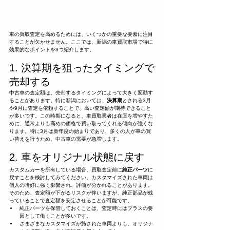
車の買取査定を高めるためには、いくつかの重要な要素に注目
することが欠かせません。ここでは、新潟の車買取市場で特に
効果的なポイントを3つ紹介します。
1. 決算期を狙ったタイミングで
売却する
中古車の査定額は、売却するタイミングによって大きく変動す
ることがあります。特に新潟においては、
決算期
とされる3月
や9月に査定を依頼することで、高い査定額が期待できること
が多いです。この時期になると、車買取業者は在庫を増やすた
めに、通常よりも高めの価格で買い取ってくれる傾向が強くな
ります。特に3月は新年度の始まりであり、多くの人が車の買
い替えを行うため、中古車の需要が急増します。
2. 車をオリジナル状態に戻す
カスタムカーを所有している場合、買取査定前に
純正パーツ
に
戻すことを検討してみてください。カスタマイズされた車両は
個人の嗜好に強く影響され、評価が分かれることがあります。
そのため、査定額が下がるリスクが伴いますが、純正部品が残
っていることで査定額を安定させることが可能です。
純正パーツを保管しておくことは、査定時にはプラスの要
因として働くことが多いです。
さまざまなカスタマイズが施された車両よりも、オリジナ