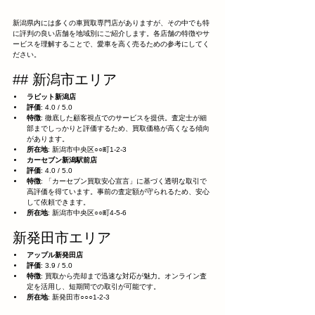
新潟県内には多くの車買取専門店がありますが、その中でも特
に評判の良い店舗を地域別にご紹介します。各店舗の特徴やサ
ービスを理解することで、愛車を高く売るための参考にしてく
ださい。
## 新潟市エリア
ラビット新潟店
評価
: 4.0 / 5.0
特徴
: 徹底した顧客視点でのサービスを提供。査定士が細
部までしっかりと評価するため、買取価格が高くなる傾向
があります。
所在地
: 新潟市中央区○○町1-2-3
カーセブン新潟駅前店
評価
: 4.0 / 5.0
特徴
: 「カーセブン買取安心宣言」に基づく透明な取引で
高評価を得ています。事前の査定額が守られるため、安心
して依頼できます。
所在地
: 新潟市中央区○○町4-5-6
新発田市エリア
アップル新発田店
評価
: 3.9 / 5.0
特徴
: 買取から売却まで迅速な対応が魅力。オンライン査
定を活用し、短期間での取引が可能です。
所在地
: 新発田市○○○1-2-3