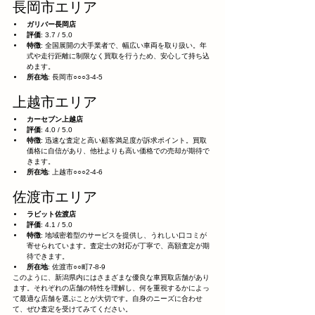
長岡市エリア
ガリバー長岡店
評価
: 3.7 / 5.0
特徴
: 全国展開の大手業者で、幅広い車両を取り扱い。年
式や走行距離に制限なく買取を行うため、安心して持ち込
めます。
所在地
: 長岡市○○○3-4-5
上越市エリア
カーセブン上越店
評価
: 4.0 / 5.0
特徴
: 迅速な査定と高い顧客満足度が訴求ポイント。買取
価格に自信があり、他社よりも高い価格での売却が期待で
きます。
所在地
: 上越市○○○2-4-6
佐渡市エリア
ラビット佐渡店
評価
: 4.1 / 5.0
特徴
: 地域密着型のサービスを提供し、うれしい口コミが
寄せられています。査定士の対応が丁寧で、高額査定が期
待できます。
所在地
: 佐渡市○○町7-8-9
このように、新潟県内にはさまざまな優良な車買取店舗があり
ます。それぞれの店舗の特性を理解し、何を重視するかによっ
て最適な店舗を選ぶことが大切です。自身のニーズに合わせ
て、ぜひ査定を受けてみてください。