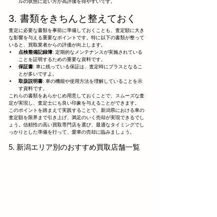
ルの状態に近い方が高評価を得やすいです。
3. 書類をきちんと整えておく
査定に必要な書類を事前に準備しておくことも、査定額に大き
な影響を与える重要なポイントです。特に以下の書類が整って
いると、買取業者からの評価が向上します。
点検整備記録簿
: 定期的なメンテナンスが実施されている
ことを証明するための重要な資料です。
保証書
: 車に残っている保証は、査定時にプラスとなるこ
とが多いですよ。
取扱説明書
: 車の機能や使用方法を理解していることを示
す資料です。
これらの書類をあらかじめ用意しておくことで、スムーズな査
定が実現し、査定士にも良い印象を与えることができます。
このポイントを踏まえて実践することで、新潟県における車の
査定額を限界まで引き上げ、満足のいく売却が実現できるでし
ょう。信頼性の高い買取専門店を選び、最適なタイミングでし
っかりとした準備を行って、愛車の売却に臨みましょう。
5. 新潟エリア別のおすすめ買取店舗一覧