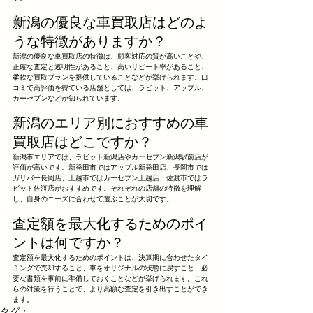
新潟の優良な車買取店はどのよ
うな特徴がありますか？
新潟の優良な車買取店の特徴は、顧客対応の質が高いことや、
正確な査定と透明性があること、高いリピート率があること、
柔軟な買取プランを提供していることなどが挙げられます。口
コミで高評価を得ている店舗としては、ラビット、アップル、
カーセブンなどが知られています。
新潟のエリア別におすすめの車
買取店はどこですか？
新潟市エリアでは、ラビット新潟店やカーセブン新潟駅前店が
評価が高いです。新発田市ではアップル新発田店、長岡市では
ガリバー長岡店、上越市ではカーセブン上越店、佐渡市ではラ
ビット佐渡店がおすすめです。それぞれの店舗の特徴を理解
し、自身のニーズに合わせて選ぶことが大切です。
査定額を最大化するためのポイ
ントは何ですか？
査定額を最大化するためのポイントは、決算期に合わせたタイ
ミングで売却すること、車をオリジナルの状態に戻すこと、必
要な書類を事前に準備しておくことなどが挙げられます。これ
らの対策を行うことで、より高額な査定を引き出すことができ
ます。
タグ：