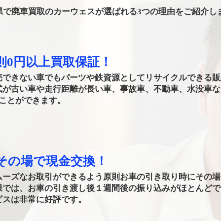
県で廃車買取のカーウェスが選ばれる3つの理由をご紹介し
則0円以上買取保証！
売できない車でもパーツや鉄資源としてリサイクルできる販
式が古い車や走行距離が長い車、事故車、不動車、水没車な
ることができます。
もその場で現金交換！
ムーズなお取引ができるよう原則お車の引き取り時にその場
様では、お車の引き渡し後１週間後の振り込みがほとんどで
ビスは非常に好評です。