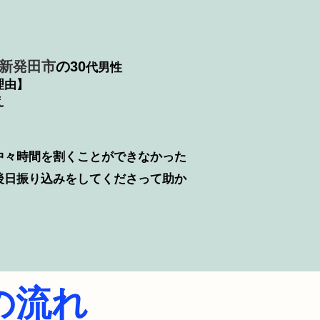
新発田市
の30
代男性
理由】
え
中々時間を割くことができなかった
後日振り込みをしてくださって助か
の流れ