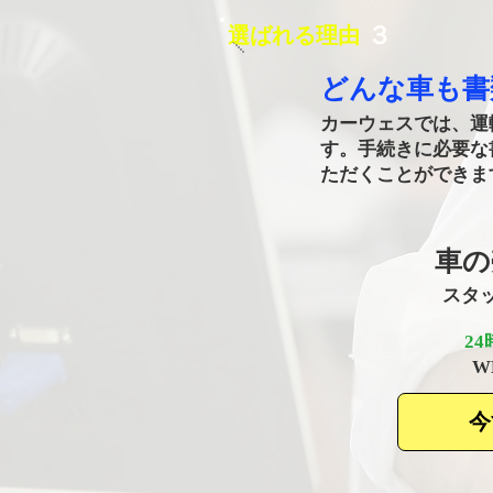
​３
選ばれる理由
どんな車も​
カーウェスでは、運
す。手続きに必要な
ただくことができま
車の
​ス
2
​
今