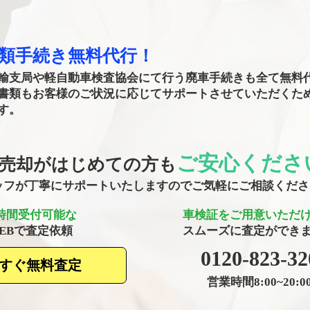
書類手続き無料代行！
輸支局や軽自動車検査協会にて行う廃車手続きも全て無料
書類もお客様のご状況に応じてサポートさせていただくた
す。
ご安心くださ
売却がはじめての方も
タッフが丁寧にサポートいたしますのでご気軽にご相談くだ
4時間受付可能な
車検証をご用意いただ
WEBで査定依頼
​スムーズに査定ができ
​0120-823-32
すぐ無料査定
営業時間8:00~20:0