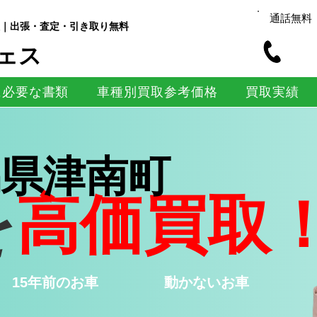
通話無料
｜出張・査定・引き取り無料
ェス
に必要な書類
車種別買取参考価格
買取実績
潟県津南町
を
高価買取
15年前のお車
​動かないお車