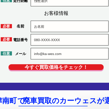
​任意
​走行距離
お客様情報
​必要
​名前
​必要
​電話番号
​任意
​メール
今すぐ買取価格をチェック！
津南町
で
廃車買取のカーウェスが