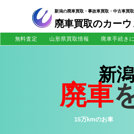
新潟の廃車買取・事故車買取・中古車買取
​廃車買取のカーウ
無料査定
山形県買取情報
廃車手続き
新
廃車
15万kmのお車