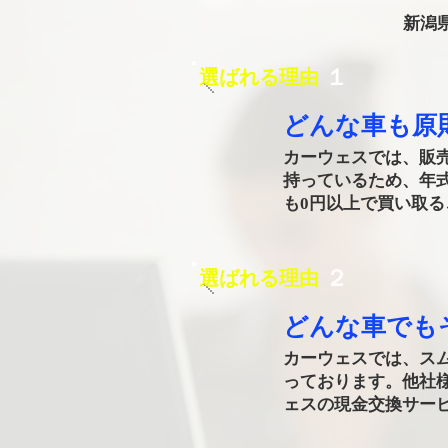
新潟
​１
選ばれる理由
どんな車も原
カーウェスでは、販
持っているため、年
も0円以上で買い取
​２
選ばれる理由
​どんな車で
カーウェスでは、ス
っております。他社
ェスの現金交換サー