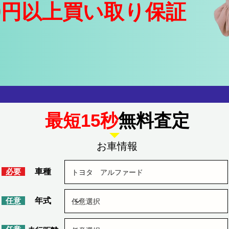
0円以上買い取り保証
​最短15秒
無料査定
​お車情報
​必要
車種
​任意
​年式