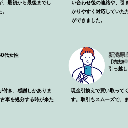
が、最初から最後までし
い合わせ後の連絡や、引
た。
かりやすく対応していた
ができました。
0
新潟県
代女性
【売却理
引っ越し
が付き、感謝しかありま
​現金引換えで買い取って
中古車を処分する時が来た
す。取引もスムーズで、