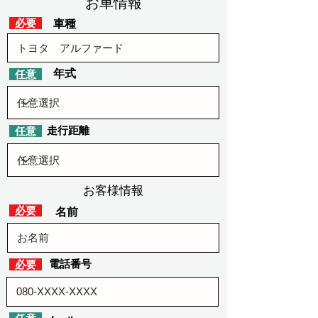
​お車情報
​必要
車種
​年式
​任意
​走行距離
​任意
お客様情報
​必要
​名前
​電話番号
​必要