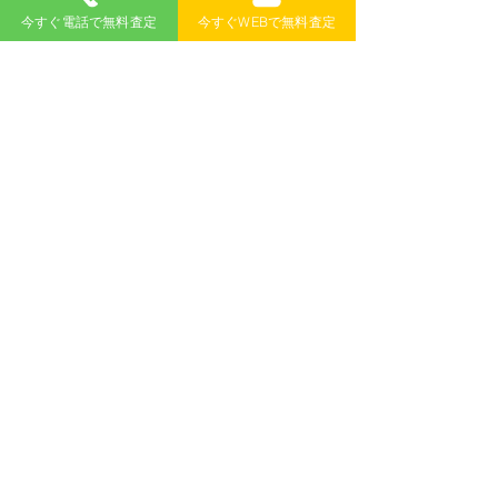
今すぐ電話で無料査定
今すぐWEBで無料査定
も廃車にすることはできますか？
廃車買取 のカーウェスに廃車をお任せい
​A
ただいた場合、車検証を紛失されたお車
であっても、全て無料で廃車手続きを代
行させていただきます。ご不明な点など
ございましたら、廃車買取 のカーウェス
までご相談ください。
​新潟県廃車買取対応地域
​新潟市廃車買取地域
北区
中央区
南区
西区
西蒲区
秋葉区
江南区
東区