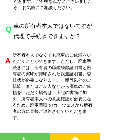
だきます。ご不明な点などございました
ら、お気軽にご相談ください。
車の所有者本人ではないですが
​Q
代理で手続きできますか？
所有者本人でなくても廃車のご依頼をい
​A
ただくことができます。ただし、廃車手
続きには、所有者の印鑑登録証明書と所
有者の実印が押印された譲渡証明書、委
任状が必要になります。一親等以外のご
親族、またはご友人などから廃車のご依
頼をいただく場合は、上記の書類に加
え、所有者本人への意思確認が必要にな
るため、廃車買取
のカーウェスから所有
者の方に直接ご連絡させていただきま
す。
車検証を紛失してしまった場合で
​Q