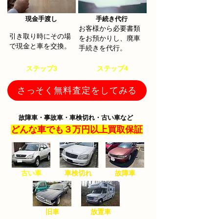
​現金手渡し
手続き代行​
お客様から必要書類
​引き取り時にその場
をお預かりし、廃車
で現金と車を交換。
手続きを代行。
​ステップ3
​ステップ4
さっそく無料査定をしてみる
故障車・事故車・車検切れ・古い車など
どんな車でも３万円以上買取保証
古い車
​車検切れ
​故障車
​旧車
​放置車