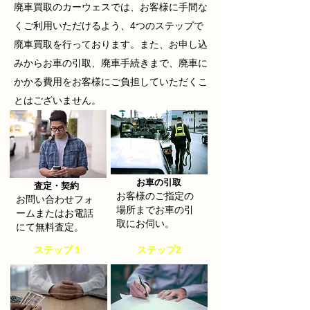
廃車買取
のカーウェスでは、お客様に手間な
くご利用いただけるよう、4つのステップで
廃車買取を行っております。また、お申し込
みからお車の引取、廃車手続きまで、廃車に
かかる費用をお客様にご負担していただくこ
とはございません。
お車の引取
​査定・契約
お客様のご指定の
お問い合わせフォ
場所までお車の引
ームまたはお電話
取にお伺い。
にて無料査定。
​ステップ１
​ステップ2