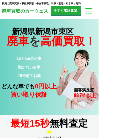
新潟の廃車買取・事故車買取・中古車買取｜出張・査定・引き取り無料
今すぐ電話査定
​廃車買取のカーウェス
新潟県新潟市東区
廃車
を
高価買取！
15万kmのお車
​動かないお車
15年前のお車
0円以上
どんな車でも
顧客満足度
買い取り保証
98.7%
以上
​最短15秒
無料査定