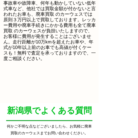
事故車や故障車、何年も動かしていない低年
式車など、他社では買取金額が付かないと言
われたお車も、
廃車買取
のカーウェスでは
原則３万円以上で買取しております。レッカ
ー費用や廃車手続きにかかる費用も全て
廃車
買取
のカーウェスが負担いたしますので、
お客様に費用が発生することはございませ
ん。走行距離が10万kmを超えたお車や、年
式が10年以上前のお車でも高値が付くケー
スも！無料で査定を承っておりますので、一
度ご相談ください。
​新潟県でよくある質問
何かご不明な点などございましたら、お気軽に廃車
買取
のカーウェスまでお問い合わせください。