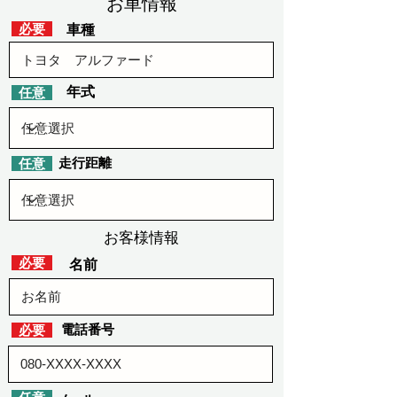
​お車情報
​必要
車種
​年式
​任意
​走行距離
​任意
お客様情報
​必要
​名前
​電話番号
​必要