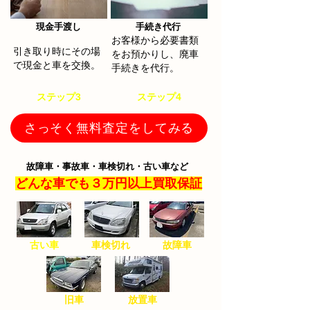
​現金手渡し
手続き代行​
お客様から必要書類
​引き取り時にその場
をお預かりし、廃車
で現金と車を交換。
手続きを代行。
​ステップ3
​ステップ4
さっそく無料査定をしてみる
故障車・事故車・車検切れ・古い車など
どんな車でも３万円以上買取保証
古い車
​車検切れ
​故障車
​旧車
​放置車