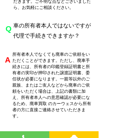
だきます。ご不明な点などございました
ら、お気軽にご相談ください。
車の所有者本人ではないですが
​Q
代理で手続きできますか？
所有者本人でなくても廃車のご依頼をい
​A
ただくことができます。ただし、廃車手
続きには、所有者の印鑑登録証明書と所
有者の実印が押印された譲渡証明書、委
任状が必要になります。一親等以外のご
親族、またはご友人などから廃車のご依
頼をいただく場合は、上記の書類に加
え、所有者本人への意思確認が必要にな
るため、廃車買取
のカーウェスから所有
者の方に直接ご連絡させていただきま
す。
車検証を紛失してしまった場合で
​Q