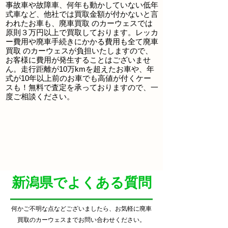
事故車や故障車、何年も動かしていない低年
式車など、他社では買取金額が付かないと言
われたお車も、
廃車買取
のカーウェスでは
原則３万円以上で買取しております。レッカ
ー費用や廃車手続きにかかる費用も全て
廃車
買取
のカーウェスが負担いたしますので、
お客様に費用が発生することはございませ
ん。走行距離が10万kmを超えたお車や、年
式が10年以上前のお車でも高値が付くケー
スも！無料で査定を承っておりますので、一
度ご相談ください。
​新潟県でよくある質問
何かご不明な点などございましたら、お気軽に廃車
買取
のカーウェスまでお問い合わせください。