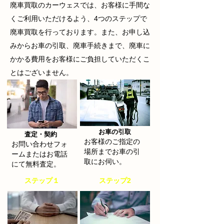
廃車買取
のカーウェスでは、お客様に手間な
くご利用いただけるよう、4つのステップで
廃車買取を行っております。また、お申し込
みからお車の引取、廃車手続きまで、廃車に
かかる費用をお客様にご負担していただくこ
とはございません。
お車の引取
​査定・契約
お客様のご指定の
お問い合わせフォ
場所までお車の引
ームまたはお電話
取にお伺い。
にて無料査定。
​ステップ１
​ステップ2