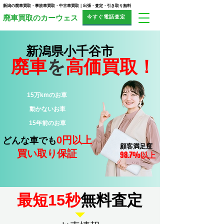
新潟の廃車買取・事故車買取・中古車買取｜出張・査定・引き取り無料
今すぐ電話査定
​廃車買取のカーウェス
新潟県小千谷市
廃車
を
高価買取！
15万kmのお車
​動かないお車
15年前のお車
0円以上
どんな車でも
顧客満足度
買い取り保証
98.7%
以上
​最短15秒
無料査定