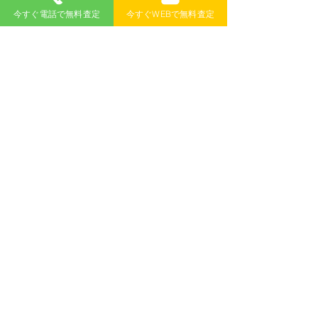
今すぐ電話で無料査定
今すぐWEBで無料査定
も廃車にすることはできますか？
廃車買取 のカーウェスに廃車をお任せい
​A
ただいた場合、車検証を紛失されたお車
であっても、全て無料で廃車手続きを代
行させていただきます。ご不明な点など
ございましたら、廃車買取 のカーウェス
までご相談ください。
​新潟県廃車買取対応地域
​新潟市廃車買取地域
北区
中央区
南区
西区
西蒲区
秋葉区
江南区
東区