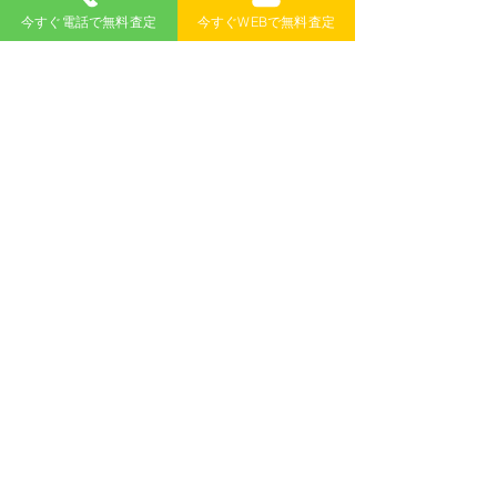
今すぐ電話で無料査定
今すぐWEBで無料査定
も廃車にすることはできますか？
廃車買取 のカーウェスに廃車をお任せい
​A
ただいた場合、車検証を紛失されたお車
であっても、全て無料で廃車手続きを代
行させていただきます。ご不明な点など
ございましたら、廃車買取 のカーウェス
までご相談ください。
​新潟県廃車買取対応地域
​新潟市廃車買取地域
北区
中央区
南区
西区
西蒲区
秋葉区
江南区
東区