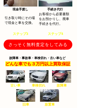
​現金手渡し
手続き代行​
お客様から必要書類
​引き取り時にその場
をお預かりし、廃車
で現金と車を交換。
手続きを代行。
​ステップ3
​ステップ4
さっそく無料査定をしてみる
故障車・事故車・車検切れ・古い車など
どんな車でも３万円以上買取保証
古い車
​車検切れ
​故障車
​旧車
​放置車