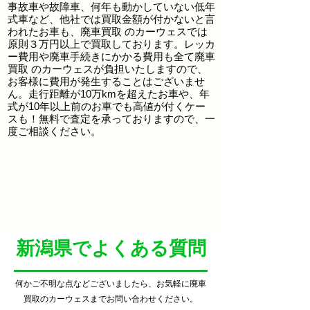
事故車や故障車、何年も動かしていない低年
式車など、他社では買取金額が付かないと言
われたお車も、
廃車買取
のカーウェスでは
原則３万円以上で買取しております。レッカ
ー費用や廃車手続きにかかる費用も全て
廃車
買取
のカーウェスが負担いたしますので、
お客様に費用が発生することはございませ
ん。走行距離が10万kmを超えたお車や、年
式が10年以上前のお車でも高値が付くケー
スも！無料で査定を承っておりますので、一
度ご相談ください。
​新潟県でよくある質問
何かご不明な点などございましたら、お気軽に廃車
買取
のカーウェスまでお問い合わせください。