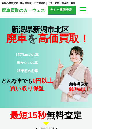
新潟の廃車買取・事故車買取・中古車買取｜出張・査定・引き取り無料
今すぐ電話査定
​廃車買取のカーウェス
新潟県新潟市北区
廃車
を
高価買取！
15万kmのお車
​動かないお車
15年前のお車
0円以上
どんな車でも
顧客満足度
買い取り保証
98.7%
以上
​最短15秒
無料査定