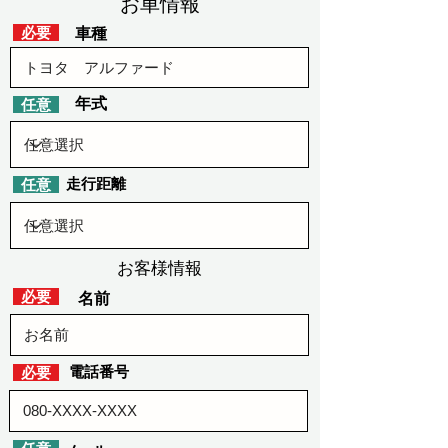
​お車情報
​必要
車種
​年式
​任意
​走行距離
​任意
お客様情報
​必要
​名前
​電話番号
​必要