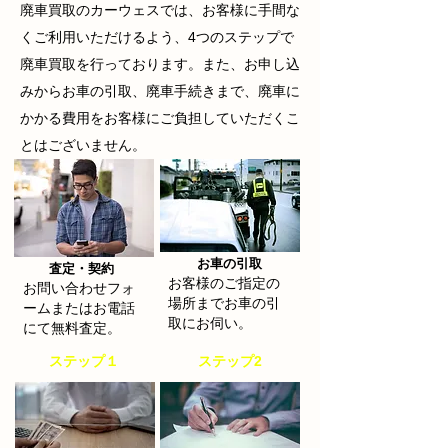
廃車買取
のカーウェスでは、お客様に手間な
くご利用いただけるよう、4つのステップで
廃車買取を行っております。また、お申し込
みからお車の引取、廃車手続きまで、廃車に
かかる費用をお客様にご負担していただくこ
とはございません。
お車の引取
​査定・契約
お客様のご指定の
お問い合わせフォ
場所までお車の引
ームまたはお電話
取にお伺い。
にて無料査定。
​ステップ１
​ステップ2