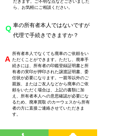
だきます。ご不明な点などございました
ら、お気軽にご相談ください。
車の所有者本人ではないですが
​Q
代理で手続きできますか？
所有者本人でなくても廃車のご依頼をい
​A
ただくことができます。ただし、廃車手
続きには、所有者の印鑑登録証明書と所
有者の実印が押印された譲渡証明書、委
任状が必要になります。一親等以外のご
親族、またはご友人などから廃車のご依
頼をいただく場合は、上記の書類に加
え、所有者本人への意思確認が必要にな
るため、廃車買取
のカーウェスから所有
者の方に直接ご連絡させていただきま
す。
車検証を紛失してしまった場合で
​Q