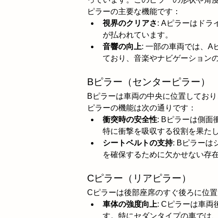
ピラーの主要な機能です：
視界のクリアさ
: Aピラーはド
が払われています。
音響の向上
: 一部の車両では、
ており、音楽やナビゲーション
Bピラー（センターピラー）
Bピラーは車両の中央に位置してお
ピラーの機能は次の通りです：
衝突時の安全性
: Bピラーは側
特に衝撃を吸収する役割を果た
シートベルトの支持
: Bピラー
を確保するために欠かせない存
Cピラー（リアピラー）
Cピラーは後部座席のすぐ後ろに位
車体の強度向上
: Cピラーは車
す。特にセダンタイプの車では