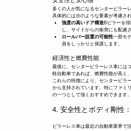
安全性と安心感
多くの人が気になるセンターピラー
具体的には次のような要素が考慮さ
強度の高いドア構造
Bピラーを
し、サイドからの衝突にも配慮
ロールバー設置の可能性
一部モ
員をしっかりと保護します。
経済性と燃費性能
最後に、センターピラーレス車には
軽自動車であれば、燃費性能が高く
これらの特徴により、センターピラ
から支持されています。特にファミ
の一つとして強くおすすめできます
4. 安全性とボディ剛
ピラーレス車は最近の自動車業界で