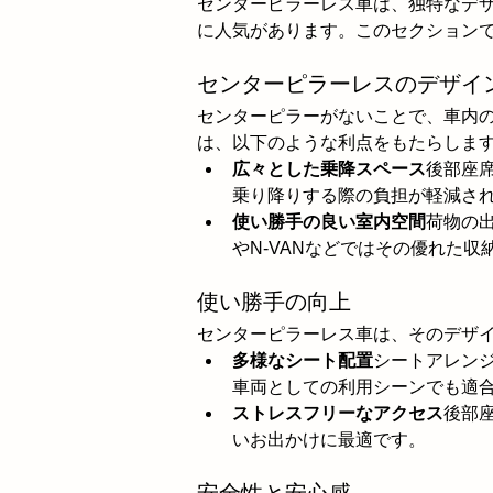
センターピラーレス車は、独特なデ
に人気があります。このセクション
センターピラーレスのデザイ
センターピラーがないことで、車内
は、以下のような利点をもたらしま
広々とした乗降スペース
後部座
乗り降りする際の負担が軽減さ
使い勝手の良い室内空間
荷物の
やN-VANなどではその優れた収
使い勝手の向上
センターピラーレス車は、そのデザ
多様なシート配置
シートアレン
車両としての利用シーンでも適
ストレスフリーなアクセス
後部
いお出かけに最適です。