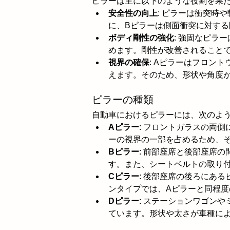
ピラーは主に以下のような役割を果
安全性の向上
: ピラーは衝突時
に、Bピラーは側面衝突に対する
ボディ剛性の強化
: 強固なピラ
めます。剛性が改善されることで、 
視界の確保
: Aピラーはフロン
えます。そのため、形状や角度
ピラーの種類
自動車におけるピラーには、次のよ
Aピラー
: フロントガラスの両
ーの視界の一部を占めるため、
Bピラー
: 前部座席と後部座席
す。また、シートベルトの取り
Cピラー
: 後部座席の後ろにあ
ンタイプでは、Aピラーと同程
Dピラー
: ステーションワゴン
ています。形状や太さが車種に