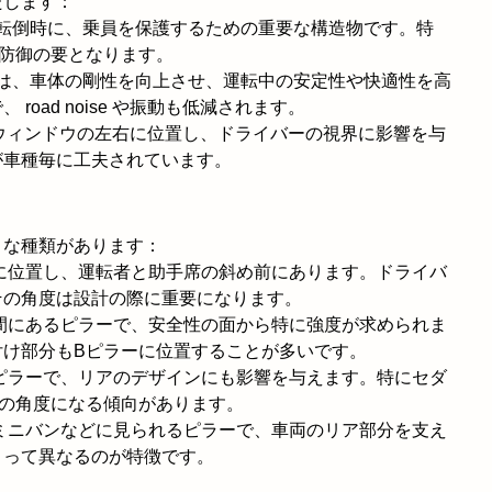
たします：
や転倒時に、乗員を保護するための重要な構造物です。特
防御の要となります。
ーは、車体の剛性を向上させ、運転中の安定性や快適性を高
road noise や振動も低減されます。
トウィンドウの左右に位置し、ドライバーの視界に影響を与
が車種毎に工夫されています。
うな種類があります：
側に位置し、運転者と助手席の斜め前にあります。ドライバ
その角度は設計の際に重要になります。
の間にあるピラーで、安全性の面から特に強度が求められま
付け部分もBピラーに位置することが多いです。
るピラーで、リアのデザインにも影響を与えます。特にセダ
度の角度になる傾向があります。
やミニバンなどに見られるピラーで、車両のリア部分を支え
よって異なるのが特徴です。