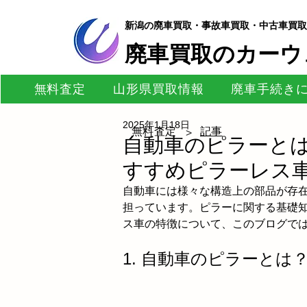
新潟の廃車買取・事故車買取・中古車買取
​廃車買取のカーウ
無料査定
山形県買取情報
廃車手続き
2025年1月18日
無料査定
記事
>
自動車のピラーと
すすめピラーレス車
自動車には様々な構造上の部品が存
担っています。ピラーに関する基礎
ス車の特徴について、このブログで
1. 自動車のピラーとは