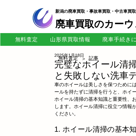
新潟の廃車買取・事故車買取・中古車買取
​廃車買取のカーウ
無料査定
山形県買取情報
廃車手続き
2025年1月18日
無料査定
記事
>
完璧なホイール清
と失敗しない洗車
車のホイールは美しさを保つために
ールを持たずに清掃を行うと、ホイ
ホイール清掃の基本知識と重要性、
します。ホイール清掃に役立つ情報
ください。
1. ホイール清掃の基本