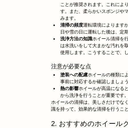
ことが推奨されます。これによ
す。また、柔らかいスポンジや
みます。
清掃の頻度
運転環境によります
日や雪の日に運転した後は、定
洗浄方法の知識
ホイール清掃を
は水洗いをして大まかな汚れを
使用します。こうすることで、
注意が必要な点
塗装への配慮
ホイールの種類に
事前に対応するか確認しましょ
熱の影響
ホイールが高温になる
から洗浄を行うことが重要です
ホイールの清掃は、美しさだけでな
識を持って、効果的な清掃を行うこ
2. おすすめのホイー