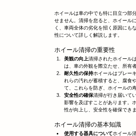
ホイールは車の中でも特に目立つ部
せません。清掃を怠ると、ホイール
く、車両全体の劣化を招く原因にも
性について詳しく解説します。
ホイール清掃の重要性
美観の向上
清掃されたホイール
は、車の外観を際立たせ、所有
耐久性の保持
ホイールはブレー
れらの汚れが蓄積すると、腐食
て、これらを防ぎ、ホイールの
安全性の確保
清掃が行き届いて
影響を及ぼすことがあります。
性が向上し、安全性を確保でき
ホイール清掃の基本知識
使用する器具について
ホイール