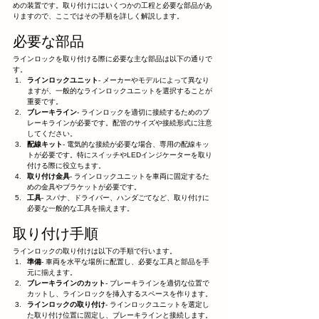
めの装置です。取り付けにはいくつかの工程と必要な部品があ
りますので、ここではその手順を詳しく解説します。
必要な部品
ラインロックを取り付ける際に必要な主な部品は以下の通りで
す。
ラインロックユニット
- メーカーやモデルによって異なり
ますが、一般的なラインロックユニットを選択することが
重要です。
ブレーキライン
- ラインロックを適切に接続するためのブ
レーキラインが必要です。配管のサイズや接続形式に注意
してください。
配線キット
- 電気的な接続が必要な場合、専用の配線キッ
トが必要です。特にスイッチやLEDインジケーターを取り
付ける際に役立ちます。
取り付け金具
- ラインロックユニットを車両に固定するた
めの金具やブラケットが必要です。
工具
- スパナ、ドライバー、ハンダごてなど、取り付けに
必要な一般的な工具を揃えます。
取り付け手順
ラインロックの取り付けは以下の手順で行います。
準備
- 車両を水平な場所に配置し、必要な工具と部品を手
元に揃えます。
ブレーキラインのカット
- ブレーキラインを適切な位置で
カットし、ラインロックを挿入するスペースを作ります。
ラインロックの取り付け
- ラインロックユニットを選定し
た取り付け位置に固定し、ブレーキラインと接続します。