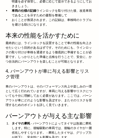
明書を必ず保管し、必要に応じて提示できるようにしてお
きましょう。
車両の仕様の記録
ラインロックを取り付けた後、改造車両
であることを示すための書類を整備して
おくことが推奨されます。この記録は、車検時のトラブル
を避ける助けになります。
本来の性能を活かすために
最終的には、ラインロックを設置することで車の性能を向上さ
せたいという目的があるはずです。そのためにも、ラインロッ
クの取り付けが車検を通過するよう徹底的に準備することが必
要です。しっかりとした準備と点検を行うことで、安全に、か
つ合法的にバーンアウトを楽しむことが可能となります。
4. バーンアウトが車に与える影響とリス
ク管理
車のバーンアウトは、そのパフォーマンス向上や楽しみの一環
として広く行われていますが、車両に与える影響やリスクにつ
いても十分に理解しておく必要があります。ここでは、バーン
アウトが車にどのような影響を及ぼすか、またそのリスクを管
理するためのポイントを詳しく見ていきます。
バーンアウトが与える主な影響
タイヤの摩耗
 - バーンアウトによってタイヤは急速に摩耗
します。特に、後輪駆動の車両では、後輪のタイヤが一層
劣化しやすくなります。 - 摩耗したタイヤは、グリップ力
が低下し、安全性にも影響を及ぼします。