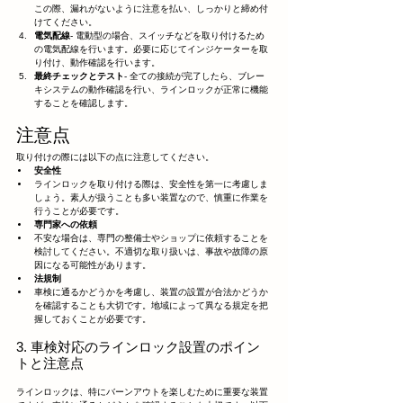
この際、漏れがないように注意を払い、しっかりと締め付
けてください。
電気配線
- 電動型の場合、スイッチなどを取り付けるため
の電気配線を行います。必要に応じてインジケーターを取
り付け、動作確認を行います。
最終チェックとテスト
- 全ての接続が完了したら、ブレー
キシステムの動作確認を行い、ラインロックが正常に機能
することを確認します。
注意点
取り付けの際には以下の点に注意してください。
安全性
ラインロックを取り付ける際は、安全性を第一に考慮しま
しょう。素人が扱うことも多い装置なので、慎重に作業を
行うことが必要です。
専門家への依頼
不安な場合は、専門の整備士やショップに依頼することを
検討してください。不適切な取り扱いは、事故や故障の原
因になる可能性があります。
法規制
車検に通るかどうかを考慮し、装置の設置が合法かどうか
を確認することも大切です。地域によって異なる規定を把
握しておくことが必要です。
3. 車検対応のラインロック設置のポイン
トと注意点
ラインロックは、特にバーンアウトを楽しむために重要な装置