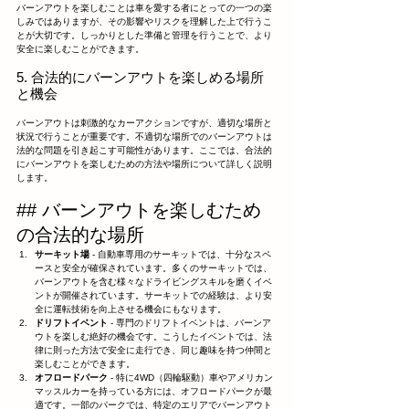
バーンアウトを楽しむことは車を愛する者にとっての一つの楽
しみではありますが、その影響やリスクを理解した上で行うこ
とが大切です。しっかりとした準備と管理を行うことで、より
安全に楽しむことができます。
5. 合法的にバーンアウトを楽しめる場所
と機会
バーンアウトは刺激的なカーアクションですが、適切な場所と
状況で行うことが重要です。不適切な場所でのバーンアウトは
法的な問題を引き起こす可能性があります。ここでは、合法的
にバーンアウトを楽しむための方法や場所について詳しく説明
します。
## バーンアウトを楽しむため
の合法的な場所
サーキット場
 - 自動車専用のサーキットでは、十分なスペ
ースと安全が確保されています。多くのサーキットでは、
バーンアウトを含む様々なドライビングスキルを磨くイベ
ントが開催されています。サーキットでの経験は、より安
全に運転技術を向上させる機会にもなります。
ドリフトイベント
 - 専門のドリフトイベントは、バーンア
ウトを楽しむ絶好の機会です。こうしたイベントでは、法
律に則った方法で安全に走行でき、同じ趣味を持つ仲間と
楽しむことができます。
オフロードパーク
 - 特に4WD（四輪駆動）車やアメリカン
マッスルカーを持っている方には、オフロードパークが最
適です。一部のパークでは、特定のエリアでバーンアウト