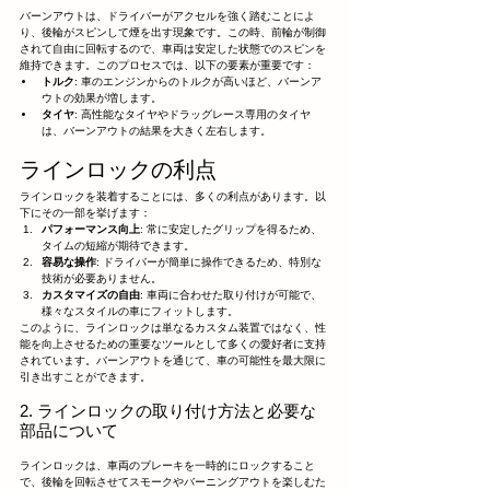
バーンアウトは、ドライバーがアクセルを強く踏むことによ
り、後輪がスピンして煙を出す現象です。この時、前輪が制御
されて自由に回転するので、車両は安定した状態でのスピンを
維持できます。このプロセスでは、以下の要素が重要です：
トルク
: 車のエンジンからのトルクが高いほど、バーンア
ウトの効果が増します。
タイヤ
: 高性能なタイヤやドラッグレース専用のタイヤ
は、バーンアウトの結果を大きく左右します。
ラインロックの利点
ラインロックを装着することには、多くの利点があります。以
下にその一部を挙げます：
パフォーマンス向上
: 常に安定したグリップを得るため、
タイムの短縮が期待できます。
容易な操作
: ドライバーが簡単に操作できるため、特別な
技術が必要ありません。
カスタマイズの自由
: 車両に合わせた取り付けが可能で、
様々なスタイルの車にフィットします。
このように、ラインロックは単なるカスタム装置ではなく、性
能を向上させるための重要なツールとして多くの愛好者に支持
されています。バーンアウトを通じて、車の可能性を最大限に
引き出すことができます。
2. ラインロックの取り付け方法と必要な
部品について
ラインロックは、車両のブレーキを一時的にロックすること
で、後輪を回転させてスモークやバーニングアウトを楽しむた