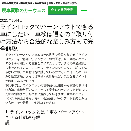
新潟の廃車買取・事故車買取・中古車買取｜出張・査定・引き取り無料
今すぐ電話査定
​廃車買取のカーウェス
2025年8月4日
ラインロックでバーンアウトできる
車にしたい！車検は通るの？取り付
け方法から合法的な楽しみ方まで完
全解説
ドラッグレースやカスタムカーの世界で注目を集める「ライン
ロック」をご存知でしょうか？この装置は、迫力満点のバーン
アウトを可能にする重要なアイテムとして、多くの車愛好家か
ら支持されています。しかし、ラインロックについて詳しく知
らない方や、取り付けを検討している方にとっては、その仕組
みや設置方法、さらには車検への対応など、気になるポイント
が数多くあるでしょう。
本記事では、ラインロックの基本的な仕組みから実際の取り付
け方法、車検対応のコツ、そして安全にバーンアウトを楽しむ
ための知識まで、包括的に解説していきます。愛車のパフォー
マンスを向上させたい方や、合法的にバーンアウトを楽しみた
い方は、ぜひ最後までお読みください。
1. ラインロックとは？車をバーンアウト
させる仕組みを解
説