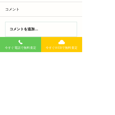
コメント
コメントを追加…
軽自動車が増税された理
軽自動車の納税
由は？2019年の消費税ア
紛失した！再発
ップにも注目！知らない
る？車検は？完
2025
今すぐ電話で無料査定
今すぐWEBで無料査定
と損する最新税制と節税
無料査定
記事
>
術