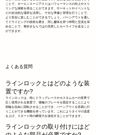
ことで、カーエンスージアストはパフォーマンスの向上やスリ
リングな体験を得ることができます。サーキットやイベントな
どの合法的な場所を活用し、十分な準備と管理を行うことで、
より安全に楽しむことができるでしょう。バーンアウトを通し
てドライビングの技術を磨き、同じ趣味を持つ仲間と交流を深
めることで、車好きならではの充実したカーライフを送ること
ができます。
よくある質問
ラインロックとはどのような装
置ですか?
ラインロックは、特にドラッグレースやカスタムカーの世界で
広く使用される装置で、後輪のブレーキを固定することにより
前輪を自由に回転させることができ、バーンアウトを容易に行
うことができる機能を持っています。これによりタイヤの温度
を上げ、スタート時の瞬発力を強化することができます。
ラインロックの取り付けにはど
のような部品が必要ですか?