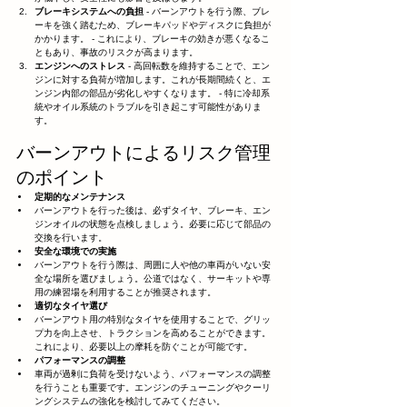
ブレーキシステムへの負担
 - バーンアウトを行う際、ブレ
ーキを強く踏むため、ブレーキパッドやディスクに負担が
かかります。 - これにより、ブレーキの効きが悪くなるこ
ともあり、事故のリスクが高まります。
エンジンへのストレス
 - 高回転数を維持することで、エン
ジンに対する負荷が増加します。これが長期間続くと、エ
ンジン内部の部品が劣化しやすくなります。 - 特に冷却系
統やオイル系統のトラブルを引き起こす可能性がありま
す。
バーンアウトによるリスク管理
のポイント
定期的なメンテナンス
バーンアウトを行った後は、必ずタイヤ、ブレーキ、エン
ジンオイルの状態を点検しましょう。必要に応じて部品の
交換を行います。
安全な環境での実施
バーンアウトを行う際は、周囲に人や他の車両がいない安
全な場所を選びましょう。公道ではなく、サーキットや専
用の練習場を利用することが推奨されます。
適切なタイヤ選び
バーンアウト用の特別なタイヤを使用することで、グリッ
プ力を向上させ、トラクションを高めることができます。
これにより、必要以上の摩耗を防ぐことが可能です。
パフォーマンスの調整
車両が過剰に負荷を受けないよう、パフォーマンスの調整
を行うことも重要です。エンジンのチューニングやクーリ
ングシステムの強化を検討してみてください。