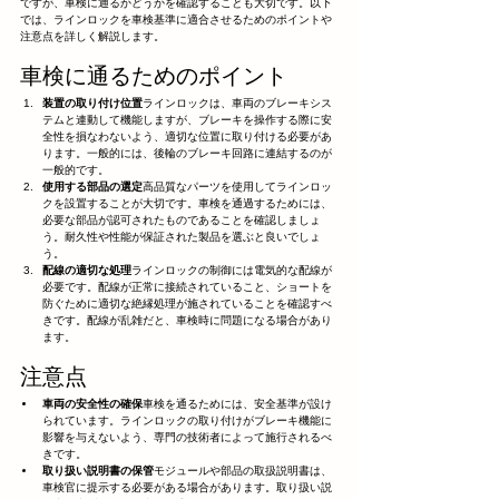
ですが、車検に通るかどうかを確認することも大切です。以下
では、ラインロックを車検基準に適合させるためのポイントや
注意点を詳しく解説します。
車検に通るためのポイント
装置の取り付け位置
ラインロックは、車両のブレーキシス
テムと連動して機能しますが、ブレーキを操作する際に安
全性を損なわないよう、適切な位置に取り付ける必要があ
ります。一般的には、後輪のブレーキ回路に連結するのが
一般的です。
使用する部品の選定
高品質なパーツを使用してラインロッ
クを設置することが大切です。車検を通過するためには、
必要な部品が認可されたものであることを確認しましょ
う。耐久性や性能が保証された製品を選ぶと良いでしょ
う。
配線の適切な処理
ラインロックの制御には電気的な配線が
必要です。配線が正常に接続されていること、ショートを
防ぐために適切な絶縁処理が施されていることを確認すべ
きです。配線が乱雑だと、車検時に問題になる場合があり
ます。
注意点
車両の安全性の確保
車検を通るためには、安全基準が設け
られています。ラインロックの取り付けがブレーキ機能に
影響を与えないよう、専門の技術者によって施行されるべ
きです。
取り扱い説明書の保管
モジュールや部品の取扱説明書は、
車検官に提示する必要がある場合があります。取り扱い説