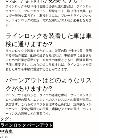
ラインロックを取り付ける際に必要な主な部品は、ラインロッ
クユニット、ブレーキライン、配線キット、取り付け金具、お
よび一般的な工具です。取り付けには、ブレーキラインのカッ
ト、ラインロックの固定、電気配線などの工程が必要となりま
す。
ラインロックを装着した車は車
検に通りますか?
ラインロックを装着するためには、装置の取り付け位置、使用
する部品の選定、配線の適切な処理など、車検基準に適合させ
るための対策が必要です。安全性の確保とともに、関連書類の
準備も重要です。これらの点に注意すれば、ラインロックを装
着した車でも車検に通過することができます。
バーンアウトはどのようなリス
クがありますか?
バーンアウトを行うと、タイヤの急速な摩耗、ブレーキシステ
ムへの負担の増大、エンジンへのストレスなどの影響が車両に
及びます。これらのリスクを管理するためには、定期的なメン
テナンス、安全な環境での実施、適切なタイヤの選択、パフォ
ーマンスの調整などが重要です。
タグ：
ラインロック
バーンアウト
中古車
生活