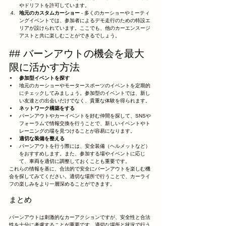
やドリフトを許可しています。
地元のカスタムカーショー
 - 多くのカーショーやミーティ
ングイベントでは、参加者によるデモ走行のための特設エ
リアが設けられています。ここでも、他のカーエンスージ
アストと共に楽しむことができるでしょう。
## バーンアウトの機会を最大
限に活かす方法
参加型イベントを探す
地元のカーショーやモータースポーツのイベントを定期的
にチェックしてみましょう。参加型のイベントでは、新し
い友達との出会いだけでなく、貴重な体験を得られます。
ネットワーク構築をする
バーンアウトやカーイベントを好む仲間を探して、SNSや
フォーラムで情報交換を行うことで、新しいイベントやト
レーニングの場を見つけることが容易になります。
適切な装備を整える
バーンアウトを行う際には、安全装備（ヘルメットなど）
をおすすめします。また、参加する場やイベントに応じ
て、車両を適切に調整しておくことも重要です。
これらの情報を基に、合法的で安全にバーンアウトを楽しむ機
会を探してみてください。適切な場所で行うことで、カーライ
フの楽しみをより一層深めることができます。
まとめ
バーンアウトは刺激的なカーアクションですが、安全性と合法
性を十分に考慮することが重要です。適切な場所と状況で行う