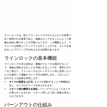
ラインロックは、特にドラッグレースやカスタムカーの世界で
広く使用される装置であり、後輪をロックすることによって前
輪を自由に動かすことが可能になります。この機能により、ド
ライバーは簡単にバーンアウトを行うことができ、タイヤを温
めることでグリップ力を向上させる効果があります。
ラインロックの基本機能
ラインロックの主な目的は、後輪のブレーキを固定すること
で、前輪を回転させることを可能にすることです。通常のブレ
ーキと異なり、ラインロックはブレーキライン内に設置したバ
ルブを操作して後輪のブレーキ圧を維持します。これにより、
以下のような効果を実現します：
タイヤの温度を上げる
: タイヤが回転することで摩擦熱が
生じ、タイヤのグリップを向上させます。
スタート時の瞬発力を強化
: バーンアウトによってタイヤ
が柔らかくなるため、スタート時により良い加速を得るこ
とができます。
バーンアウトの仕組み