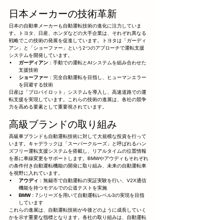
日本メーカーの技術革新
日本の自動車メーカーも自動運転技術の進化に注力していま
す。トヨタ、日産、ホンダなどの大手企業は、それぞれ異なる
戦略でこの技術の発展を促進しています。トヨタは「ガーディ
アン」と「ショーファー」という2つのアプローチで運転支援
システムを開発しています。
ガーディアン
：手動での運転とAIシステムを組み合わせた
支援技術
ショーファー
：完全自動運転を目指し、ヒューマンエラー
を回避する技術
日産は「プロパイロット」システムを導入し、高速道路での運
転支援を実現しています。これらの技術の進展は、各社の競争
力を高める要素として重要視されています。
高級ブランドの取り組み
高級車ブランドも自動運転技術に対して大規模な投資を行って
います。キャデラックは「スーパークルーズ」と呼ばれるハン
ズフリー運転支援システムを搭載し、リアルタイムの位置情報
を基に車線変更をサポートします。BMWやアウディもそれぞれ
の条件付き自動運転機能の開発に取り組み、未来の自動運転車
を視野に入れています。
アウディ
：無錫市で自動運転の実証実験を行い、V2X通信
機能を持つモデルでの公道テストを実施
BMW
：7シリーズを用いて自動運転レベル3の実現を目指
しています
これらの進展は、自動運転技術が今後どのように成長していく
かを示す重要な指標となります。各社の取り組みは、自動運転