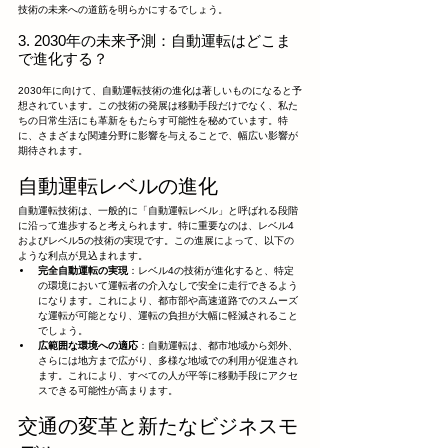
技術の未来への道筋を明らかにするでしょう。
3. 2030年の未来予測：自動運転はどこま
で進化する？
2030年に向けて、自動運転技術の進化は著しいものになると予
想されています。この技術の発展は移動手段だけでなく、私た
ちの日常生活にも革新をもたらす可能性を秘めています。特
に、さまざまな関連分野に影響を与えることで、幅広い影響が
期待されます。
自動運転レベルの進化
自動運転技術は、一般的に「自動運転レベル」と呼ばれる段階
に沿って進歩すると考えられます。特に重要なのは、レベル4
およびレベル5の技術の実現です。この進展によって、以下の
ような利点が見込まれます。
完全自動運転の実現
：レベル4の技術が進化すると、特定
の環境において運転者の介入なしで安全に走行できるよう
になります。これにより、都市部や高速道路でのスムーズ
な運転が可能となり、運転の負担が大幅に軽減されること
でしょう。
広範囲な環境への適応
：自動運転は、都市地域から郊外、
さらには地方まで広がり、多様な地域での利用が促進され
ます。これにより、すべての人が平等に移動手段にアクセ
スできる可能性が高まります。
交通の変革と新たなビジネスモ