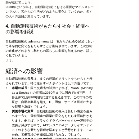
築が進むでしょう。
2030年という年は、自動運転技術における重要なマイルストー
ンであり、私たちの生活がどのように変化していくのか、多く
の人々の注目が集まっています。
4. 自動運転技術がもたらす社会・経済へ
の影響を解説
自動運転技術の advancements は、私たちの社会や経済におい
て革命的な変化をもたらすことが期待されています。この技術
の進化がどのように私たちの暮らしに影響を与えるのか、詳し
く見ていきまし
ょう。
経済への影響
自動運転技術の普及は、多くの経済的メリットをもたらすと考
えられています。特に注目すべきポイントは以下の通りです。
市場の成長
：国土交通省の試算によれば、MaaS（Mobility 
as a Service）の市場は2030年までに国内で約6兆円、世
界全体では約900兆円に達する見込みです。この市場の成
長は、自動車業界を超え、IT、通信、サービス領域に大き
な影響を及ぼすでしょう。
労働市場の変革
：自動運転技術の導入は新しい職業を生み
出す一方で、運転関連の職業に変化をもたらす可能性があ
ります。例えば、トラックドライバーやタクシー運転手の
需要が減少する中で、AIエンジニアやデータサイエンティ
ストのような新たな職種が増加すると予想されます。この
ため、労働市場の再編成は避けられないでしょう。