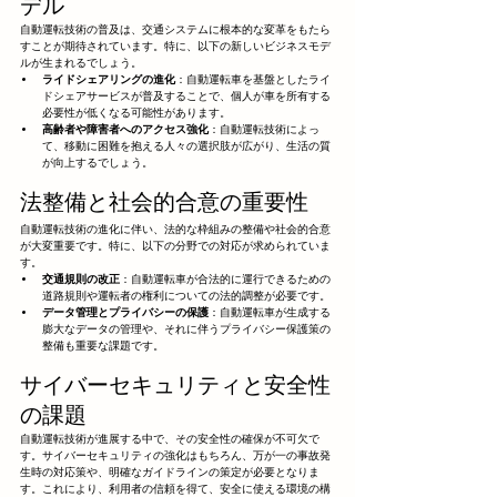
デル
自動運転技術の普及は、交通システムに根本的な変革をもたら
すことが期待されています。特に、以下の新しいビジネスモデ
ルが生まれるでしょう。
ライドシェアリングの進化
：自動運転車を基盤としたライ
ドシェアサービスが普及することで、個人が車を所有する
必要性が低くなる可能性があります。
高齢者や障害者へのアクセス強化
：自動運転技術によっ
て、移動に困難を抱える人々の選択肢が広がり、生活の質
が向上するでしょう。
法整備と社会的合意の重要性
自動運転技術の進化に伴い、法的な枠組みの整備や社会的合意
が大変重要です。特に、以下の分野での対応が求められていま
す。
交通規則の改正
：自動運転車が合法的に運行できるための
道路規則や運転者の権利についての法的調整が必要です。
データ管理とプライバシーの保護
：自動運転車が生成する
膨大なデータの管理や、それに伴うプライバシー保護策の
整備も重要な課題です。
サイバーセキュリティと安全性
の課題
自動運転技術が進展する中で、その安全性の確保が不可欠で
す。サイバーセキュリティの強化はもちろん、万が一の事故発
生時の対応策や、明確なガイドラインの策定が必要となりま
す。これにより、利用者の信頼を得て、安全に使える環境の構