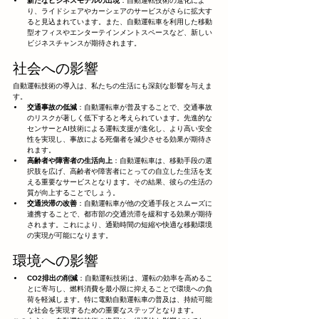
新たなビジネスモデルの出現
：自動運転技術の進化によ
り、ライドシェアやカーシェアのサービスがさらに拡大す
ると見込まれています。また、自動運転車を利用した移動
型オフィスやエンターテインメントスペースなど、新しい
ビジネスチャンスが期待されます。
社会への影響
自動運転技術の導入は、私たちの生活にも深刻な影響を与えま
す。
交通事故の低減
：自動運転車が普及することで、交通事故
のリスクが著しく低下すると考えられています。先進的な
センサーとAI技術による運転支援が進化し、より高い安全
性を実現し、事故による死傷者を減少させる効果が期待さ
れます。
高齢者や障害者の生活向上
：自動運転車は、移動手段の選
択肢を広げ、高齢者や障害者にとっての自立した生活を支
える重要なサービスとなります。その結果、彼らの生活の
質が向上することでしょう。
交通渋滞の改善
：自動運転車が他の交通手段とスムーズに
連携することで、都市部の交通渋滞を緩和する効果が期待
されます。これにより、通勤時間の短縮や快適な移動環境
の実現が可能になります。
環境への影響
CO2排出の削減
：自動運転技術は、運転の効率を高めるこ
とに寄与し、燃料消費を最小限に抑えることで環境への負
荷を軽減します。特に電動自動運転車の普及は、持続可能
な社会を実現するための重要なステップとなります。