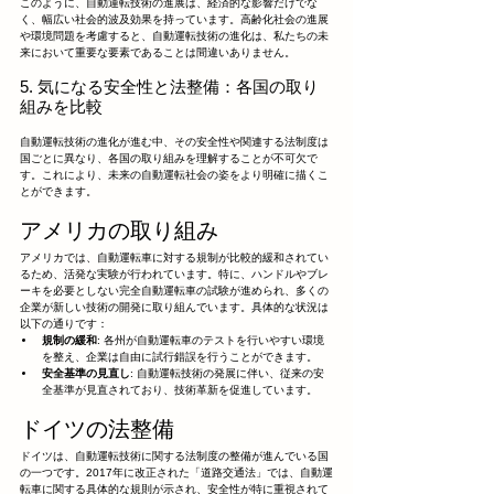
このように、自動運転技術の進展は、経済的な影響だけでな
く、幅広い社会的波及効果を持っています。高齢化社会の進展
や環境問題を考慮すると、自動運転技術の進化は、私たちの未
来において重要な要素であることは間違いありません。
5. 気になる安全性と法整備：各国の取り
組みを比較
自動運転技術の進化が進む中、その安全性や関連する法制度は
国ごとに異なり、各国の取り組みを理解することが不可欠で
す。これにより、未来の自動運転社会の姿をより明確に描くこ
とができます。
アメリカの取り組み
アメリカでは、自動運転車に対する規制が比較的緩和されてい
るため、活発な実験が行われています。特に、ハンドルやブレ
ーキを必要としない完全自動運転車の試験が進められ、多くの
企業が新しい技術の開発に取り組んでいます。具体的な状況は
以下の通りです：
規制の緩和
: 各州が自動運転車のテストを行いやすい環境
を整え、企業は自由に試行錯誤を行うことができます。
安全基準の見直し
: 自動運転技術の発展に伴い、従来の安
全基準が見直されており、技術革新を促進しています。
ドイツの法整備
ドイツは、自動運転技術に関する法制度の整備が進んでいる国
の一つです。2017年に改正された「道路交通法」では、自動運
転車に関する具体的な規則が示され、安全性が特に重視されて