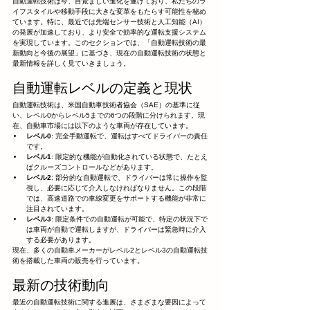
自動運転技術は今、目覚ましい進化を遂げており、私たちのラ
イフスタイルや移動手段に大きな変革をもたらす可能性を秘め
ています。特に、最近では先端センサー技術と人工知能（AI）
の発展が加速しており、より安全で効率的な運転支援システム
を実現しています。このセクションでは、「自動運転技術の最
新動向と今後の展望」に基づき、現在の自動運転技術の状態と
最新情報を詳しく見ていきましょう。
自動運転レベルの定義と現状
自動運転技術は、米国自動車技術者協会（SAE）の基準に従
い、レベル0からレベル5までの6つの段階に分けられます。現
在、自動車市場には以下のような車両が存在しています。
レベル0
: 完全手動運転で、運転はすべてドライバーの責任
です。
レベル1
: 限定的な機能が自動化されている状態で、たとえ
ばクルーズコントロールなどがあります。
レベル2
: 部分的な自動運転で、ドライバーは常に操作を監
視し、必要に応じて介入しなければなりません。この段階
では、高速道路での車線変更をサポートする機能が非常に
注目されています。
レベル3
: 限定条件での自動運転が可能で、特定の状況下で
は車両が自動で運転しますが、ドライバーは緊急時に介入
する必要があります。
現在、多くの自動車メーカーがレベル2とレベル3の自動運転技
術を搭載した車両の販売を行っています。
最新の技術動向
最近の自動運転技術に関する進展は、さまざまな要因によって