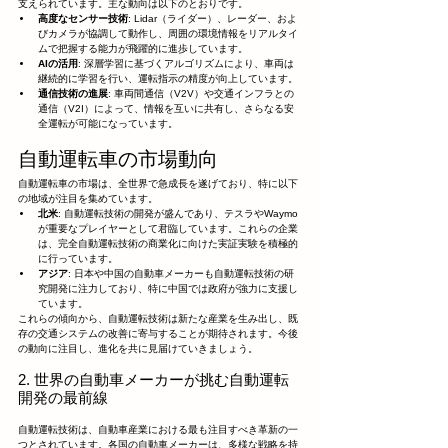
支えられています。主な動向は以下のとおりです。
高度なセンサー技術
: Lidar（ライダー）、レーダー、およ
びカメラが協調して動作し、周囲の環境情報をリアルタイ
ムで把握する能力が飛躍的に進歩しています。
AIの活用
: 深層学習に基づくアルゴリズムにより、車両は
継続的に学習を行い、運転指示の精度が向上しています。
通信技術の進展
: 車両間通信（V2V）や交通インフラとの
通信（V2I）によって、情報を互いに共有し、さらなる安
全運転が可能になっています。
自動運転車の市場動向
自動運転車の市場は、全世界で急成長を遂げており、特に以下
の地域が注目を集めています。
北米
: 自動運転技術の開発が盛んであり、テスラやWaymo
が重要なプレイヤーとして君臨しています。これらの企業
は、完全自動運転技術の商業化に向けた実証実験を積極的
に行っています。
アジア
: 日本や中国の自動車メーカーも自動運転技術の研
究開発に注力しており、特に中国では政府が強力に支援し
ています。
これらの傾向から、自動運転技術は新たな産業を生み出し、既
存の交通システムの改善に寄与することが期待されます。今後
の動向に注目し、進化を共に見届けていきましょう。
2. 世界の自動車メーカーが挑む自動運転
開発の最前線
自動運転技術は、自動車産業における最も注目すべき革新の一
つとされています。各国の自動車メーカーは、多様な戦略を持