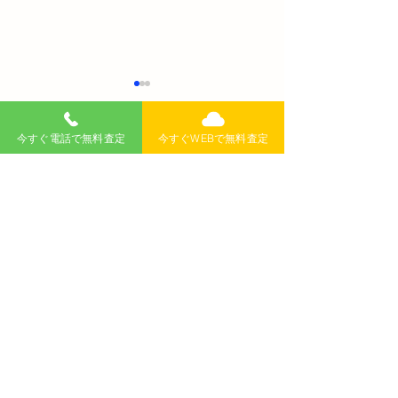
今すぐ電話で無料査定
今すぐWEBで無料査定
コメント
コメントを追加…
車の寿命って何年くら
最低地上高って
い？20年乗り続けられる
すの？車検に通
って本当なの？愛車を長
重要ポイントを
持ちさせる秘訣
無料査定
記事
>