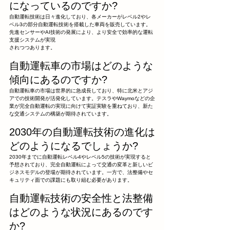
になっているのですか?
自動運転技術は日々進化しており、各メーカーがレベル2やレ
ベル3の部分自動運転技術を搭載した車両を販売しています。
先進センサーやAI技術の発展により、より安全で効率的な運転
支援システムが実現
されつつあります。
自動運転車の市場はどのような
傾向にあるのですか?
自動運転車の市場は世界的に急成長しており、特に北米とアジ
アでの技術開発が活発化しています。テスラやWaymoなどの企
業が完全自動運転の実現に向けて実証実験を重ねており、新た
な交通システムの構築が期待されています。
2030年の自動運転技術の進化は
どのようになるでしょうか?
2030年までに自動運転レベル4やレベル5の技術が実現すると
予想されており、完全自動運転によって交通の変革と新しいビ
ジネスモデルの登場が期待されています。一方で、法整備やセ
キュリティ面での課題にも取り組む必要があります。
自動運転技術の安全性と法整備
はどのような状況にあるのです
か?