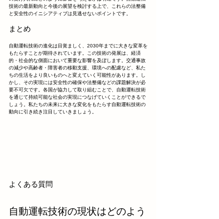
技術の最新動向と今後の展望を検討する上で、これらの法整備
と安全性のイニシアティブは見逃せないポイントです。
まとめ
自動運転技術の進化は目覚ましく、2030年までに大きな変革を
もたらすことが期待されています。この技術の発展は、経済
的・社会的な側面において重要な影響を及ぼします。交通事故
の減少や高齢者・障害者の移動支援、環境への配慮など、私た
ちの生活をより良いものへと変えていく可能性があります。し
かし、その実現には安全性の確保や法整備などの課題解決が必
要不可欠です。各国が協力して取り組むことで、自動運転技術
を通じて持続可能な社会の実現につなげていくことができるで
しょう。私たちの未来に大きな変化をもたらす自動運転技術の
動向に引き続き注目していきましょう。
よくある質問
自動運転技術の現状はどのよう