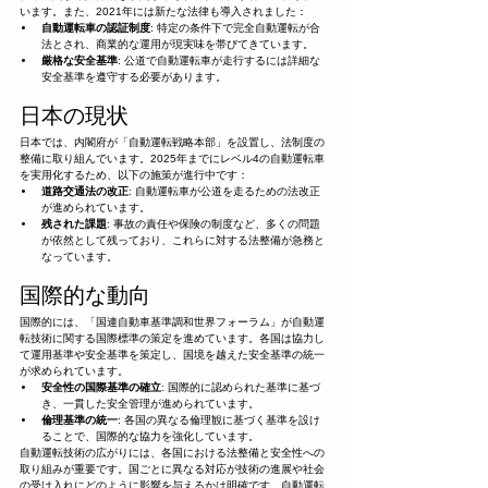
います。また、2021年には新たな法律も導入されました：
自動運転車の認証制度
: 特定の条件下で完全自動運転が合
法とされ、商業的な運用が現実味を帯びてきています。
厳格な安全基準
: 公道で自動運転車が走行するには詳細な
安全基準を遵守する必要があります。
日本の現状
日本では、内閣府が「自動運転戦略本部」を設置し、法制度の
整備に取り組んでいます。2025年までにレベル4の自動運転車
を実用化するため、以下の施策が進行中です：
道路交通法の改正
: 自動運転車が公道を走るための法改正
が進められています。
残された課題
: 事故の責任や保険の制度など、多くの問題
が依然として残っており、これらに対する法整備が急務と
なっています。
国際的な動向
国際的には、「国連自動車基準調和世界フォーラム」が自動運
転技術に関する国際標準の策定を進めています。各国は協力し
て運用基準や安全基準を策定し、国境を越えた安全基準の統一
が求められています。
安全性の国際基準の確立
: 国際的に認められた基準に基づ
き、一貫した安全管理が進められています。
倫理基準の統一
: 各国の異なる倫理観に基づく基準を設け
ることで、国際的な協力を強化しています。
自動運転技術の広がりには、各国における法整備と安全性への
取り組みが重要です。国ごとに異なる対応が技術の進展や社会
の受け入れにどのように影響を与えるかは明確です。自動運転