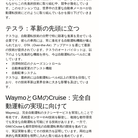
ちながらこの先進的技術に取り組む中、競争が激化していま
す。このセクションでは、世界中の主要な自動車メーカーが自
動運転技術にどのように取り組んでいるかを掘り下げていきま
す。
テスラ：革新の先頭に立つ
テスラは、自動運転技術の分野で特に顕著な進展を見せている
企業です。彼らの車両には、常に進化する自動運転機能が備え
られており、OTA（Over-the-Air）アップデートを通じて最新
の技術が提供されています。テスラのオートパイロットは、以
下のような先進的な機能を持ち、今は自動運転のレベル2に達
しています。
渋滞時対応のクルーズコントロール
自動車線変更のアシスト機能
自動駐車システム
テスラは、最終的には自動運転レベル4以上の実現を目指して
おり、その技術革新は業界全体に大きな影響を及ぼしていま
す。
WaymoとGMのCruise：完全自
動運転の実現に向けて
Waymoは、完全自動運転のタクシーサービスを実現したことで
有名です。高精度センサーやAI技術を駆使し、複雑な都市環境
でも安全な自動運転を可能にする技術があります。一方で、
GMのCruiseも都市部特化の自動運転車両の開発を進めてお
り、実証実験を通じてその技術力を証明しています。両社は将
来的な商業展開を視野に入れた取り組みを進めています。