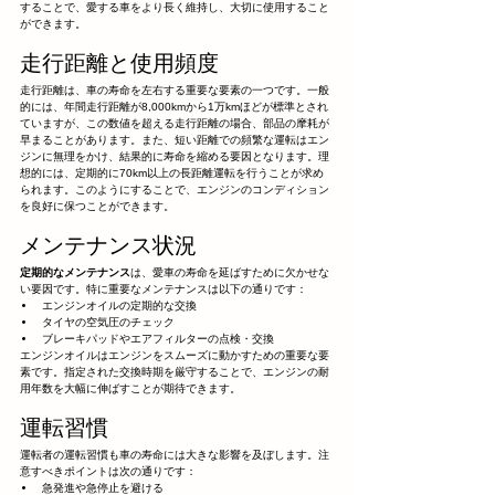
することで、愛する車をより長く維持し、大切に使用すること
ができます。
走行距離と使用頻度
走行距離は、車の寿命を左右する重要な要素の一つです。一般
的には、年間走行距離が8,000kmから1万kmほどが標準とされ
ていますが、この数値を超える走行距離の場合、部品の摩耗が
早まることがあります。また、短い距離での頻繁な運転はエン
ジンに無理をかけ、結果的に寿命を縮める要因となります。理
想的には、定期的に70km以上の長距離運転を行うことが求め
られます。このようにすることで、エンジンのコンディション
を良好に保つことができます。
メンテナンス状況
定期的なメンテナンス
は、愛車の寿命を延ばすために欠かせな
い要因です。特に重要なメンテナンスは以下の通りです：
エンジンオイルの定期的な交換
タイヤの空気圧のチェック
ブレーキパッドやエアフィルターの点検・交換
エンジンオイルはエンジンをスムーズに動かすための重要な要
素です。指定された交換時期を厳守することで、エンジンの耐
用年数を大幅に伸ばすことが期待できます。
運転習慣
運転者の運転習慣も車の寿命には大きな影響を及ぼします。注
意すべきポイントは次の通りです：
急発進や急停止を避ける