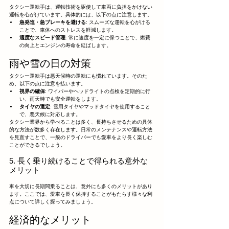
タクシー運転手は、運転技術を駆使して車両に負担をかけない
運転を心がけています。具体的には、以下の点に注意します。
急発進・急ブレーキを避ける
: スムーズな運転を心がける
ことで、車体へのストレスを軽減します。
適度なスピード管理
: 常に速度を一定に保つことで、燃費
の向上とエンジンの寿命を延ばします。
雨や雪の日の対策
タクシー運転手は悪天候時の運転にも慣れています。そのた
め、以下の点に注意を払います。
視界の確保
: ワイパーやヘッドライトの点検を定期的に行
い、雨天時でも安全運転をします。
タイヤの選定
: 雪用タイヤやマッドタイヤを使用すること
で、悪天候に対応します。
タクシー業界から学べることは多く、長持ちさせるための具体
的な方法が数多く存在します。日常のメンテナンスや運転方法
を見直すことで、一般のドライバーでも愛車をより長く楽しむ
ことができるでしょう。
5. 長く乗り続けることで得られる意外な
メリット
車を大切に長期間乗ることは、意外にも多くのメリットがあり
ます。ここでは、愛車を長く保持することがもたらす様々な利
点について詳しく探ってみましょう。
経済的なメリット