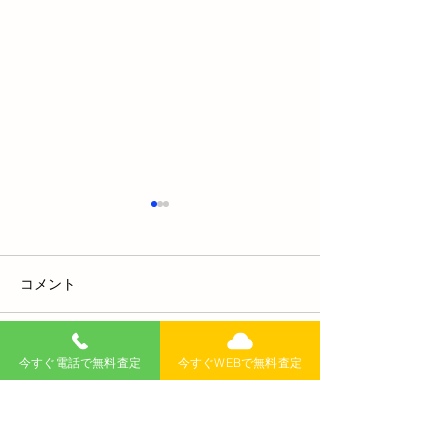
コメント
コメントを追加…
今すぐ電話で無料査定
今すぐWEBで無料査定
車を廃車にすると自賠責
車検切れの車は
保険料が戻って来る？そ
能？売る方法と
の手続きとポイントを徹
必要書類につい
底解説！
解説！