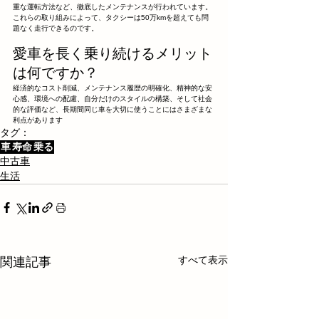
重な運転方法など、徹底したメンテナンスが行われています。
これらの取り組みによって、タクシーは50万kmを超えても問
題なく走行できるのです。
愛車を長く乗り続けるメリット
は何ですか？
経済的なコスト削減、メンテナンス履歴の明確化、精神的な安
心感、環境への配慮、自分だけのスタイルの構築、そして社会
的な評価など、長期間同じ車を大切に使うことにはさまざまな
利点があります
タグ：
車
寿命
乗る
中古車
生活
すべて表示
関連記事