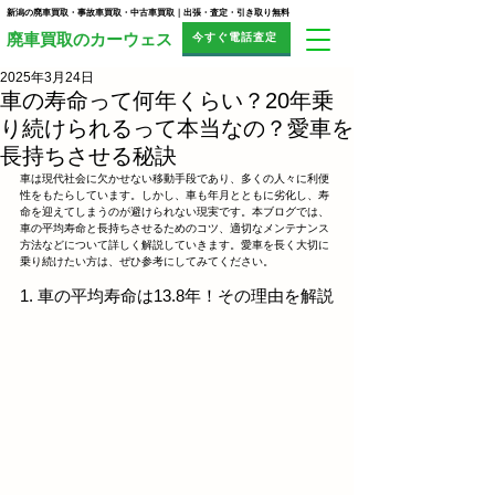
新潟の廃車買取・事故車買取・中古車買取｜出張・査定・引き取り無料
今すぐ電話査定
​廃車買取のカーウェス
2025年3月24日
車の寿命って何年くらい？20年乗
り続けられるって本当なの？愛車を
長持ちさせる秘訣
車は現代社会に欠かせない移動手段であり、多くの人々に利便
性をもたらしています。しかし、車も年月とともに劣化し、寿
命を迎えてしまうのが避けられない現実です。本ブログでは、
車の平均寿命と長持ちさせるためのコツ、適切なメンテナンス
方法などについて詳しく解説していきます。愛車を長く大切に
乗り続けたい方は、ぜひ参考にしてみてください。
1. 車の平均寿命は13.8年！その理由を解説