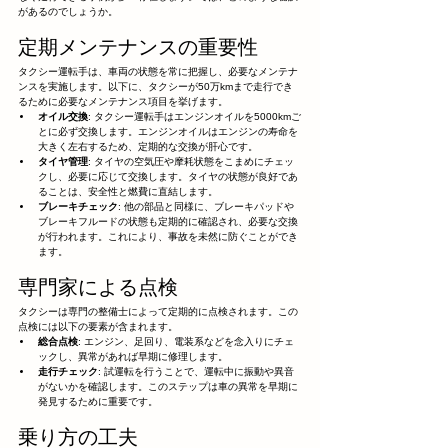
があるのでしょうか。
定期メンテナンスの重要性
タクシー運転手は、車両の状態を常に把握し、必要なメンテナ
ンスを実施します。以下に、タクシーが50万kmまで走行でき
るために必要なメンテナンス項目を挙げます。
オイル交換
: タクシー運転手はエンジンオイルを5000kmご
とに必ず交換します。エンジンオイルはエンジンの寿命を
大きく左右するため、定期的な交換が肝心です。
タイヤ管理
: タイヤの空気圧や摩耗状態をこまめにチェッ
クし、必要に応じて交換します。タイヤの状態が良好であ
ることは、安全性と燃費に直結します。
ブレーキチェック
: 他の部品と同様に、ブレーキパッドや
ブレーキフルードの状態も定期的に確認され、必要な交換
が行われます。これにより、事故を未然に防ぐことができ
ます。
専門家による点検
タクシーは専門の整備士によって定期的に点検されます。この
点検には以下の要素が含まれます。
総合点検
: エンジン、足回り、電装系などを念入りにチェ
ックし、異常があれば早期に修理します。
走行チェック
: 試運転を行うことで、運転中に振動や異音
がないかを確認します。このステップは車の異常を早期に
発見するために重要です。
乗り方の工夫