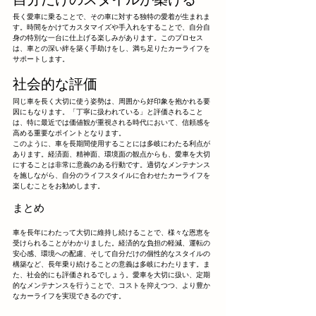
長く愛車に乗ることで、その車に対する独特の愛着が生まれま
す。時間をかけてカスタマイズや手入れをすることで、自分自
身の特別な一台に仕上げる楽しみがあります。このプロセス
は、車との深い絆を築く手助けをし、満ち足りたカーライフを
サポートします。
社会的な評価
同じ車を長く大切に使う姿勢は、周囲から好印象を抱かれる要
因にもなります。「丁寧に扱われている」と評価されること
は、特に最近では価値観が重視される時代において、信頼感を
高める重要なポイントとなります。
このように、車を長期間使用することには多岐にわたる利点が
あります。経済面、精神面、環境面の観点からも、愛車を大切
にすることは非常に意義のある行動です。適切なメンテナンス
を施しながら、自分のライフスタイルに合わせたカーライフを
楽しむことをお勧めします。
まとめ
車を長年にわたって大切に維持し続けることで、様々な恩恵を
受けられることがわかりました。経済的な負担の軽減、運転の
安心感、環境への配慮、そして自分だけの個性的なスタイルの
構築など、長年乗り続けることの意義は多岐にわたります。ま
た、社会的にも評価されるでしょう。愛車を大切に扱い、定期
的なメンテナンスを行うことで、コストを抑えつつ、より豊か
なカーライフを実現できるのです。