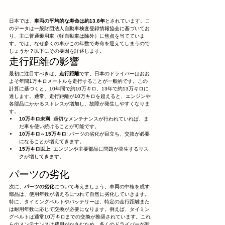
日本では、
車両の平均的な寿命は約13.8年
とされています。こ
のデータは一般財団法人自動車検査登録情報協会に基づいてお
り、主に普通乗用車（軽自動車は除外）に焦点を当てていま
す。では、なぜ多くの車がこの年数で寿命を迎えてしまうので
しょうか？以下にその要因を詳述します。
走行距離の影響
最初に注目すべきは、
走行距離
です。日本のドライバーはおお
よそ年間1万キロメートルを走行することが一般的です。この
計算に基づくと、10年間で約10万キロ、13年で約13万キロに
達します。通常、走行距離が10万キロを超えると、エンジンや
各部品にかかるストレスが増加し、故障が発生しやすくなりま
す。
10万キロ未満
: 適切なメンテナンスが行われていれば、ま
だ車を使い続けることが可能です。
10万キロ～15万キロ
: パーツの劣化が目立ち、交換が必要
になることが増えてきます。
15万キロ以上
: エンジンや主要部品に問題が発生するリス
クが増してきます。
パーツの劣化
次に、
パーツの劣化
について考えましょう。車両の中核を成す
部品は、使用年数が増えるにつれて自然に劣化していきます。
特に、タイミングベルトやバッテリーは、特定の走行距離また
は耐用年数に応じて交換が必要になります。例えば、タイミン
グベルトは通常10万キロまでの交換が推奨されています。これ
らのメンテナンスは費用がかさむため、多くのドライバーが新