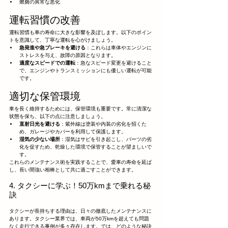
燃費の異常な悪化
運転習慣の改善
運転習慣も車の寿命に大きな影響を及ぼします。以下のポイン
トを意識して、丁寧な運転を心がけましょう。
急発進や急ブレーキを避ける
：これらは車体やエンジンに
ストレスを与え、故障の原因となります。
適度なスピードでの運転
：急なスピード変更を避けること
で、エンジンやトランスミッションにも優しい運転が可能
です。
適切な保管環境
車を長く維持するためには、保管環境も重要です。常に清潔な
状態を保ち、以下の点に注意しましょう。
直射日光を避ける
：紫外線は塗装や内装の劣化を招くた
め、ガレージやカバーを利用して保護します。
湿気の少ない場所
：湿気はサビを引き起こし、パーツの劣
化を促すため、乾燥した環境で保管することが望ましいで
す。
これらのメンテナンス術を実践することで、愛車の寿命を延ば
し、長い間強い相棒として共に過ごすことができます。
4. タクシーに学ぶ！50万kmまで乗れる秘
訣
タクシーが長持ちする理由は、日々の徹底したメンテナンスに
あります。タクシー業界では、車両が50万kmを超えても問題
なく走行できる事例が多々存在します。では、どのような秘訣