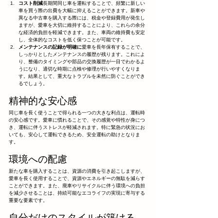
コスト削減
長期間同じ車を運転することで、頻繁に新しい
車を買う際の出費を大幅に抑えることができます。新車や
異なる中古車を購入する際には、税金や登録費用が発生し
ますが、愛車を大切に維持することにより、これらの余分
な経済的負担を軽減できます。また、車両の維持費も安定
し、全体的なコストを低く保つことが可能です。
メンテナンスの記録が明確に
愛車を長年保有することで、
しっかりとしたメンテナンスの履歴が残ります。これによ
り、整備のタイミングや部品の交換履歴が一目でわかるよ
うになり、適切な時期に点検や修理が行いやすくなりま
す。結果として、重大なトラブルを未然に防ぐことができ
るでしょう。
精神的な安心感
同じ車を長く使うことで得られる一つの大きな利点は、運転時
の安心感です。愛車に慣れることで、その感覚や特性が身につ
き、運転に伴うストレスが軽減されます。特に緊急の状況にお
いても、安心して運転できるため、安全運転の助けとなりま
す。
環境への配慮
新たな車を購入することは、資源の消費を引き起こしますが、
愛車を長く使用することで、資源やエネルギーの無駄を減らす
ことができます。また、廃車やリサイクルに伴う環境への負担
を減少させることは、持続可能なエコライフの実現に寄与する
重要な要素です。
自分だけのスタイルが築ける