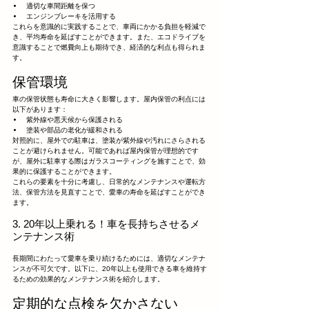
適切な車間距離を保つ
エンジンブレーキを活用する
これらを意識的に実践することで、車両にかかる負担を軽減で
き、平均寿命を延ばすことができます。また、エコドライブを
意識することで燃費向上も期待でき、経済的な利点も得られま
す。
保管環境
車の保管状態も寿命に大きく影響します。屋内保管の利点には
以下があります：
紫外線や悪天候から保護される
塗装や部品の老化が緩和される
対照的に、屋外での駐車は、塗装が紫外線や汚れにさらされる
ことが避けられません。可能であれば屋内保管が理想的です
が、屋外に駐車する際はガラスコーティングを施すことで、効
果的に保護することができます。
これらの要素を十分に考慮し、日常的なメンテナンスや運転方
法、保管方法を見直すことで、愛車の寿命を延ばすことができ
ます。
3. 20年以上乗れる！車を長持ちさせるメ
ンテナンス術
長期間にわたって愛車を乗り続けるためには、適切なメンテナ
ンスが不可欠です。以下に、20年以上も使用できる車を維持す
るための効果的なメンテナンス術を紹介します。
定期的な点検を欠かさない