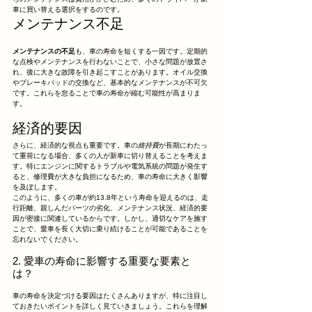
車に買い替える選択をするのです。
メンテナンス不足
メンテナンスの不足
も、車の寿命を短くする一因です。定期的
な点検やメンテナンスを行わないことで、小さな問題が放置さ
れ、後に大きな故障を引き起こすことがあります。オイル交換
やブレーキパッドの交換など、基本的なメンテナンスが不可欠
です。これらを怠ることで車の寿命が縮む可能性が高まりま
す。
経済的要因
さらに、経済的な視点も重要です。車の
維持費
が長期にわたっ
て重荷になる場合、多くの人が新車に切り替えることを考えま
す。特にエンジンに関するトラブルや電気系統の問題が発生す
ると、修理費が大きな負担になるため、車の寿命に大きく影響
を及ぼします。
このように、多くの車が約13.8年という寿命を迎えるのは、走
行距離、親しんだパーツの劣化、メンテナンス状況、経済的要
因が密接に関連しているからです。しかし、適切なケアを施す
ことで、愛車を長く大切に乗り続けることが可能であることを
忘れないでください。
2. 愛車の寿命に影響する重要な要素と
は？
車の寿命を決定づける要因はたくさんありますが、特に注目し
ておきたいポイントを詳しく見ていきましょう。これらを理解