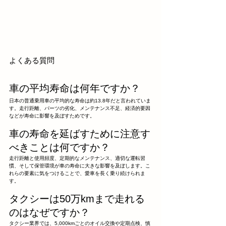
よくある質問
車の平均寿命は何年ですか？
日本の普通乗用車の平均的な寿命は約13.8年だと言われていま
す。走行距離、パーツの劣化、メンテナンス不足、経済的要因
などが寿命に影響を及ぼすためです。
車の寿命を延ばすために注意す
べきことは何ですか？
走行距離と使用頻度、定期的なメンテナンス、適切な運転習
慣、そして保管環境が車の寿命に大きな影響を及ぼします。こ
れらの要素に気をつけることで、愛車を長く乗り続けられま
す。
タクシーは50万kmまで走れる
のはなぜですか？
タクシー業界では、5,000kmごとのオイル交換や定期点検、慎