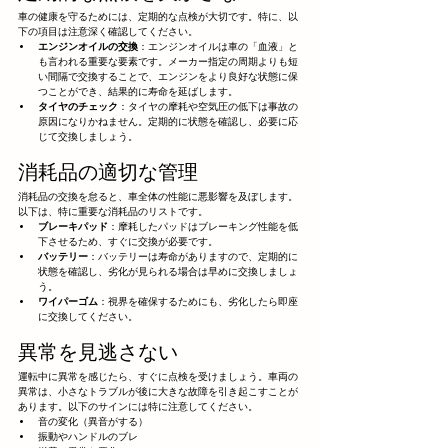
車の健康を守るためには、定期的な点検が大切です。特に、以
下の項目は注意深く確認してください。
エンジンオイルの交換
：エンジンオイルは車の「血液」と
も言われる重要な要素です。メーカー指定の周期よりも短
い間隔で交換することで、エンジンをより良好な状態に保
つことができ、結果的に寿命を延ばします。
タイヤのチェック
：タイヤの摩耗や空気圧の低下は事故の
原因になりかねません。定期的に状態を確認し、必要に応
じて交換しましょう。
消耗品の適切な管理
消耗品の交換を怠ると、車全体の性能に悪影響を及ぼします。
以下は、特に重要な消耗品のリストです。
ブレーキパッド
：摩耗したパッドはブレーキング性能を低
下させるため、すぐに交換が必要です。
バッテリー
：バッテリーは寿命がありますので、定期的に
状態を確認し、劣化が見られる場合は早めに交換しましょ
う。
ワイパーゴム
：視界を確保するためにも、劣化したら即座
に交換してください。
異常を見逃さない
運転中に異常を感じたら、すぐに点検を受けましょう。車両の
異常は、小さなトラブルが後に大きな故障を引き起こすことが
あります。以下のサインには特に注意してください。
音の変化（異音がする）
振動やハンドルのブレ