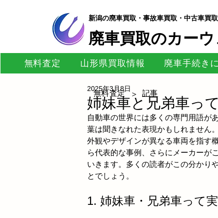
新潟の廃車買取・事故車買取・中古車買取
​廃車買取のカーウ
無料査定
山形県買取情報
廃車手続き
2025年3月8日
無料査定
記事
>
姉妹車と兄弟車っ
自動車の世界には多くの専門用語が
葉は聞きなれた表現かもしれません
外観やデザインが異なる車両を指す
ら代表的な事例、さらにメーカーが
いきます。多くの読者がこの分かり
とでしょう。
1. 姉妹車・兄弟車って