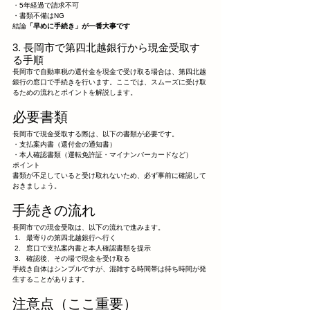
・5年経過で請求不可
・書類不備はNG
結論
「早めに手続き」が一番大事です
3. 長岡市で第四北越銀行から現金受取す
る手順
長岡市で自動車税の還付金を現金で受け取る場合は、第四北越
銀行の窓口で手続きを行います。ここでは、スムーズに受け取
るための流れとポイントを解説します。
必要書類
長岡市で現金受取する際は、以下の書類が必要です。
・支払案内書（還付金の通知書）
・本人確認書類（運転免許証・マイナンバーカードなど）
ポイント
書類が不足していると受け取れないため、必ず事前に確認して
おきましょう。
手続きの流れ
長岡市での現金受取は、以下の流れで進みます。
最寄りの第四北越銀行へ行く
窓口で支払案内書と本人確認書類を提示
確認後、その場で現金を受け取る
手続き自体はシンプルですが、混雑する時間帯は待ち時間が発
生することがあります。
注意点（ここ重要）