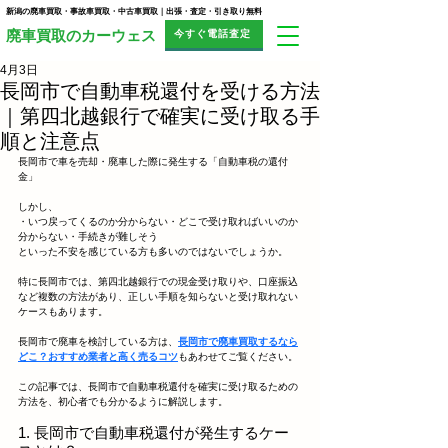
新潟の廃車買取・事故車買取・中古車買取｜出張・査定・引き取り無料
今すぐ電話査定
​廃車買取のカーウェス
4月3日
長岡市で自動車税還付を受ける方法
｜第四北越銀行で確実に受け取る手
順と注意点
長岡市で車を売却・廃車した際に発生する「自動車税の還付
金」
しかし、
・いつ戻ってくるのか分からない・どこで受け取ればいいのか
分からない・手続きが難しそう
といった不安を感じている方も多いのではないでしょうか。
特に長岡市では、第四北越銀行での現金受け取りや、口座振込
など複数の方法があり、正しい手順を知らないと受け取れない
ケースもあります。
長岡市で廃車を検討している方は、
長岡市で廃車買取するなら
どこ？おすすめ業者と高く売るコツ
もあわせてご覧ください。
この記事では、長岡市で自動車税還付を確実に受け取るための
方法を、初心者でも分かるように解説します。
1. 長岡市で自動車税還付が発生するケー