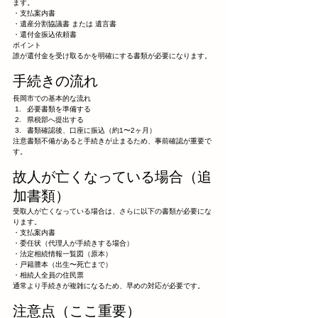
ます。
・支払案内書
・遺産分割協議書 または 遺言書
・還付金振込依頼書
ポイント
誰が還付金を受け取るかを明確にする書類が必要になります。
手続きの流れ
長岡市での基本的な流れ
必要書類を準備する
県税部へ提出する
書類確認後、口座に振込（約1〜2ヶ月）
注意書類不備があると手続きが止まるため、事前確認が重要で
す。
故人が亡くなっている場合（追
加書類）
受取人が亡くなっている場合は、さらに以下の書類が必要にな
ります。
・支払案内書
・委任状（代理人が手続きする場合）
・法定相続情報一覧図（原本）
・戸籍謄本（出生〜死亡まで）
・相続人全員の住民票
通常より手続きが複雑になるため、早めの対応が必要です。
注意点（ここ重要）