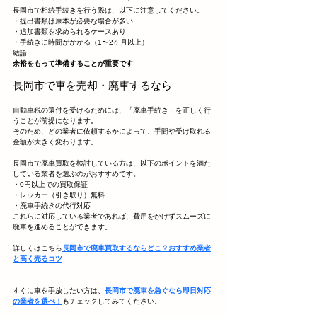
長岡市で相続手続きを行う際は、以下に注意してください。
・提出書類は原本が必要な場合が多い
・追加書類を求められるケースあり
・手続きに時間がかかる（1〜2ヶ月以上）
結論
余裕をもって準備することが重要です
長岡市で車を売却・廃車するなら
自動車税の還付を受けるためには、「廃車手続き」を正しく行
うことが前提になります。
そのため、どの業者に依頼するかによって、手間や受け取れる
金額が大きく変わります。
長岡市で廃車買取を検討している方は、以下のポイントを満た
している業者を選ぶのがおすすめです。
・0円以上での買取保証
・レッカー（引き取り）無料
・廃車手続きの代行対応
これらに対応している業者であれば、費用をかけずスムーズに
廃車を進めることができます。
詳しくはこちら
長岡市で廃車買取するならどこ？おすすめ業者
と高く売るコツ
すぐに車を手放したい方は、
長岡市で廃車を急ぐなら即日対応
の業者を選べ！
もチェックしてみてください。