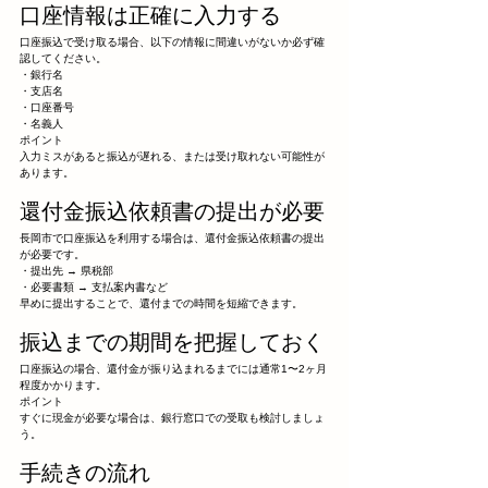
口座情報は正確に入力する
口座振込で受け取る場合、以下の情報に間違いがないか必ず確
認してください。
・銀行名
・支店名
・口座番号
・名義人
ポイント
入力ミスがあると振込が遅れる、または受け取れない可能性が
あります。
還付金振込依頼書の提出が必要
長岡市で口座振込を利用する場合は、還付金振込依頼書の提出
が必要です。
・提出先 → 県税部
・必要書類 → 支払案内書など
早めに提出することで、還付までの時間を短縮できます。
振込までの期間を把握しておく
口座振込の場合、還付金が振り込まれるまでには通常1〜2ヶ月
程度かかります。
ポイント
すぐに現金が必要な場合は、銀行窓口での受取も検討しましょ
う。
手続きの流れ