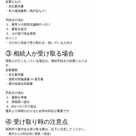
必要なもの
・支払案内書
・本人確認書類（免許証など）
手続きの流れ
最寄りの第四北越銀行へ行く
書類を提示
その場で現金受取
ポイント
・その日に現金で受け取れる・急いでいる人向け
③ 相続人が受け取る場合
受取人が亡くなっている場合は、相続手続きが必要になりま
す。
必要書類
・支払案内書
・遺産分割協議書 or 遺言書
・還付金振込依頼書
手続きの流れ
書類を準備
県税部へ提出
約1〜2ヶ月で振込
通常より時間がかかるため早め対応が重要です
④ 受け取り時の注意点
長岡市で還付金を受け取る際は、以下に注意してください。
・発行から1年以内に受取（現金）