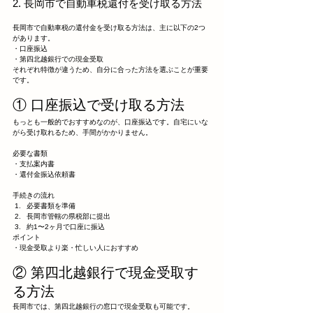
2. 長岡市で自動車税還付を受け取る方法
長岡市で自動車税の還付金を受け取る方法は、主に以下の2つ
があります。
・口座振込
・第四北越銀行での現金受取
それぞれ特徴が違うため、自分に合った方法を選ぶことが重要
です。
① 口座振込で受け取る方法
もっとも一般的でおすすめなのが、口座振込です。自宅にいな
がら受け取れるため、手間がかかりません。
必要な書類
・支払案内書
・還付金振込依頼書
手続きの流れ
必要書類を準備
長岡市管轄の県税部に提出
約1〜2ヶ月で口座に振込
ポイント
・現金受取より楽・忙しい人におすすめ
② 第四北越銀行で現金受取す
る方法
長岡市では、第四北越銀行の窓口で現金受取も可能です。