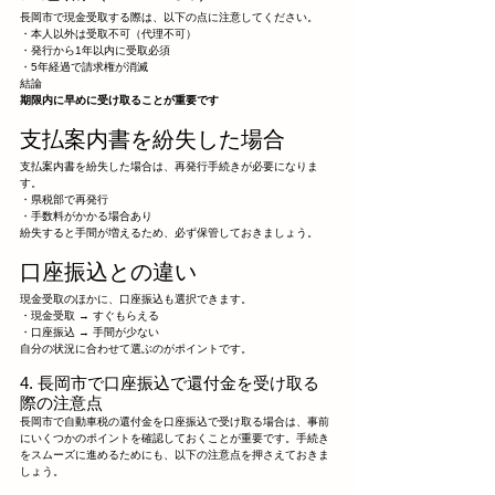
長岡市で現金受取する際は、以下の点に注意してください。
・本人以外は受取不可（代理不可）
・発行から1年以内に受取必須
・5年経過で請求権が消滅
結論
期限内に早めに受け取ることが重要です
支払案内書を紛失した場合
支払案内書を紛失した場合は、再発行手続きが必要になりま
す。
・県税部で再発行
・手数料がかかる場合あり
紛失すると手間が増えるため、必ず保管しておきましょう。
口座振込との違い
現金受取のほかに、口座振込も選択できます。
・現金受取 → すぐもらえる
・口座振込 → 手間が少ない
自分の状況に合わせて選ぶのがポイントです。
4. 長岡市で口座振込で還付金を受け取る
際の注意点
長岡市で自動車税の還付金を口座振込で受け取る場合は、事前
にいくつかのポイントを確認しておくことが重要です。手続き
をスムーズに進めるためにも、以下の注意点を押さえておきま
しょう。