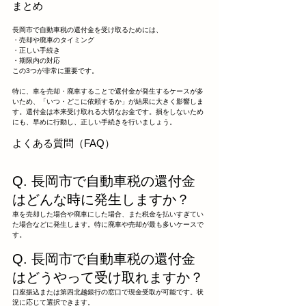
まとめ
長岡市で自動車税の還付金を受け取るためには、
・売却や廃車のタイミング
・正しい手続き
・期限内の対応
この3つが非常に重要です。
特に、車を売却・廃車することで還付金が発生するケースが多
いため、「いつ・どこに依頼するか」が結果に大きく影響しま
す。還付金は本来受け取れる大切なお金です。損をしないため
にも、早めに行動し、正しい手続きを行いましょう。
よくある質問（FAQ）
Q. 長岡市で自動車税の還付金
はどんな時に発生しますか？
車を売却した場合や廃車にした場合、また税金を払いすぎてい
た場合などに発生します。特に廃車や売却が最も多いケースで
す。
Q. 長岡市で自動車税の還付金
はどうやって受け取れますか？
口座振込または第四北越銀行の窓口で現金受取が可能です。状
況に応じて選択できます。