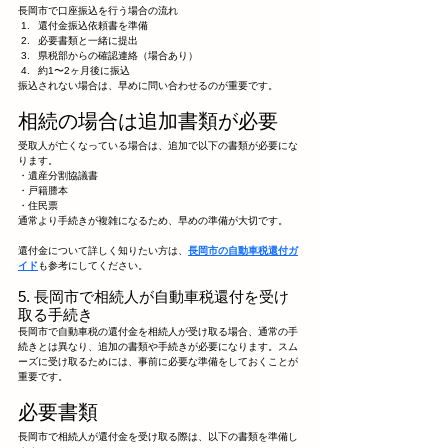
長岡市で口座振込を行う場合の流れ
還付金振込依頼書を準備
必要書類と一緒に提出
県税部からの確認連絡（場合あり）
約1〜2ヶ月後に振込
振込されない場合は、早めに問い合わせるのが重要です。
相続の場合は追加書類が必要
受取人が亡くなっている場合は、追加で以下の書類が必要にな
ります。
・遺産分割協議書
・戸籍謄本
・住民票
通常より手続きが複雑になるため、早めの準備が大切です。
還付金について詳しく知りたい方は、
長岡市の自動車税還付ガ
イド
も参考にしてください。
5. 長岡市で相続人が自動車税還付を受け
取る手続き
長岡市で自動車税の還付金を相続人が受け取る場合、通常の手
続きとは異なり、追加の書類や手続きが必要になります。スム
ーズに受け取るためには、事前に必要な準備をしておくことが
重要です。
必要書類
長岡市で相続人が還付金を受け取る際は、以下の書類を準備し