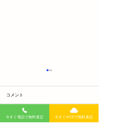
コメント
今すぐ電話で無料査定
今すぐWEBで無料査定
コメントを追加…
長岡市の車査定相場は？
長岡市で廃車を
年式別シミュレーション
即日対応の業者
付き完全ガイド！高額売
高価買取と手続