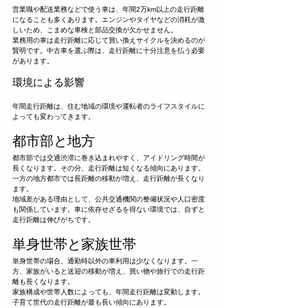
営業職や配送業務などで使う車は、年間2万km以上の走行距離
になることも多くあります。エンジンやタイヤなどの消耗が激
しいため、こまめな車検と部品交換が欠かせません。
業務用の車は走行距離に応じて買い換えサイクルを決めるのが
賢明です。中古車を選ぶ際は、走行距離に十分注意を払う必要
があります。
環境による影響
年間走行距離は、住む地域の環境や運転者のライフスタイルに
よっても変わってきます。
都市部と地方
都市部では交通渋滞に巻き込まれやすく、アイドリング時間が
長くなります。その分、走行距離は短くなる傾向にあります。
一方の地方都市では長距離の移動が増え、走行距離が長くなり
ます。
地域差がある理由として、公共交通機関の整備状況や人口密度
も関係しています。車に依存せざるを得ない環境では、自ずと
走行距離は伸びがちです。
単身世帯と家族世帯
単身世帯の場合、通勤時以外の車利用は少なくなります。一
方、家族がいると送迎の移動が増え、買い物や旅行での走行距
離も長くなります。
家族構成や世帯人数によっても、年間走行距離は変動します。
子育て世代の走行距離が最も長い傾向にあります。