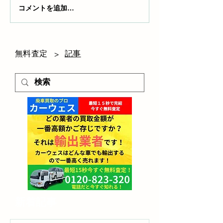
コメントを追加…
放置車両問題に立ち向か
タイヤ処分のプ
う！撤去と予防の最終ガ
境に優しい方法
イド
無料査定
記事
>
​新着記事