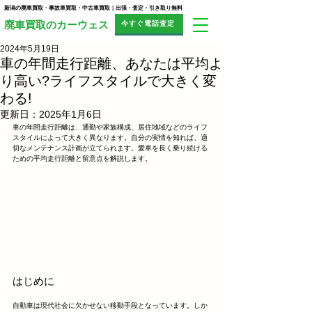
新潟の廃車買取・事故車買取・中古車買取｜出張・査定・引き取り無料
今すぐ電話査定
​廃車買取のカーウェス
2024年5月19日
車の年間走行距離、あなたは平均よ
り高い?ライフスタイルで大きく変
わる!
更新日：
2025年1月6日
車の年間走行距離は、通勤や家族構成、居住地域などのライフ
スタイルによって大きく異なります。自分の実情を知れば、適
切なメンテナンス計画が立てられます。愛車を長く乗り続ける
ための平均走行距離と留意点を解説します。
はじめに
自動車は現代社会に欠かせない移動手段となっています。しか