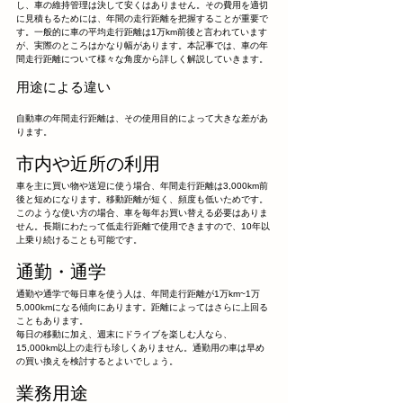
し、車の維持管理は決して安くはありません。その費用を適切
に見積もるためには、年間の走行距離を把握することが重要で
す。一般的に車の平均走行距離は1万km前後と言われています
が、実際のところはかなり幅があります。本記事では、車の年
間走行距離について様々な角度から詳しく解説していきます。
用途による違い
自動車の年間走行距離は、その使用目的によって大きな差があ
ります。
市内や近所の利用
車を主に買い物や送迎に使う場合、年間走行距離は3,000km前
後と短めになります。移動距離が短く、頻度も低いためです。
このような使い方の場合、車を毎年お買い替える必要はありま
せん。長期にわたって低走行距離で使用できますので、10年以
上乗り続けることも可能です。
通勤・通学
通勤や通学で毎日車を使う人は、年間走行距離が1万km~1万
5,000kmになる傾向にあります。距離によってはさらに上回る
こともあります。
毎日の移動に加え、週末にドライブを楽しむ人なら、
15,000km以上の走行も珍しくありません。通勤用の車は早め
の買い換えを検討するとよいでしょう。
業務用途