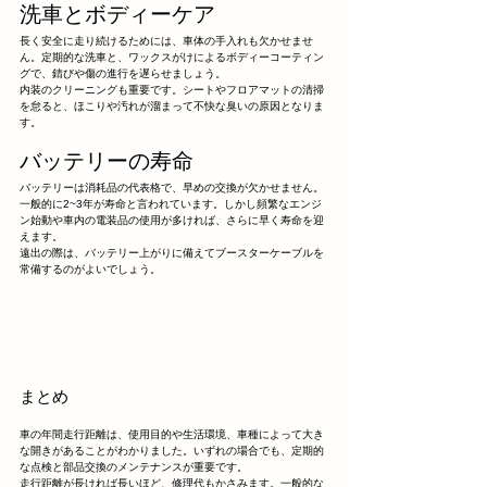
洗車とボディーケア
長く安全に走り続けるためには、車体の手入れも欠かせませ
ん。定期的な洗車と、ワックスがけによるボディーコーティン
グで、錆びや傷の進行を遅らせましょう。
内装のクリーニングも重要です。シートやフロアマットの清掃
を怠ると、ほこりや汚れが溜まって不快な臭いの原因となりま
す。
バッテリーの寿命
バッテリーは消耗品の代表格で、早めの交換が欠かせません。
一般的に2~3年が寿命と言われています。しかし頻繁なエンジ
ン始動や車内の電装品の使用が多ければ、さらに早く寿命を迎
えます。
遠出の際は、バッテリー上がりに備えてブースターケーブルを
常備するのがよいでしょう。
まとめ
車の年間走行距離は、使用目的や生活環境、車種によって大き
な開きがあることがわかりました。いずれの場合でも、定期的
な点検と部品交換のメンテナンスが重要です。
走行距離が長ければ長いほど、修理代もかさみます。一般的な