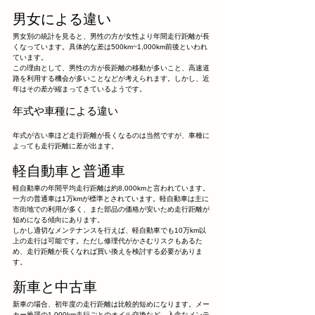
男女による違い
男女別の統計を見ると、男性の方が女性より年間走行距離が長
くなっています。具体的な差は500km~1,000km前後といわれ
ています。
この理由として、男性の方が長距離の移動が多いこと、高速道
路を利用する機会が多いことなどが考えられます。しかし、近
年はその差が縮まってきているようです。
年式や車種による違い
年式が古い車ほど走行距離が長くなるのは当然ですが、車種に
よっても走行距離に差が出ます。
軽自動車と普通車
軽自動車の年間平均走行距離は約8,000kmと言われています。
一方の普通車は1万kmが標準とされています。軽自動車は主に
市街地での利用が多く、また部品の価格が安いため走行距離が
短めになる傾向にあります。
しかし適切なメンテナンスを行えば、軽自動車でも10万km以
上の走行は可能です。ただし修理代がかさむリスクもあるた
め、走行距離が長くなれば買い換えを検討する必要がありま
す。
新車と中古車
新車の場合、初年度の走行距離は比較的短めになります。メー
カー推奨の1,000km走行ごとのオイル交換など、入念なメンテ