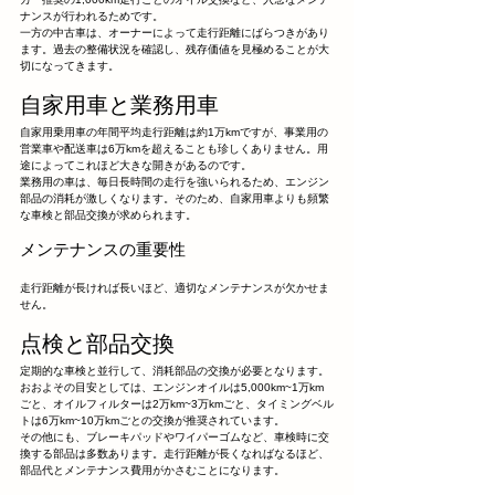
ナンスが行われるためです。
一方の中古車は、オーナーによって走行距離にばらつきがあり
ます。過去の整備状況を確認し、残存価値を見極めることが大
切になってきます。
自家用車と業務用車
自家用乗用車の年間平均走行距離は約1万kmですが、事業用の
営業車や配送車は6万kmを超えることも珍しくありません。用
途によってこれほど大きな開きがあるのです。
業務用の車は、毎日長時間の走行を強いられるため、エンジン
部品の消耗が激しくなります。そのため、自家用車よりも頻繁
な車検と部品交換が求められます。
メンテナンスの重要性
走行距離が長ければ長いほど、適切なメンテナンスが欠かせま
せん。
点検と部品交換
定期的な車検と並行して、消耗部品の交換が必要となります。
おおよその目安としては、エンジンオイルは5,000km~1万km
ごと、オイルフィルターは2万km~3万kmごと、タイミングベル
トは6万km~10万kmごとの交換が推奨されています。
その他にも、ブレーキパッドやワイパーゴムなど、車検時に交
換する部品は多数あります。走行距離が長くなればなるほど、
部品代とメンテナンス費用がかさむことになります。