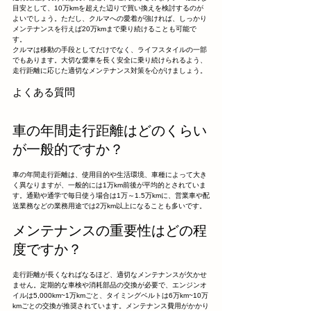
目安として、10万kmを超えた辺りで買い換えを検討するのが
よいでしょう。ただし、クルマへの愛着が強ければ、しっかり
メンテナンスを行えば20万kmまで乗り続けることも可能で
す。
クルマは移動の手段としてだけでなく、ライフスタイルの一部
でもあります。大切な愛車を長く安全に乗り続けられるよう、
走行距離に応じた適切なメンテナンス対策を心がけましょう。
よくある質問
車の年間走行距離はどのくらい
が一般的ですか？
車の年間走行距離は、使用目的や生活環境、車種によって大き
く異なりますが、一般的には1万km前後が平均的とされていま
す。通勤や通学で毎日使う場合は1万～1.5万kmに、営業車や配
送業務などの業務用途では2万km以上になることも多いです。
メンテナンスの重要性はどの程
度ですか？
走行距離が長くなればなるほど、適切なメンテナンスが欠かせ
ません。定期的な車検や消耗部品の交換が必要で、エンジンオ
イルは5,000km~1万kmごと、タイミングベルトは6万km~10万
kmごとの交換が推奨されています。メンテナンス費用がかかり