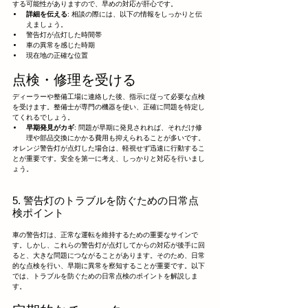
する可能性がありますので、早めの対応が肝心です。
詳細を伝える
: 相談の際には、以下の情報をしっかりと伝
えましょう。
警告灯が点灯した時間帯
車の異常を感じた時期
現在地の正確な位置
点検・修理を受ける
ディーラーや整備工場に連絡した後、指示に従って必要な点検
を受けます。整備士が専門の機器を使い、正確に問題を特定し
てくれるでしょう。
早期発見がカギ
: 問題が早期に発見されれば、それだけ修
理や部品交換にかかる費用も抑えられることが多いです。
オレンジ警告灯が点灯した場合は、軽視せず迅速に行動するこ
とが重要です。安全を第一に考え、しっかりと対応を行いまし
ょう。
5. 警告灯のトラブルを防ぐための日常点
検ポイント
車の警告灯は、正常な運転を維持するための重要なサインで
す。しかし、これらの警告灯が点灯してからの対応が後手に回
ると、大きな問題につながることがあります。そのため、日常
的な点検を行い、早期に異常を察知することが重要です。以下
では、トラブルを防ぐための日常点検のポイントを解説しま
す。