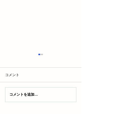
コメント
コメントを追加…
ベンツの表示マークを完
ダイハツ エン
全ガイド！安全運転のた
の点灯理由と対
めの警告灯の意味と対処
底解説！
法