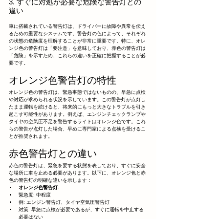
3. すぐに対処が必要な危険な警告灯との
違い
車に搭載されている警告灯は、ドライバーに故障や異常を伝え
るための重要なシステムです。警告灯の色によって、それぞれ
の状態の危険度を理解することが非常に重要です。特に、オレ
ンジ色の警告灯は「要注意」を意味しており、赤色の警告灯は
「危険」を示すため、これらの違いを正確に把握することが必
要です。
オレンジ色警告灯の特性
オレンジ色の警告灯は、緊急事態ではないものの、早急に点検
や対応が求められる状況を示しています。この警告灯が点灯し
たまま運転を続けると、将来的にもっと大きなトラブルを引き
起こす可能性があります。例えば、エンジンチェックランプや
タイヤの空気圧不足を警告するライトはオレンジ色です。これ
らの警告が点灯した場合、早めに専門家による点検を受けるこ
とが推奨されます。
赤色警告灯との違い
赤色の警告灯は、緊急を要する状態を表しており、すぐに安全
な場所に車を止める必要があります。以下に、オレンジ色と赤
色の警告灯の明確な違いを示します：
オレンジ色警告灯
:
緊急度: 中程度
例: エンジン警告灯、タイヤ空気圧警告灯
対策: 早急に点検が必要であるが、すぐに運転を中止する
必要はない