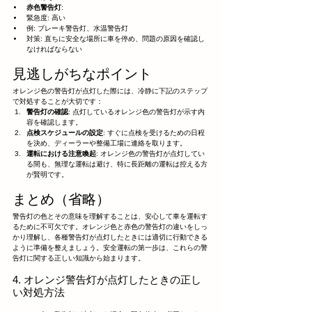
赤色警告灯
:
緊急度: 高い
例: ブレーキ警告灯、水温警告灯
対策: 直ちに安全な場所に車を停め、問題の原因を確認し
なければならない
見逃しがちなポイント
オレンジ色の警告灯が点灯した際には、冷静に下記のステップ
で対処することが大切です：
警告灯の確認
: 点灯しているオレンジ色の警告灯が示す内
容を確認します。
点検スケジュールの設定
: すぐに点検を受けるための日程
を決め、ディーラーや整備工場に連絡を取ります。
運転における注意喚起
: オレンジ色の警告灯が点灯してい
る間も、無理な運転は避け、特に長距離の運転は控える方
が賢明です。
まとめ（省略）
警告灯の色とその意味を理解することは、安心して車を運転す
るために不可欠です。オレンジ色と赤色の警告灯の違いをしっ
かり理解し、各種警告灯が点灯したときには適切に行動できる
ように準備を整えましょう。安全運転の第一歩は、これらの警
告灯に関する正しい知識から始まります。
4. オレンジ警告灯が点灯したときの正し
い対処方法