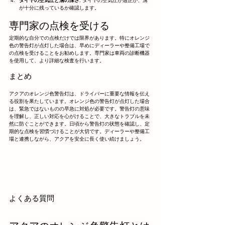
タイヤの空気圧と溝の深さ
: タイヤの空気圧が適正か、溝
が十分に残っているか確認します。
専門家の点検を受ける
定期的な自分での点検だけでは限界があります。特にオレンジ
色の警告灯が点灯した場合は、早めにディーラーや整備工場で
の点検を受けることをお勧めします。専門家は車両の診断機器
を使用して、より詳細な検査を行います。
まとめ
アクアのオレンジ色警告灯は、ドライバーに重要な情報を伝え
る役割を果たしています。オレンジ色の警告灯が点灯した場合
は、緊急ではないものの早急に対処が必要です。警告灯の意味
を理解し、正しい対応を心がけることで、大きなトラブルを未
然に防ぐことができます。日頃から警告灯の状態を確認し、定
期的な点検を習慣づけることが大切です。ディーラーや整備工
場と連携しながら、アクアを安全に長く使い続けましょう。
よくある質問