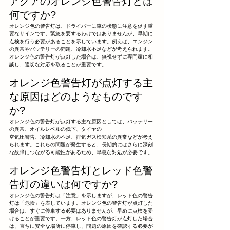
アクアのオレンジ色警告灯とは
何ですか?
オレンジ色の警告灯は、ドライバーに車の状態に注意を促す重
要なサインです。緊急を要するわけではありませんが、早期に
点検を行う必要があることを示しています。例えば、エンジン
の異常やバッテリーの問題、冷却水不足などが考えられます。
オレンジ色の警告灯が点灯した場合は、無視せずに専門家に相
談し、適切な対応を取ることが重要です。
オレンジ色警告灯が点灯する主
な原因はどのようなものです
か?
オレンジ色の警告灯が点灯する主な原因としては、バッテリー
の異常、オイルレベルの低下、タイヤの
空気圧警告、冷却水の不足、排気ガス検知系の異常などが考え
られます。これらの問題が発生すると、長期的にはさらに深刻
な故障につながる可能性があるため、早急な対処が必要です。
オレンジ色警告灯とレッド色警
告灯の違いは何ですか?
オレンジ色の警告灯は「注意」を示しますが、レッド色の警告
灯は「危険」を表しています。オレンジ色の警告灯が点灯した
場合は、すぐに停車する必要はありませんが、早めに点検を受
けることが重要です。一方、レッド色の警告灯が点灯した場合
は、直ちに安全な場所に停車し、問題の原因を確認する必要が