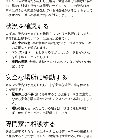
オレンジ色の警告灯が点灯した場合、緊急停車は必要ないもの
の、早急に対処を行うべき重要なサインです。この警告灯は、
車両に何らかの問題が発生している可能性があることを示して
いますので、以下の手順に従って対応しましょう。
状況を確認する
まずは、警告灯が点灯した状況をしっかりと把握しましょう。
具体的には以下のポイントに注意が必要です。
走行中の状態
: 車の挙動に異常はないか、加速やブレーキ
の反応などを確認します。
エンジン音
: いつもと異なる音がしないか、異音がないか
を注意深くチェックします。
車両の振動
: 突然の振動やハンドルのブレなどがないか確
認します。
安全な場所に移動する
オレンジ警告灯が点灯したら、まず安全な場所に車を停めるこ
とが基本です。
緊急停止は不要
: 急に停車することは避け、周囲に注意し
ながら安全な駐車場やパーキングスペースへ移動しましょ
う。
運転を控える
: 点灯している場合は、無理に運転を続け
ず、他のドライバーにも配慮しましょう。
専門家に相談する
安全に停車できたら、次にすべきことはディーラーや整備工場
に相談することです。オレンジ警告灯は放置すると症状が悪化