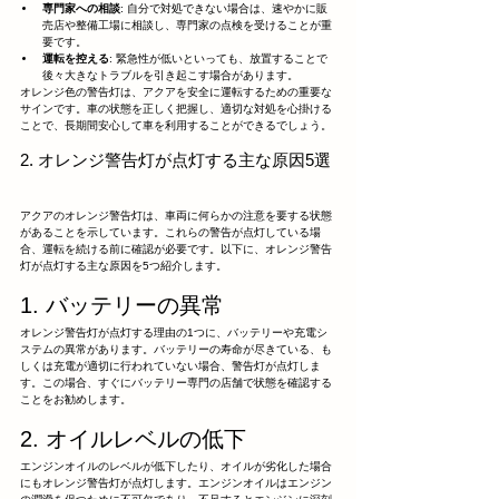
専門家への相談
: 自分で対処できない場合は、速やかに販
売店や整備工場に相談し、専門家の点検を受けることが重
要です。
運転を控える
: 緊急性が低いといっても、放置することで
後々大きなトラブルを引き起こす場合があります。
オレンジ色の警告灯は、アクアを安全に運転するための重要な
サインです。車の状態を正しく把握し、適切な対処を心掛ける
ことで、長期間安心して車を利用することができるでしょう。
2. オレンジ警告灯が点灯する主な原因5選
アクアのオレンジ警告灯は、車両に何らかの注意を要する状態
があることを示しています。これらの警告が点灯している場
合、運転を続ける前に確認が必要です。以下に、オレンジ警告
灯が点灯する主な原因を5つ紹介します。
1. バッテリーの異常
オレンジ警告灯が点灯する理由の1つに、バッテリーや充電シ
ステムの異常があります。バッテリーの寿命が尽きている、も
しくは充電が適切に行われていない場合、警告灯が点灯しま
す。この場合、すぐにバッテリー専門の店舗で状態を確認する
ことをお勧めします。
2. オイルレベルの低下
エンジンオイルのレベルが低下したり、オイルが劣化した場合
にもオレンジ警告灯が点灯します。エンジンオイルはエンジン