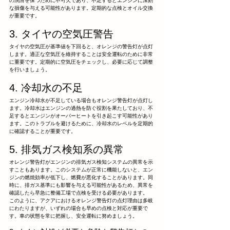
の潤滑を保つために不可欠であり、不足するとエンジンに深刻
な損傷を与える可能性があります。定期的な点検とオイル交換
が重要です。
3. タイヤの空気圧警告
タイヤの空気圧が基準値を下回ると、オレンジの警告灯が点灯
します。適正な空気圧を維持することは安全運転のために非常
に重要です。定期的に空気圧をチェックし、必要に応じて調整
を行いましょう。
4. 冷却水の不足
エンジン冷却水が不足している場合もオレンジ警告灯が点灯し
ます。冷却水はエンジンの過熱を防ぐ役割を果たしており、不
足するとエンジンがオーバーヒートを引き起こす可能性があり
ます。このトラブルを避けるために、冷却水のレベルを定期的
に確認することが重要です。
5. 排気ガス検知系の異常
オレンジ警告灯がエンジンの排気ガス検知システムの異常を示
すこともあります。このシステムが正常に機能しないと、エン
ジンの燃焼効率が低下し、燃費が悪化することがあります。同
時に、排ガス基準にも影響を与える可能性があるため、異常を
確認したら早急に整備工場で点検を受ける必要があります。
このように、アクアにおけるオレンジ警告灯の点灯理由は多岐
にわたりますが、いずれの場合も早めの点検と対応が重要で
す。車の状態を常に把握し、安全運転に努めましょう。