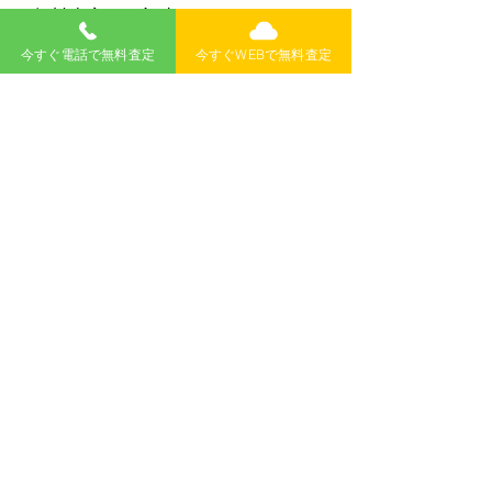
無料査定
記事
>
今すぐ電話で無料査定
今すぐWEBで無料査定
​新着記事
新潟で事故車の廃車買取はどこ
がいい？無料査定・出張・中古
車買取まで解説
事故車