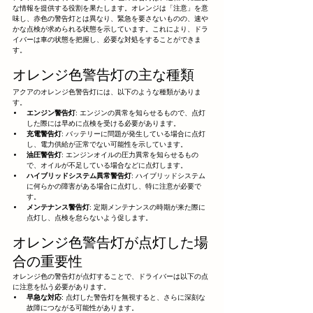
な情報を提供する役割を果たします。オレンジは「注意」を意
味し、赤色の警告灯とは異なり、緊急を要さないものの、速や
かな点検が求められる状態を示しています。これにより、ドラ
イバーは車の状態を把握し、必要な対処をすることができま
す。
オレンジ色警告灯の主な種類
アクアのオレンジ色警告灯には、以下のような種類がありま
す。
エンジン警告灯
: エンジンの異常を知らせるもので、点灯
した際には早めに点検を受ける必要があります。
充電警告灯
: バッテリーに問題が発生している場合に点灯
し、電力供給が正常でない可能性を示しています。
油圧警告灯
: エンジンオイルの圧力異常を知らせるもの
で、オイルが不足している場合などに点灯します。
ハイブリッドシステム異常警告灯
: ハイブリッドシステム
に何らかの障害がある場合に点灯し、特に注意が必要で
す。
メンテナンス警告灯
: 定期メンテナンスの時期が来た際に
点灯し、点検を怠らないよう促します。
オレンジ色警告灯が点灯した場
合の重要性
オレンジ色の警告灯が点灯することで、ドライバーは以下の点
に注意を払う必要があります。
早急な対応
: 点灯した警告灯を無視すると、さらに深刻な
故障につながる可能性があります。