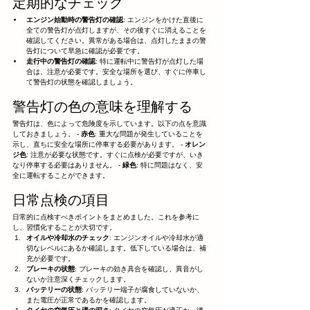
定期的なチェック
エンジン始動時の警告灯の確認
: エンジンをかけた直後に
全ての警告灯が点灯しますが、その後すぐに消えることを
確認してください。異常がある場合は、点灯したままの警
告灯について早急に確認が必要です。
走行中の警告灯の確認
: 特に運転中に警告灯が点灯した場
合は、注意が必要です。安全な場所を選び、すぐに停車し
て警告灯の状態を確認しましょう。
警告灯の色の意味を理解する
警告灯は、色によって危険度を示しています。以下の点を意識
しておきましょう。 - 
赤色
: 重大な問題が発生していることを
示し、直ちに安全な場所に停車する必要があります。 - 
オレン
ジ色
: 注意が必要な状態です。すぐに点検が必要ですが、いき
なり停車する必要はありません。 - 
緑色
: 特に問題はなく、安
全に運転することができます。
日常点検の項目
日常的に点検すべきポイントをまとめました。これを参考に
し、習慣化することが大切です。
オイルや冷却水のチェック
: エンジンオイルや冷却水が適
切なレベルにあるか確認します。低下している場合は、補
充が必要です。
ブレーキの状態
: ブレーキの効き具合を確認し、異音がし
ないか注意深くチェックします。
バッテリーの状態
: バッテリー端子が腐食していないか、
また電圧が正常であるかを確認します。