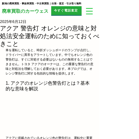
新潟の廃車買取・事故車買取・中古車買取｜出張・査定・引き取り無料
今すぐ電話査定
​廃車買取のカーウェス
2025年6月12日
アクア 警告灯 オレンジの意味と対
処法安全運転のために知っておくべ
きこと
車を運転していると、時折ダッシュボードのランプが点灯し、
ドライバーに異常をアラートしています。中でもオレンジ色の
警告灯は、すぐに対処する必要はないものの無視することはで
きません。トヨタ アクアのオーナーは、この重要な警告灯の意
味と対処法を理解しておく必要があります。本ブログでは、オ
レンジ警告灯に関する包括的な情報を提供します。
1. アクアのオレンジ色警告灯とは？基本
的な意味を解説
アクアに搭載されているオレンジ色の警告灯は、運転中に重要