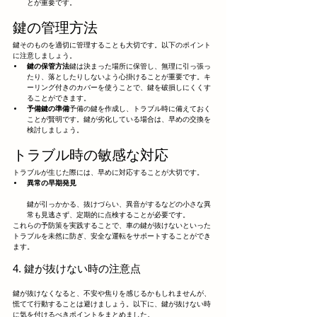
とが重要です。
鍵の管理方法
鍵そのものを適切に管理することも大切です。以下のポイント
に注意しましょう。
鍵の保管方法
鍵は決まった場所に保管し、無理に引っ張っ
たり、落としたりしないよう心掛けることが重要です。キ
ーリング付きのカバーを使うことで、鍵を破損しにくくす
ることができます。
予備鍵の準備
予備の鍵を作成し、トラブル時に備えておく
ことが賢明です。鍵が劣化している場合は、早めの交換を
検討しましょう。
トラブル時の敏感な対応
トラブルが生じた際には、早めに対応することが大切です。
異常の早期発見
鍵が引っかかる、抜けづらい、異音がするなどの小さな異
常も見逃さず、定期的に点検することが必要です。
これらの予防策を実践することで、車の鍵が抜けないといった
トラブルを未然に防ぎ、安全な運転をサポートすることができ
ます。
4. 鍵が抜けない時の注意点
鍵が抜けなくなると、不安や焦りを感じるかもしれませんが、
慌てて行動することは避けましょう。以下に、鍵が抜けない時
に気を付けるべきポイントをまとめました。