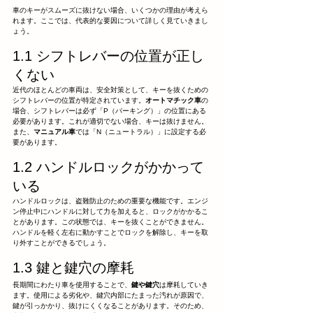
車のキーがスムーズに抜けない場合、いくつかの理由が考えら
れます。ここでは、代表的な要因について詳しく見ていきまし
ょう。
1.1 シフトレバーの位置が正し
くない
近代のほとんどの車両は、安全対策として、キーを抜くための
シフトレバーの位置が特定されています。
オートマチック車
の
場合、シフトレバーは必ず「P（パーキング）」の位置にある
必要があります。これが適切でない場合、キーは抜けません。
また、
マニュアル車
では「N（ニュートラル）」に設定する必
要があります。
1.2 ハンドルロックがかかって
いる
ハンドルロックは、盗難防止のための重要な機能です。エンジ
ン停止中にハンドルに対して力を加えると、ロックがかかるこ
とがあります。この状態では、キーを抜くことができません。
ハンドルを軽く左右に動かすことでロックを解除し、キーを取
り外すことができるでしょう。
1.3 鍵と鍵穴の摩耗
長期間にわたり車を使用することで、
鍵や鍵穴
は摩耗していき
ます。使用による劣化や、鍵穴内部にたまった汚れが原因で、
鍵が引っかかり、抜けにくくなることがあります。そのため、