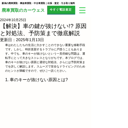
新潟の廃車買取・事故車買取・中古車買取｜出張・査定・引き取り無料
今すぐ電話査定
​廃車買取のカーウェス
2024年10月25日
【解決】車の鍵が抜けない!? 原因
と対処法、予防策まで徹底解説
更新日：
2025年1月13日
車はわたしたちの生活に欠かすことのできない重要な移動手段
です。しかし、時折直面するトラブルに戸惑うこともありま
す。中でも、車のキーが抜けないという一見些細な問題は、運
転手にとって大きなストレスとなりがちです。本ブログでは、
車のキーが抜けない原因と適切な対処法、さらには予防対策ま
でを詳しく解説します。スムーズで安全なドライビングのため
のヒントが満載ですので、ぜひご一読ください。
1. 車のキーが抜けない原因とは?