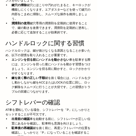
ンスを行いましょう。
鍵穴の掃除
鍵穴にほこりや汚れがたまると、キーロックが
機能しにくくなります。エアダスターなどを使って鍵穴の
内部をこまめに掃除し、スムーズな操作を維持しましょ
う。
潤滑剤の使用
鍵穴専用の潤滑剤を定期的に使用すること
で、鍵の動きを改善できます。潤滑剤を定期的に塗布し、
必要に応じて追加することが効果的です。
ハンドルロックに関する習慣
ハンドルロックは、鍵が抜けなくなる原因となることが多いた
め、以下の習慣を取り入れることが重要です。
エンジンを切る前にハンドルを動かさない
車を駐車する際
には、エンジンを切った後にハンドルを動かす習慣をつけ
ましょう。エンジンを切る前に動かすと、ロックがかかり
やすくなります。
鍵を抜く際の正しい手順
鍵を抜く場合には、ハンドルを少
し動かしながら鍵をACCまたはLOCKの位置に回し、ロッ
ク解除をスムーズに行うことが大切です。この習慣がトラ
ブルの回避につながります。
シフトレバーの確認
AT車を運転している場合、シフトレバーを「P」にしっかりと
セットすることが不可欠です。
出発前の確認
車を始動する前に、シフトレバーが正しい位
置にあるかを確認し、駐車時も意識を向けましょう。
駐車後の再確認
鍵を抜く前に、再度シフトレバーの位置を
確認し、しっかりと「P」になっていることを確認するこ