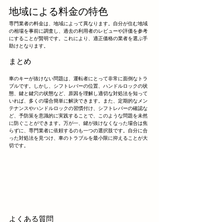
地域による料金の特色
専門業者の料金は、地域によって異なります。自分が住む地域
の相場を事前に調査し、過去の利用者のレビューや評価を参考
にすることが賢明です。これにより、適正価格の業者を選ぶ手
助けとなります。
まとめ
車のキーが抜けない問題は、運転者にとって非常に面倒なトラ
ブルです。しかし、シフトレバーの位置、ハンドルロックの状
態、鍵と鍵穴の状態など、原因を理解し適切な対処法を知って
いれば、多くの場合簡単に解決できます。また、定期的なメン
テナンスやハンドルロックの習慣付け、シフトレバーの確認な
ど、予防策を意識的に実践することで、このような問題を未然
に防ぐことができます。万が一、鍵が抜けなくなった場合は焦
らずに、専門業者に依頼するのも一つの選択肢です。自分に合
った対処法を見つけ、車のトラブルを最小限に抑えることが大
切です。
よくある質問