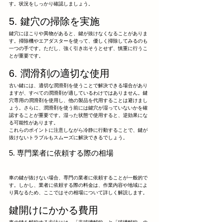
す。状況をしっかり確認しましょう。
5. 鍵穴の掃除を実施
鍵穴にほこりや異物があると、鍵が抜けなくなることがありま
す。掃除機やエアダスターを使って、優しく掃除してみるのも
一つの手です。ただし、強く引き出そうとせず、慎重に行うこ
とが重要です。
6. 潤滑剤の適切な使用
古い鍵には、適切な潤滑剤を使うことで解決できる場合があり
ますが、すべての潤滑剤が適しているわけではありません。鍵
穴専用の潤滑剤を使用し、他の製品を代用することは避けまし
ょう。さらに、潤滑剤を使う前には鍵穴が湿っていないかを確
認することが重要です。湿った状態で使用すると、逆効果にな
る可能性があります。
これらのポイントに注意しながら冷静に行動することで、鍵が
抜けないトラブルもスムーズに解決できるでしょう。
5. 専門業者に依頼する際の相場
車の鍵が抜けない場合、専門の業者に依頼することが一般的で
す。しかし、業者に依頼する際の料金は、作業内容や地域によ
り異なるため、ここではその相場について詳しく解説します。
鍵開けにかかる費用