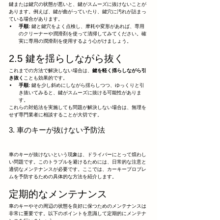
鍵または鍵穴の状態が悪いと、鍵がスムーズに抜けないことが
あります。例えば、鍵が曲がっていたり、鍵穴に汚れが詰まっ
ている場合があります。
手順:
 鍵と鍵穴をよく点検し、摩耗や変形があれば、専用
のクリーナーや潤滑剤を使って清掃してみてください。確
実に専用の潤滑剤を使用するよう心がけましょう。
2.5 鍵を揺らしながら抜く
これまでの方法で解決しない場合は、
鍵を軽く揺らしながら引
き抜く
ことも効果的です。
手順:
 鍵を少し斜めにしながら揺らしつつ、ゆっくりと引
き抜いてみると、鍵がスムーズに抜ける可能性がありま
す。
これらの対処法を実施しても問題が解決しない場合は、無理を
せず専門業者に相談することが大切です。
3. 車のキーが抜けない予防法
車のキーが抜けないという現象は、ドライバーにとって煩わし
い問題です。このトラブルを避けるためには、日常的な注意と
適切なメンテナンスが必要です。ここでは、カーキープロブレ
ムを予防するための具体的な方法を紹介します。
定期的なメンテナンス
車のキーやその周辺の状態を良好に保つためのメンテナンスは
非常に重要です。以下のポイントを意識して定期的にメンテナ