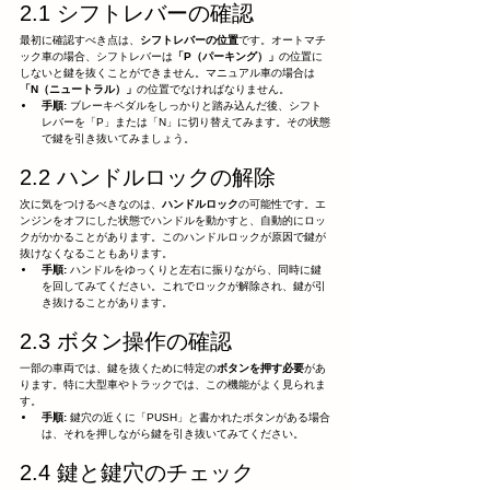
2.1 シフトレバーの確認
最初に確認すべき点は、
シフトレバーの位置
です。オートマチ
ック車の場合、シフトレバーは
「P（パーキング）」
の位置に
しないと鍵を抜くことができません。マニュアル車の場合は
「N（ニュートラル）」
の位置でなければなりません。
手順:
 ブレーキペダルをしっかりと踏み込んだ後、シフト
レバーを「P」または「N」に切り替えてみます。その状態
で鍵を引き抜いてみましょう。
2.2 ハンドルロックの解除
次に気をつけるべきなのは、
ハンドルロック
の可能性です。エ
ンジンをオフにした状態でハンドルを動かすと、自動的にロッ
クがかかることがあります。このハンドルロックが原因で鍵が
抜けなくなることもあります。
手順:
 ハンドルをゆっくりと左右に振りながら、同時に鍵
を回してみてください。これでロックが解除され、鍵が引
き抜けることがあります。
2.3 ボタン操作の確認
一部の車両では、鍵を抜くために特定の
ボタンを押す必要
があ
ります。特に大型車やトラックでは、この機能がよく見られま
す。
手順:
 鍵穴の近くに「PUSH」と書かれたボタンがある場合
は、それを押しながら鍵を引き抜いてみてください。
2.4 鍵と鍵穴のチェック