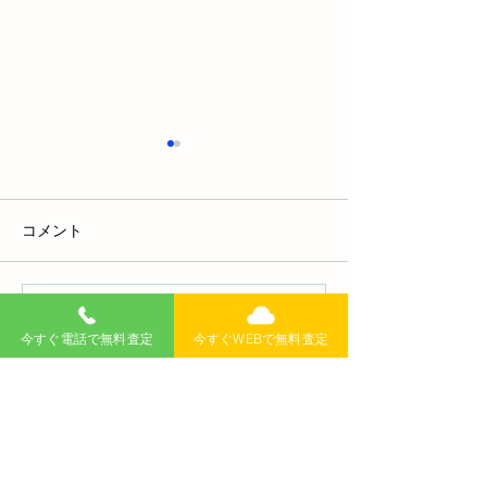
コメント
コメントを追加…
外車のコンパクトカー特
車の維持費ラン
今すぐ電話で無料査定
今すぐWEBで無料査定
集！小さくても魅力満載
ップ6！お得な
の人気モデルを徹底解説
約術を徹底解説
無料査定
記事
>