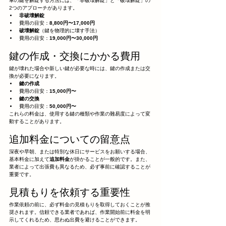
車の鍵を解錠する方法には、「非破壊解錠」と「破壊解錠」の
2つのアプローチがあります。
非破壊解錠
費用の目安：
8,800円〜17,000円
破壊解錠
（鍵を物理的に壊す手法）
費用の目安：
19,000円〜30,000円
鍵の作成・交換にかかる費用
鍵が壊れた場合や新しい鍵が必要な時には、鍵の作成または交
換が必要になります。
鍵の作成
費用の目安：
15,000円〜
鍵の交換
費用の目安：
50,000円〜
これらの料金は、使用する鍵の種類や作業の難易度によって変
動することがあります。
追加料金についての留意点
深夜や早朝、または特別な休日にサービスをお願いする場合、
基本料金に加えて
追加料金
が掛かることが一般的です。また、
業者によって出張費も異なるため、必ず事前に確認することが
重要です。
見積もりを依頼する重要性
作業依頼の前に、必ず料金の見積もりを取得しておくことが推
奨されます。信頼できる業者であれば、作業開始前に料金を明
示してくれるため、思わぬ出費を避けることができます。