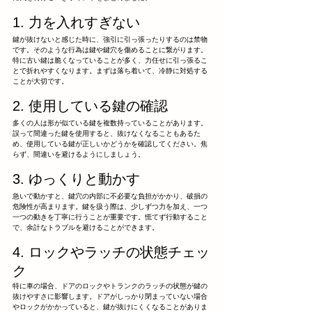
1. 力を入れすぎない
鍵が抜けないと感じた時に、強引に引っ張ったりするのは禁物
です。そのような行為は鍵や鍵穴を傷めることに繋がります。
特に古い鍵は脆くなっていることが多く、力任せに引っ張るこ
とで折れやすくなります。まずは落ち着いて、冷静に対処する
ことが大切です。
2. 使用している鍵の確認
多くの人は形が似ている鍵を複数持っていることがあります。
誤って間違った鍵を使用すると、抜けなくなることもあるた
め、使用している鍵が正しいかどうかを確認してください。焦
らず、間違いを避けるようにしましょう。
3. ゆっくりと動かす
急いで動かすと、鍵穴の内部に不必要な負担がかかり、破損の
危険性が高まります。鍵を扱う際は、少しずつ力を加え、一つ
一つの動きを丁寧に行うことが重要です。慌てず行動すること
で、余計なトラブルを避けることができます。
4. ロックやラッチの状態チェッ
ク
特に車の場合、ドアのロックやトランクのラッチの状態が鍵の
抜けやすさに影響します。ドアがしっかり閉まっていない場合
やロックがかかっていると、鍵が抜けにくくなることがありま