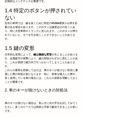
定期的なメンテナンスが重要です。
1.4 特定のボタンが押されてい
ない
近年の車両では、鍵を抜くために特定の
PUSHボタン
を押す必
要がある場合があります。このボタンは鍵差込口の近くにあ
り、特に大型車両やトラックに見られます。このボタンが押さ
れていないと、キーを引き抜くことができないことがありま
す。
1.5 鍵の変形
日常的な使用によって、
鍵は微細な変形
が生じることがありま
す。金属疲労や衝撃により、鍵の形状がわずかに歪むことがあ
り、これが原因で鍵穴内で引っかかってしまうことがありま
す。
これらの要因を把握しておけば、車のキーが抜けない状況に遭
遇した際の対処が楽になります。特に、新車を購入した際や、
長く使用している車の場合には、これらの原因を理解しておく
ことが重要です。
2. 車のキーが抜けないときの対処法
車のキーが抜けない場合は、焦らずに次の手法を試してみてく
ださい。多くのケースでは簡単な手順で解決できることが多い
です。