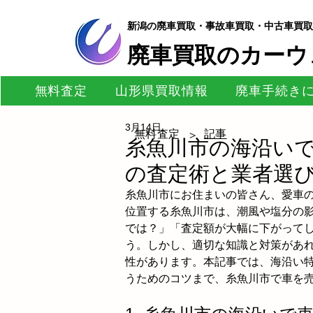
新潟の廃車買取・事故車買取・中古車買取
​廃車買取のカーウ
無料査定
山形県買取情報
廃車手続き
3月14日
無料査定
記事
>
糸魚川市の海沿い
の査定術と業者選
糸魚川市にお住まいの皆さん、愛車
位置する糸魚川市は、潮風や塩分の
では？」「査定額が大幅に下がって
う。しかし、適切な知識と対策があ
性があります。本記事では、海沿い
うためのコツまで、糸魚川市で車を