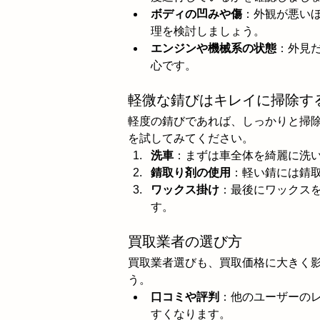
ボディの凹みや傷
：外観が悪い
理を検討しましょう。
エンジンや機械系の状態
：外見
心です。
軽微な錆びはキレイに掃除す
軽度の錆びであれば、しっかりと掃
を試してみてください。
洗車
：まずは車全体を綺麗に洗
錆取り剤の使用
：軽い錆には錆
ワックス掛け
：最後にワックス
す。
買取業者の選び方
買取業者選びも、買取価格に大きく
う。
口コミや評判
：他のユーザーの
すくなります。