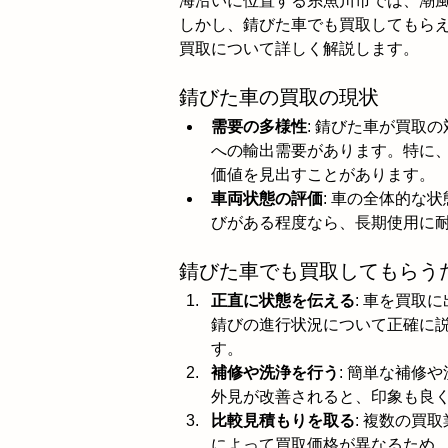
海沿いに位置する糸魚川市では、潮
しかし、錆びた車でも買取してもら
買取について詳しく解説します。
錆びた車の買取の現状
需要の多様性
: 錆びた車が買取
への輸出需要があります。特に
価値を見出すことがあります。
車両状態の評価
: 車の全体的な
びがある程度なら、長期使用に
錆びた車でも買取してもらう
正直に状態を伝える
: 車を買取
錆びの進行状況について正確に
す。
補修や洗浄を行う
: 簡単な補修
外見が改善されると、印象も良
比較見積もりを取る
: 複数の買
によって買取価格が異なるため