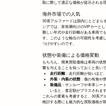
取に際して適正な価格が提示される
海外市場での人気
30系アルファードは国内にとどまら
シアでは、富裕層向けのVIPカーと
難しい年式や走行距離がある車両で
す。このような輸出の可能性を考慮
つけやすいのです。
状態や装備による価格変動
もちろん、廃車買取価格は車両の状
響を与えることを知っておくと良い
走行距離
：走行距離が短いほど
外装・内装の状態
：傷の有無や
装備品
：サンルーフや本革シー
いると、査定額がプラスされま
これらの要素を考慮すると、30系ア
検討する際にも魅力的な買取価格が