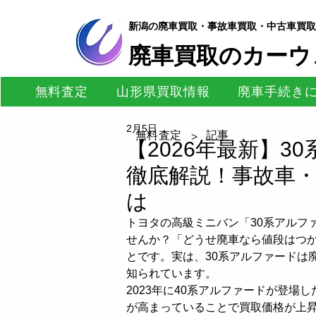
新潟の廃車買取・事故車買取・中古車買取
​廃車買取のカーウ
無料査定
山形県買取情報
廃車手続き
2月5日
無料査定
記事
>
【2026年最新】
徹底解説！事故車
は
トヨタの高級ミニバン「30系アルフ
せんか？「どうせ廃車なら値段はつ
とです。実は、30系アルファードは
知られています。
2023年に40系アルファードが登場
が高まっていることで買取価格が上