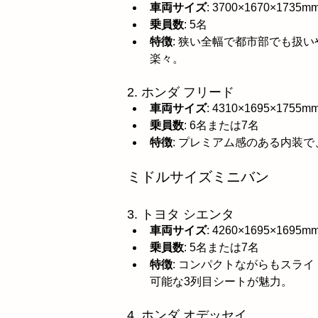
車両サイズ
: 3700×1670×1735m
乗員数
: 5名
特徴
: 狭い全幅で都市部でも扱
楽々。
2. ホンダ フリード
車両サイズ
: 4310×1695×1755m
乗員数
: 6名または7名
特徴
: プレミアム感のある内装
ミドルサイズミニバン
3. トヨタ シエンタ
車両サイズ
: 4260×1695×1695m
乗員数
: 5名または7名
特徴
: コンパクトながらもスラ
可能な3列目シートが魅力。
4. ホンダ オデッセイ