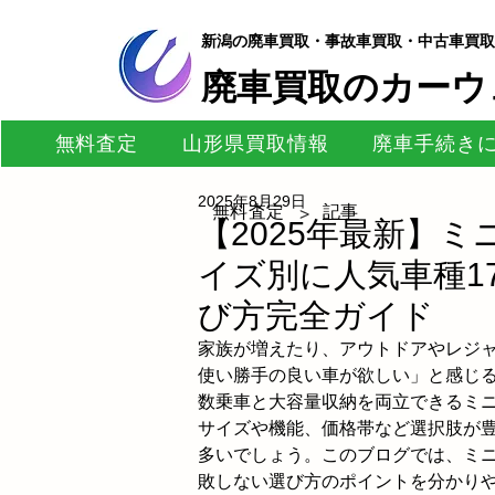
新潟の廃車買取・事故車買取・中古車買取
​廃車買取のカーウ
無料査定
山形県買取情報
廃車手続き
2025年8月29日
無料査定
記事
>
【2025年最新】
イズ別に人気車種17
び方完全ガイド
家族が増えたり、アウトドアやレジ
使い勝手の良い車が欲しい」と感じ
数乗車と大容量収納を両立できるミ
サイズや機能、価格帯など選択肢が
多いでしょう。このブログでは、ミニ
敗しない選び方のポイントを分かり