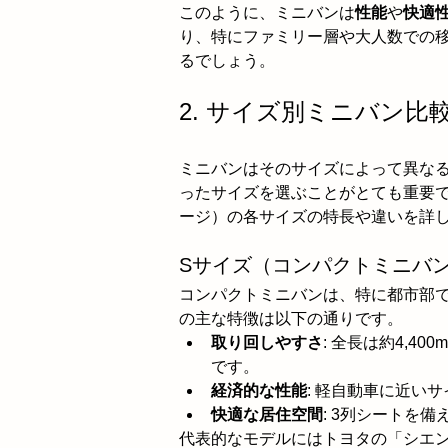
このように、ミニバンは
性能
や
快適
り、特にファミリー層や大人数での
るでしょう。
2. サイズ別ミニバン比
ミニバンはそのサイズによって異な
ったサイズを選ぶことがとても重要で
ージ）の各サイズの特長や違いを詳
Sサイズ（コンパクトミニバ
コンパクトミニバンは、特に都市部
の主な特徴は以下の通りです。
取り回しやすさ
: 全長は約4,
です。
経済的な性能
: 軽自動車に近い
快適な居住空間
: 3列シートを
代表的なモデルにはトヨタの「シエ