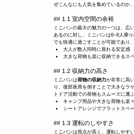
ぜこんなにも人気を集めているのか
## 1.1 室内空間の余裕
ミニバンの最大の魅力の一つは、広い
あるのに対し、ミニバンは6~8人乗
でも快適に過ごすことが可能であり
大人が数人同時に座れる安定感
大きな荷物も楽に収納できるス
## 1.2 収納力の高さ
ミニバンは
荷物の収納力
が非常に高
り、後部座席を倒すことで大きなラ
トドア活動での荷物もスムーズに運
キャンプ用品や大きな荷物も楽
シートアレンジでフラットスペ
## 1.3 運転のしやすさ
ミニバンは視点が高く、運転しやす