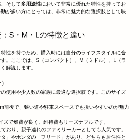
性
、そして
多用途性
において非常に優れた特性を持ってお
移動が多い方にとっては、非常に魅力的な選択肢として映
較：S・M・Lの特徴と違い
る特性を持つため、購入時には自分のライフスタイルに合
す。ここでは、S（コンパクト）、M（ミドル）、L（ラ
しく解説します。
ン）
での使用や少人数の家族に最適な選択肢です。このサイズ
400mm前後で、狭い道や駐車スペースでも扱いやすいのが魅力
サイズで燃費が良く、維持費もリーズナブルです。
備えており、親子連れのファミリーカーとしても人気です。
ンタ」やホンダの「フリード」があり、どちらも居住性と