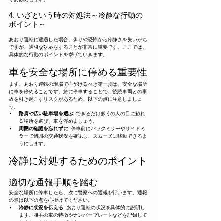
4. いざという時の対処法～冷静な行動の
ポイント～
あおり運転に遭遇した場合、焦りや恐怖から冷静さを失いがち
ですが、適切な対応をすることが非常に重要です。ここでは、
具体的な行動のポイントを挙げていきます。
車を安全な場所に停める重要性
まず、あおり運転の現場で心がけるべき第一歩は、安全な場所
に車を停めることです。急に停車することで、後続車両との事
故を引き起こすリスクがあるため、以下の点に注意しましょ
う。
路肩や広い駐車場を選ぶ
: できるだけ多くの人の目に触れ
る場所を選び、車を停めましょう。
周囲の確認を忘れずに
: 停車前にバックミラーやサイドミ
ラーで周囲の交通状況を確認し、スムーズに移動できるよ
うにします。
冷静に対処するためのポイント
適切な通報手順を踏む
安全な場所に停車したら、次に警察への通報を行います。通報
の際は以下の点を心掛けてください。
冷静に状況を伝える
: あおり運転の状況を具体的に説明し
ます。相手の車の特徴やナンバープレートなどを記録して