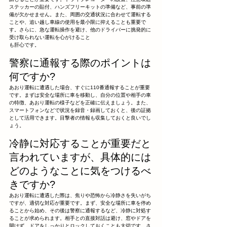
ステッカーの貼付、ハンズフリーキットの準備など、事前の準
備が欠かせません。また、周囲の交通状況に合わせて運転する
ことや、追い越し車線の使用を最小限に抑えることも重要で
す。さらに、急な運転操作を避け、他のドライバーに挑発的に
受け取られない運転を心がけること
も肝心です。
警察に通報する際のポイントは
何ですか?
あおり運転に遭遇した場合、すぐに110番通報することが重要
です。まずは安全な場所に車を移動し、自分の位置や相手の車
の特徴、あおり運転の様子などを正確に伝えましょう。また、
スマートフォンなどで状況を録音・録画しておくと、後の証拠
として活用できます。目撃者の情報も収集しておくと良いでし
ょう。
冷静に対応することが重要だと
言われていますが、具体的には
どのようなことに気をつけるべ
きですか?
あおり運転に遭遇した際は、焦りや恐怖から冷静さを失いがち
ですが、適切な対応が重要です。まず、安全な場所に車を停め
ることから始め、その後は警察に通報するなど、冷静に対処す
ることが求められます。相手との直接対話は避け、窓やドアを
開けず、ドアをしっかりとロックしておくことも大切です。さ