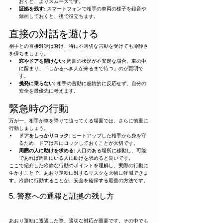
おくと、よりスムーズです。
証拠を残す
: スマートフォンで相手の車両の様子を録音や
録画しておくと、後で役立ちます。
直接の対話を避ける
相手との直接対話は避け、特に不適切な言動を受けても冷静さ
を保ちましょう。
窓やドアを開けない
: 周囲の状況が不安定な場合、車の中
に留まり、「しかるべき人が来るまで待つ」のが賢明で
す。
挑発に乗らない
: 相手の言動に感情的に反応せず、自分の
安全を最優先に考えます。
緊急時の行動
万が一、相手が車を降りて迫ってくる場面では、さらに慎重に
行動しましょう。
ドアをしっかりロック
: ヒートアップした相手から身を守
るため、ドアは常にロックしておくことが大切です。
周囲の人に助けを求める
: 人目のある場所に移動し、可能
であれば周囲にいる人に助けを求めると良いです。
ここで紹介した冷静な行動のポイントを理解し、実際の行動に
生かすことで、あおり運転に対するリスクを大幅に軽減できま
す。冷静に行動することが、安全を確保する最善の方法です。
5. 警察への通報と証拠の残し方
あおり運転に遭遇した際、適切な対応が重要です。その中でも