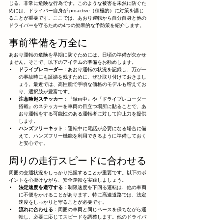
じる、非常に危険な行為です。このような被害を未然に防ぐた
めには、ドライバー自身が proactive（積極的）に対策を講じ
ることが重要です。ここでは、あおり運転から自分自身と他の
ドライバーを守るための4つの効果的な予防策を紹介します。
事前準備を万全に
あおり運転の危険を早期に防ぐためには、日頃の準備が欠かせ
ません。そこで、以下のアイテムの準備をお勧めします。
ドライブレコーダー
：あおり運転の状況を記録し、万が一
の事故時にも証拠を残すために、ぜひ取り付けておきまし
ょう。最近では、高性能で手頃な価格のモデルも増えてお
り、選択肢が豊富です。
注意喚起ステッカー
：『録画中』や『ドライブレコーダー
搭載』のステッカーを車両の目立つ場所に貼ることで、あ
おり運転をする可能性のある運転者に対して抑止力を提供
します。
ハンズフリーキット
：運転中に電話が必要になる場合に備
えて、ハンズフリー機能を利用できるように準備しておく
と安心です。
周りの走行スピードに合わせる
周囲の交通状況をしっかり把握することが重要です。以下のポ
イントを心掛けながら、安全運転を実践しましょう。
法定速度を遵守する
：制限速度を下回る運転は、他の車両
に不便をかけることがあります。特に高速道路では、法定
速度をしっかりと守ることが必要です。
流れに合わせる
：周囲の車両と同じペースを保ちながら運
転し、必要に応じてスピードを調整します。他のドライバ