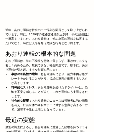
近年、あおり運転は社会の中で深刻な問題として取り上げられ
ています。特に、2020年の道路交通法改正以降、その注目度は
一層高まりました。あおり運転は、他の車両の運転を妨害する
だけでなく、時には人命を奪う危険な行為となり得ます。
あおり運転の根本的な問題
あおり運転は、単に不愉快な行為に留まらず、事故のリスクを
著しく高めるため、無視できない社会問題です。以下に、あお
り運転が引き起こす主な影響を示します。
事故の可能性の増加
：あおり運転により、前方車両が急ブ
レーキをかけることがあり、後続の車両が衝突するリスク
が高まります。
精神的なストレス
：あおり運転を受けたドライバーは、恐
怖や不安を感じることが多く、これが運転にも支障をきた
します。
社会的な影響
：あおり運転のニュースは視聴者に強い衝撃
を与え、社会全体の運転マナーに対する意識が高まる一方
で、加害者を生む土壌にもなっています。
最近の実態
最近の調査によると、あおり運転に遭遇した経験を持つドライ
バーは増加しています。チューリッヒ保険会社のデータでは、