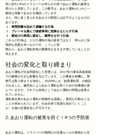
実に約51.3%のドライバーが何らかの形であおり運転の被害を
受けたと回答しています。この数字は、あおり運転がいかに一
般的な現象であるかを物語っています。
また、特に多く見られるあおりの類型には以下のようなものが
あります。
車間距離を詰めて威嚇する行為
ブレーキを踏んで後続車両に危険をもたらす行為
横並びの車両に接近し、幅寄せを行う行為
これらの行為は、ただの運転行為の延長ではなく、明らかに加
害的な意図を持つものです。こうした実
態から、あおり運転対策の重要性がますます増していることが
伺えます。
社会の変化と取り締まり
あおり運転が社会問題化した背景には、2017年の東名高速道路
での惨事が大きな影響を与えています。この事故を契機に、警
察庁は取り締まりを強化し、2020年には「妨害運転罪」が創設
されました。厳罰化によりあおり運転を防ぐための法整備が進
んでいますが、それでも依然としてあおり運転の実態は改善さ
れていません。
運転者自身があおり運転の危険性を認識し、適切な行動をとる
ことが求められています。社会全体で意識を高めていくこと
が、今後の交通安全に不可欠です。
2. あおり運転の被害を防ぐ！4つの予防策
あおり運転は、ドライバーの無関心や交通ルールの無視から生