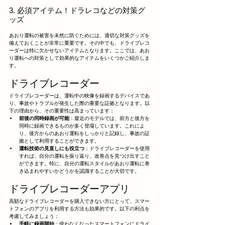
3. 必須アイテム！ドラレコなどの対策グ
ッズ
あおり運転の被害を未然に防ぐためには、適切な対策グッズを
備えておくことが非常に重要です。その中でも、ドライブレコ
ーダーは特に欠かせないアイテムとなります。ここでは、あお
り運転への対策として効果的なアイテムをいくつかご紹介しま
す。
ドライブレコーダー
ドライブレコーダーは、運転中の映像を録画するデバイスであ
り、事故やトラブルが発生した際の重要な証拠となります。以
下の理由から、その重要性は高まっています：
前後の同時録画が可能
：最近のモデルでは、前方と後方を
同時に録画できるものが多く登場しています。これによ
り、後方からのあおり運転をしっかりと記録し、事故の証
拠として利用することができます。
運転技術の見直しにも役立つ
：ドライブレコーダーを使用
すれば、自分の運転を振り返り、改善点を見つけ出すこと
ができます。特に、自分の運転スタイルがあおり運転に巻
き込まれやすいかどうかを認識することが大切です。
ドライブレコーダーアプリ
高額なドライブレコーダーを購入できない方にとって、スマー
トフォンのアプリを利用する方法も効果的です。以下の利点を
考慮してみましょう：
手軽に録画開始
：使わなくなったスマートフォンにドライ