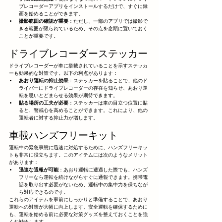
ブレコーダーアプリをインストールするだけで、すぐに録
画を始めることができます。
撮影範囲の確認が重要
：ただし、一部のアプリでは撮影で
きる範囲が限られているため、その点を念頭に置いておく
ことが重要です。
ドライブレコーダーステッカー
ドライブレコーダーが車に搭載されていることを示すステッカ
ーも効果的な対策です。以下の利点があります：
あおり運転の抑止効果
：ステッカーを貼ることで、他のド
ライバーにドライブレコーダーの存在を知らせ、あおり運
転を思いとどまらせる効果が期待できます。
貼る場所の工夫が必要
：ステッカーは車の目立つ位置に貼
ると、警戒心を高めることができます。これにより、他の
運転者に対する抑止力が増します。
車載ハンズフリーキット
運転中の緊急事態に迅速に対処するために、ハンズフリーキッ
トも非常に役立ちます。このアイテムには次のようなメリット
があります：
迅速な通報が可能
：あおり運転に遭遇した際でも、ハンズ
フリーなら運転を続けながらすぐに通報できます。携帯電
話を取り出す必要がないため、運転中の集中力を保ちなが
ら対応できるのです。
これらのアイテムを事前にしっかりと準備することで、あおり
運転への対策が大幅に向上します。安全運転を確保するために
も、運転を始める前に必要な対策グッズを整えておくことを強
くお勧めします。