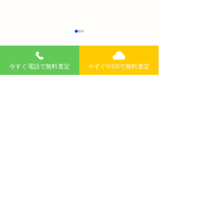
今すぐ電話で無料査定
今すぐWEBで無料査定
コメント
コメントを追加…
【新潟県内初】カーセブ
【完全版】202
ン新潟中央店がオープ
車買取業者一覧
ン！高額買取と安心サー
ない選び方と高
ビスの全貌を徹底解説
秘訣
無料査定
記事
>