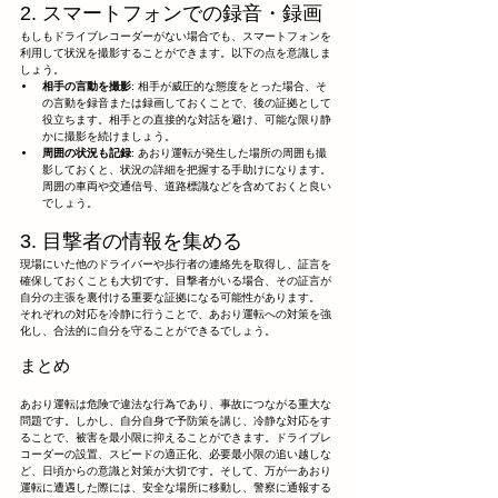
2. スマートフォンでの録音・録画
もしもドライブレコーダーがない場合でも、スマートフォンを
利用して状況を撮影することができます。以下の点を意識しま
しょう。
相手の言動を撮影
: 相手が威圧的な態度をとった場合、そ
の言動を録音または録画しておくことで、後の証拠として
役立ちます。相手との直接的な対話を避け、可能な限り静
かに撮影を続けましょう。
周囲の状況も記録
: あおり運転が発生した場所の周囲も撮
影しておくと、状況の詳細を把握する手助けになります。
周囲の車両や交通信号、道路標識などを含めておくと良い
でしょう。
3. 目撃者の情報を集める
現場にいた他のドライバーや歩行者の連絡先を取得し、証言を
確保しておくことも大切です。目撃者がいる場合、その証言が
自分の主張を裏付ける重要な証拠になる可能性があります。
それぞれの対応を冷静に行うことで、あおり運転への対策を強
化し、合法的に自分を守ることができるでしょう。
まとめ
あおり運転は危険で違法な行為であり、事故につながる重大な
問題です。しかし、自分自身で予防策を講じ、冷静な対応をす
ることで、被害を最小限に抑えることができます。ドライブレ
コーダーの設置、スピードの適正化、必要最小限の追い越しな
ど、日頃からの意識と対策が大切です。そして、万が一あおり
運転に遭遇した際には、安全な場所に移動し、警察に通報する