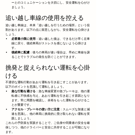
ーとのコミュニケーションを大切にし、安全運転を心がけ
ましょう。
追い越し車線の使用を控える
追い越し車線は、本来「追い越しを行うための場所」という役
割があります。以下の点に留意しながら、安全運転を心掛けま
しょう。
必要最小限に使用
：追い越した後は、できるだけ早く左車
線に戻り、後続車両がストレスを感じないよう心掛けま
す。
後続車に配慮
：後ろの車両が速い場合は、早めに車線を譲
ることでトラブルの発生を防ぐことができます。
挑発と捉えられない運転を心掛
ける
不適切な運転行動があおり運転を引き起こすことがあります。
以下のポイントを意識して運転しましょう。
急な行動を避ける
：急な車線変更や急ブレーキは、他の運
転者に不快感を与え、あおり運転を引き起こす原因となり
ます。常に周囲を確認し、余裕をもった運転を心がけるこ
とが重要です。
アクセル・ブレーキの使い方に注意
：スムーズな加速と減
速を意識し、他の車両に挑発的に受け取られない運転を実
践しましょう。
これらの予防策を実践することで、ご自身や同乗者の安全を確
保しつつ、他のドライバーと安全に共存することが可能になり
ます。