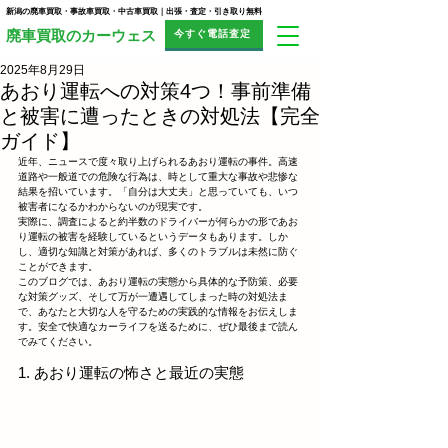
新潟の廃車買取・事故車買取・中古車買取｜出張・査定・引き取り無料
今すぐ電話査定
​廃車買取のカーウェス
2025年8月29日
あおり運転への対策4つ！事前準備
と被害に遭ったときの対処法【完全
ガイド】
近年、ニュースで度々取り上げられるあおり運転の事件。高速
道路や一般道での危険な行為は、時として重大な事故や悲惨な
結果を招いています。「自分は大丈夫」と思っていても、いつ
被害者になるかわからないのが現実です。
実際に、調査によると約半数のドライバーが何らかの形であお
り運転の被害を経験しているというデータもあります。しか
し、適切な知識と対策があれば、多くのトラブルは未然に防ぐ
ことができます。
このブログでは、あおり運転の実態から具体的な予防策、必要
な対策グッズ、そして万が一遭遇してしまった時の対処法ま
で、あなたと大切な人を守るための実践的な情報をお伝えしま
す。安全で快適なカーライフを送るために、ぜひ最後まで読ん
でみてください。
1. あおり運転の怖さと最近の実態