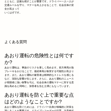
とともに、証拠を残すことが重要です。ドライバー一人一人が
交通ルールを守り、マナーを向上させることで、社会全体の安
全が高まって
いくはずです。
よくある質問
あおり運転の危険性とは何です
か?
あおり運転は、事故のリスクを著しく高めます。前方車両が急
ブレーキをかけることで、後続車両が衝突する可能性が高まり
ます。また、あおり運転の被害者は精神的なストレスを感じる
など、深刻な影響が生じます。さらに、あおり運転のニュース
が視聴者に強い衝撃を与え、社会全体の運転マナーに対する意
識を高めると同時に、加害者を生む土壌にもなっています。
あおり運転を防ぐ上で重要な点
はどのようなことですか?
あおり運転を防ぐためには、ドライバー自身が積極的に対策を
講じることが重要です。ドライブレコーダーの設置、注意喚起