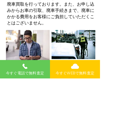
廃車買取を行っております。また、お申し込
みからお車の引取、廃車手続きまで、廃車に
かかる費用をお客様にご負担していただくこ
とはございません。
お車の引取
​査定・契約
お客様のご指定の
お問い合わせフォ
今すぐ電話で無料査定
今すぐWEBで無料査定
場所までお車の引
ームまたはお電話
取にお伺い。
にて無料査定。
​ステップ１
​ステップ2
​現金手渡し
手続き代行​