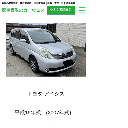
新潟の廃車買取・事故車買取・中古車買取｜出張・査定・引き取り無料
今すぐ電話査定
​廃車買取のカーウェス
車種
トヨタ アイシス
​年式
平成19年式 (2007年式)
走行距離