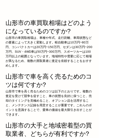
山形市の車買取相場はどのよう
になっているのですか?
山形市の車買取相場は、車種や年式、走行距離、車両状態など
の要素によって大きく変動します。軽自動車は10万円~80万
円、コンパクトカーは20万円~150万円、セダンは30万円~200
万円、SUV・4WD車は50万円~300万円、スポーツカーは100
万円以上の範囲となっています。地域特性や需要に応じて相場
が異なるため、複数の買取業者に査定を依頼することをおすす
めします。
山形市で車を高く売るためのコ
ツは何ですか?
山形市で車を高く売るためのコツは以下のとおりです。複数の
査定を受けて競争を促すこと、車の状態を良好に保つこと、売
却のタイミングを見極めること、オプション品を活用するこ
と、メンテナンス記録を用意することが重要です。これらのポ
イントを意識することで、愛車の価値を最大限引き出すことが
できます。
山形市の大手と地域密着型の買
取業者、どちらが有利ですか?