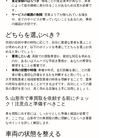
査定金額のばらつき
: 地域ごとの査定基準が異なり、業者
によって提示価格に差が出ることがあるため注意が必要で
す。
サービスの範囲の制限
: 営業エリアが限られている場合
や、全てのサービスが整っていないこともあるため、事前
の確認が大切です。
どちらを選ぶべき？
売却の目的や車の特性に応じて、自分に最適な業者を選ぶこと
が求められます。以下のポイントを考慮してどちらを選ぶか決
めると良いでしょう：
重視したい点
: 高額での買取希望か、親切な対応を求める
のか、あるいはスムーズな手続き重視か、あなたの希望を
整理することが重要です。
車両の状態や特徴
: 車種や年式、走行距離を基に、どの業
者が最も適切な評価をするかを判断すると良いでしょう。
大手買取業者と地域密着型業者の特長を理解することで、愛車
の売却を成功させることができるはずです。自分にとっての最
良の選択を見つけ、高く売れる店舗を上手に活用しましょう。
5. 山形市で車買取を依頼する前にチェッ
ク！注意点と準備すべきこと
車を買取に出す前には、しっかりとした準備と確認が必要で
す。ここでは、山形市での車買取の際に理解しておくべき重要
なポイントを詳しく解説します。
車両の状態を整える