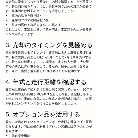
査定前に愛車をしっかり整備し、内部を清掃することが重要で
す。特に内外装をきれいにし、異臭を防ぐための対策が必要で
す。具体的には以下のポイントを注意しましょう：
車内の私物を取り除く
座席やフロアの掃除と消臭
外装の汚れや水垢をきれいに落とす
これにより、査定士に良い印象を与え、査定額を向上させるチ
ャンスが広がります。
3. 売却のタイミングを見極める
車を売る最適なタイミングは、査定額に大きな影響を及ぼしま
す。特に需要が高まる1月から3月、そして9月は車を売却する
のに最も良い時期です。この期間は、多くの人が新生活や新モ
デルの導入に伴い車を探しているため、競争が活発になりま
す。逆に、需要が落ち着く12月は避けた方が賢明です。
4. 年式と走行距離を確認する
査定額は車両の年式と走行距離に深く関連しています。10年以
上の車両や走行距離が10万キロを超える場合、査定額が低下し
やすいので、事前に自分の車の年式と走行距離を確認し、必要
があればメンテナンスを行うことを検討しましょう。
5. オプション品を活用する
愛車に装備されているオプションは、査定額を引き上げる要因
となります。特に価値があるオプション装備には以下のものが
あります：
先進安全機能