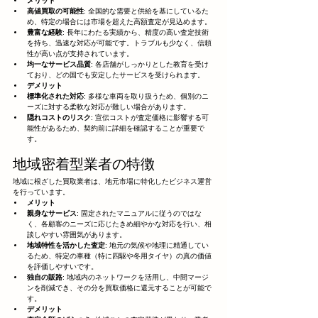
メリット
高値買取の可能性
: 全国的な需要と供給を基にしているた
め、特定の場合には市場を超えた高額査定が見込めます。
豊富な経験
: 長年にわたる実績から、精度の高い査定技術
を持ち、迅速な対応が可能です。トラブルも少なく、信頼
性が高い点が支持されています。
均一なサービス品質
: 各店舗がしっかりとした教育を受け
ており、どの国でも安定したサービスを受けられます。
デメリット
標準化された対応
: 多様な車両を取り扱うため、個別のニ
ーズに対する柔軟な対応が難しい場合があります。
隠れコストのリスク
: 宣伝コストが査定価格に影響する可
能性があるため、契約前に詳細を確認することが重要で
す。
地域密着型業者の特徴
地域に根ざした買取業者は、地元市場に特化したビジネス運営
を行っています。
メリット
親身なサービス
: 固定されたマニュアルに従うのではな
く、各顧客のニーズに応じたきめ細やかな対応を行い、相
談しやすい雰囲気があります。
地域特性を活かした査定
: 地元の気候や地理に精通してい
るため、特定の車種（特に四駆や冬用タイヤ）の真の価値
を評価しやすいです。
独自の販路
: 地域内のネットワークを活用し、中間マージ
ンを削減でき、その分を買取価格に還元することが可能で
す。
デメリット