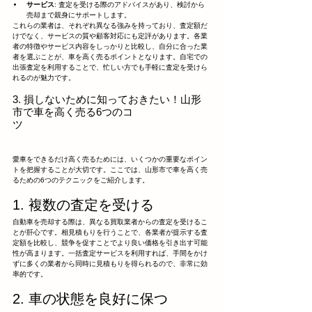
サービス
: 査定を受ける際のアドバイスがあり、検討から
売却まで親身にサポートします。
これらの業者は、それぞれ異なる強みを持っており、査定額だ
けでなく、サービスの質や顧客対応にも定評があります。各業
者の特徴やサービス内容をしっかりと比較し、自分に合った業
者を選ぶことが、車を高く売るポイントとなります。自宅での
出張査定を利用することで、忙しい方でも手軽に査定を受けら
れるのが魅力です。
3. 損しないために知っておきたい！山形
市で車を高く売る6つのコ
ツ
愛車をできるだけ高く売るためには、いくつかの重要なポイン
トを把握することが大切です。ここでは、山形市で車を高く売
るための6つのテクニックをご紹介します。
1. 複数の査定を受ける
自動車を売却する際は、異なる買取業者からの査定を受けるこ
とが肝心です。相見積もりを行うことで、各業者が提示する査
定額を比較し、競争を促すことでより良い価格を引き出す可能
性が高まります。一括査定サービスを利用すれば、手間をかけ
ずに多くの業者から同時に見積もりを得られるので、非常に効
率的です。
2. 車の状態を良好に保つ