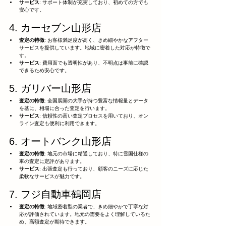
サービス
: サポート体制が充実しており、初めての方でも
安心です。
4. カーセブン山形店
査定の特徴
: お客様満足度が高く、きめ細やかなアフター
サービスを提供しています。地域に密着した対応が特徴で
す。
サービス
: 費用面でも透明性があり、不明点は事前に確認
できるため安心です。
5. ガリバー山形店
査定の特徴
: 全国展開の大手が持つ豊富な情報量とデータ
を基に、相場に合った査定を行います。
サービス
: 信頼性の高い査定プロセスを用いており、オン
ライン査定も便利に利用できます。
6. オートバンク山形店
査定の特徴
: 地元の市場に精通しており、特に雪国仕様の
車の査定に定評があります。
サービス
: 出張査定も行っており、顧客のニーズに応じた
柔軟なサービスが魅力です。
7. フジ自動車鶴岡店
査定の特徴
: 地域密着型の業者で、きめ細やかで丁寧な対
応が評価されています。地元の需要をよく理解しているた
め、高額査定が期待できます。