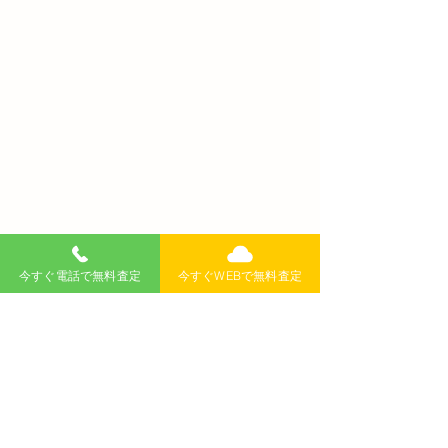
今すぐ電話で無料査定
今すぐWEBで無料査定
コメント
コメントを追加…
【山形の車買取でよくあ
山形で法人・事
るトラブルと対処法｜ク
売る方法｜複数