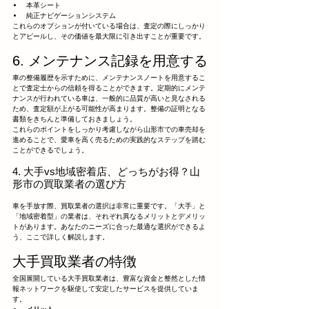
本革シート
純正ナビゲーションシステム
これらのオプションが付いている場合は、査定の際にしっかり
とアピールし、その価値を最大限に引き出すことが重要です。
6. メンテナンス記録を用意する
車の整備履歴を示すために、メンテナンスノートを用意するこ
とで査定士からの信頼を得ることができます。定期的にメンテ
ナンスが行われている車は、一般的に品質が高いと見なされる
ため、査定額が上がる可能性が高まります。整備の証明となる
書類をきちんと準備しておきましょう。
これらのポイントをしっかり考慮しながら山形市での車売却を
進めることで、愛車を高く売るための実践的なステップを踏む
ことができるでしょう。
4. 大手vs地域密着店、どっちがお得？山
形市の買取業者の選び方
車を手放す際、買取業者の選択は非常に重要です。「大手」と
「地域密着型」の業者は、それぞれ異なるメリットとデメリッ
トがあります。あなたのニーズに合った最適な選択ができるよ
う、ここで詳しく解説します。
大手買取業者の特徴
全国展開している大手買取業者は、豊富な資金と整然とした情
報ネットワークを駆使して安定したサービスを提供していま
す。