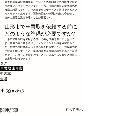
大手買取業者は全国展開しているため高額査定の可能性や信頼
性が高いメリットがあります。一方、地域密着型の業者は地元
市場に精通しており、きめ細やかなサービスを提供できるとい
うメリットがあります。買取の目的や車両の特徴に合わせて、
自分に最適な業者を選ぶことが重要です。
山形市で車買取を依頼する前に
どのような準備が必要ですか?
山形市で車買取を依頼する前に必要な準備は以下のとおりで
す。車両の内外装を清掃し、メンテナンス記録を確認するこ
と、複数の買取業者から見積もりを取得すること、買取契約の
手続きを確認すること、業者の評判を事前に調査することが重
要です。これらの準備を行うことで、スムーズな取引と適正な
査定額が期待できます。
タグ：
車買取
山形市
中古車
生活
すべて表示
関連記事