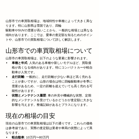
山形市での車買取相場は、地域特性や車種によって大きく異な
ります。特に山形県は雪国であり、四輪
駆動車やSUVの需要が高いことから、一般的な相場とは異なる
傾向があります。ここでは、愛車の査定額を知るためのポイン
トや、山形市での買取相場について詳しく解説します。
山形市での車買取相場について
山形市の車買取相場は、以下のような要素に影響されます。
車種と年式
: 人気のある車種や新しいモデルほど、買取価
格が高くなる傾向があります。特にコンパクトカーや軽自
動車が人気です。
走行距離
: 一般的に、走行距離が少ない車ほど高く売れる
ことが多いですが、山形の場合は特に四輪駆動車が冬季に
需要があるため、一定の距離を超えていても高く売れる可
能性があります。
状態とメンテナンス履歴
: 車の外見や機械的な状態、定期
的なメンテナンスを受けているかどうかが査定額に大きな
影響を与えます。整備記録があるとプラスになります。
現在の相場の目安
現在の山形市での車買取相場は以下の通りです。これらの価格
は参考値であり、実際の査定額は業者や車両の状態によって異
なります。
軽自動車
: 10万円〜80万円