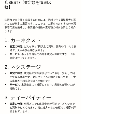
店BEST7【査定額を徹底比
較】
山形市で車を高く売却するためには、信頼できる買取業者を選
ぶことが非常に重要です。ここでは、山形市でおすすめの車買
取専門店を厳選し、各業者の特徴や査定額の傾向を詳しく紹介
します。
1. カーネクスト
査定の特徴
: どんな車も0円以上で買取。評判や口コミも良
好で、大手の安心感があります。
サービス
: ネットや電話での簡単査定が可能ですが、出張
査定は行っていません。
2. ネクステージ
査定の特徴
: 査定額の完全保証がついており、安心して利
用できる業者です。東証プライム市場に上場しており、中
古車業界での売上実績も圧倒的です。
サービス
: 出張査定にも対応しており、利便性が高いのが
特徴です。
3. ティーバイティー
査定の特徴
: 全国どこでも出張査定が可能で、どんな車で
も買取をしてくれます。特に遠方からの依頼でも対応が評
価されています。