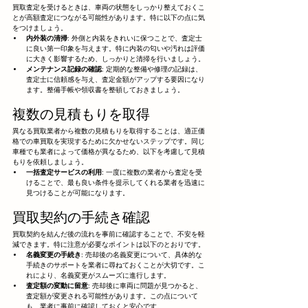
買取査定を受けるときは、車両の状態をしっかり整えておくこ
とが高額査定につながる可能性があります。特に以下の点に気
をつけましょう。
内外装の清掃
: 外側と内装をきれいに保つことで、査定士
に良い第一印象を与えます。特に内装の匂いや汚れは評価
に大きく影響するため、しっかりと清掃を行いましょう。
メンテナンス記録の確認
: 定期的な整備や修理の記録は、
査定士に信頼感を与え、査定金額がアップする要因になり
ます。整備手帳や領収書を整頓しておきましょう。
複数の見積もりを取得
異なる買取業者から複数の見積もりを取得することは、適正価
格での車買取を実現するために欠かせないステップです。同じ
車種でも業者によって価格が異なるため、以下を考慮して見積
もりを依頼しましょう。
一括査定サービスの利用
: 一度に複数の業者から査定を受
けることで、最も良い条件を提示してくれる業者を迅速に
見つけることが可能になります。
買取契約の手続き確認
買取契約を結んだ後の流れを事前に確認することで、不安を軽
減できます。特に注意が必要なポイントは以下のとおりです。
名義変更の手続き
: 売却後の名義変更について、具体的な
手続きのサポートを業者に尋ねておくことが大切です。こ
れにより、名義変更がスムーズに進行します。
査定額の変動に留意
: 売却後に車両に問題が見つかると、
査定額が変更される可能性があります。この点について
も、業者に事前に確認しておくと安心です。