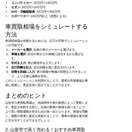
コンパクトカー
: 20万円〜150万円
セダン
: 30万円〜200万円
SUV・四輪駆動車
: 50万円〜300万円
スポーツカー
: 100万円以上（状態による）
車買取相場をシミュレートする
方法
車買取相場を把握するためには、以下の手順でシミュレーショ
ンが可能です。
メーカーを選択
: 自身の車のメーカーを選びます。
車種を選択
: 自分の車がどの車種に該当するかを選びま
す。
年式を入力
: 車の製造年を入力します。
走行距離を記入
: 走行距離を基に査定を行います。
状態を詳細に入力
: 車の損傷や整備の状態を入力すること
で、より正確な価格を算出。
このシミュレーションを利用することで、愛車の市場価値を事
前に把握し、査定交渉に役立てることができます。
まとめのヒント
山形市の車買取相場は、地域特性や車の状態によって変動しま
す。査定を依頼する前に、自身の愛車の相場を調べることで、
より良い買取価格を得るための第一歩となります。相場を理解
し、複数の業者に査定を依頼することで、愛車の価値を最大限
に引き出すことができるでしょう。
2. 山形市で高く売れる！おすすめ車買取