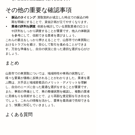
その他の重要な確認事項
振込のタイミング
: 買取契約が成立した時点での振込の時
期を明確にすることで、資金計画が立てやすくなります。
業者の評判を調査
: 依頼を検討している買取業者の口コミ
や評判をしっかり調査することが重要です。他人の体験談
を参考にして、信頼できる業者を選びましょう。
これらの要点をしっかり押さえることで、山形市での車買取に
おけるトラブルを避け、安心して取引を進めることができま
す。万全な準備をし、自分の状況に合った適切な選択を心がけ
ましょう。
まとめ
山形市での車買取については、地域特性や車両の状態など、
様々な要素が価格に反映されることがわかりました。業者を選
ぶ際は、大手店と地域密着店のメリット・デメリットを理解
し、自分のニーズに合った最適な選択をすることが重要です。
また、事前の準備として、車の整備状態を確認し、複数の業者
に見積もりを依頼することで、より高額な査定額を引き出せる
でしょう。これらの情報を活かし、愛車を最高値で売却できる
よう、慎重に対応していきましょう。
よくある質問