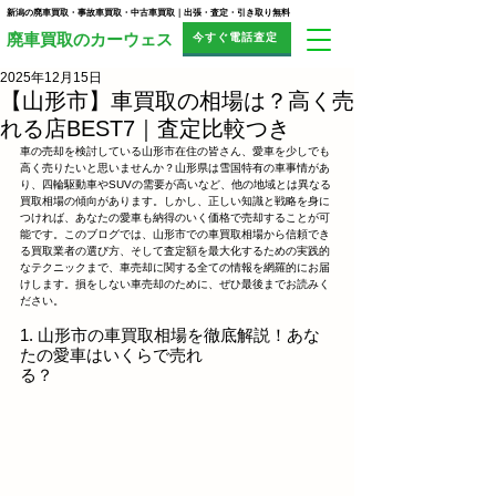
新潟の廃車買取・事故車買取・中古車買取｜出張・査定・引き取り無料
今すぐ電話査定
​廃車買取のカーウェス
2025年12月15日
【山形市】車買取の相場は？高く売
れる店BEST7｜査定比較つき
車の売却を検討している山形市在住の皆さん、愛車を少しでも
高く売りたいと思いませんか？山形県は雪国特有の車事情があ
り、四輪駆動車やSUVの需要が高いなど、他の地域とは異なる
買取相場の傾向があります。しかし、正しい知識と戦略を身に
つければ、あなたの愛車も納得のいく価格で売却することが可
能です。このブログでは、山形市での車買取相場から信頼でき
る買取業者の選び方、そして査定額を最大化するための実践的
なテクニックまで、車売却に関する全ての情報を網羅的にお届
けします。損をしない車売却のために、ぜひ最後までお読みく
ださい。
1. 山形市の車買取相場を徹底解説！あな
たの愛車はいくらで売れ
る？