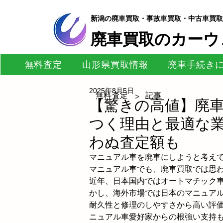
新潟の廃車買取・事故車買取・中古車買取
​廃車買取のカーウ
無料査定
山形県買取情報
廃車手続き
2025年8月5日
無料査定
記事
>
【驚きの高値】廃
つく理由と最適な
わぬ査定額も
マニュアル車を廃車にしようと考え
マニュアル車でも、廃車買取では思
近年、日本国内ではオートマチック
かし、海外市場では日本のマニュア
耐久性と修理のしやすさから高い評
ニュアル車愛好家からの根強い支持