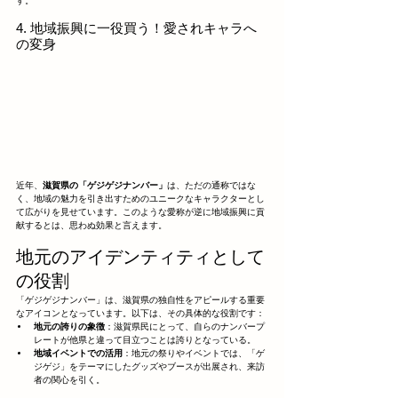
す。
4. 地域振興に一役買う！愛されキャラへ
の変身
近年、
滋賀県の「ゲジゲジナンバー」
は、ただの通称ではな
く、地域の魅力を引き出すためのユニークなキャラクターとし
て広がりを見せています。このような愛称が逆に地域振興に貢
献するとは、思わぬ効果と言えます。
地元のアイデンティティとして
の役割
「ゲジゲジナンバー」は、滋賀県の独自性をアピールする重要
なアイコンとなっています。以下は、その具体的な役割です：
地元の誇りの象徴
：滋賀県民にとって、自らのナンバープ
レートが他県と違って目立つことは誇りとなっている。
地域イベントでの活用
：地元の祭りやイベントでは、「ゲ
ジゲジ」をテーマにしたグッズやブースが出展され、来訪
者の関心を引く。