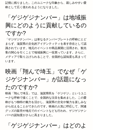
記憶に残りました。このユニークな印象から、親しみやすい愛
称として広く使われるようになりました。
「ゲジゲジナンバー」は地域振
興にどのように貢献しているの
ですか?
「ゲジゲジナンバー」は単なるナンバープレートの呼称にとど
まらず、滋賀県の文化的アイデンティティを表す存在として認
識されています。地元のイベントや商品展開に活用され、観光
客の関心を引くことで地域振興に一役買っています。さらに、
メディアで取り上げられることで、全国的な認知度も高まって
います。
映画「翔んで埼玉」でなぜ「ゲ
ジゲジナンバー」が話題になっ
たのですか?
映画「翔んで埼玉」では、滋賀県民を「ゲジゲジ」というユニ
ークな呼称で描くことで、全国的な注目を集めました。この愛
称がもつ独特の魅力を活かし、滋賀県の文化や魅力を楽しみな
がら伝えることができたのです。映画の人気に呼応して、関連
グッズの販売や地元でのイベントなども行われ、ゲジゲジナン
バーの認知度がさらに高まりました。
「ゲジゲジナンバー」はどのよ