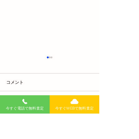
コメント
コメントを追加…
【2025年11月発売】スズ
旅行先で速度超
今すぐ電話で無料査定
今すぐWEBで無料査定
キ新「ジムニー」最上級
ビスに撮られた
より24万円オトクな200万
日出頭するには
円以下モデル登場！5速
場合の完全対処
無料査定
記事
>
MT×安全性能大幅進化の
警察署での手続