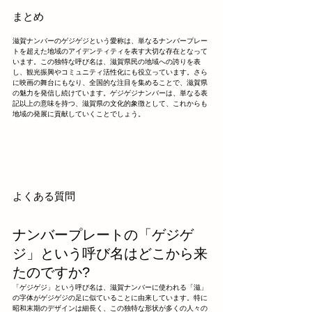
まとめ
滋賀ナンバーのゲジゲジという愛称は、単なるナンバープレー
トを超えた地域のアイデンティティを表す大切な存在となって
います。この独特な呼び名は、滋賀県民の地域への誇りを表
し、観光振興やコミュニティ活性化にも役立っています。さら
に映画の舞台にもなり、全国的な注目を集めることで、滋賀県
の魅力を発信し続けています。ゲジゲジナンバーは、単なる表
記以上の意味を持つ、滋賀県の文化的象徴として、これからも
地域の発展に貢献していくことでしょう。
よくある質問
ナンバープレートの「ゲジゲ
ジ」という呼び名はどこから来
たのですか?
「ゲジゲジ」という呼び名は、滋賀ナンバーに使われる「滋」
の字体がゲジゲジの足に似ていることに由来しています。特に
昭和末期のデザインは細長く、この独特な形状が多くの人々の