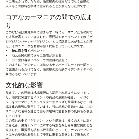
トに表示されていたため、滋賀県内の住民だけでなく他県の
人々もこの独特な字体に惹かれることが多くなったのです。
コアなカーマニアの間での広ま
り
この呼び名は滋賀県内に留まらず、特にカーマニアたちの間で
も人気が高まっていきました。専門誌やカーイベントでは「ゲ
ジゲジナンバー」や「ゲジナン」として話題にあがることが増
え、そのユニークな名称が徐々に広まっていったのです。
特に目を引くポイント
:
地元住民の間でさらに愛着が深まる。
カー愛好者やイベントでの注目の話題に。
このように「ゲジナン」は単なるナンバープレートの一部とし
て認識されるだけでなく、滋賀県の文化的アイデンティティの
象徴ともなっています。
文化的な影響
加えて、この呼称は地域振興にも活用されるようになりまし
た。滋賀に関連するイベントや商品の展開が進み、「ゲジゲ
ジ」をテーマにしたキャラクターやグッズも登場するなど、地
域文化の振興に寄与しています。特に地元の住民たちは、この
ユニークな名称を通じて自らの地域に愛着を持つ気持ちを表現
しています。
この流れの中で「ゲジナン」という愛称は、多くの人々に深く
染み込み、滋賀ナンバーに対する特別な親しみを生む要因とな
りました。滋賀県を訪れる観光客にとっても、ナンバープレー
トはその地域の象徴として非常に重要な要素として映るので