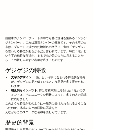
自動車のナンバープレートの中でも特に注目を集める「ゲジゲ
ジナンバー」、これは滋賀ナンバーの愛称です。その名前の由
来は、プレートに描かれた地域名の文字に、虫の「ゲジゲジ」
を思わせる特徴があるからだと言われています。特に「滋」と
いう字の独特な形状が、まるで虫の足のように見えることか
ら、この親しみやすい名称が広まったのです。
ゲジゲジの特徴
文字のデザイン
: 「滋」という字に含まれる特徴的な部分
が、ゲジゲジの足と似ているという意見が多く寄せられて
います。
視覚的なインパクト
: 特に昭和末期に見られた「滋」のフ
ォントは、そのユニークな形状によって、多くの人の記憶
に残りました。
このような特徴がどのように一般的に受け入れられるようにな
ったのか、地域の人々は軽快に冗談を交
えながらこのユニークな名称を楽しんでいます。
歴史的背景
理屈抜きに滋賀県のナンバープレートが「ゲジゲジナンバー」