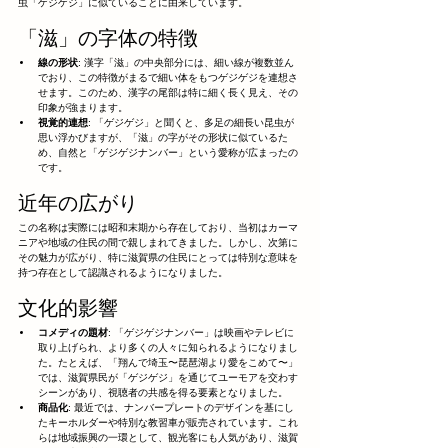
虫「ゲジゲジ」に似ていることに由来しています。
「滋」の字体の特徴
線の形状
: 漢字「滋」の中央部分には、細い線が複数並ん
でおり、この特徴がまるで細い体をもつゲジゲジを連想さ
せます。このため、漢字の尾部は特に細く長く見え、その
印象が強まります。
視覚的連想
: 「ゲジゲジ」と聞くと、多足の細長い昆虫が
思い浮かびますが、「滋」の字がその形状に似ているた
め、自然と「ゲジゲジナンバー」という愛称が広まったの
です。
近年の広がり
この名称は実際には昭和末期から存在しており、当初はカーマ
ニアや地域の住民の間で親しまれてきました。しかし、次第に
その魅力が広がり、特に滋賀県の住民にとっては特別な意味を
持つ存在として認識されるようになりました。
文化的影響
コメディの題材
: 「ゲジゲジナンバー」は映画やテレビに
取り上げられ、より多くの人々に知られるようになりまし
た。たとえば、「翔んで埼玉〜琵琶湖より愛をこめて〜」
では、滋賀県民が「ゲジゲジ」を通じてユーモアを交わす
シーンがあり、視聴者の共感を得る要素となりました。
商品化
: 最近では、ナンバープレートのデザインを基にし
たキーホルダーや特別な教習車が販売されています。これ
らは地域振興の一環として、観光客にも人気があり、滋賀