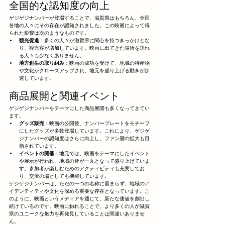
全国的な認知度の向上
ゲジゲジナンバーが登場することで、滋賀県はもちろん、全国
各地の人々にその存在が認知されました。この映画によって得
られた影響は次のようなものです。
観光促進
：多くの人々が滋賀県に関心を持つきっかけとな
り、観光客が増加しています。映画に出てきた場所を訪れ
る人々も少なくありません。
地方創生の取り組み
：映画の成功を受けて、地域の特産物
や文化がクローズアップされ、地元を盛り上げる動きが加
速しています。
商品展開と関連イベント
ゲジゲジナンバーをテーマにした商品展開も多くなってきてい
ます。
グッズ販売
：映画の公開後、ナンバープレートをモチーフ
にしたグッズが多数登場しています。これにより、ゲジゲ
ジナンバーの認知度はさらに向上し、ファン層の拡大も目
指されています。
イベントの開催
：地元では、映画をテーマにしたイベント
や展示が行われ、地域の皆が一丸となって盛り上げていま
す。参加者が楽しむためのアクティビティも充実してお
り、交流の場としても機能しています。
ゲジゲジナンバーは、ただの一つの名称に留まらず、地域のア
イデンティティや文化を深める重要な存在となっています。こ
のように、映画というメディアを通じて、新たな価値を創出し
続けているのです。映画に触れることで、より多くの人が滋賀
県のユニークな魅力を再発見していることは間違いありませ
ん。