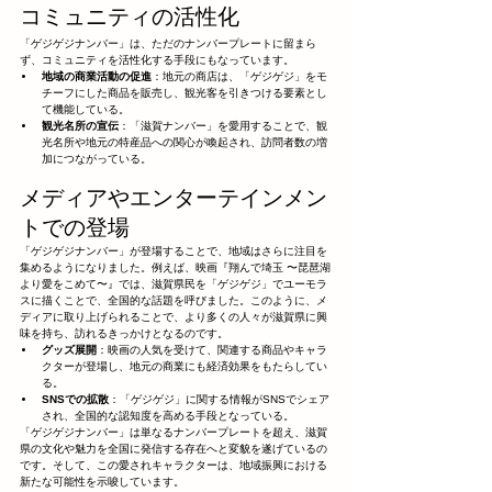
コミュニティの活性化
「ゲジゲジナンバー」は、ただのナンバープレートに留まら
ず、コミュニティを活性化する手段にもなっています。
地域の商業活動の促進
：地元の商店は、「ゲジゲジ」をモ
チーフにした商品を販売し、観光客を引きつける要素とし
て機能している。
観光名所の宣伝
：「滋賀ナンバー」を愛用することで、観
光名所や地元の特産品への関心が喚起され、訪問者数の増
加につながっている。
メディアやエンターテインメン
トでの登場
「ゲジゲジナンバー」が登場することで、地域はさらに注目を
集めるようになりました。例えば、映画『翔んで埼玉 〜琵琶湖
より愛をこめて〜』では、滋賀県民を「ゲジゲジ」でユーモラ
スに描くことで、全国的な話題を呼びました。このように、メ
ディアに取り上げられることで、より多くの人々が滋賀県に興
味を持ち、訪れるきっかけとなるのです。
グッズ展開
：映画の人気を受けて、関連する商品やキャラ
クターが登場し、地元の商業にも経済効果をもたらしてい
る。
SNSでの拡散
：「ゲジゲジ」に関する情報がSNSでシェア
され、全国的な認知度を高める手段となっている。
「ゲジゲジナンバー」は単なるナンバープレートを超え、滋賀
県の文化や魅力を全国に発信する存在へと変貌を遂げているの
です。そして、この愛されキャラクターは、地域振興における
新たな可能性を示唆しています。