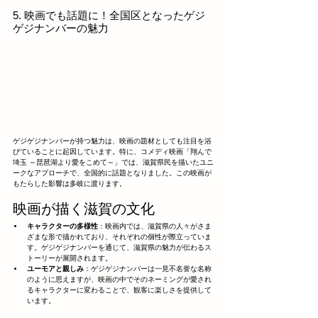
5. 映画でも話題に！全国区となったゲジ
ゲジナンバーの魅力
ゲジゲジナンバーが持つ魅力は、映画の題材としても注目を浴
びていることに起因しています。特に、コメディ映画「翔んで
埼玉 ～琵琶湖より愛をこめて～」では、滋賀県民を描いたユニ
ークなアプローチで、全国的に話題となりました。この映画が
もたらした影響は多岐に渡ります。
映画が描く滋賀の文化
キャラクターの多様性
：映画内では、滋賀県の人々がさま
ざまな形で描かれており、それぞれの個性が際立っていま
す。ゲジゲジナンバーを通じて、滋賀県の魅力が伝わるス
トーリーが展開されます。
ユーモアと親しみ
：ゲジゲジナンバーは一見不名誉な名称
のように思えますが、映画の中でそのネーミングが愛され
るキャラクターに変わることで、観客に楽しさを提供して
います。