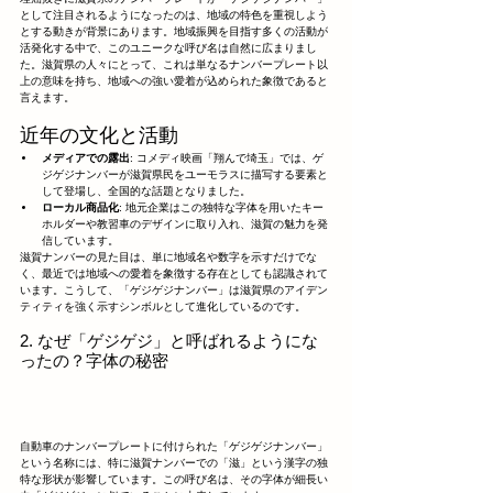
として注目されるようになったのは、地域の特色を重視しよう
とする動きが背景にあります。地域振興を目指す多くの活動が
活発化する中で、このユニークな呼び名は自然に広まりまし
た。滋賀県の人々にとって、これは単なるナンバープレート以
上の意味を持ち、地域への強い愛着が込められた象徴であると
言えます。
近年の文化と活動
メディアでの露出
: コメディ映画「翔んで埼玉」では、ゲ
ジゲジナンバーが滋賀県民をユーモラスに描写する要素と
して登場し、全国的な話題となりました。
ローカル商品化
: 地元企業はこの独特な字体を用いたキー
ホルダーや教習車のデザインに取り入れ、滋賀の魅力を発
信しています。
滋賀ナンバーの見た目は、単に地域名や数字を示すだけでな
く、最近では地域への愛着を象徴する存在としても認識されて
います。こうして、「ゲジゲジナンバー」は滋賀県のアイデン
ティティを強く示すシンボルとして進化しているのです。
2. なぜ「ゲジゲジ」と呼ばれるようにな
ったの？字体の秘密
自動車のナンバープレートに付けられた「ゲジゲジナンバー」
という名称には、特に滋賀ナンバーでの「滋」という漢字の独
特な形状が影響しています。この呼び名は、その字体が細長い