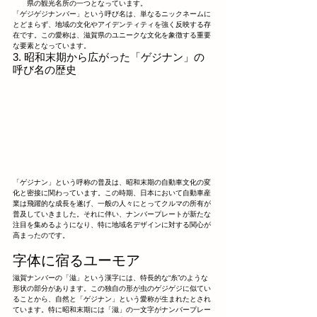
県の観光名所の一つとなっています。
「ゲジゲジナンバー」という呼び名は、単なるニックネームに
とどまらず、地域の文化やアイデンティティを強く反映する存
在です。この愛称は、滋賀県のユニークな文化を象徴する重要
な要素となっています。
3. 昭和末期から広がった「ゲジナン」の
呼び名の歴史
「ゲジナン」という呼称の普及は、昭和末期の自動車文化の変
化と密接に関わっています。この時期、日本において自動車産
業は飛躍的な成長を遂げ、一般の人々にとってクルマの所有が
普及していきました。それに伴い、ナンバープレートが新たな
注目を集めるようになり、特に地域名デザインに対する関心が
高まったのです。
字体に宿るユーモア
滋賀ナンバーの「滋」という漢字には、特長的な“糸”のような
形状の部分があります。この独自の形が虫のゲジゲジに似てい
ることから、自然と「ゲジナン」という愛称が生まれたとされ
ています。特に昭和末期には「滋」の一文字がナンバープレー