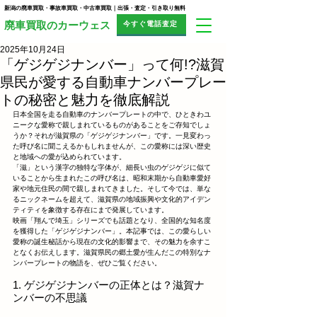
新潟の廃車買取・事故車買取・中古車買取｜出張・査定・引き取り無料
今すぐ電話査定
​廃車買取のカーウェス
2025年10月24日
「ゲジゲジナンバー」って何!?滋賀
県民が愛する自動車ナンバープレー
トの秘密と魅力を徹底解説
日本全国を走る自動車のナンバープレートの中で、ひときわユ
ニークな愛称で親しまれているものがあることをご存知でしょ
うか？それが滋賀県の「ゲジゲジナンバー」です。一見変わっ
た呼び名に聞こえるかもしれませんが、この愛称には深い歴史
と地域への愛が込められています。
「滋」という漢字の独特な字体が、細長い虫のゲジゲジに似て
いることから生まれたこの呼び名は、昭和末期から自動車愛好
家や地元住民の間で親しまれてきました。そして今では、単な
るニックネームを超えて、滋賀県の地域振興や文化的アイデン
ティティを象徴する存在にまで発展しています。
映画「翔んで埼玉」シリーズでも話題となり、全国的な知名度
を獲得した「ゲジゲジナンバー」。本記事では、この愛らしい
愛称の誕生秘話から現在の文化的影響まで、その魅力を余すこ
となくお伝えします。滋賀県民の郷土愛が生んだこの特別なナ
ンバープレートの物語を、ぜひご覧ください。
1. ゲジゲジナンバーの正体とは？滋賀ナ
ンバーの不思議