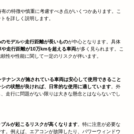
特有の特徴や慎重に考慮すべき点がいくつかあります。こ
ントを詳しく説明します。
めのモデル
や
走行距離が長いもの
が中心となります。具体
車や走行距離が10万kmを超える車両
が多く見られます。こ
信頼性や性能に関して一定のリスクが伴います。
ンテナンスが施されている車両は安心して使用できること
ーシの状態が良ければ、日常的な使用に適しています
。外
も、走行に問題がない限りは大きな懸念とはならないでし
ラブルが起こるリスクが高くなります
。特に注意が必要な
です。例えば、エアコンが故障したり、パワーウィンドウ