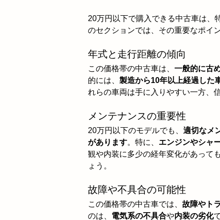
20万円以下で購入できる中古車は、
のセクションでは、その重要なポイ
年式と走行距離の傾向
この価格帯の中古車は、
一般的に古
的には、
製造から10年以上経過した
れらの車両は手に入りやすい一方、
メンテナンスの重要性
20万円以下のモデルでも、
適切なメ
があります
。特に、
エンジンやシャ
観や内装に多少の経年変化があって
ょう。
故障や不具合の可能性
この価格帯の中古車では、
故障やト
のは、
電気系の不具合
や
内装の劣化