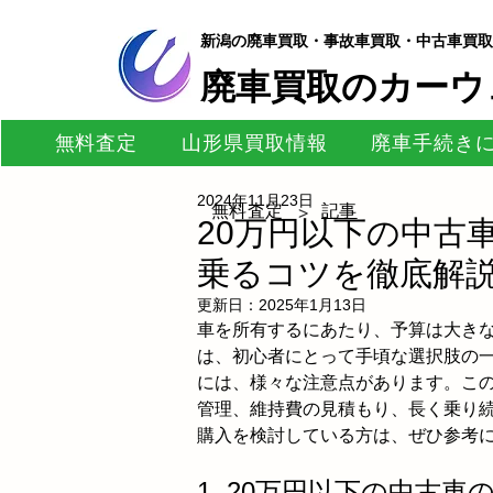
新潟の廃車買取・事故車買取・中古車買取
​廃車買取のカーウ
無料査定
山形県買取情報
廃車手続き
2024年11月23日
無料査定
記事
>
20万円以下の中古
乗るコツを徹底解
更新日：
2025年1月13日
車を所有するにあたり、予算は大きな
は、初心者にとって手頃な選択肢の
には、様々な注意点があります。この
管理、維持費の見積もり、長く乗り
購入を検討している方は、ぜひ参考
1. 20万円以下の中古