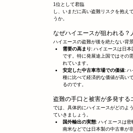
1位として君臨
し、いまだに高い盗難リスクを抱え
うか。
なぜハイエースが狙われる？
ハイエースの盗難が後を絶たない背
需要の高まり
: ハイエースは日
です。特に発展途上国ではその
れています。
安定した中古車市場での価値
:
種に比べて経済的な価値が高い
るのです。
盗難の手口と被害が多発する
では、具体的にハイエースがどのよ
ていきましょう。
国外輸出の実態
: ハイエースは
南米などでは日本製の中古車が