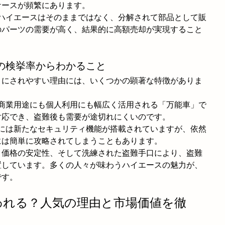
ケースが頻繁にあります。
たハイエースはそのままではなく、分解されて部品として販
のパーツの需要が高く、結果的に高額売却が実現すること
の検挙率からわかること
トにされやすい理由には、いくつかの顕著な特徴がありま
は商業用途にも個人利用にも幅広く活用される「万能車」で
対応でき、盗難後も需要が途切れにくいのです。
スには新たなセキュリティ機能が搭載されていますが、依然
には簡単に攻略されてしまうこともあります。
、価格の安定性、そして洗練された盗難手口により、盗難
置しています。多くの人々が味わうハイエースの魅力が、
です。
狙われる？人気の理由と市場価値を徹