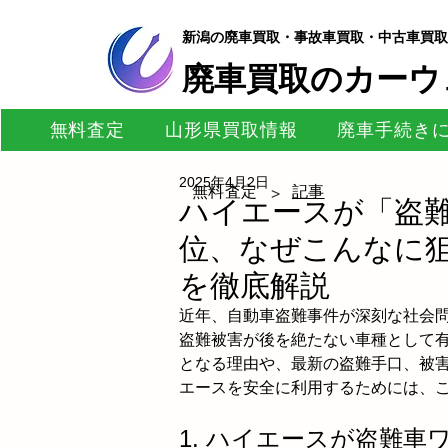
新潟の廃車買取・事故車買取・中古車買取
​廃車買取のカーウ
無料査定
山形県買取情報
廃車手続き
2025年4月2日
無料査定
記事
>
ハイエースが「盗難
位、なぜこんなに
を徹底解説
近年、自動車盗難事件が深刻な社会
盗難被害が後を絶たない車種として
となる理由や、最新の盗難手口、被
エースを安全に利用するためには、
1. ハイエースが盗難