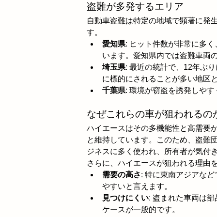
盗難が多発するエリア
自動車盗難は特定の地域で顕著に発
す。
愛知県
: ヒット件数が非常に多
います。愛知県内では盗難車両の
埼玉県
: 最近の統計で、12年
に標的にされることが多い地区
千葉県
: 環境が窃盗を誘発しや
なぜこれらの車が狙われるの
ハイエースはその多機能性と高需要
と維持しています。このため、盗難
ジネスに多く使われ、所有者が気付
さらに、ハイエースが狙われる理由
需要の高さ
: 特に東南アジアな
やすいと言えます。
見つけにくい
: 盗まれた車両は
ケースが一般的です。