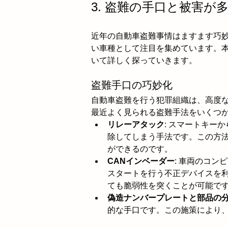
3. 盗難の手口と被害
近年の自動車盗難事情はますます巧
い車種として注目を集めています。
いて詳しく探っていきます。
盗難手口の巧妙化
自動車盗難を行う犯罪組織は、高度
最近よく見られる盗難手法をいくつ
リレーアタック
: スマートキー
除してしまう手法です。この方
ができるのです。
CANインベーダー
: 車両のコ
スタートを行う不正デバイスを
ても脆弱性を突くことが可能で
偽造ナンバープレートと部品の
的な手口です。この施策により