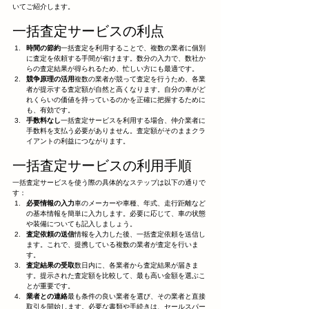
いてご紹介します。
一括査定サービスの利点
時間の節約
一括査定を利用することで、複数の業者に個別
に査定を依頼する手間が省けます。数分の入力で、数社か
らの査定結果が得られるため、忙しい方にも最適です。
競争原理の活用
複数の業者が競って査定を行うため、各業
者が提示する査定額が自然と高くなります。自分の車がど
れくらいの価値を持っているのかを正確に把握するために
も、有効です。
手数料なし
一括査定サービスを利用する場合、仲介業者に
手数料を支払う必要がありません。査定額がそのままクラ
イアントの利益につながります。
一括査定サービスの利用手順
一括査定サービスを使う際の具体的なステップは以下の通りで
す：
必要情報の入力
車のメーカーや車種、年式、走行距離など
の基本情報を簡単に入力します。必要に応じて、車の状態
や装備についても記入しましょう。
査定依頼の送信
情報を入力した後、一括査定依頼を送信し
ます。これで、提携している複数の業者が査定を行いま
す。
査定結果の受取
数日内に、各業者から査定結果が届きま
す。提示された査定額を比較して、最も高い金額を選ぶこ
とが重要です。
業者との連絡
最も条件の良い業者を選び、その業者と直接
取引を開始します。必要な書類や手続きは、セールスパー