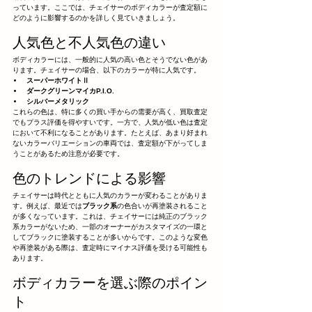
っています。ここでは、チェイサーのボディカラーが査定額に
どのように影響するのかを詳しく見ていきましょう。
人気色と不人気色の違い
ボディカラーには、一般的に人気の高い色とそうでない色があ
ります。チェイサーの場合、以下のカラーが特に人気です。
スーパーホワイトⅡ
ダークグリーンマイカP.I.O.
シルバーメタリック
これらの色は、特に多くの買い手からの需要が高く、買取査定
でもプラス評価を得やすいです。一方で、人気が低い色は査定
において不利になることがあります。たとえば、あまり好まれ
ないカラーバリエーションの車両では、査定額が下がってしま
うことがあるため注意が必要です。
色のトレンドによる影響
チェイサーは時代とともに人気のカラーが変わることがありま
す。例えば、最近では
ブラック系
の色合いが再塗装されること
が多くなっています。これは、チェイサーには純正のブラック
系カラーがないため、一部のオーナーがカスタマイズの一環と
してブラックに塗装することが多いからです。このような変色
や再塗装がある際は、査定時にマイナス評価を受ける可能性も
あります。
ボディカラーを選ぶ際のポイン
ト