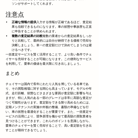
ソンがサポートしてくれます。
注意点
正確な情報の提供
入力する情報が正確であるほど、査定結
果も信頼できるものになります。車の状態や事故歴も正直
に申告することが求められます。
複数の査定結果の比較
複数の業者からの査定結果をしっか
りと比較して、最終的には自分が納得できる価格で売却を
決断しましょう。単一の査定額だけで決めてしまうのは避
けるべきです。
一括査定サービスを賢く活用することで、より良い条件でチェ
イサーを売却することが可能になります。この便利なサービス
を利用して、愛車の価値を最大限に引き出しましょう。
まとめ
チェイサーは国内で長年にわたり人気を博している名車であ
り、その買取相場に対する関心も高まっています。モデルや年
式、走行距離、状態などさまざまな要因が査定額に影響を与え
ますが、特に人気のある一部のグレードは非常に高額な査定が
つく可能性があります。査定額をできる限り高めるためには、
定期メンテナンスの実施や外観の整備、書類の準備などを行
い、車の状態を最適化することが重要です。また、一括査定サ
ービスの活用により、競争原理を働かせて最高額の買取業者を
見つけることができます。これらのポイントを意識しながら、
愛車のチェイサーを賢く売却することで、高い査定額を引き出
すことが期待できるでしょう。