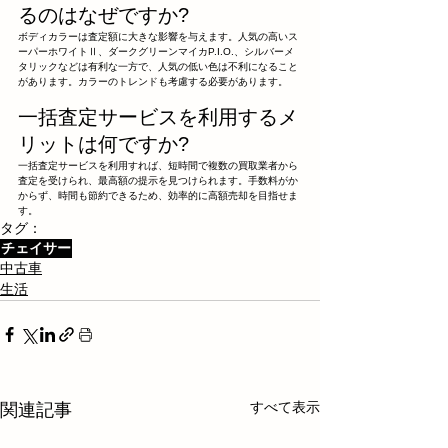
るのはなぜですか?
ボディカラーは査定額に大きな影響を与えます。人気の高いス
ーパーホワイトⅡ、ダークグリーンマイカP.I.O.、シルバーメ
タリックなどは有利な一方で、人気の低い色は不利になること
があります。カラーのトレンドも考慮する必要があります。
一括査定サービスを利用するメ
リットは何ですか?
一括査定サービスを利用すれば、短時間で複数の買取業者から
査定を受けられ、最高額の提示を見つけられます。手数料がか
からず、時間も節約できるため、効率的に高額売却を目指せま
す。
タグ：
チェイサー
中古車
生活
すべて表示
関連記事