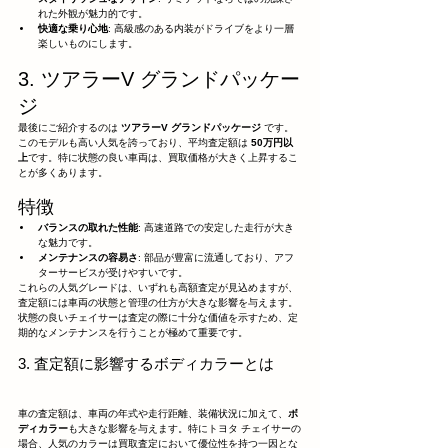
れた外観が魅力的です。
快適な乗り心地
: 高級感のある内装がドライブをより一層
楽しいものにします。
3. ツアラーV グランドパッケー
ジ
最後にご紹介するのは 
ツアラーV グランドパッケージ
 です。
このモデルも高い人気を誇っており、平均査定額は 
50万円以
上
です。特に状態の良い車両は、買取価格が大きく上昇するこ
とが多くあります。
特徴
バランスの取れた性能
: 高速道路での安定した走行が大き
な魅力です。
メンテナンスの容易さ
: 部品が豊富に流通しており、アフ
ターサービスが受けやすいです。
これらの人気グレードは、いずれも高額査定が見込めますが、
査定額には車両の状態と管理の仕方が大きな影響を与えます。
状態の良いチェイサーは査定の際に十分な価値を示すため、定
期的なメンテナンスを行うことが極めて重要です。
3. 査定額に影響するボディカラーとは
車の査定額は、車両の年式や走行距離、装備状況に加えて、
ボ
ディカラー
も大きな影響を与えます。特にトヨタ チェイサーの
場合、人気のカラーは買取査定において優位性を持つ一因とな