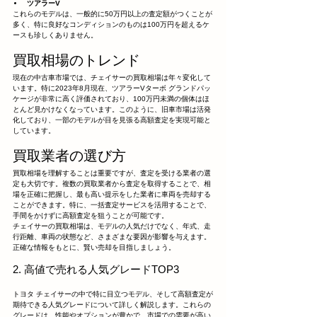
ツアラーV
これらのモデルは、一般的に50万円以上の査定額がつくことが
多く、特に良好なコンディションのものは100万円を超えるケ
ースも珍しくありません。
買取相場のトレンド
現在の中古車市場では、チェイサーの買取相場は年々変化して
います。特に2023年8月現在、ツアラーVターボ グランドパッ
ケージが非常に高く評価されており、100万円未満の個体はほ
とんど見かけなくなっています。このように、旧車市場は活発
化しており、一部のモデルが目を見張る高額査定を実現可能と
しています。
買取業者の選び方
買取相場を理解することは重要ですが、査定を受ける業者の選
定も大切です。複数の買取業者から査定を取得することで、相
場を正確に把握し、最も高い提示をした業者に車両を売却する
ことができます。特に、一括査定サービスを活用することで、
手間をかけずに高額査定を狙うことが可能です。
チェイサーの買取相場は、モデルの人気だけでなく、年式、走
行距離、車両の状態など、さまざまな要因が影響を与えます。
正確な情報をもとに、賢い売却を目指しましょう。
2. 高値で売れる人気グレードTOP3
トヨタ チェイサーの中で特に目立つモデル、そして高額査定が
期待できる人気グレードについて詳しく解説します。これらの
グレードは、性能やオプションが豊かで、市場での需要が高い