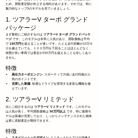
ため、買取査定額が向上する傾向があります。それでは、特に
魅力的なトップ3のモデルを見ていきましょう。
1. ツアラーV ターボ グランド
パッケージ
まず最初にご紹介するのは 
ツアラーV ターボ グランドパッケ
ージ
 です。このモデルは非常に人気があり、買取価格は平均
で 
150万円
を超えることが多いです。たとえ走行距離が10万キ
ロを越えていても、１００万円を下回ることはほとんどなく、
状態が良い車両では査定が250万円を超えることも珍しくあり
ません。
特徴
高出力ターボエンジン
: スポーティで力強い走行性能が人
気のポイントです。
充実した装備
: 快適なドライブを実現する多彩な機能を備
えています。
2. ツアラーV リミテッド
次にご紹介するのは 
ツアラーV リミテッド
 です。このモデル
は人気が高く、平均買取価格は 
50万円以上
 です。特に後期モ
デルは装備が充実しており、しっかりメンテナンスされた個体
は更に高額査定が期待できます。
特徴
スタイリッシュなデザイン
: リミテッドならではの洗練さ