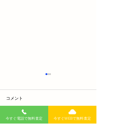
コメント
今すぐ電話で無料査定
今すぐWEBで無料査定
コメントを追加…
【保存版】自費修理で車
軽自動車のエア
を賢く直す！費用節約の
比較！普通車と