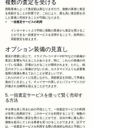
複数の査定を受ける
買取業者によって査定額は異なりますので、複数の業者に査定
を依頼することが肝要です。これにより、最も高い査定額を示
した業者に売却することが可能になります。
一括査定サービスの利用
インターネット上で手軽に複数の業者から査定を受けるこ
とができる一括査定サービスを活用することで、効率的に
高額査定を狙えます。
オプション装備の見直し
最近の需要に応じて、ドライブレコーダーやETCなどの装備が
査定に影響を与えることがあります。特に、これらの装備が付
いている場合、評価が上がることが期待されます。ただし、純
正のオプション装備が少ないため、カスタマイズよりも必要最
低限の装備を整えておくことが望ましいです。
これらのポイントに注意しながら、高額査定を目指して準備を
進めていきましょう。チェイサーの美しさとパフォーマンスが
評価される瞬間を迎えることができます。
5. 一括査定サービスを使って賢く売却す
る方法
中古車を高く売るための手段として、一括査定サービスの利用
が非常に効果的です。このサービスを利用することで、複数の
業者から同時に査定を受けることができ、自分の車に最も高い
価格を提示してくれる業者を見つけることができます。以下で
は、一括査定サービスを利用する際の具体的な利点と手順につ