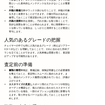
態といった基本的なメンテナンスを欠かさないことが重要
です。
外観の整備
洗車やワックス掛けを行うことで、外観の印象
を大きく改善することができます。小傷や凹みがあれば、
修理しておくことで査定額が向上する可能性があります。
内装の清掃
車内を清掃し、汚れや臭いを取り除くことで、
良好な状態を保つことが求められます。特に喫煙車やペッ
トを飼っている場合は、しっかりと清掃することが査定に
寄与します。
人気のあるグレードの把握
チェイサーの中でも特に人気のあるグレード（例えばツアラー
Vターボなど）を理解しておくことで、それに合わせた売却プ
ランを立てることができます。人気車種は需要が高く、査定額
がアップする可能性があります。
査定前の準備
書類の整理
車検証、整備記録、保険証明書などの必要書類
を整えておくと、査定時にスムーズに進められます。ま
た、過去のメンテナンス履歴が記載されていると、評価が
上がります。
カスタマイズの見直し
スポーツ用のエアロパーツや特別な
オーディオ機器など、個人の好みに合わせたカスタマイズ
がされている場合、一部のオプションは査定額に影響を与
えます。取り外せるパーツは元に戻しておくことをおすす
めします。