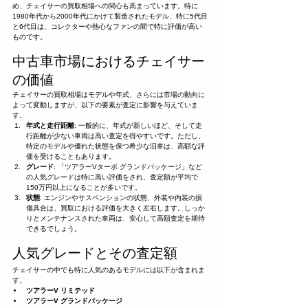
め、チェイサーの買取相場への関心も高まっています。特に
1980年代から2000年代にかけて製造されたモデル、特に5代目
と6代目は、コレクターや熱心なファンの間で特に評価が高い
ものです。
中古車市場におけるチェイサー
の価値
チェイサーの買取相場はモデルや年式、さらには市場の動向に
よって変動しますが、以下の要素が査定に影響を与えていま
す。
年式と走行距離
: 一般的に、年式が新しいほど、そして走
行距離が少ない車両は高い査定を得やすいです。ただし、
特定のモデルや優れた状態を保つ希少な旧車は、高額な評
価を受けることもあります。
グレード
: 「ツアラーVターボ グランドパッケージ」など
の人気グレードは特に高い評価をされ、査定額が平均で
150万円以上になることが多いです。
状態
: エンジンやサスペンションの状態、外装や内装の損
傷具合は、買取における評価を大きく左右します。しっか
りとメンテナンスされた車両は、安心して高額査定を期待
できるでしょう。
人気グレードとその査定額
チェイサーの中でも特に人気のあるモデルには以下が含まれま
す。
ツアラーV リミテッド
ツアラーV グランドパッケージ