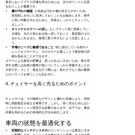
査定においてプラス評価を得るためには、次のポイントに注意
を払うことが重要です。
傷や汚れの確認
: 人気色は汚れや傷が目立ちやすいため、
売却前にきれいに洗浄しておくことをお勧めします。相手
に良い印象を与えるために、外装をしっかりとチェックし
ましょう。
オリジナルカラーへの戻し
: もしブラック系に塗装してい
る場合、元の人気のある色へ戻しておくと、査定額が上が
るかもしれません。無理に取り外さないよう注意しましょ
う。
市場のニーズに敏感であること
: 特に流行している色やト
レンドをリサーチし、そのカラーを選ぶことで査定時の評
価を高めることができます。
カラーによる査定の影響は、思った以上に大きいため、車を売
却する際には自身の愛車の色についてしっかり考慮することが
大切です。そして、査定を行う際には、色だけでなく他の要因
とのバランスを保つことも忘れずに。
4. チェイサーを高く売るためのポイント
チェイサーは、その独特なデザインと優れた性能により、売却
時に高額査定を狙える車両です。しかし、高く売るためにはい
くつかのポイントに留意する必要があります。以下では、査定
評価を高めるための具体的な方法を紹介します。
車両の状態を最適化する
定期的なメンテナンス
車両のコンディションは査定に大き
く影響します。エンジンの点検やオイル交換、タイヤの状