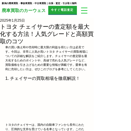
新潟の廃車買取・事故車買取・中古車買取｜出張・査定・引き取り無料
今すぐ電話査定
​廃車買取のカーウェス
2025年1月25日
トヨタ チェイサーの査定額を最大
化する方法！人気グレードと高額買
取のコツ
車の買い換え時や売却時に最大限の利益を得たい方は必見で
す。今回は、非常に人気が高いトヨタ チェイサーの買取相場に
ついての詳細な解説をご紹介します。チェイサーの査定額を最
大化するためのポイントや、高値で売れる人気グレードなど、
買取価格を引き上げるための重要な情報が満載です。愛車を有
利に売却したい方は、ぜひこのブログを参考にしてください。
1. チェイサーの買取相場を徹底解説！
トヨタのチェイサーは、国内の自動車ファンから長年にわた
り、圧倒的な支持を受けている名車となっています。このた