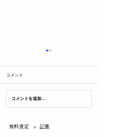
コメント
コメントを追加…
新潟の人気車種から中古
車のサブスク徹
車の選び方まで徹底解
選び方とおすす
説！あなたにピッタリの
車をあげます
無料査定
記事
>