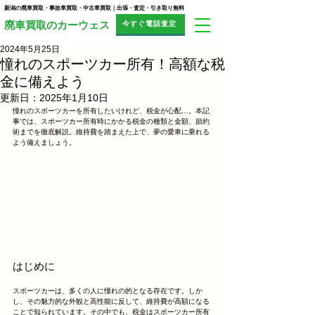
新潟の廃車買取・事故車買取・中古車買取｜出張・査定・引き取り無料
今すぐ電話査定
​廃車買取のカーウェス
2024年5月25日
憧れのスポーツカー所有！高額な税
金に備えよう
更新日：
2025年1月10日
憧れのスポーツカーを所有したいけれど、税金が心配…。本記
事では、スポーツカー所有時にかかる税金の種類と金額、節約
術までを徹底解説。維持費を踏まえた上で、夢の愛車に乗れる
よう備えましょう。
はじめに
スポーツカーは、多くの人に憧れの的となる存在です。しか
し、その魅力的な外観と高性能に反して、維持費が高額になる
ことで知られています。その中でも、税金はスポーツカー所有