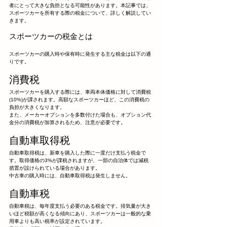
者にとって大きな負担となる可能性があります。本記事では、
スポーツカーを所有する際の税金について、詳しく解説してい
きます。
スポーツカーの税金とは
スポーツカーの購入時や保有時に発生する主な税金は以下の通
りです。
消費税
スポーツカーを購入する際には、車両本体価格に対して消費税
(10%)が課されます。高額なスポーツカーほど、この消費税の
負担が大きくなります。
また、メーカーオプションを多数付けた場合も、オプション代
金分の消費税が加算されるため、注意が必要です。
自動車取得税
自動車取得税は、新車を購入した際に一度だけ支払う税金で
す。取得価格の3%が課税されますが、一部の自治体では減税
措置が設けられている場合があります。
中古車の購入時には、自動車取得税は発生しません。
自動車税
自動車税は、毎年度支払う必要のある税金です。排気量が大き
いほど税額が高くなる傾向にあり、スポーツカーは一般的な乗
用車よりも高い税率が設定されています。