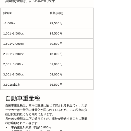
具体的な税額は、以下の表の通りです。
排気量
税額(年間)
~1,000cc
29,500円
1,001~1,500cc
34,500円
1,501~2,000cc
39,500円
2,001~2,500cc
45,000円
2,501~3,000cc
51,000円
3,001~3,500cc
58,000円
3,501cc以上
66,500円
自動車重量税
自動車重量税は、車両の重量に応じて課される税金です。スポ
ーツカーは一般的に軽量化が図られているため、この税金の負
担は比較的軽くなる傾向にあります。
具体的な税額は以下の通りですが、車齢が経過するごとに重量
税は増額されていきます。
車両重量1t未満: 年額10,800円