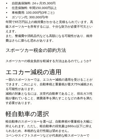
自賠責保険料: 24ヶ月35,300円
任意保険料: 年間150,000円以上
車検費用: 100,000円(3年ごと)
ガソリン代: 300,000円/年
年間で65万円以上の維持費がかかると見積もられています。高
級スポーツカーを所有するには、十分な財力が必要不可欠とい
えます。
また、整備費や消耗品代なども高額になる可能性があり、維持
費はさらに膨らむ恐れがあります。
スポーツカー税金の節約方法
スポーツカーの税金負担を軽減する方法はあるのでしょうか?
エコカー減税の適用
一部のスポーツカーでは、エコカー減税の適用を受けることが
できます。これにより、自動車税と重量税が最大75%減税され
る可能性があります。
減税の対象となるには、次世代自動車であること、排出ガス性
能が優れていること、燃費基準を満たすことなどの条件を満た
す必要があります。
軽自動車の選択
軽自動車のスポーツカーを選べば、自動車税や重量税を大幅に
抑えられます。ただし、軽自動車の排気量は660cc以下に抑え
られるため、本格的な走行性能は望めません。
コペンやスイフトスポーツなどが代表的な軽スポーツカーで