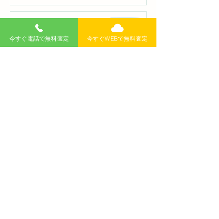
新潟で事故車を個人売却する前
に確認したい査定・買取のポイ
今すぐ電話で無料査定
今すぐWEBで無料査定
ント
廃車買取
7月23日
【2026年最新】新潟で廃車買取
を依頼するなら？おすすめ業
者・高く売るコツを徹底解説
廃車買取
7月9日
【事故車でもOK】新潟市で故障
車・事故車を高く売る方法｜諦
める前に知りたい買取のコツと
注意点