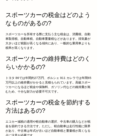
スポーツカーの税金はどのよう
なものがあるの?
スポーツカーを所有する際に支払う主な税金は、消費税、自動
車取得税、自動車税、自動車重量税などがあります。排気量が
大きいほど税額が高くなる傾向にあり、一般的な乗用車よりも
税率が高くなります。
スポーツカーの維持費はどのく
らいかかるの?
トヨタ 86では年間約27万円、ポルシェ 911 カレラでは年間65
万円以上の維持費がかかると見積もられています。高級スポー
ツカーになるほど税金や保険料、ガソリン代などの維持費が嵩
むため、十分な財力が必要不可欠です。
スポーツカーの税金を節約する
方法はあるの?
エコカー減税の適用や軽自動車の選択、中古車の購入などが税
金を節約できる方法です。ただし、軽自動車は走行性能に限界
があり、中古車は年式が古いほど自動車税と重量税が高くなる
点に注意が必要です。