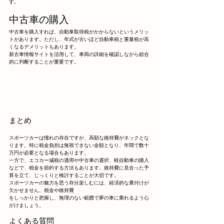
す。
中古車の購入
中古車を購入すれば、自動車取得税がかからないというメリッ
トがあります。ただし、年式が古いほど自動車税と重量税が高
くなるデメリットもあります。
新古車情報サイトを活用して、車両の詳細を確認しながら総合
的に判断することが重要です。
まとめ
スポーツカーは憧れの存在ですが、高額な維持費がネックとな
ります。特に税金負担は無視できない金額となり、年間で数十
万円が必要となる場合もあります。
一方で、エコカー減税の適用や中古車の選択、軽自動車の購入
などで、税金を節約する方法もあります。維持費に見合った予
算を立て、じっくりと検討することが大切です。
スポーツカーの魅力を思う存分楽しむには、経済的な裏付けが
欠かせません。税金や維持費
をしっかりと把握し、無理のない範囲で夢の車に乗れるよう心
がけましょう。
よくある質問