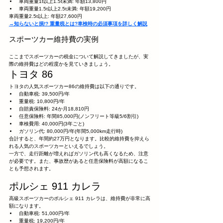
車両重量1t以上1.5t未満: 年額13,800円
車両重量1.5t以上2.5t未満: 年額19,200円
車両重量2.5t以上: 年額27,600円
→知らないと損!? 重量税とは?車検時の必須事項を詳しく解説
スポーツカー維持費の実例
ここまでスポーツカーの税金について解説してきましたが、実
際の維持費はどの程度かを見ていきましょう。
トヨタ 86
トヨタの人気スポーツカー86の維持費は以下の通りです。
自動車税: 39,500円/年
重量税: 10,800円/年
自賠責保険料: 24か月18,810円
任意保険料: 年間85,000円(ノンフリート等級5/6割引)
車検費用: 40,000円(3年ごと)
ガソリン代: 80,000円/年(年間5,000km走行時)
合計すると、年間約27万円となります。比較的維持費を抑えら
れる人気のスポーツカーといえるでしょう。
一方で、走行距離が増えればガソリン代も高くなるため、注意
が必要です。また、事故歴があると任意保険料が高額になるこ
とも予想されます。
ポルシェ 911 カレラ
高級スポーツカーのポルシェ 911 カレラは、維持費が非常に高
額になります。
自動車税: 51,000円/年
重量税: 19,200円/年