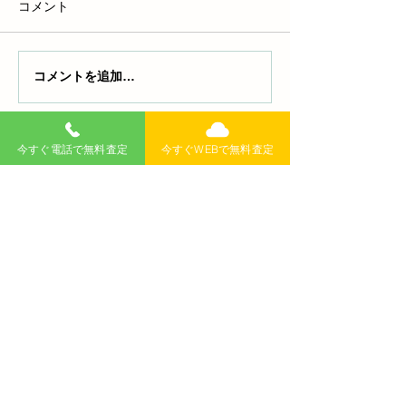
コメント
コメントを追加…
排気量が大きい車のメリ
ETCに載せ替え
ットとデメリットは？誰
その方法も徹底
におすすめか徹底解説！
ムーズな手続き
を抑えるポイン
今すぐ電話で無料査定
今すぐWEBで無料査定
無料査定
記事
>