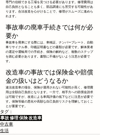
専門の信頼できる工場を見つける必要があります。修理費用は
自己負担となることも多く、部品調達にも苦労する可能性があ
ります。合法改造を心がけることで、修理がスムーズに進めら
れます。
事故車の廃車手続きでは何が必
要か
事故車を廃車にする際には、車検証、ナンバープレート、自動
車リサイクル券、印鑑証明書などの書類が必要です。解体業者
の選定や運輸局での手続き、保険の解約など、複数のステップ
を踏む必要があります。書類に不備がないよう注意が必要で
す。
改造車の事故では保険金や賠償
金の扱いはどうなるか
違法改造車の場合、保険が適用されない可能性が高く、修理費
用は全額自己負担となります。一方で、相手方への賠償金請求
は可能ですが、改造による車両評価の低下などに注意が必要で
す。保険等級の悪化や高額な自己負担リスクを理解しておくこ
とが重要です。
タグ：
事故
修理
保険
改造車
中古車
生活