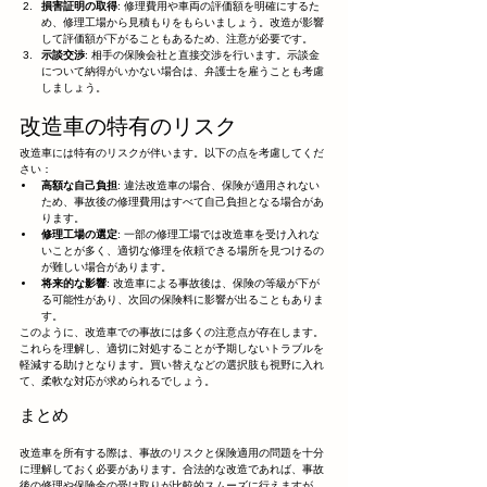
損害証明の取得
: 修理費用や車両の評価額を明確にするた
め、修理工場から見積もりをもらいましょう。改造が影響
して評価額が下がることもあるため、注意が必要です。
示談交渉
: 相手の保険会社と直接交渉を行います。示談金
について納得がいかない場合は、弁護士を雇うことも考慮
しましょう。
改造車の特有のリスク
改造車には特有のリスクが伴います。以下の点を考慮してくだ
さい：
高額な自己負担
: 違法改造車の場合、保険が適用されない
ため、事故後の修理費用はすべて自己負担となる場合があ
ります。
修理工場の選定
: 一部の修理工場では改造車を受け入れな
いことが多く、適切な修理を依頼できる場所を見つけるの
が難しい場合があります。
将来的な影響
: 改造車による事故後は、保険の等級が下が
る可能性があり、次回の保険料に影響が出ることもありま
す。
このように、改造車での事故には多くの注意点が存在します。
これらを理解し、適切に対処することが予期しないトラブルを
軽減する助けとなります。買い替えなどの選択肢も視野に入れ
て、柔軟な対応が求められるでしょう。
まとめ
改造車を所有する際は、事故のリスクと保険適用の問題を十分
に理解しておく必要があります。合法的な改造であれば、事故
後の修理や保険金の受け取りが比較的スムーズに行えますが、