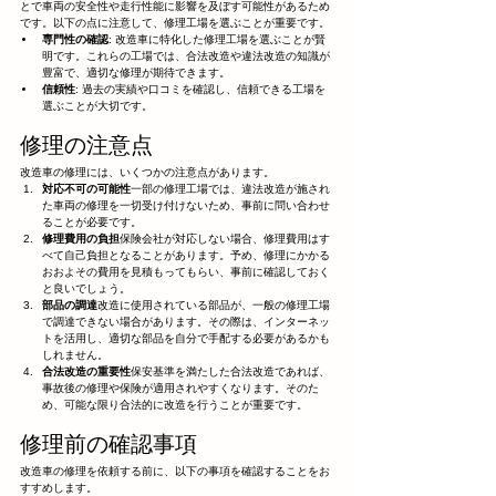
とで車両の安全性や走行性能に影響を及ぼす可能性があるため
です。以下の点に注意して、修理工場を選ぶことが重要です。
専門性の確認
: 改造車に特化した修理工場を選ぶことが賢
明です。これらの工場では、合法改造や違法改造の知識が
豊富で、適切な修理が期待できます。
信頼性
: 過去の実績や口コミを確認し、信頼できる工場を
選ぶことが大切です。
修理の注意点
改造車の修理には、いくつかの注意点があります。
対応不可の可能性
一部の修理工場では、違法改造が施され
た車両の修理を一切受け付けないため、事前に問い合わせ
ることが必要です。
修理費用の負担
保険会社が対応しない場合、修理費用はす
べて自己負担となることがあります。予め、修理にかかる
おおよその費用を見積もってもらい、事前に確認しておく
と良いでしょう。
部品の調達
改造に使用されている部品が、一般の修理工場
で調達できない場合があります。その際は、インターネッ
トを活用し、適切な部品を自分で手配する必要があるかも
しれません。
合法改造の重要性
保安基準を満たした合法改造であれば、
事故後の修理や保険が適用されやすくなります。そのた
め、可能な限り合法的に改造を行うことが重要です。
修理前の確認事項
改造車の修理を依頼する前に、以下の事項を確認することをお
すすめします。