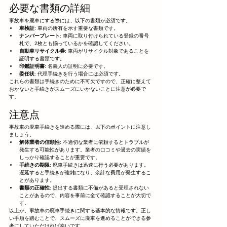
必要な書類の詳細
事故車を廃車にする際には、以下の書類が必須です。
車検証
: 車両の所有を示す重要な書類です。
ナンバープレート
: 車両に取り付けられている登録の番号
札で、2枚とも揃っているかを確認してください。
自動車リサイクル券
: 車両がリサイクル対象であることを
証明する書類です。
印鑑証明書
: 名義人の証明に必要です。
委任状
: 代理手続きを行う場合には必須です。
これらの書類は手続きのために不可欠ですので、正確に整えて
おかないと手続きがスムーズにいかないことに注意が必要で
す。
注意点
事故車の廃車手続きを進める際には、以下のポイントに注意し
ましょう。
解体業者の信頼性
: 不適切な業者に依頼するとトラブルが
発生する可能性があります。業者の口コミや過去の実績を
しっかり確認することが重要です。
手続きの期限
: 廃車手続きは迅速に行う必要があります。
遅延すると手続きが複雑になり、余計な費用が発生するこ
とがあります。
書類の正確性
: 提出する書類に不備があると受理されない
ことがあるので、内容を事前に全て確認することが大切で
す。
以上が、事故車の廃車手続きに関する基本的な情報です。正し
い手順を踏むことで、スムーズに廃車を進めることができる参
考にしていただければ幸いです。