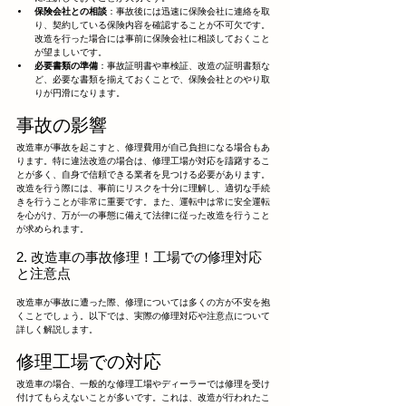
保険会社との相談
：事故後には迅速に保険会社に連絡を取
り、契約している保険内容を確認することが不可欠です。
改造を行った場合には事前に保険会社に相談しておくこと
が望ましいです。
必要書類の準備
：事故証明書や車検証、改造の証明書類な
ど、必要な書類を揃えておくことで、保険会社とのやり取
りが円滑になります。
事故の影響
改造車が事故を起こすと、修理費用が自己負担になる場合もあ
ります。特に違法改造の場合は、修理工場が対応を躊躇するこ
とが多く、自身で信頼できる業者を見つける必要があります。
改造を行う際には、事前にリスクを十分に理解し、適切な手続
きを行うことが非常に重要です。また、運転中は常に安全運転
を心がけ、万が一の事態に備えて法律に従った改造を行うこと
が求められます。
2. 改造車の事故修理！工場での修理対応
と注意点
改造車が事故に遭った際、修理については多くの方が不安を抱
くことでしょう。以下では、実際の修理対応や注意点について
詳しく解説します。
修理工場での対応
改造車の場合、一般的な修理工場やディーラーでは修理を受け
付けてもらえないことが多いです。これは、改造が行われたこ