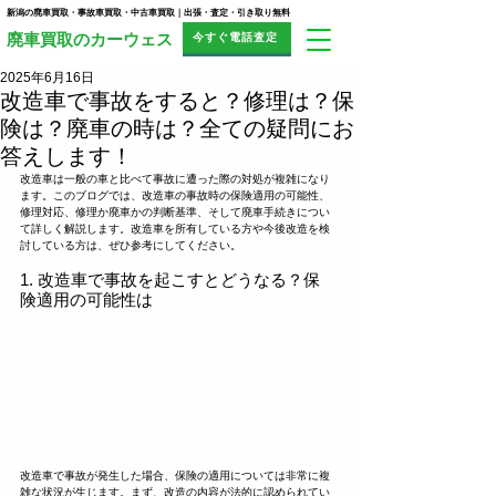
新潟の廃車買取・事故車買取・中古車買取｜出張・査定・引き取り無料
今すぐ電話査定
​廃車買取のカーウェス
2025年6月16日
改造車で事故をすると？修理は？保
険は？廃車の時は？全ての疑問にお
答えします！
改造車は一般の車と比べて事故に遭った際の対処が複雑になり
ます。このブログでは、改造車の事故時の保険適用の可能性、
修理対応、修理か廃車かの判断基準、そして廃車手続きについ
て詳しく解説します。改造車を所有している方や今後改造を検
討している方は、ぜひ参考にしてください。
1. 改造車で事故を起こすとどうなる？保
険適用の可能性は
改造車で事故が発生した場合、保険の適用については非常に複
雑な状況が生じます。まず、改造の内容が法的に認められてい