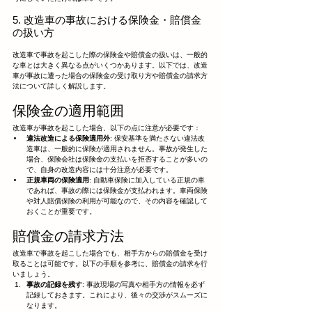
5. 改造車の事故における保険金・賠償金
の扱い方
改造車で事故を起こした際の保険金や賠償金の扱いは、一般的
な車とは大きく異なる点がいくつかあります。以下では、改造
車が事故に遭った場合の保険金の受け取り方や賠償金の請求方
法について詳しく解説します。
保険金の適用範囲
改造車が事故を起こした場合、以下の点に注意が必要です：
違法改造による保険適用外
: 保安基準を満たさない違法改
造車は、一般的に保険が適用されません。事故が発生した
場合、保険会社は保険金の支払いを拒否することが多いの
で、自身の改造内容には十分注意が必要です。
正規車両の保険適用
: 自動車保険に加入している正規の車
であれば、事故の際には保険金が支払われます。車両保険
や対人賠償保険の利用が可能なので、その内容を確認して
おくことが重要です。
賠償金の請求方法
改造車で事故を起こした場合でも、相手方からの賠償金を受け
取ることは可能です。以下の手順を参考に、賠償金の請求を行
いましょう。
事故の記録を残す
: 事故現場の写真や相手方の情報を必ず
記録しておきます。これにより、後々の交渉がスムーズに
なります。