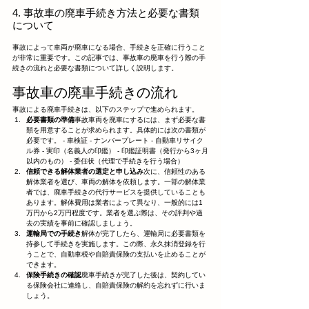
4. 事故車の廃車手続き方法と必要な書類
について
事故によって車両が廃車になる場合、手続きを正確に行うこと
が非常に重要です。この記事では、事故車の廃車を行う際の手
続きの流れと必要な書類について詳しく説明します。
事故車の廃車手続きの流れ
事故による廃車手続きは、以下のステップで進められます。
必要書類の準備
事故車両を廃車にするには、まず必要な書
類を用意することが求められます。具体的には次の書類が
必要です。 - 車検証 - ナンバープレート - 自動車リサイク
ル券 - 実印（名義人の印鑑） - 印鑑証明書（発行から3ヶ月
以内のもの） - 委任状（代理で手続きを行う場合）
信頼できる解体業者の選定と申し込み
次に、信頼性のある
解体業者を選び、車両の解体を依頼します。一部の解体業
者では、廃車手続きの代行サービスを提供していることも
あります。解体費用は業者によって異なり、一般的には1
万円から2万円程度です。業者を選ぶ際は、その評判や過
去の実績を事前に確認しましょう。
運輸局での手続き
解体が完了したら、運輸局に必要書類を
持参して手続きを実施します。この際、永久抹消登録を行
うことで、自動車税や自賠責保険の支払いを止めることが
できます。
保険手続きの確認
廃車手続きが完了した後は、契約してい
る保険会社に連絡し、自賠責保険の解約を忘れずに行いま
しょう。