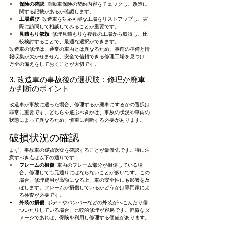
保険の確認
: 自動車保険の契約内容をチェックし、改造に
関する記載があるか確認します。
工場選び
: 改造車を対応可能な工場をリストアップし、実
際に訪問して相談してみることが重要です。
見積もり依頼
: 修理見積もりを複数の工場から取得し、比
較検討することで、最適な選択ができます。
改造車の修理は、通常の車両とは異なるため、事前の準備と情
報収集が欠かせません。安全で信頼できる修理工場を見つけ、
万全の備えをしておくことが大切です。
3. 改造車の事故後の選択肢：修理か廃車
か判断のポイント
改造車が事故に遭った場合、修理するか廃車にするかの選択は
非常に重要です。どちらを選ぶべきかは、事故の状況や車両の
状態によって異なるため、慎重に判断する必要があります。
破損状況の確認
まず、事故車の
破損状況
を確認することが最優先です。特に注
意すべき点は以下の通りです：
フレームの損傷
: 車両のフレーム部分が損傷している場
合、修理しても元通りにはならないことが多いです。この
場合、修理費用が高額になる上、車の安全性にも影響を及
ぼします。フレームが損傷しているかどうかは専門家によ
る検査が必要です。
外装の損傷
: ボディやバンパーなどの外装がへこんだり傷
ついたりしている場合、比較的修理が容易です。軽微なダ
メージであれば、保険を利用し修理する価値があります。