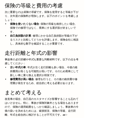
保険の等級と費用の考慮
次に重要なのは
保険の等級
です。保険を使用すると等級が下が
り、次年度の保険料が増加します。以下のポイントを考慮しま
しょう：
保険を使いたくない場合
: 保険の等級を維持したい場合、
保険での修理ではなく、廃車にする選択肢が好ましいで
す。
自己負担額の計算
: 修理にかかる自己負担額が等級の下が
るリスクと比較してどうかを評価します。保険会社に相談
し、具体的な数字を確認することが重要です。
走行距離と年式の影響
事故車の
走行距離や年式
も重要な判断材料です。以下の点を考
慮してください：
古い年式の車
: 年式が古く走行距離も多い場合、今後の維
持費用が高くなる可能性が高いです。そのため廃車にして
新しい車に乗り換える選択が得策です。
修理費用が高い場合
: 修理を行うと、その後の維持費や修
理費が発生するため、総合的に考える必要があります。
まとめて考える
改造車の場合、自己流のカスタマイズが影響することも忘れて
はいけません。特に、事故が保険対象外となる場合もあります
ので、保険の適用範囲をしっかり確認しましょう。事故車の今
後の扱いを決めるためには、破損状況、保険の等級、走行距
離、年式を総合的に検討することが不可欠です。🚗✨