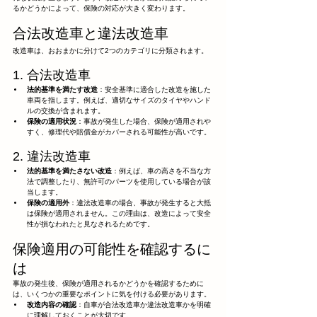
るかどうかによって、保険の対応が大きく変わります。
合法改造車と違法改造車
改造車は、おおまかに分けて2つのカテゴリに分類されます。
1. 合法改造車
法的基準を満たす改造
：安全基準に適合した改造を施した
車両を指します。例えば、適切なサイズのタイヤやハンド
ルの交換が含まれます。
保険の適用状況
：事故が発生した場合、保険が適用されや
すく、修理代や賠償金がカバーされる可能性が高いです。
2. 違法改造車
法的基準を満たさない改造
：例えば、車の高さを不当な方
法で調整したり、無許可のパーツを使用している場合が該
当します。
保険の適用外
：違法改造車の場合、事故が発生すると大抵
は保険が適用されません。この理由は、改造によって安全
性が損なわれたと見なされるためです。
保険適用の可能性を確認するに
は
事故の発生後、保険が適用されるかどうかを確認するために
は、いくつかの重要なポイントに気を付ける必要があります。
改造内容の確認
：自車が合法改造車か違法改造車かを明確
に理解しておくことが大切です。