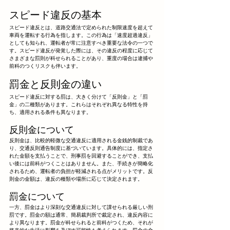
スピード違反の基本
スピード違反とは、道路交通法で定められた制限速度を超えて
車両を運転する行為を指します。この行為は「速度超過違反」
としても知られ、運転者が常に注意すべき重要な法令の一つで
す。スピード違反が発覚した際には、その違反の程度に応じて
さまざまな罰則が科せられることがあり、重度の場合は逮捕や
前科のつくリスクも伴います。
罰金と反則金の違い
スピード違反に対する罰は、大きく分けて「反則金」と「罰
金」の二種類があります。これらはそれぞれ異なる特性を持
ち、適用される条件も異なります。
反則金について
反則金は、比較的軽微な交通違反に適用される金銭的制裁であ
り、交通反則通告制度に基づいています。具体的には、指定さ
れた金額を支払うことで、刑事罰を回避することができ、支払
い後には前科がつくことはありません。また、手続きが簡略化
されるため、運転者の負担が軽減される点がメリットです。反
則金の金額は、違反の種類や場所に応じて決定されます。
罰金について
一方、罰金はより深刻な交通違反に対して課せられる厳しい刑
罰です。罰金の額は通常、簡易裁判所で裁定され、違反内容に
より異なります。罰金が科せられると前科がつくため、それが