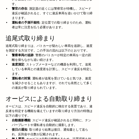
す。
警官の存在
: 測定器の近くには警察官が待機し、スピード
違反が確認されると、すぐに違反車両を追いかけて取り締
まります。
運転者の予測不能性
: 定位置での取り締まりのため、運転
者は常に注意を払う必要があります。
追尾式取り締まり
追尾式取り締まりは、パトカーが疑わしい車両を追跡し、速度
を測定する方法です。この手法の流れは以下のとおりです。
警察車両の追跡
: 警察のパトカーが特定の車両を一定の距
離を保ちながら追い続けます。
速度測定
: ストップメーターなどの機器を利用して、追尾
している車両との速度差を計算し、スピード違反を特定し
ます。
運転者の対策
: 運転者が追尾を受けていると気づき、速度
を減少させることもありますが、それでも依然として多く
の違反が取り締まられています。
オービスによる自動取り締まり
オービスは、スピード違反を自動的に検出する装置であり、違
反者を特定する機能を備えていますの取り締まり方法の特徴は
以下の通りです。
自動撮影機能
: スピード違反が確認されると同時に、ナン
バープレートや運転者を自動的に撮影します。
後日の通知
: 取り締まり結果は後日、通知書として送ら
れ、反則金や点数が記載されます。
無人運用
: オービスは自動で稼働するため、設置場所を知