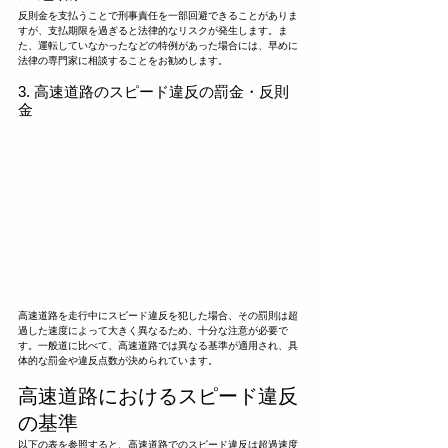
反則金を支払うことで刑事責任を一部回避できることがありま
すが、支払期限を過ぎると法律的なリスクが発生します。ま
た、運転していなかったなどの特例があった場合には、早めに
法律の専門家に相談することをお勧めします。
3. 高速道路のスピード違反の罰金・反則
金
高速道路を走行中にスピード違反を犯した場合、その罰則は超
過した速度によって大きく異なるため、十分な注意が必要で
す。一般道に比べて、高速道路では異なる基準が適用され、具
体的な罰金や違反点数が決められています。
高速道路におけるスピード違反
の基準
以下の表を参照すると、高速道路でのスピード違反は超過速度