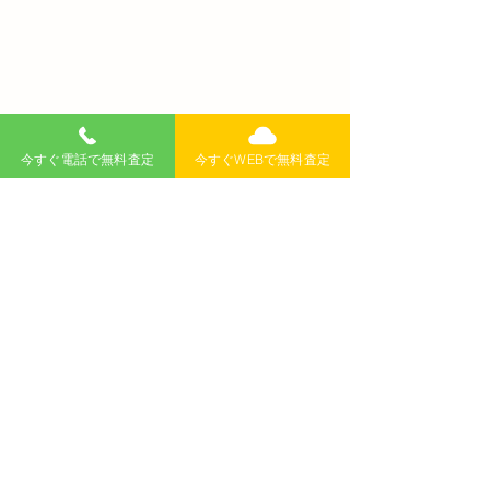
今すぐ電話で無料査定
今すぐWEBで無料査定
コメント
コメントを追加…
BMWの魅力を徹底解説！
車好き必見！高
女性におすすめの人気モ
で愛車を美しく