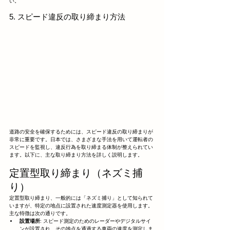
い。
5. スピード違反の取り締まり方法
道路の安全を確保するためには、スピード違反の取り締まりが
非常に重要です。日本では、さまざまな手法を用いて運転者の
スピードを監視し、違反行為を取り締まる体制が整えられてい
ます。以下に、主な取り締まり方法を詳しく説明します。
定置型取り締まり（ネズミ捕
り）
定置型取り締まり、一般的には「ネズミ捕り」として知られて
いますが、特定の地点に設置された速度測定器を使用します。
主な特徴は次の通りです。
設置場所
: スピード測定のためのレーダーやデジタルサイ
ンが設置され、その地点を通過する車両の速度を測定しま