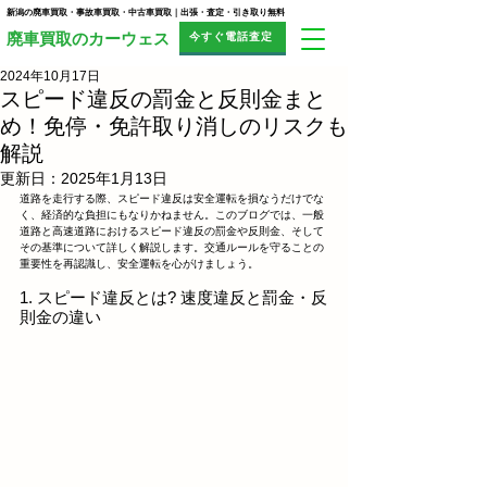
新潟の廃車買取・事故車買取・中古車買取｜出張・査定・引き取り無料
今すぐ電話査定
​廃車買取のカーウェス
2024年10月17日
スピード違反の罰金と反則金まと
め！免停・免許取り消しのリスクも
解説
更新日：
2025年1月13日
道路を走行する際、スピード違反は安全運転を損なうだけでな
く、経済的な負担にもなりかねません。このブログでは、一般
道路と高速道路におけるスピード違反の罰金や反則金、そして
その基準について詳しく解説します。交通ルールを守ることの
重要性を再認識し、安全運転を心がけましょう。
1. スピード違反とは? 速度違反と罰金・反
則金の違い