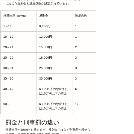
に応じた反則金と違反点数が設定されています。
超過速度（km/h）
反則金
違反点数
1～14
9,000円
1
15～19
12,000円
1
20～24
15,000円
2
25～29
18,000円
3
30～34
25,000円
3
35～39
35,000円
3
40～49
6ヵ月以下の懲役また
6
は10万円以下の罰金
50～
6ヵ月以下の懲役また
12
は10万円以下の罰金
罰金と刑事罰の違い
超過速度が40km/hを越えると、反則金ではなく刑事罰が科せら