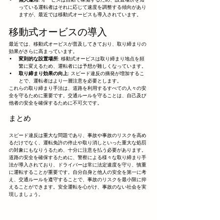
っている運転者はそれに応じて速度を調整する傾向があり
ますが、最近では移動式オービスも導入されています。
移動式オービスの導入
最近では、移動式オービスが普及してきており、取り締まりの
効果がさらに高まっています。
変則的な設置場所
: 移動式オービスは取り締まり地点を頻
繁に変えるため、運転者には予想が難しくなっています。
取り締まり効果の向上
: スピード違反の摘発が増加するこ
とで、運転者はより一層注意を必要とします。
これらの取り締まり手法は、道路を利用するすべての人々の安
全を守るために重要です。交通ルールを守ることは、自己及び
他者の安全を確保するために不可欠です。
まとめ
スピード違反は重大な問題であり、事故や事故のリスクを高め
るだけでなく、運転免許の停止や取り消しといった重大な処罰
の対象にもなりうるため、十分に注意を払う必要があります。
道路の安全を確保するために、警察による様々な取り締まり手
法が導入されており、ドライバーは常に法定速度を守り、慎重
に運転することが重要です。自分自身と他人の安全を第一に考
え、交通ルールを遵守することで、事故のリスクを最小限に抑
えることができます。安全運転を心がけ、事故のない社会を実
現しましょう。