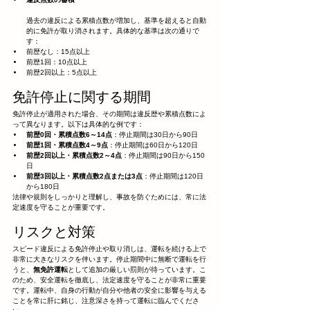
過去の違反による累積点数が増加し、基準を超えると自動
的に免許が取り消されます。具体的な基準は次の通りで
す：
前歴なし：15点以上
前歴1回：10点以上
前歴2回以上：5点以上
免許停止に関する期間
免許停止が適用された場合、その期間は違反歴や累積点数によ
って異なります。以下は具体的な例です：
前歴0回・累積点数6～14点
：停止期間は30日から90日
前歴1回・累積点数4～9点
：停止期間は60日から120日
前歴2回以上・累積点数2～4点
：停止期間は90日から150
日
前歴3回以上・累積点数2点または3点
：停止期間は120日
から180日
法律や規則をしっかりと理解し、事故を防ぐためには、常に法
定速度を守ることが重要です。
リスクと対策
スピード違反による免許停止や取り消しは、運転を続ける上で
非常に大きなリスクを伴います。停止期間中に無断で運転を行
うと、
無免許運転
として追加の厳しい罰則が待っています。こ
のため、安全運転を徹底し、法定速度を守ることが非常に重要
です。運転中、自身の行動が自分や他者の安全に影響を与える
ことを常に肝に銘じ、注意深さを持って運転に臨んでくださ