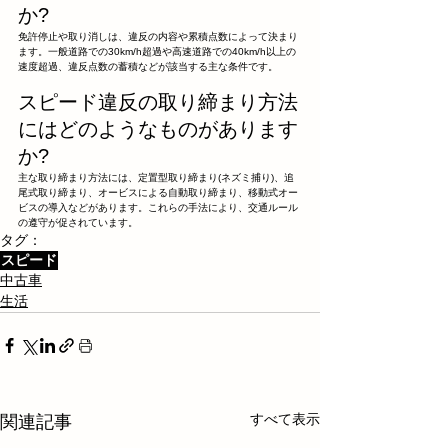
か?
免許停止や取り消しは、違反の内容や累積点数によって決まり
ます。一般道路での30km/h超過や高速道路での40km/h以上の
速度超過、違反点数の蓄積などが該当する主な条件です。
スピード違反の取り締まり方法
にはどのようなものがあります
か?
主な取り締まり方法には、定置型取り締まり(ネズミ捕り)、追
尾式取り締まり、オービスによる自動取り締まり、移動式オー
ビスの導入などがあります。これらの手法により、交通ルール
の遵守が促されています。
タグ：
スピード
中古車
生活
すべて表示
関連記事