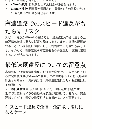
れます。具体的な処置は以下の通りです。
40km/h未満
: 行政罰として反則金が課せられます。
40km/h以上
: 刑事罰が適用され、最高6ヵ月の懲役または
10万円以下の罰金が科せられます。
高速道路でのスピード違反がも
たらすリスク
スピード違反が40km/hを超えると、違反点数が6点に達するた
め運転免許証に重大な影響を及ぼします。また、違反の履歴が
残ることで、将来的に運転に対して制約が出る可能性もありま
す。そのため、制限速度を守る重要性を再認識し、慎重に運転
することが求められます。
最低速度違反についての留意点
高速道路では最低速度違反にも注意が必要です。設定されてい
る法定最低速度は50km/hであり、この速度を下回ると反則金の
対象となります。具体的には、最低速度違反に対する罰則は以
下の通りです。
最低速度違反
: 反則金は6,000円、違反点数は1点です。
近年では監視カメラや自動取締装置が増加しているため、安全
運転を心がけ、適切な速度維持を心掛けることが重要です。
4. スピード違反で免停・免許取り消しに
なるケース