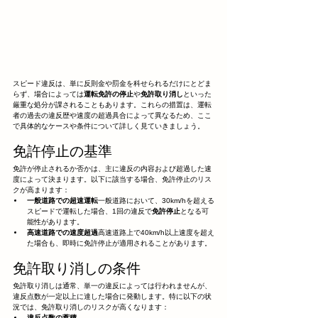
スピード違反は、単に反則金や罰金を科せられるだけにとどま
らず、場合によっては
運転免許の停止
や
免許取り消し
といった
厳重な処分が課されることもあります。これらの措置は、運転
者の過去の違反歴や速度の超過具合によって異なるため、ここ
で具体的なケースや条件について詳しく見ていきましょう。
免許停止の基準
免許が停止されるか否かは、主に違反の内容および超過した速
度によって決まります。以下に該当する場合、免許停止のリス
クが高まります：
一般道路での超速運転
一般道路において、30km/hを超える
スピードで運転した場合、1回の違反で
免許停止
となる可
能性があります。
高速道路での速度超過
高速道路上で40km/h以上速度を超え
た場合も、即時に免許停止が適用されることがあります。
免許取り消しの条件
免許取り消しは通常、単一の違反によっては行われませんが、
違反点数が一定以上に達した場合に発動します。特に以下の状
況では、免許取り消しのリスクが高くなります：
違反点数の蓄積