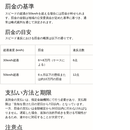
罰金の基準
スピードの超過が30km/hを超える場合には罰金が科せられま
す。罰金の金額は地域の公安委員会が定めた基準に基づき、通
常は略式裁判を通じて決定されます。
罰金の目安
スピード違反における罰金の概算は以下の通りです。
超過速度 (km/h)
罰金
違反点数
30km/h超過
6〜8万円（ケースに
6点
よる）
50km/h超過
6ヵ月以下の懲役また
12点
は約10万円の罰金
支払い方法と期限
反則金の支払いは、指定金融機関にて行う必要があり、支払期
限は「告知を受けた日の翌日から7日以内」となっています。
一方、罰金の支払いは金額確定から30日以内に行わなければな
りません。遅延した場合、追加の法的手続きを受ける可能性が
あるため、速やかに対応することが大切です。
注意点