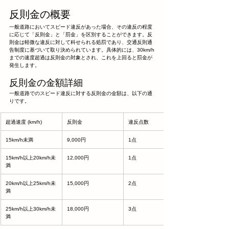
反則金の概要
一般道路においてスピード違反があった場合、その違反の程度
に応じて「反則金」と「罰金」を区別することができます。反
則金は軽微な違反に対して科せられる処罰であり、交通反則通
告制度に基づいて取り決められています。具体的には、30km/h
までの速度超過は反則金の対象とされ、これを上回ると罰金が
発生します。
反則金の金額詳細
一般道路でのスピード違反に対する反則金の金額は、以下の通
りです。
超過速度 (km/h)
反則金
違反点数
15km/h未満
9,000円
1点
15km/h以上20km/h未
12,000円
1点
満
20km/h以上25km/h未
15,000円
2点
満
25km/h以上30km/h未
18,000円
3点
満