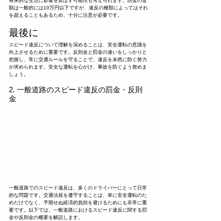
将来的な生活に影響を及ぼす可能性も考えられます。罰金の金
額は一般的には10万円以下ですが、違反の種類によってはそれ
を超えることもあるため、十分に注意が必要です。
最後に
スピード違反について理解を深めることは、安全運転の意識を
向上させるために重要です。反則金と罰金の違いをしっかりと
把握し、常に交通ルールを守ることで、違反を未然に防ぐ努力
が求められます。安全な運転を心がけ、事故を防ぐよう努めま
しょう。
2. 一般道路のスピード違反の罰金・反則
金
一般道路でのスピード違反は、多くのドライバーにとって日常
的な問題です。交通法規を遵守することは、単に安全運転のた
めだけでなく、予期せぬ経済的負担を避けるためにも非常に重
要です。以下では、一般道路におけるスピード違反に関する罰
金や反則金の概要を解説します。