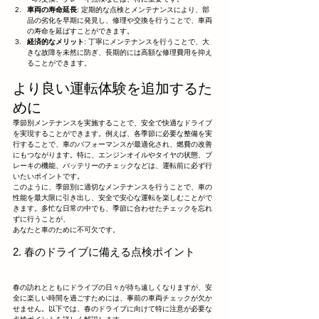
車両の寿命延長
: 定期的な点検とメンテナンスにより、部
品の劣化を早期に発見し、修理や交換を行うことで、車両
の寿命を延ばすことができます。
経済的なメリット
: 丁寧にメンテナンスを行うことで、大
きな故障を未然に防ぎ、長期的には高額な修理費用を抑え
ることができます。
より良い運転体験を追加するた
めに
季節別メンテナンスを実施することで、安全で快適なドライブ
を実現することができます。例えば、各季節に必要な整備を実
行することで、車のパフォーマンスが最適化され、燃費の改善
にもつながります。特に、エンジンオイルやタイヤの状態、ブ
レーキの機能、バッテリーのチェックなどは、運転前に必ず行
いたいポイントです。
このように、季節別に適切なメンテナンスを行うことで、車の
性能を最大限に引き出し、安全で安心な運転を楽しむことがで
きます。多忙な日常の中でも、季節に合わせたチェックを忘れ
ずに行うことが、
あなたと車のために不可欠です。
2. 春のドライブに備える点検ポイント
春の訪れとともにドライブの日々が待ち遠しくなりますが、安
全に楽しい時間を過ごすためには、事前の車両チェックが欠か
せません。以下では、春のドライブに向けて特に注意が必要な