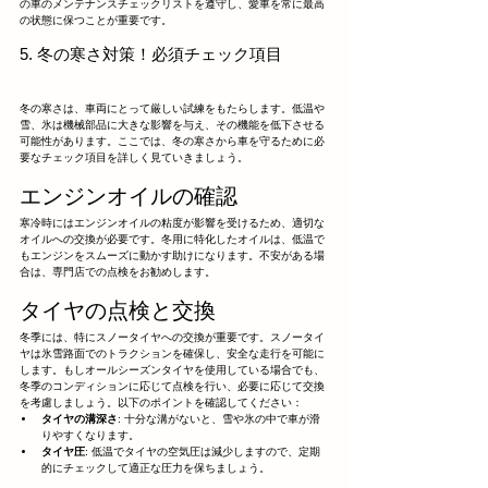
の車のメンテナンスチェックリストを遵守し、愛車を常に最高
の状態に保つことが重要です。
5. 冬の寒さ対策！必須チェック項目
冬の寒さは、車両にとって厳しい試練をもたらします。低温や
雪、氷は機械部品に大きな影響を与え、その機能を低下させる
可能性があります。ここでは、冬の寒さから車を守るために必
要なチェック項目を詳しく見ていきましょう。
エンジンオイルの確認
寒冷時にはエンジンオイルの粘度が影響を受けるため、適切な
オイルへの交換が必要です。冬用に特化したオイルは、低温で
もエンジンをスムーズに動かす助けになります。不安がある場
合は、専門店での点検をお勧めします。
タイヤの点検と交換
冬季には、特にスノータイヤへの交換が重要です。スノータイ
ヤは氷雪路面でのトラクションを確保し、安全な走行を可能に
します。もしオールシーズンタイヤを使用している場合でも、
冬季のコンディションに応じて点検を行い、必要に応じて交換
を考慮しましょう。以下のポイントを確認してください：
タイヤの溝深さ
: 十分な溝がないと、雪や氷の中で車が滑
りやすくなります。
タイヤ圧
: 低温でタイヤの空気圧は減少しますので、定期
的にチェックして適正な圧力を保ちましょう。