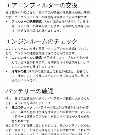
エアコンフィルターの交換
春は花粉やPM2.5など、車内空気が悪化する危険性が高い季節
です。エアコンフィルターの状態を確認することが大切です。
フィルターの状態確認
: 汚れや目詰まりが進行している場
合、フィルターの効果が低下します。定期的な交換を心が
け、快適な車内環境を保ちましょう。
エンジンルームのチェック
エンジンルームの点検も重要です。以下の点を確認しておくこ
とで、エンジンの性能を最適に保つことができます。
エンジンオイルの確認
: 使用状況によって汚れや劣化が進
んでいる場合があります。定期的なオイル交換を行い、エ
ンジンの寿命を延ばしましょう。
冷却水の量
: 冷却水の量が適正であるか確認し、必要に応
じて補充します。冷却システムのトラブルを未然に防ぐた
めのポイントです。
バッテリーの確認
特に、春は気温変化が大きく、バッテリーの負担も大きくなり
ます。以下の点を確認しましょう。
電圧のチェック
: バッテリーの電圧が正常値かどうかを確
認し、異常があれば交換を考慮するのが賢明です。古いバ
ッテリーは突然トラブルを引き起こす可能性があるため注
意が必要です。
春のドライブを存分に楽しむためには、車のメンテナンスを怠
らず、事前にしっかりと点検を行うことが大切です。これらの
ポイントをチェックして、安全で快適なドライブをお楽しみく