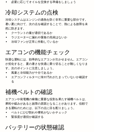
必要に応じてオイルを交換する準備をしましょう
冷却システムの点検
冷却システムはエンジンの過熱を防ぐ非常に重要な部分です。
暑い夏に向けて、次の点を確認することで、熱による故障を未
然に防ぎます。
クーラントの量が適切であるか
ラジエーターに漏れや腐食の兆候はないか
冷却ファンが正常に作動しているか
エアコンの機能チェック
快適な運転には、効率的なエアコンが欠かせません。エアコン
が劣化すると、夏の暑さを快適に乗り切ることが難しくなりま
す。次のポイントに注意しましょう。
風量と冷却能力が十分であるか
エアコンフィルターに埃や汚れがたまっていないか確認す
る
補機ベルトの確認
エアコンや発電機の稼働に重要な役割を果たす補機ベルトは、
摩耗や緩みがあると故障の原因となることがあります。信頼で
きる運転のためには、以下の点に目を配りましょう。
ベルトにひび割れや摩耗がないかチェック
緊張度が適切か確認する
バッテリーの状態確認