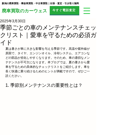
新潟の廃車買取・事故車買取・中古車買取｜出張・査定・引き取り無料
今すぐ電話査定
​廃車買取のカーウェス
2025年3月30日
季節ごとの車のメンテナンスチェッ
クリスト｜愛車を守るための必須ガ
イド
夏は暑さが車に大きな影響を与える季節です。高温や紫外線が
原因で、タイヤ、エンジンオイル、冷却システム、エアコンな
どの部品が劣化しやすくなります。そのため、車の適切なメン
テナンスが不可欠になります。本ブログでは、夏の暑さから愛
車を守るための具体的なチェックリストをご紹介します。車を
長く快適に乗り続けるためのヒントが満載ですので、ぜひご一
読ください。
1. 季節別メンテナンスの重要性とは？