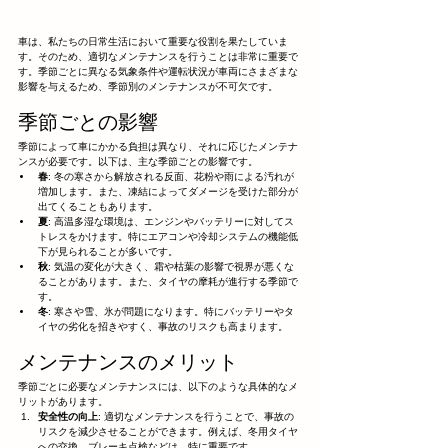
車は、私たちの日常生活において重要な役割を果たしていま
す。そのため、適切なメンテナンスを行うことは非常に重要で
す。季節ごとに異なる気象条件や運転状況が車両にさまざまな
影響を与えるため、季節別のメンテナンスが不可欠です。
季節ごとの影響
季節によって車にかかる負担は異なり、それに応じたメンテナ
ンスが必要です。以下は、主な季節ごとの影響です。
春
: 冬の寒さから解放される反面、花粉や雨による汚れが
増加します。また、凍結によってダメージを受けた部分が
出てくることもあります。
夏
: 高温多湿な環境は、エンジンやバッテリーに対してス
トレスをかけます。特にエアコンや冷却システムの機能低
下が見られることが多いです。
秋
: 気温の変化が大きく、霜や枯葉の影響で視界が悪くな
ることがあります。また、タイヤの摩耗が進行する季節で
す。
冬
: 寒さや雪、氷が問題になります。特にバッテリーやタ
イヤの劣化を招きやすく、事故のリスクも高まります。
メンテナンスのメリット
季節ごとに必要なメンテナンスには、以下のような具体的なメ
リットがあります。
安全性の向上
: 適切なメンテナンスを行うことで、事故の
リスクを減少させることができます。例えば、冬用タイヤ
への交換、ブレーキ点検などは、特に重要です。