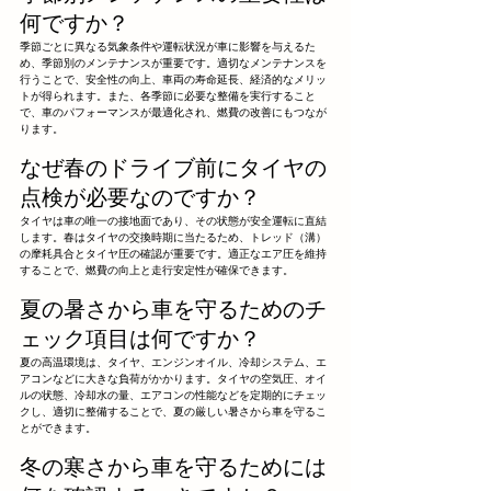
何ですか？
季節ごとに異なる気象条件や運転状況が車に影響を与えるた
め、季節別のメンテナンスが重要です。適切なメンテナンスを
行うことで、安全性の向上、車両の寿命延長、経済的なメリッ
トが得られます。また、各季節に必要な整備を実行すること
で、車のパフォーマンスが最適化され、燃費の改善にもつなが
ります。
なぜ春のドライブ前にタイヤの
点検が必要なのですか？
タイヤは車の唯一の接地面であり、その状態が安全運転に直結
します。春はタイヤの交換時期に当たるため、トレッド（溝）
の摩耗具合とタイヤ圧の確認が重要です。適正なエア圧を維持
することで、燃費の向上と走行安定性が確保できます。
夏の暑さから車を守るためのチ
ェック項目は何ですか？
夏の高温環境は、タイヤ、エンジンオイル、冷却システム、エ
アコンなどに大きな負荷がかかります。タイヤの空気圧、オイ
ルの状態、冷却水の量、エアコンの性能などを定期的にチェッ
クし、適切に整備することで、夏の厳しい暑さから車を守るこ
とができます。
冬の寒さから車を守るためには