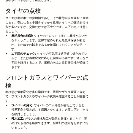
点検ポイントを詳しく解説します。
タイヤの点検
タイヤは車の唯一の接地面であり、その状態が安全運転に直結
します。春になると冬用タイヤから夏用タイヤへの交換を行う
方が多いですが、交換だけでは不十分です。以下の点に注意し
ましょう。
摩耗具合の確認
: タイヤのトレッド（溝）に異常がないか
をチェックします。法律で定められた最低溝深さがある
か、またはそれ以上であるか確認しておくことが大切で
す。
エア圧のチェック
: タイヤの空気圧は適正値に保たれてい
るか、または温度変化に応じた調整が必要です。適正なエ
ア圧を維持することで、燃費の向上と走行安定性が確保で
きます。
フロントガラスとワイパーの点
検
春は急な気象変化が多い季節です。降雨やゲリラ豪雨に備え
て、フロントガラスやワイパーの状態を確認することが重要で
す。
ワイパーの劣化
: ワイパーのゴム部分が劣化していると、
視界不良を引き起こす原因となります。必要に応じて交換
を検討しましょう。
撥水加工
: ガラスの撥水加工が効果を発揮することで、雨
の日でも視界を確保できます。撥水剤の塗布を忘れずに行
いましょう。