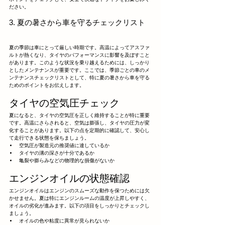
ださい。
3. 夏の暑さから車を守るチェックリスト
夏の季節は車にとって厳しい時期です。高温によってアスファ
ルトが熱くなり、タイヤのパフォーマンスに影響を及ぼすこと
があります。このような状況を乗り越えるためには、しっかり
としたメンテナンスが重要です。ここでは、季節ごとの車のメ
ンテナンスチェックリストとして、特に夏の暑さから車を守る
ためのポイントをお伝えします。
タイヤの空気圧チェック
夏になると、タイヤの空気圧を正しく維持することが特に重要
です。高温にさらされると、空気は膨張し、タイヤの圧力が変
化することがあります。以下の点を定期的に確認して、安心し
て走行できる状態を保ちましょう。
空気圧が製造元の推奨値に達しているか
タイヤの溝の深さが十分であるか
亀裂や膨らみなどの物理的な損傷がないか
エンジンオイルの状態確認
エンジンオイルはエンジンのスムーズな動作を保つためには欠
かせません。夏は特にエンジンルームの温度が上昇しやすく、
オイルの劣化が進みます。以下の項目をしっかりとチェックし
ましょう。
オイルの色や粘度に異常が見られないか