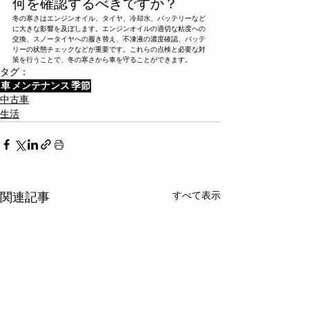
何を確認するべきですか？
冬の寒さはエンジンオイル、タイヤ、冷却水、バッテリーなど
に大きな影響を及ぼします。エンジンオイルの適切な粘度への
交換、スノータイヤへの履き替え、不凍液の濃度確認、バッテ
リーの状態チェックなどが重要です。これらの点検と必要な対
策を行うことで、冬の寒さから車を守ることができます。
タグ：
車
メンテナンス
季節
中古車
生活
すべて表示
関連記事