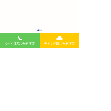
今すぐ電話で無料査定
今すぐWEBで無料査定
コメント
コメントを追加…
自動車保険の選び方と見
電気自動車（E
直しポイント：無駄を省
ットとデメリッ
き、安心を得る方法
解説！2025年
くべき情報
無料査定
記事
>