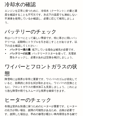
冷却水の確認
エンジンを正常に保つために、冷却水（クーラント）の量と濃
度を確認することも不可欠です。氷点下の温度でも凍結しない
不凍液を使用しているか確認し、必要に応じて補充しましょ
う。
バッテリーのチェック
冬はバッテリーにとって厳しい季節です。特に寒さに弱いバッ
テリーは、起動時にトラブルを引き起こすことがあります。以
下の点を確認してください：
バッテリー液の量
: 低下している場合は補充が必要です。
バッテリーの比重
: バッテリーテスターを使って、充電状
態をチェックし、必要があれば交換を検討しましょう。
ワイパーとフロントガラスの状
態
降雪時には視界が非常に重要です。ワイパーのゴムが劣化して
いると、効果的に水分を拭き取れません。ワイパーの交換とと
もに、フロントガラスの撥水加工も見直しましょう。これによ
り急な降雪や雨でもスムーズな視界を確保できます。
ヒーターのチェック
冬期は室内を快適に保つためのヒーターが重要です。ヒーター
の出力が弱い場合、故障の可能性があるため、点検が必要で
す。故障した場合は、早めの修理が暖かい車内環境を作る鍵で