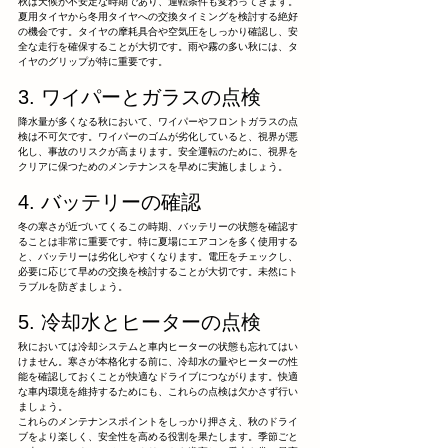
秋は天候が不安定な時期であり、運転条件も変わってきます。
夏用タイヤから冬用タイヤへの交換タイミングを検討する絶好
の機会です。タイヤの摩耗具合や空気圧をしっかり確認し、安
全な走行を確保することが大切です。雨や霧の多い秋には、タ
イヤのグリップが特に重要です。
3. ワイパーとガラスの点検
降水量が多くなる秋において、ワイパーやフロントガラスの点
検は不可欠です。ワイパーのゴムが劣化していると、視界が悪
化し、事故のリスクが高まります。安全運転のために、視界を
クリアに保つためのメンテナンスを早めに実施しましょう。
4. バッテリーの確認
冬の寒さが近づいてくるこの時期、バッテリーの状態を確認す
ることは非常に重要です。特に夏場にエアコンを多く使用する
と、バッテリーは劣化しやすくなります。電圧をチェックし、
必要に応じて早めの交換を検討することが大切です。未然にト
ラブルを防ぎましょう。
5. 冷却水とヒーターの点検
秋においては冷却システムと車内ヒーターの状態も忘れてはい
けません。寒さが本格化する前に、冷却水の量やヒーターの性
能を確認しておくことが快適なドライブにつながります。快適
な車内環境を維持するためにも、これらの点検は欠かさず行い
ましょう。
これらのメンテナンスポイントをしっかり押さえ、秋のドライ
ブをより楽しく、安全性を高める役割を果たします。季節ごと