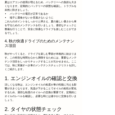
夏はエアコンの使用が増えるため、バッテリーへの負担も大き
くなります。定期的にバッテリーの状態を確認し、トラブルを
未然に防ぎましょう。
バッテリーの電圧が正常であるか
端子に腐食がないか見逃さないように
これらのポイントをしっかりと押さえ、夏の厳しい暑さから車
を守るためのメンテナンスを行いましょう。適切なチェックと
整備を行うことで、安全に快適なドライブを楽しむことができ
るでしょう。
4. 秋の快適ドライブのためのメンテナン
ス項目
秋がやってくると、ドライブを楽しむ季節が本格的に始まりま
す。この特別な時間を心から満喫するためには、重要なメンテ
ナンス項目をしっかりチェックすることが欠かせません。ここ
では、秋に実施すべき車のメンテナンスチェックリストを詳し
くご紹介します。
1. エンジンオイルの確認と交換
涼しくなる秋は、エンジンオイルの粘度が車の性能に与える影
響が大きくなります。気温が下がることでオイルの粘性が変化
するため、適切な粘度のオイルへの交換が重要です。定期的に
オイルのレベルを確認し、必要な時には速やかに交換を行いま
しょう。
2. タイヤの状態チェック