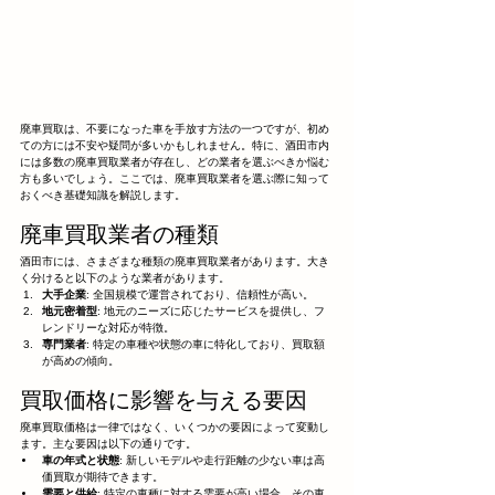
廃車買取は、不要になった車を手放す方法の一つですが、初め
ての方には不安や疑問が多いかもしれません。特に、酒田市内
には多数の廃車買取業者が存在し、どの業者を選ぶべきか悩む
方も多いでしょう。ここでは、廃車買取業者を選ぶ際に知って
おくべき基礎知識を解説します。
廃車買取業者の種類
酒田市には、さまざまな種類の廃車買取業者があります。大き
く分けると以下のような業者があります。
大手企業
: 全国規模で運営されており、信頼性が高い。
地元密着型
: 地元のニーズに応じたサービスを提供し、フ
レンドリーな対応が特徴。
専門業者
: 特定の車種や状態の車に特化しており、買取額
が高めの傾向。
買取価格に影響を与える要因
廃車買取価格は一律ではなく、いくつかの要因によって変動し
ます。主な要因は以下の通りです。
車の年式と状態
: 新しいモデルや走行距離の少ない車は高
価買取が期待できます。
需要と供給
: 特定の車種に対する需要が高い場合、その車