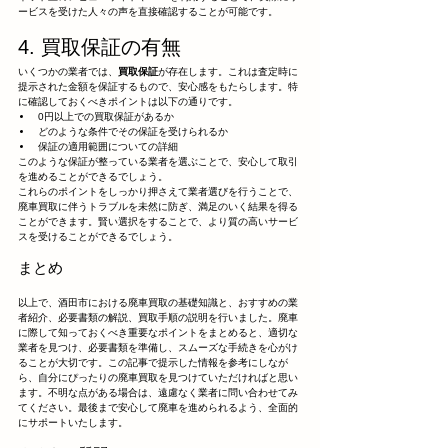
ービスを受けた人々の声を直接確認することが可能です。
4. 買取保証の有無
いくつかの業者では、
買取保証
が存在します。これは査定時に
提示された金額を保証するもので、安心感をもたらします。特
に確認しておくべきポイントは以下の通りです。
0円以上での買取保証があるか
どのような条件でその保証を受けられるか
保証の適用範囲についての詳細
このような保証が整っている業者を選ぶことで、安心して取引
を進めることができるでしょう。
これらのポイントをしっかり押さえて業者選びを行うことで、
廃車買取に伴うトラブルを未然に防ぎ、満足のいく結果を得る
ことができます。賢い選択をすることで、より質の高いサービ
スを受けることができるでしょう。
まとめ
以上で、酒田市における廃車買取の基礎知識と、おすすめの業
者紹介、必要書類の解説、買取手順の説明を行いました。廃車
に際して知っておくべき重要なポイントをまとめると、適切な
業者を見つけ、必要書類を準備し、スムーズな手続きを心がけ
ることが大切です。この記事で提示した情報を参考にしなが
ら、自分にぴったりの廃車買取を見つけていただければと思い
ます。不明な点がある場合は、遠慮なく業者に問い合わせてみ
てください。最後まで安心して廃車を進められるよう、全面的
にサポートいたします。