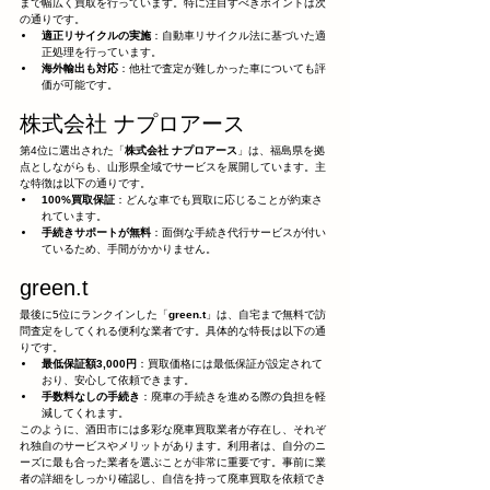
まで幅広く買取を行っています。特に注目すべきポイントは次
の通りです。
適正リサイクルの実施
：自動車リサイクル法に基づいた適
正処理を行っています。
海外輸出も対応
：他社で査定が難しかった車についても評
価が可能です。
株式会社 ナプロアース
第4位に選出された「
株式会社 ナプロアース
」は、福島県を拠
点としながらも、山形県全域でサービスを展開しています。主
な特徴は以下の通りです。
100%買取保証
：どんな車でも買取に応じることが約束さ
れています。
手続きサポートが無料
：面倒な手続き代行サービスが付い
ているため、手間がかかりません。
green.t
最後に5位にランクインした「
green.t
」は、自宅まで無料で訪
問査定をしてくれる便利な業者です。具体的な特長は以下の通
りです。
最低保証額3,000円
：買取価格には最低保証が設定されて
おり、安心して依頼できます。
手数料なしの手続き
：廃車の手続きを進める際の負担を軽
減してくれます。
このように、酒田市には多彩な廃車買取業者が存在し、それぞ
れ独自のサービスやメリットがあります。利用者は、自分のニ
ーズに最も合った業者を選ぶことが非常に重要です。事前に業
者の詳細をしっかり確認し、自信を持って廃車買取を依頼でき