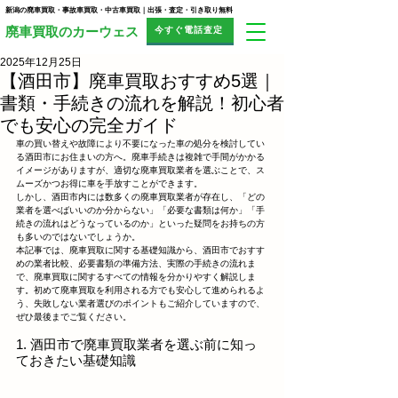
新潟の廃車買取・事故車買取・中古車買取｜出張・査定・引き取り無料
今すぐ電話査定
​廃車買取のカーウェス
2025年12月25日
【酒田市】廃車買取おすすめ5選｜
書類・手続きの流れを解説！初心者
でも安心の完全ガイド
車の買い替えや故障により不要になった車の処分を検討してい
る酒田市にお住まいの方へ。廃車手続きは複雑で手間がかかる
イメージがありますが、適切な廃車買取業者を選ぶことで、ス
ムーズかつお得に車を手放すことができます。
しかし、酒田市内には数多くの廃車買取業者が存在し、「どの
業者を選べばいいのか分からない」「必要な書類は何か」「手
続きの流れはどうなっているのか」といった疑問をお持ちの方
も多いのではないでしょうか。
本記事では、廃車買取に関する基礎知識から、酒田市でおすす
めの業者比較、必要書類の準備方法、実際の手続きの流れま
で、廃車買取に関するすべての情報を分かりやすく解説しま
す。初めて廃車買取を利用される方でも安心して進められるよ
う、失敗しない業者選びのポイントもご紹介していますので、
ぜひ最後までご覧ください。
1. 酒田市で廃車買取業者を選ぶ前に知っ
ておきたい基礎知識