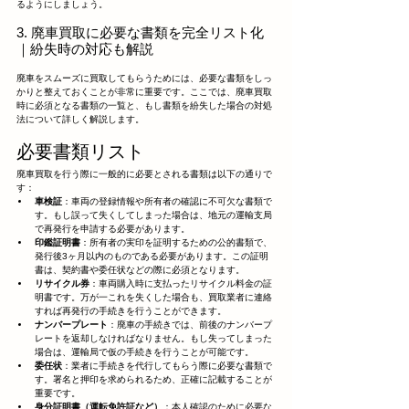
るようにしましょう。
3. 廃車買取に必要な書類を完全リスト化
｜紛失時の対応も解説
廃車をスムーズに買取してもらうためには、必要な書類をしっ
かりと整えておくことが非常に重要です。ここでは、廃車買取
時に必須となる書類の一覧と、もし書類を紛失した場合の対処
法について詳しく解説します。
必要書類リスト
廃車買取を行う際に一般的に必要とされる書類は以下の通りで
す：
車検証
：車両の登録情報や所有者の確認に不可欠な書類で
す。もし誤って失くしてしまった場合は、地元の運輸支局
で再発行を申請する必要があります。
印鑑証明書
：所有者の実印を証明するための公的書類で、
発行後3ヶ月以内のものである必要があります。この証明
書は、契約書や委任状などの際に必須となります。
リサイクル券
：車両購入時に支払ったリサイクル料金の証
明書です。万が一これを失くした場合も、買取業者に連絡
すれば再発行の手続きを行うことができます。
ナンバープレート
：廃車の手続きでは、前後のナンバープ
レートを返却しなければなりません。もし失ってしまった
場合は、運輸局で仮の手続きを行うことが可能です。
委任状
：業者に手続きを代行してもらう際に必要な書類で
す。署名と押印を求められるため、正確に記載することが
重要です。
身分証明書（運転免許証など）
：本人確認のために必要な