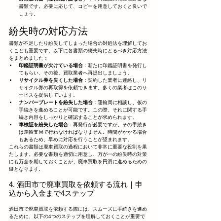
書類です。必要に応じて、コピーを用意しておくと良いで
しょう。
紛失時の対応方法
書類が不足したり紛失してしまった場合の対処法を理解してお
くことも重要です。以下に各書類の紛失時にとるべき対応方法
をまとめました：
印鑑証明書が欠けている場合
：新たに印鑑証明書を発行し
てもらい、その後、買取業者へ再提出しましょう。
リサイクル券を失くした場合
：契約した業者に連絡し、リ
サイクル券の再取得を依頼できます。多くの業者はこのサ
ービスを提供しています。
ナンバープレートを紛失した場合
：運輸局に相談し、仮の
手続きを進めることが可能です。この際、それに関する手
続き内容をしっかりと確認することが求められます。
車検証を紛失した場合
：再発行が必要ですが、その手続き
は運輸支局で行わなければなりません。時間がかかる場合
もあるため、早めに対応を行うことが望まれます。
これらの書類は廃車買取の過程において非常に重要な役割を果
たします。必要な書類を適切に用意し、万が一の紛失時の対策
にも万全を期しておくことが、廃車買取を円滑に進めるための
鍵となります。
4. 酒田市で廃車買取を依頼する流れ｜申
込から入金まで4ステップ
酒田市で廃車買取を依頼する際には、スムーズに手続きを進め
るために、以下の4つのステップを理解しておくことが重要で