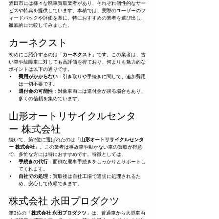
酒田市には様々な廃車買取業者があり、それぞれ個性的なサー
ビスや特典を提供しています。本稿では、実際のユーザーのフ
ィードバックや評価を基に、特におすすめの業者を選び出し、
徹底的に比較してみました。
カーネクスト
初めにご紹介するのは「
カーネクスト
」です。この業者は、古
い車や故障車に対しても高評価を得ており、何よりも魅力的な
ポイントは以下の通りです。
費用がかからない
：引き取りや手続きに関して、追加費用
は一切不要です。
還付金の可能性
：対象車両には還付金が戻る場合もあり、
多くの信頼を集めています。
山形オートリサイクルセンタ
ー 株式会社
続いて、第2位に選ばれたのは「
山形オートリサイクルセンタ
ー 株式会社
」。この業者は事故車や動かない車の買取が得意
で、多忙な方には特におすすめです。特徴としては、
手続きの代行
：面倒な廃車手続きをしっかりとサポートし
てくれます。
自社での処理
：買取後は自社工場で適切に処理されるた
め、安心して依頼できます。
株式会社 永田プロダクツ
第3位の「
株式会社 永田プロダクツ
」は、普通車から大型車両