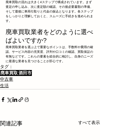
廃車買取の流れは大きく4ステップで構成されています。まず
査定の申し込み、次に査定額の確認、その後必要書類の準備、
そして最後に車両引取りと代金の振込となります。各ステップ
をしっかりと理解しておくと、スムーズに手続きを進められま
す。
廃車買取業者をどのように選べ
ばよいですか?
廃車買取業者を選ぶ上で重要なポイントは、手数料や費用の確
認、サービス内容の充実度、評判や口コミの確認、買取保証の
有無などです。これらの要素を総合的に検討し、自身のニーズ
に最適な業者を見つけることが肝心です。
タグ：
廃車買取
酒田市
中古車
生活
すべて表示
関連記事