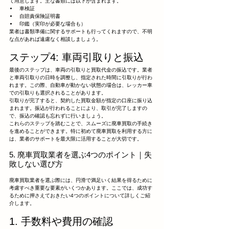
て用意します。主な書類には以下が含まれます。
車検証
自賠責保険証明書
印鑑（実印が必要な場合も）
業者は書類準備に関するサポートも行ってくれますので、不明
な点があれば遠慮なく相談しましょう。
ステップ4: 車両引取りと振込
最後のステップは、車両の引取りと買取代金の振込です。業者
と車両引取りの日時を調整し、指定された時間に引取りが行わ
れます。この際、自動車が動かない状態の場合は、レッカー車
での引取りも選択されることがあります。
引取りが完了すると、契約した買取金額が指定の口座に振り込
まれます。振込が行われることにより、取引が完了しますの
で、振込の確認も忘れずに行いましょう。
これらのステップを踏むことで、スムーズに廃車買取の手続き
を進めることができます。特に初めて廃車買取を利用する方に
は、業者のサポートを最大限に活用することが大切です。
5. 廃車買取業者を選ぶ4つのポイント｜失
敗しない選び方
廃車買取業者を選ぶ際には、円滑で満足いく結果を得るために
考慮すべき重要な要素がいくつかあります。ここでは、成功す
るために押さえておきたい4つのポイントについて詳しくご紹
介します。
1. 手数料や費用の確認