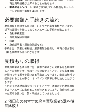
両は買取価格が上昇することがあります。
業者のキャンペーン
: 業者が実施している特別なキャンペ
ーンや割引も影響を及ぼします。
必要書類と手続きの流れ
廃車買取を依頼する際には、いくつかの必要書類があります。
以下の書類を準備しておくとスムーズに手続きが進みます。
自動車検査証
自賠責保険証明書
印鑑
身分証明書（運転免許証など）
手続きは、業者に依頼後、必要書類を提出し、車両の引き取り
日程を調整する流れになります。
見積もりの取得
廃車買取業者を選ぶ際には、複数の業者から見積もりを取得す
ることが大切です。見積もりを比較することで、より高価買取
が期待できる業者を見つける手助けになります。査定は無料で
提供されることが多く、オンラインで簡単に申し込むことがで
きます。
このような基礎知識を持っておくことで、酒田市での廃車買取
をよりスムーズに進めることができるでしょう。自分の車に合
った業者を見つけ、賢く手続きしていきましょう。
2. 酒田市のおすすめ廃車買取業者5選を徹
底比較！