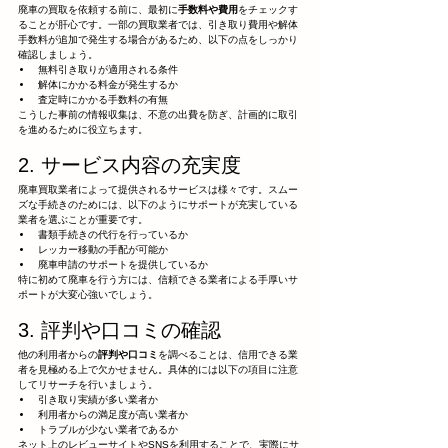
廃車の買取を依頼する前に、最初に
手数料や費用
をチェックす
ることが肝心です。一部の買取業者では、引き取り費用や解体
手数料が追加で発生する場合があるため、以下の点をしっかり
確認しましょう。
無料引き取りが適用される条件
解体にかかる料金が発生するか
査定時にかかる手数料の有無
こうした事前の情報収集は、不意の出費を防ぎ、計画的に取引
を進めるために役立ちます。
2. サービス内容の充実度
廃車買取業者によって提供されるサービスは様々です。スムー
ズな手続きのためには、以下のようにサポートが充実している
業者を選ぶことが重要です。
書類手続きの代行を行っているか
レッカー移動の手配が可能か
廃車申請のサポートを提供しているか
特に初めて廃車を行う方には、信頼できる業者による手厚いサ
ポートが大変心強いでしょう。
3. 評判や口コミの確認
他の利用者からの
評判や口コミ
を調べることは、信用できる業
者を見極める上で欠かせません。具体的には以下の項目に注意
してリサーチを行いましょう。
引き取り実績が多い業者か
利用者からの満足度が高い業者か
トラブルが少ない業者であるか
ネット上のレビューサイトやSNSを利用することで、実際にサ