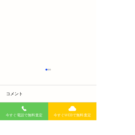
コメント
今すぐ電話で無料査定
今すぐWEBで無料査定
コメントを追加…
【米沢市】廃車買取はど
【山形市】廃車
こが高い？事故車・不動
場とおすすめ業
車もOKの業者リスト完全
カー無料の店は