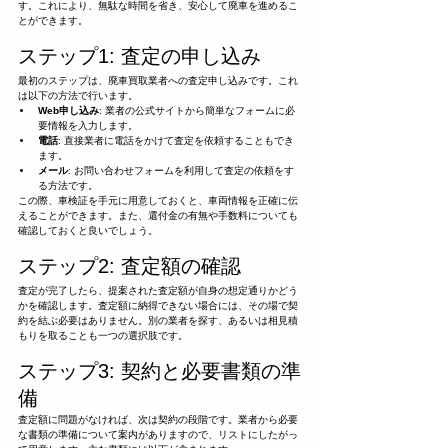
す。これにより、無駄な時間を省き、安心して廃車を進めるこ
とができます。
ステップ1: 査定の申し込み
最初のステップは、廃車買取業者への査定申し込みです。これ
は以下の方法で行います。
Web申し込み
: 業者の公式サイトから簡単なフォームに必
要情報を入力します。
電話
: 直接業者に電話をかけて査定を依頼することもでき
ます。
メール
: お問い合わせフォームを利用して査定の依頼をす
る方法です。
この際、車検証を手元に用意しておくと、車両情報を正確に伝
えることができます。また、還付金の有無や手数料についても
確認しておくと良いでしょう。
ステップ2: 査定額の確認
査定が完了したら、提案された査定額が自身の想定通りかどう
かを確認します。査定額に納得できない場合には、その場で契
約を結ぶ必要はありません。別の業者を探す、あるいは相見積
もりを取ることも一つの選択肢です。
ステップ3: 契約と必要書類の準
備
査定額に問題がなければ、次は契約の段階です。業者から必要
な書類の準備について案内がありますので、リストにしたがっ