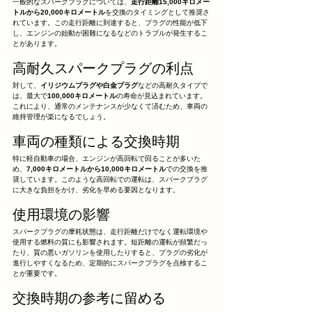
一般的なスパークプラグについては、
走行距離15,000キロメー
トルから20,000キロメートル
を交換のタイミングとして推奨さ
れています。この走行距離に到達すると、プラグの性能が低下
し、エンジンの始動が困難になるなどのトラブルが発生するこ
とがあります。
高耐久スパークプラグの利点
対して、
イリジウムプラグや白金プラグ
などの高耐久タイプで
は、最大で
100,000キロメートル
の寿命が見込まれています。
これにより、通常のメンテナンスが少なくて済むため、車両の
維持管理が楽になるでしょう。
車両の種類による交換時期
特に軽自動車の場合、エンジンが高回転で回ることが多いた
め、
7,000キロメートルから10,000キロメートル
での交換を推
奨しています。このような高回転での運転は、スパークプラグ
に大きな負担をかけ、劣化を早める要因となります。
使用環境の影響
スパークプラグの摩耗状態は、走行距離だけでなく運転環境や
使用する燃料の質にも影響されます。短距離の運転が頻繁だっ
たり、質の悪いガソリンを使用したりすると、プラグの劣化が
進行しやすくなるため、定期的にスパークプラグを点検するこ
とが重要です。
交換時期の参考に留める