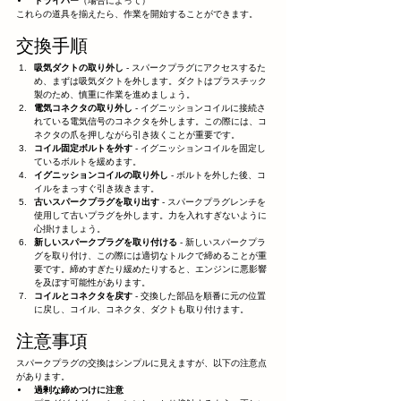
ドライバー
（場合によって）
これらの道具を揃えたら、作業を開始することができます。
交換手順
吸気ダクトの取り外し
 - スパークプラグにアクセスするた
め、まずは吸気ダクトを外します。ダクトはプラスチック
製のため、慎重に作業を進めましょう。
電気コネクタの取り外し
 - イグニッションコイルに接続さ
れている電気信号のコネクタを外します。この際には、コ
ネクタの爪を押しながら引き抜くことが重要です。
コイル固定ボルトを外す
 - イグニッションコイルを固定し
ているボルトを緩めます。
イグニッションコイルの取り外し
 - ボルトを外した後、コ
イルをまっすぐ引き抜きます。
古いスパークプラグを取り出す
 - スパークプラグレンチを
使用して古いプラグを外します。力を入れすぎないように
心掛けましょう。
新しいスパークプラグを取り付ける
 - 新しいスパークプラ
グを取り付け、この際には適切なトルクで締めることが重
要です。締めすぎたり緩めたりすると、エンジンに悪影響
を及ぼす可能性があります。
コイルとコネクタを戻す
 - 交換した部品を順番に元の位置
に戻し、コイル、コネクタ、ダクトも取り付けます。
注意事項
スパークプラグの交換はシンプルに見えますが、以下の注意点
があります。
過剰な締めつけに注意