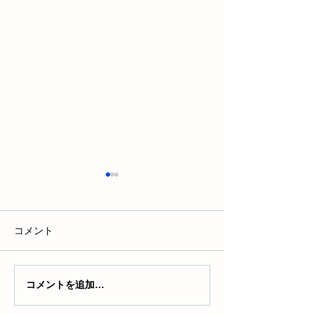
コメント
コメントを追加…
自動車ディーラーはなく
【教習所では教
なる!? EV時代の販売革命
ない】車のライ