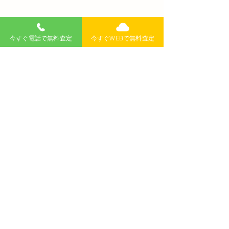
と新たな顧客価値の創造
い付け方と使い
ガイド
無料査定
記事
>
今すぐ電話で無料査定
今すぐWEBで無料査定
​新着記事
新潟で事故車の廃車買取はどこ
がいい？無料査定・出張・中古
車買取まで解説