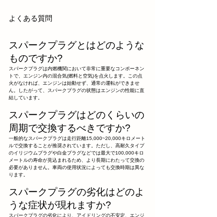
よくある質問
スパークプラグとはどのような
ものですか?
スパークプラグは内燃機関において非常に重要なコンポーネン
トで、エンジン内の混合気(燃料と空気)を点火します。この点
火がなければ、エンジンは始動せず、通常の運転ができませ
ん。したがって、スパークプラグの状態はエンジンの性能に直
結しています。
スパークプラグはどのくらいの
周期で交換するべきですか?
一般的なスパークプラグは走行距離15,000~20,000キロメート
ルで交換することが推奨されています。ただし、高耐久タイプ
のイリジウムプラグや白金プラグなどでは最大で100,000キロ
メートルの寿命が見込まれるため、より長期にわたって交換の
必要がありません。車両の使用状況によっても交換時期は異な
ります。
スパークプラグの劣化はどのよ
うな症状が現れますか?
スパークプラグの劣化により、アイドリングの不安定、エンジ