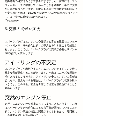
交換時期の目安はあくまで参考にすぎません。実際には、エン
ジンがスムーズに動作しているかどうかを基準に、早めに交換
が必要な場合もあります。心配がある場合や普段の運転状況に
不安を感じた際は、
10,000キロメートルごと
に点検を行うこと
で、より安全に運転を続けられます。
```markdown
3. 交換の兆候や症状
スパークプラグはエンジンの心臓部とも言える重要なコンポー
ネントであり、その劣化は多くの不具合を引き起こす可能性が
あります。ここでは、スパークプラグの交換が必要なサインや
症状を詳しく説明します。
アイドリングの不安定
スパークプラグが老朽化すると、エンジンのアイドリング時に
異常な音が発生することがあります。本来はスムーズな運転が
期待されるところですが、アイドリング中にエンジンの音が途
切れたり、震えたりする場合は、スパークプラグの状態を疑う
べきです。この場合、安全を考慮して迅速な点検を行うことが
勧められます。
突然のエンジン停止
走行中にエンジンが突然止まってしまうこともあります。これ
はスパークプラグの劣化による点火不良が関与していることが
多く、エンジン関連の複数の問題が考えられるため、専門家に
よる検査を受けた方が良いでしょう。