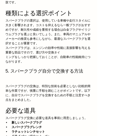
肢です。
種類による選択ポイント
スパークプラグの選択は、使用している車種や走行スタイルに
大きく影響されます。コストを抑えるなら一般プラグがおすす
めですが、耐久性や成績を重視する場合は白金プラグやイリジ
ウムプラグを選ぶと良いでしょう。また、車両のマニュアルや
メーカーの推奨も参考にしながら、最適なスパークプラグを選
択することが重要です。
スパークプラグは、エンジンの効率や性能に直接影響を与える
重要な部品ですので、選び方や交換タイ
ミングをしっかり把握しておくことが、自動車の性能維持につ
ながります。
5. スパークプラグ自分で交換する方法
スパークプラグの交換は、特別な技術を必要としない比較的簡
単な作業ですが、慎重に手順を踏むことがポイントです。以下
に、自分でスパークプラグを交換するための手順と注意すべき
点をまとめました。
必要な道具
スパークプラグ交換に必要な道具を事前に用意しましょう。
新しいスパークプラグ
スパークプラグレンチ
ラチェットレンチセット