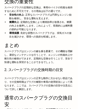
交換の重要性
スパークプラグの定期的な交換は、車両やバイクの性能を維持
するために不可欠です。その理由は以下の通りです。
安全性の向上
: 正常なスパークプラグは円滑なエンジン始
動を確保し、安全な運転を支えます。
燃費向上
: 定期的な交換により燃焼効率が改善され、燃費
の向上を後押しします。これによって、長期的には燃料費
の節約が可能となります。
環境保護
: 良好な状態のスパークプラグは、排気ガスの放
出を減少させ、環境への負担を軽減します。
まとめ
スパークプラグはエンジンの鍵を握る要素で、その機能を理解
し、適切なメンテナンスを行うことで、エンジンの性能向上や
耐久性の確保ができます。定期的な交換を行うことで、安全で
快適な運転を実現することができるでしょう。
2. スパークプラグの交換時期の目安
スパークプラグはエンジンの正常な動作に欠かせない部品であ
り、その交換時期はプラグの種類や車両の使用状況によって異
なります。ここでは、スパークプラグの交換の目安や注意点に
ついて詳しく解説します。
通常のスパークプラグの交換目
安