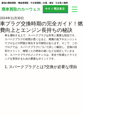
新潟の廃車買取・事故車買取・中古車買取｜出張・査定・引き取り無料
今すぐ電話査定
​廃車買取のカーウェス
2024年11月30日
車プラグ交換時期の完全ガイド！燃
費向上とエンジン長持ちの秘訣
車を運転する上で、スパークプラグは非常に重要な部品です。
スパークプラグの状態が悪くなると、燃費の低下やエンジント
ラブルなどの問題が発生する可能性があります。そこで、この
ブログでは、スパークプラグについて詳しく解説し、交換の目
安やメリット、種類ごとの寿命の違いなどを紹介していきま
す。スパークプラグのメンテナンスは、安全で快適なドライビ
ングを実現するための重要なポイントです。
1. スパークプラグとは?交換が必要な理由