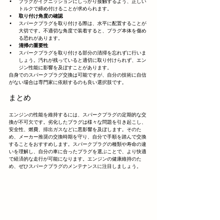
プラグがイグニッションにしっかり接触するよう、正しい
トルクで締め付けることが求められます。
取り付け角度の確認
スパークプラグを取り付ける際は、水平に配置することが
大切です。不適切な角度で装着すると、プラグ本体を傷め
る恐れがあります。
清掃の重要性
スパークプラグを取り付ける部分の清掃を忘れずに行いま
しょう。汚れが残っていると適切に取り付けられず、エン
ジン性能に影響を及ぼすことがあります。
自身でのスパークプラグ交換は可能ですが、自分の技術に自信
がない場合は専門家に依頼するのも良い選択肢です。
まとめ
エンジンの性能を維持するには、スパークプラグの定期的な交
換が不可欠です。劣化したプラグは様々な問題を引き起こし、
安全性、燃費、排出ガスなどに悪影響を及ぼします。そのた
め、メーカー推奨の交換時期を守り、自分で手順を踏んで交換
することをおすすめします。スパークプラグの種類や寿命の違
いを理解し、自分の車に合ったプラグを選ぶことで、より快適
で経済的な走行が可能になります。エンジンの健康維持のた
め、ぜひスパークプラグのメンテナンスに注目しましょう。