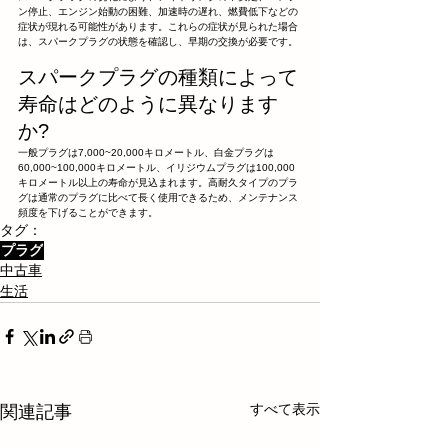
ン停止、エンジン始動の困難、加速時の遅れ、燃費低下などの
症状が現れる可能性があります。これらの症状が見られた場合
は、スパークプラグの状態を確認し、早期の交換が必要です。
スパークプラグの種類によって
寿命はどのように異なります
か?
一般プラグは7,000~20,000キロメートル、白金プラグは
60,000~100,000キロメートル、イリジウムプラグは100,000
キロメートル以上の寿命が見込まれます。高耐久タイプのプラ
グは通常のプラグに比べて長く使用できるため、メンテナンス
頻度を下げることができます。
タグ：
プラグ
中古車
生活
すべて表示
関連記事