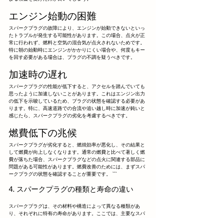
エンジン始動の困難
スパークプラグの故障により、エンジンが始動できないといっ
たトラブルが発生する可能性があります。この場合、点火が正
常に行われず、燃料と空気の混合気が点火されないためです。
特に朝の始動時にエンジンがかかりにくい場合や、何度もキー
を回す必要がある場合は、プラグの不調を疑うべきです。
加速時の遅れ
スパークプラグの性能が低下すると、アクセルを踏んでいても
思ったように加速しないことがあります。これはエンジン出力
の低下を示唆しているため、プラグの状態を確認する必要があ
ります。特に、高速道路での合流や追い越し時に加速が鈍いと
感じたら、スパークプラグの劣化を考慮するべきです。
燃費低下の兆候
スパークプラグが劣化すると、燃焼効率が悪化し、その結果と
して燃費が向上しなくなります。通常の燃費と比べて著しく燃
費が落ちた場合、スパークプラグなどの点火に関連する部品に
問題がある可能性があります。燃費改善のためには、まずスパ
ークプラグの状態を確認することが重要です。 ```
4. スパークプラグの種類と寿命の違い
スパークプラグは、その材料や構造によって異なる種類があ
り、それぞれに特有の寿命があります。ここでは、主要なスパ