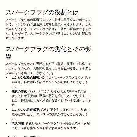
スパークプラグの役割とは
スパークプラグは内燃機関において非常に重要なコンポーネン
トで、エンジン内の混合気（燃料と空気）を点火します。この
点火がなければ、エンジンは始動せず、通常の運転ができませ
ん。したがって、スパークプラグの状態はエンジンの性能に直
結しています。
スパークプラグの劣化とその影
響
スパークプラグは常に過酷な条件下（高温・高圧）で動作して
います。そのため、長期間の使用により劣化が進み、さまざま
な問題を引き起こすことがあります。
エンジン始動の困難
: 劣化したスパークプラグは点火能力
が落ち、特に寒い季節にエンジンが起動しづらくなりま
す。
燃費の悪化
: スパークプラグの劣化は燃焼効率を低下さ
せ、それが直接的に燃費の悪化を招くことになります。こ
れは、長期的に見ると経済的な負担を増やす要因となりま
す。
エンジンの性能低下
: 点火が不安定になることで、加速性
能が減少したり、エンジンの振動が増えることがありま
す。
環境問題
: 劣化したスパークプラグは不完全燃焼を引き起
こし、有害な排気ガスを増やす結果となります。