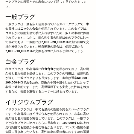
ークプラグの種類とその寿命について詳しく見ていきましょ
う。
一般プラグ
一般プラグは、最も広く使用されているスパークプラグで、中
心電極には
ニッケル合金
が使用されています。このタイプは、
コストが比較的安価で手に入れやすいため、多くの車種に採用
されています。しかし、耐久性や着火性能は他のプラグに比べ
て低めであり、一般的には
7,000～20,000キロ
の走行距離で交
換が推奨されています。軽自動車の場合は、使用状況から
7,000～10,000キロ
の交換を視野に入れると良いでしょう。
白金プラグ
白金プラグは、中心電極に
白金合金
が使用されており、高い耐
久性と着火性能を提供します。このプラグの特徴は、耐摩耗性
が強く、一般プラグよりも長持ちします。寿命は通常
60,000～
100,000キロ
であるため、交換の手間を減らしたい方にとって
非常に魅力的です。また、高温環境下でも安定した性能を維持
するため、性能を重視するユーザーに好まれています。
イリジウムプラグ
イリジウムプラグは、中でも最高の性能を誇るスパークプラグ
です。中心電極には
イリジウム
が使用されており、非常に高い
耐久性と着火性能を実現しています。このプラグは、一般プラ
グと白金プラグに比べてさらに長寿命で、
100,000キロ
以上の
走行距離でも交換が不要な場合があります。エンジン性能を最
大限に引き出したい方や、高性能車の愛好者におすすめの選択