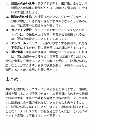
脂肪分の多い食事
 - フライドポテト、揚げ物、脂っこい肉
料理などは消化に時間がかかり、車酔いを引き起こしやす
いので避けましょう。
酸味の強い食品
 - 柑橘類（オレンジ、グレープフルーツ）
や酢の物は、吐き気を引き起こす原因となることがあるた
め、特に乗車中は控えた方が良いです。
カフェイン摂取
 - コーヒーやエナジードリンクなどのカフ
ェインは、心拍数を上げたり、興奮させる要因となるた
め、運転中は避けることをおすすめします。
アルコール
 - アルコールは酔いやすくする要因や、気分を
不安定にするため、特に運転前には絶対に控えましょう。
重い食事
 - 大盛りの食事や、濃厚なソースがかかった料理
は、胃に負担をかけるため、乗車前には避けてください。
適切な食事を心掛けることで、車酔いを予防し、快適な移動を
楽しむことができます。胃腸の状態を整え、体調をしっかりと
管理することが、車酔い対策の基本です。
まとめ
車酔いは複雑なメカニズムにより引き起こされますが、適切な
対策を講じることで予防できます。出発前日からの十分な睡眠
と軽めの食事、乗車中の適切な姿勢と視線の固定、そして車酔
いに効果的な食べ物の選択など、さまざまな工夫をすること
で、快適な移動を楽しむことができます。車酔いに悩まされる
ことなく、ストレスフリーの旅を過ごすためには、これらのポ
イントを意識して実践することが重要です。