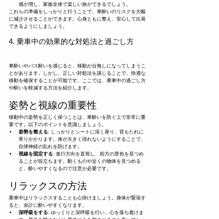
感が増し、家族全体で楽しい旅ができるでしょう。
これらの準備をしっかりと行うことで、車酔いのリスクを大幅
に減少させることができます。心身ともに整え、安心して出発
できるようにしましょう。
4. 乗車中の効果的な対処法と過ごし方
車酔いやバス酔いを感じると、移動が台無しになってしまうこ
とがあります。しかし、正しい対処法を講じることで、快適な
移動を確保することが可能です。ここでは、乗車中の過ごし方
や酔いを軽減する方法を紹介します。
姿勢と視線の重要性
移動中の姿勢を正しく保つことは、車酔いを防ぐ上で非常に重
要です。以下のポイントを意識しましょう。
姿勢を整える
: しっかりとシートに深く座り、背もたれに
寄りかかります。体が大きく揺れないようにすることで、
自律神経の乱れを防げます。
視線を固定する
: 進行方向を直視し、前方の景色を見つめ
ることが役立ちます。動くものや近くの物体を見つめる
と、酔いやすくなるので注意が必要です。
リラックスの方法
乗車中はリラックスすることも心掛けましょう。身体が緊張す
ると、余計に酔いやすくなります。
深呼吸をする
: ゆっくりと深呼吸を行い、心を落ち着けま