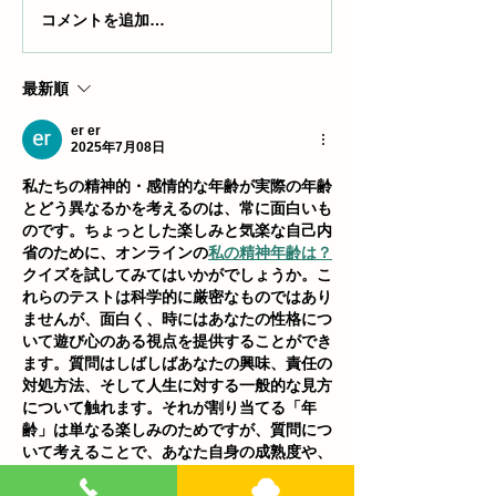
コメントを追加…
ドアバイザーって必要？
新古車と未使用
その効果とメリットを徹
は？未使用車の
底解説！
ト・デメリット
最新順
説！
er er
2025年7月08日
私たちの精神的・感情的な年齢が実際の年齢
とどう異なるかを考えるのは、常に面白いも
のです。ちょっとした楽しみと気楽な自己内
省のために、オンラインの
私の精神年齢は？
クイズを試してみてはいかがでしょうか。こ
れらのテストは科学的に厳密なものではあり
ませんが、面白く、時にはあなたの性格につ
いて遊び心のある視点を提供することができ
ます。質問はしばしばあなたの興味、責任の
対処方法、そして人生に対する一般的な見方
について触れます。それが割り当てる「年
齢」は単なる楽しみのためですが、質問につ
いて考えることで、あなた自身の成熟度や、
あなたが世の中にどう自分を表現するかを考
えるのに役立つかもしれません。これは、ち