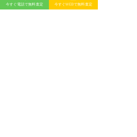
今すぐ電話で無料査定
今すぐWEBで無料査定
ょっとした楽しみながら、穏やかな自己評価
を行うための素早く簡単な方法です。
いいね！
返信
無料査定
記事
>
​新着記事