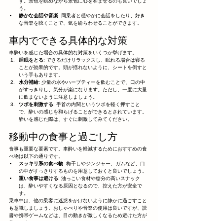
す。景色を眺めながら景色に心を和ませるのも良いでしょ
う。
静かな会話や音楽
: 同乗者と穏やかに会話をしたり、好き
な音楽を聴くことで、気を紛らわせることができます。
車内でできる具体的な対策
車酔いを感じた場合の具体的な対策をいくつか挙げます。
睡眠をとる
: できるだけリラックスし、眠れる場合は寝る
ことが効果的です。頭が揺れないように、シートを倒すと
いう手もあります。
水分補給
: 少量の水やハーブティーを飲むことで、口の中
がすっきりし、気分が楽になります。ただし、一度に大量
に飲まないように注意しましょう。
ツボを刺激する
: 手首の内関というツボを軽く押すこと
で、酔いの感じを和らげることができるとされています。
酔いを感じた際は、すぐに刺激してみてください。
移動中の食事と過ごし方
食事も重要な要素です。車酔いを軽減するためにおすすめの食
べ物は以下の通りです。
スッキリ系の食べ物
: 梅干しやジンジャー、ガムなど、口
の中がすっきりするものを用意しておくと良いでしょう。
重い食事は避ける
: 油っこい食材や糖分の高いスナック
は、酔いやすくなる原因となるので、控えた方が安全で
す。
乗車中は、他の乗客に迷惑をかけないように静かに過ごすこと
も意識しましょう。おしゃべりや音楽の使用は良いですが、読
書や携帯ゲームなどは、目の動きが激しくなるため避けた方が