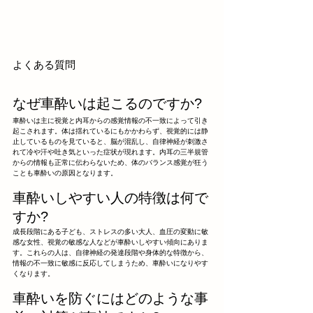
よくある質問
なぜ車酔いは起こるのですか?
車酔いは主に視覚と内耳からの感覚情報の不一致によって引き
起こされます。体は揺れているにもかかわらず、視覚的には静
止しているものを見ていると、脳が混乱し、自律神経が刺激さ
れて冷や汗や吐き気といった症状が現れます。内耳の三半規管
からの情報も正常に伝わらないため、体のバランス感覚が狂う
ことも車酔いの原因となります。
車酔いしやすい人の特徴は何で
すか?
成長段階にある子ども、ストレスの多い大人、血圧の変動に敏
感な女性、視覚の敏感な人などが車酔いしやすい傾向にありま
す。これらの人は、自律神経の発達段階や身体的な特徴から、
情報の不一致に敏感に反応してしまうため、車酔いになりやす
くなります。
車酔いを防ぐにはどのような事