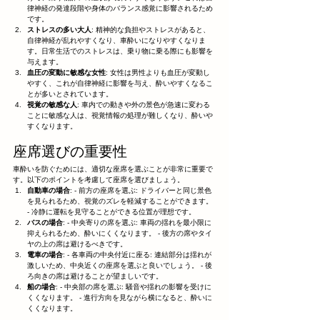
律神経の発達段階や身体のバランス感覚に影響されるため
です。
ストレスの多い大人
: 精神的な負担やストレスがあると、
自律神経が乱れやすくなり、車酔いになりやすくなりま
す。日常生活でのストレスは、乗り物に乗る際にも影響を
与えます。
血圧の変動に敏感な女性
: 女性は男性よりも血圧が変動し
やすく、これが自律神経に影響を与え、酔いやすくなるこ
とが多いとされています。
視覚の敏感な人
: 車内での動きや外の景色が急速に変わる
ことに敏感な人は、視覚情報の処理が難しくなり、酔いや
すくなります。
座席選びの重要性
車酔いを防ぐためには、適切な座席を選ぶことが非常に重要で
す。以下のポイントを考慮して座席を選びましょう。
自動車の場合
: - 前方の座席を選ぶ: ドライバーと同じ景色
を見られるため、視覚のズレを軽減することができます。 
- 冷静に運転を見守ることができる位置が理想です。
バスの場合
: - 中央寄りの席を選ぶ: 車両の揺れを最小限に
抑えられるため、酔いにくくなります。 - 後方の席やタイ
ヤの上の席は避けるべきです。
電車の場合
: - 各車両の中央付近に座る: 連結部分は揺れが
激しいため、中央近くの座席を選ぶと良いでしょう。 - 後
ろ向きの席は避けることが望ましいです。
船の場合
: - 中央部の席を選ぶ: 騒音や揺れの影響を受けに
くくなります。 - 進行方向を見ながら横になると、酔いに
くくなります。