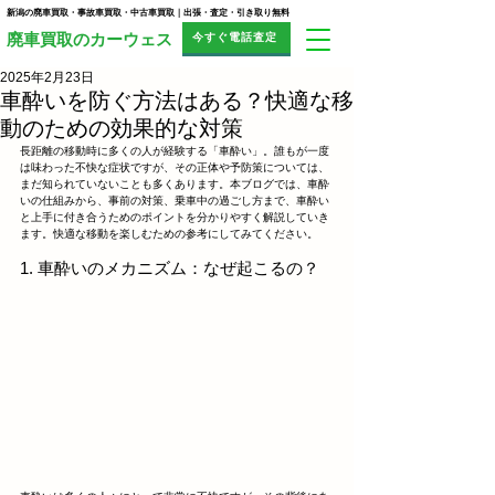
新潟の廃車買取・事故車買取・中古車買取｜出張・査定・引き取り無料
今すぐ電話査定
​廃車買取のカーウェス
2025年2月23日
車酔いを防ぐ方法はある？快適な移
動のための効果的な対策
長距離の移動時に多くの人が経験する「車酔い」。誰もが一度
は味わった不快な症状ですが、その正体や予防策については、
まだ知られていないことも多くあります。本ブログでは、車酔
いの仕組みから、事前の対策、乗車中の過ごし方まで、車酔い
と上手に付き合うためのポイントを分かりやすく解説していき
ます。快適な移動を楽しむための参考にしてみてください。
1. 車酔いのメカニズム：なぜ起こるの？