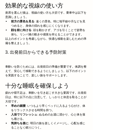
効果的な視線の使い方
座席を選んだ後は、視線の使い方も大切です。乗車中は以下を
意識しましょう。
前方の景色を見る
: 遠くの景色、特に地平線や月などを見
つめると、身体の揺れを感じにくくなります。
顔を前に向ける
: 頭を動かさず、アゴを引くことで姿勢を
保ち、リンパ液の動きや感覚を抑えることができます。
以上のポイントを考慮しながら、快適な移動を楽しむための準
備を整えましょう。
3. 出発前日からできる予防対策
車酔いを防ぐためには、出発前日の準備が重要です。体調を整
えて、安心して移動できるようにしましょう。以下のポイント
を実践することで、楽しい旅をサポートします。
十分な睡眠を確保しよう
疲れや寝不足は、車酔いを引き起こす大きな要因です。出発前
日は、特に以下の点に注意して、しっかりと休息を取ることが
大切です。
早めの就寝
: いつもより早くベッドに入るよう心がけ、体
をリラックスさせる時間を持つ。
入浴でリフレッシュ
: ぬるめのお湯に浸かり、心と体を落
ち着ける。
気持ちを楽に
: 明日の旅を楽しくイメージし、心配を感じ
ることなく眠りにつく。