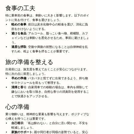
食事の工夫
特に乗車前の食事は、車酔いに大きく影響します。以下のポイ
ントに気を付けて、食事を選びましょう。
軽めの食事
: 前日は炭水化物中心の軽食を選び、消化に負
担をかけないようにする。
避ける食品
: アルコール、脂っこい食べ物、柑橘類、カフ
ェインなどは車酔いを悪化させるため、事前に避けましょ
う。
適度な摂取
: 空腹や満腹の状態になることは自律神経を乱
すため、程よく食事を摂ることが重要です。
旅の準備を整える
出発前には、旅支度を整えておくことが安心につながります。
特に次の点に留意しましょう。
早めの準備
: バタバタと慌てずに出発できるよう、持ち物
やスケジュールを前もって整理する。
清掃と香り
: 自家用車での移動の場合は、車内を掃除して
嫌なにおいを取り除き、自然な香りの消臭剤を使用するこ
とで快適さをアップさせる。
心の準備
乗り物酔いは、精神的な要素も影響を与えます。ポジティブな
心構えを持つことは重要です。
自己暗示
: 「私は酔わない」と自分に言い聞かせ、不安を
軽減しましょう。
家族のサポート
: 親や同行者が同様の姿勢でいると、安心