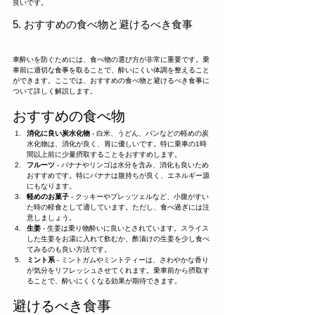
良いです。
5. おすすめの食べ物と避けるべき食事
車酔いを防ぐためには、食べ物の選び方が非常に重要です。乗
車前に適切な食事を取ることで、酔いにくい体調を整えること
ができます。ここでは、おすすめの食べ物と避けるべき食事に
ついて詳しく解説します。
おすすめの食べ物
消化に良い炭水化物
 - 白米、うどん、パンなどの軽めの炭
水化物は、消化が良く、胃に優しいです。特に乗車の1時
間以上前に少量摂取することをおすすめします。
フルーツ
 - バナナやリンゴは水分を含み、消化も良いため
おすすめです。特にバナナは腹持ちが良く、エネルギー源
にもなります。
軽めのお菓子
 - クッキーやプレッツェルなど、小腹がすい
た時の軽食として適しています。ただし、食べ過ぎには注
意しましょう。
生姜
 - 生姜は乗り物酔いに良いとされています。スライス
した生姜をお湯に入れて飲むか、酢漬けの生姜を少し食べ
てみるのも良い方法です。
ミント系
 - ミントガムやミントティーは、さわやかな香り
が気分をリフレッシュさせてくれます。乗車前から摂取す
ることで、酔いにくくなる効果が期待できます。
避けるべき食事