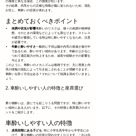
の感覚と異なる場合、この感覚が狂います。
その結果、内耳からの正確な情報が脳に送られないため、混乱
が生じ、車酔いの症状が表れます。
まとめておくべきポイント
体調や状況が影響
車酔いのリスクは、個々の体調や精神状
態、そのときの環境などによっても異なります。ストレス
や疲労が蓄積している時は特に酔いやすくなるため、注意
が必要です。
年齢と酔いやすさ
一般的に子供は脳や内耳の発達が進行中
であるため、酔いやすい傾向があります。年齢が上がるに
つれて適応能力が向上するため、成長や経験がその影響を
与えます。
このように、車酔いのメカニズムは複雑ですが、主に視覚と内
耳の情報の混乱によって引き起こされることが理解できます。
車酔いを防ぐ方法はある？それについて知識を深めていきまし
ょう。
2. 車酔いしやすい人の特徴と座席選び
乗り物酔いは、誰にでも起こりうる問題ですが、特に酔いやす
い傾向にある人がいます。以下に、その特徴と座席選びのポイ
ントをご紹介します。
車酔いしやすい人の特徴
成長段階にある子ども
: 特に小学生高学年から中学生にか
けて、乗り物酔いの症状が現れやすくなります。これは自