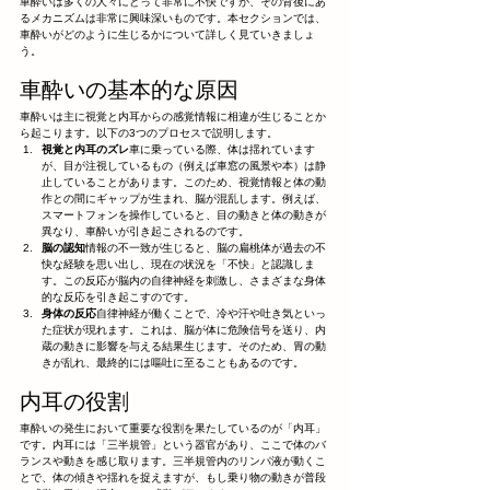
車酔いは多くの人々にとって非常に不快ですが、その背後にあ
るメカニズムは非常に興味深いものです。本セクションでは、
車酔いがどのように生じるかについて詳しく見ていきましょ
う。
車酔いの基本的な原因
車酔いは主に視覚と内耳からの感覚情報に相違が生じることか
ら起こります。以下の3つのプロセスで説明します。
視覚と内耳のズレ
車に乗っている際、体は揺れています
が、目が注視しているもの（例えば車窓の風景や本）は静
止していることがあります。このため、視覚情報と体の動
作との間にギャップが生まれ、脳が混乱します。例えば、
スマートフォンを操作していると、目の動きと体の動きが
異なり、車酔いが引き起こされるのです。
脳の認知
情報の不一致が生じると、脳の扁桃体が過去の不
快な経験を思い出し、現在の状況を「不快」と認識しま
す。この反応が脳内の自律神経を刺激し、さまざまな身体
的な反応を引き起こすのです。
身体の反応
自律神経が働くことで、冷や汗や吐き気といっ
た症状が現れます。これは、脳が体に危険信号を送り、内
蔵の動きに影響を与える結果生じます。そのため、胃の動
きが乱れ、最終的には嘔吐に至ることもあるのです。
内耳の役割
車酔いの発生において重要な役割を果たしているのが「内耳」
です。内耳には「三半規管」という器官があり、ここで体のバ
ランスや動きを感じ取ります。三半規管内のリンパ液が動くこ
とで、体の傾きや揺れを捉えますが、もし乗り物の動きが普段