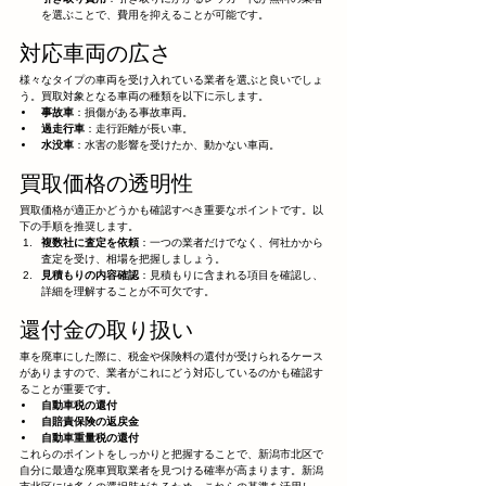
を選ぶことで、費用を抑えることが可能です。
対応車両の広さ
様々なタイプの車両を受け入れている業者を選ぶと良いでしょ
う。買取対象となる車両の種類を以下に示します。
事故車
：損傷がある事故車両。
過走行車
：走行距離が長い車。
水没車
：水害の影響を受けたか、動かない車両。
買取価格の透明性
買取価格が適正かどうかも確認すべき重要なポイントです。以
下の手順を推奨します。
複数社に査定を依頼
：一つの業者だけでなく、何社かから
査定を受け、相場を把握しましょう。
見積もりの内容確認
：見積もりに含まれる項目を確認し、
詳細を理解することが不可欠です。
還付金の取り扱い
車を廃車にした際に、税金や保険料の還付が受けられるケース
がありますので、業者がこれにどう対応しているのかも確認す
ることが重要です。
自動車税の還付
自賠責保険の返戻金
自動車重量税の還付
これらのポイントをしっかりと把握することで、新潟市北区で
自分に最適な廃車買取業者を見つける確率が高まります。新潟