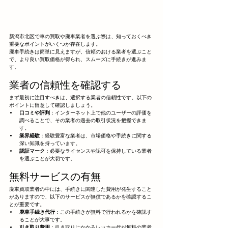
新潟市北区で車の買取や廃車業者を選ぶ際は、知っておくべき
重要なポイントがいくつか存在します。
廃車手続きは簡単に見えますが、信頼のおける業者を選ぶこと
で、より良い買取価格が得られ、スムーズに手続きが進みま
す。
業者の信頼性を確認する
まず最初に注目すべきは、選択する業者の信頼性です。以下の
ポイントに留意して確認しましょう。
口コミや評判
：インターネット上で他のユーザーの評価を
調べることで、その業者の過去の取引状況を把握できま
す。
業界経験
：経験豊富な業者は、市場価格や手続きに関する
深い知識を持っています。
認証マーク
：必要なライセンスや認可を保持している業者
を選ぶことが大切です。
無料サービスの有無
廃車買取業者の中には、手続きに関連した費用が発生すること
がありますので、以下のサービスが無償であるかを確認するこ
とが重要です。
廃車手続き代行
：この手続きが無料で行われるかを確認す
ることが大事です。
引き取り費用
：引き取りにかかるレッカー代が無料の業者