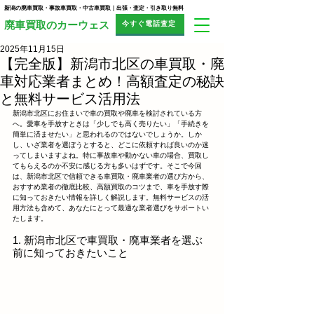
新潟の廃車買取・事故車買取・中古車買取｜出張・査定・引き取り無料
今すぐ電話査定
​廃車買取のカーウェス
2025年11月15日
【完全版】新潟市北区の車買取・廃
車対応業者まとめ！高額査定の秘訣
と無料サービス活用法
新潟市北区にお住まいで車の買取や廃車を検討されている方
へ。愛車を手放すときは「少しでも高く売りたい」「手続きを
簡単に済ませたい」と思われるのではないでしょうか。しか
し、いざ業者を選ぼうとすると、どこに依頼すれば良いのか迷
ってしまいますよね。特に事故車や動かない車の場合、買取し
てもらえるのか不安に感じる方も多いはずです。そこで今回
は、新潟市北区で信頼できる車買取・廃車業者の選び方から、
おすすめ業者の徹底比較、高額買取のコツまで、車を手放す際
に知っておきたい情報を詳しく解説します。無料サービスの活
用方法も含めて、あなたにとって最適な業者選びをサポートい
たします。
1. 新潟市北区で車買取・廃車業者を選ぶ
前に知っておきたいこと