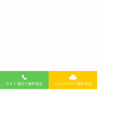
今すぐ電話で無料査定
今すぐWEBで無料査定
コメント
コメントを追加…
新潟市西区の車買取店ま
新潟市で車を高
とめ｜出張査定・即日現
ら？雪国特化の