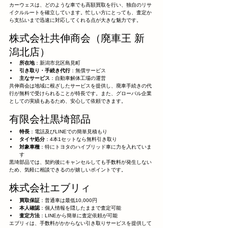
カーウェスは、どのような車でも高額買取を行い、独自のリサ
イクルルートを確立しています。忙しい方にとっても、査定か
ら支払いまで迅速に対応してくれる点が大きな魅力です。
株式会社共伸商会（廃車王 新
潟北店）
所在地
：新潟市北区島見町
引き取り・手続き代行
：無償サービス
主なサービス
：自動車解体工場の運営
共伸商会は地域に根ざしたサービスを提供し、廃車手続きの代
行が無料で受けられることが特長です。また、グローバル企業
としての実績もあるため、安心して依頼できます。
有限会社黒埼部品
特長
：電話及びLINEでの簡単見積もり
タイヤ処分
：4本1セットなら無料引き取り
対象車種
：特にトヨタのハイブリッド車に力を入れていま
す
黒埼部品では、契約後にキャンセルしても手数料が発生しない
ため、気軽に相談できるのが嬉しいポイントです。
株式会社エブリィ
買取保証
：普通車は最低10,000円
本人確認
：個人情報を隠したままで査定可能
査定方法
：LINEから簡単に査定依頼が可能
エブリィは、手数料がかからない引き取りサービスを提供して