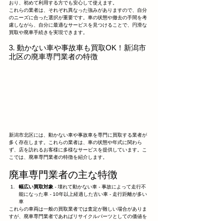
おり、初めて利用する方でも安心して使えます。
これらの業者は、それぞれ異なった強みがありますので、自分
のニーズに合った選択が重要です。車の状態や撤去の手間を考
慮しながら、自分に最適なサービスを見つけることで、円滑な
買取や廃車手続きを実現できます。
3. 動かない車や事故車も買取OK！新潟市
北区の廃車専門業者の特徴
新潟市北区には、動かない車や事故車を専門に買取する業者が
多く存在します。これらの業者は、車の状態や年式に関わら
ず、店を訪れるお客様に多様なサービスを提供しています。こ
こでは、廃車専門業者の特徴を紹介します。
廃車専門業者の主な特徴
幅広い買取対象
 - 壊れて動かない車 - 事故によって走行不
能になった車 - 10年以上経過した古い車 - 走行距離が多い
車
これらの車両は一般の買取業者では査定が難しい場合がありま
すが、廃車専門業者であればリサイクルパーツとしての価値を