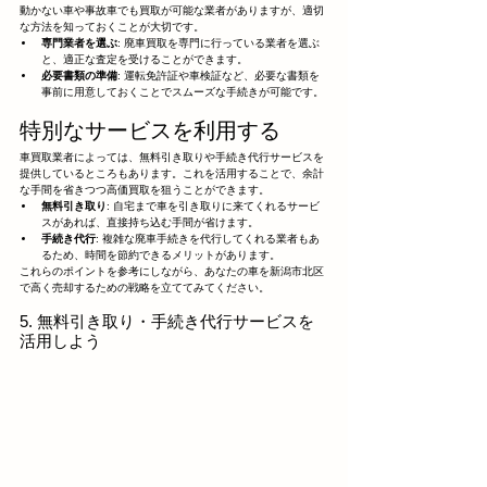
動かない車や事故車でも買取が可能な業者がありますが、適切
な方法を知っておくことが大切です。
専門業者を選ぶ
: 廃車買取を専門に行っている業者を選ぶ
と、適正な査定を受けることができます。
必要書類の準備
: 運転免許証や車検証など、必要な書類を
事前に用意しておくことでスムーズな手続きが可能です。
特別なサービスを利用する
車買取業者によっては、無料引き取りや手続き代行サービスを
提供しているところもあります。これを活用することで、余計
な手間を省きつつ高価買取を狙うことができます。
無料引き取り
: 自宅まで車を引き取りに来てくれるサービ
スがあれば、直接持ち込む手間が省けます。
手続き代行
: 複雑な廃車手続きを代行してくれる業者もあ
るため、時間を節約できるメリットがあります。
これらのポイントを参考にしながら、あなたの車を新潟市北区
で高く売却するための戦略を立ててみてください。
5. 無料引き取り・手続き代行サービスを
活用しよう