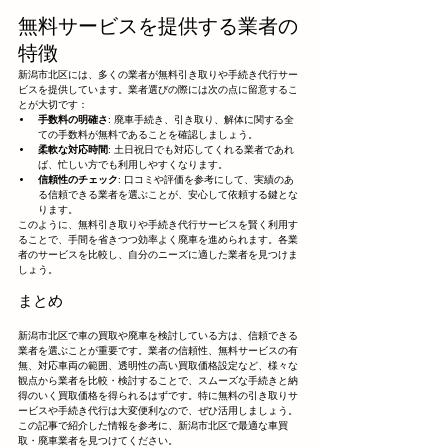
無料サービスを提供する業者の
特徴
新潟市北区には、多くの業者が無料引き取りや手続き代行サー
ビスを提供しています。業者選びの際には次の点に留意するこ
とが大切です：
手数料の明確さ
: 廃車手続き、引き取り、解体に関する全
ての手数料が無料であることを確認しましょう。
柔軟な対応時間
: 土日祝日でも対応してくれる業者であれ
ば、忙しい方でも利用しやすくなります。
信頼性のチェック
: 口コミや評価を参考にして、実績のあ
る信頼できる業者を選ぶことが、安心して依頼する鍵とな
ります。
このように、無料引き取りや手続き代行サービスを賢く利用す
ることで、手間を省きつつ効率よく廃車を進められます。各業
者のサービスを比較し、自分のニーズに適した業者を見つけま
しょう。
まとめ
新潟市北区で車の買取や廃車を検討している方は、信頼できる
業者を選ぶことが重要です。業者の信頼性、無料サービスの有
無、対応車両の範囲、透明性の高い買取価格設定など、様々な
観点から業者を比較・検討することで、スムーズな手続きと納
得のいく買取価格を得られるはずです。特に無料の引き取りサ
ービスや手続き代行は大変便利なので、ぜひ活用しましょう。
この記事で紹介した情報を参考に、新潟市北区で最適な車買
取・廃車業者を見つけてください。