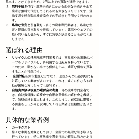
見出すことができるため、0円以上での買取が期待できます。
無料手続き代行
 - 廃車手続きにかかる面倒な手続きを全て
業者が無料で代行してくれるのも大きなメリットです。運
輸支局や軽自動車検査協会での手続きも手間なく行われま
す。
迅速な査定と引き取り
 - 多くの廃車専門業者は、迅速な査
定と即日の引き取りを提供しています。電話やウェブでの
軽い問い合わせから、すぐに買取が決まることも少なくあ
りません。
選ばれる理由
リサイクルの活用
廃車専門業者では、事故車や故障車のパ
ーツをリサイクルし、再利用する仕組みを持っています。
このため、動かない車でも価値を生み、適正な価格で買取
することが可能です。
 全国対応
新潟市北区だけでなく、全国からの出張買取にも
対応している業者が多いです。これは、遠方に住む方や移
動が困難な方にとっても便利です。
自賠責保険や税金の還付金の考慮
一部の廃車専門業者で
は、自賠責保険の返戻金や自動車重量税の還付金を考慮し
て、買取価格を算出します。このように、買取額に影響す
る要素をしっかりと説明してくれる業者は信頼性がありま
す。
具体的な業者例
カーネクスト
様々な車両を対象としており、全国での無理な引き取りを
行っています。特に事故車や過走行車の買取に強みがあり