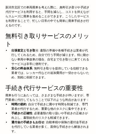
新潟市北区での車両廃車を考えた際に、
無料引き取り
や
手続き
代行サービス
を利用すると、手間を減らし、コストを抑えなが
らスムーズに廃車を進めることができます。こうしたサービス
を利用することで、忙しい日常の中でも簡単に廃車手続きが行
えるのです。
無料引き取りサービスのメリッ
ト
出張査定と引き取り
: 書類の準備や各種手続きは業者が代
行してくれるため、自分で行う手間が減ります。特に動か
ない車両や事故車の場合、自宅まで引き取りに来てくれる
サービスは非常に便利です。
安心の料金体系
: 無料引き取りを提供している信頼できる
業者では、レッカー代などの追加費用が一切かからないた
め、気軽に依頼できます。
手続き代行サービスの重要性
廃車を行うにあたっては、さまざまな手続きが伴いますが、専
門業者に代行してもらうことで以下のような利点があります：
時間の節約
: 自分で手続きに費やす時間を削減でき、専門
業者が代行するため、重要な他のタスクに集中できます。
手続きの正確性
: 必要書類の取り扱いや手続きの正確さが
向上し、書類紛失のリスクも軽減できます。
還付金の手続きもお任せ
: 自動車税や保険の還付金手続き
を代行している業者が多く、面倒な手続きから解放されま
す。