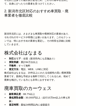
市北区には多くの選択肢があるため、これらの基準を活用し
て、自身にぴったりの業者を見つけてください。
2. 新潟市北区対応のおすすめ車買取・廃
車業者を徹底比較
新潟市北区には、さまざまな車買取や廃車対応の業者があり、
それぞれのサービスや特徴には違いがあります。このセクショ
ンでは、特におすすめの業者を選定し、その特長を詳細に比較
していきます。
株式会社はなまる
対応エリア
：全国（新潟市内にも店舗あり）
買取実績
：累計84万台以上
手数料
：すべて無料
査定方法
：電話、WEB、LINEに対応
株式会社はなまるは、20年以上にわたる信頼性の高い廃車買取
業者です。面倒な手続きを無料で代行してくれるため、初めて
廃車を検討している方にも非常におすすめです。
廃車買取のカーウェス
顧客満足度
：98.7%以上
最低買取金額
：30,000円以上（走行10万km以上の車も対
象）
査定時間
：最短24時間以内に金額提示