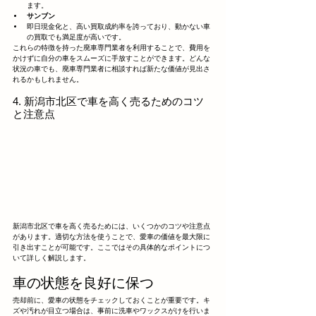
ます。
サンブン
即日現金化と、高い買取成約率を誇っており、動かない車
の買取でも満足度が高いです。
これらの特徴を持った廃車専門業者を利用することで、費用を
かけずに自分の車をスムーズに手放すことができます。どんな
状況の車でも、廃車専門業者に相談すれば新たな価値が見出さ
れるかもしれません。
4. 新潟市北区で車を高く売るためのコツ
と注意点
新潟市北区で車を高く売るためには、いくつかのコツや注意点
があります。適切な方法を使うことで、愛車の価値を最大限に
引き出すことが可能です。ここではその具体的なポイントにつ
いて詳しく解説します。
車の状態を良好に保つ
売却前に、愛車の状態をチェックしておくことが重要です。キ
ズや汚れが目立つ場合は、事前に洗車やワックスがけを行いま