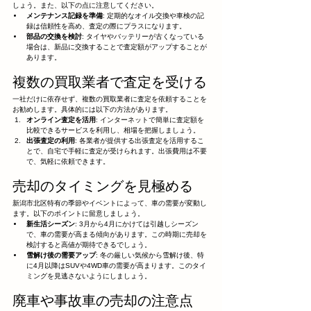
しょう。また、以下の点に注意してください。
メンテナンス記録を準備
: 定期的なオイル交換や車検の記
録は信頼性を高め、査定の際にプラスになります。
部品の交換を検討
: タイヤやバッテリーが古くなっている
場合は、新品に交換することで査定額がアップすることが
あります。
複数の買取業者で査定を受ける
一社だけに依存せず、複数の買取業者に査定を依頼することを
お勧めします。具体的には以下の方法があります。
オンライン査定を活用
: インターネットで簡単に査定額を
比較できるサービスを利用し、相場を把握しましょう。
出張査定の利用
: 各業者が提供する出張査定を活用するこ
とで、自宅で手軽に査定が受けられます。出張費用は不要
で、気軽に依頼できます。
売却のタイミングを見極める
新潟市北区特有の季節やイベントによって、車の需要が変動し
ます。以下のポイントに留意しましょう。
新生活シーズン
: 3月から4月にかけては引越しシーズン
で、車の需要が高まる傾向があります。この時期に売却を
検討すると高値が期待できるでしょう。
雪解け後の需要アップ
: 冬の厳しい気候から雪解け後、特
に4月以降はSUVや4WD車の需要が高まります。このタイ
ミングを見逃さないようにしましょう。
廃車や事故車の売却の注意点