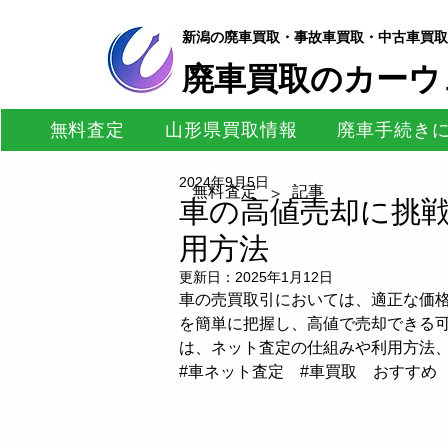
新潟の廃車買取・事故車買取・中古車買取
​廃車買取のカーウ
無料査定
山形県買取情報
廃車手続き
2024年9月5日
無料査定
記事
>
車の高値売却に挑戦
用方法
更新日：
2025年1月12日
車の売買取引においては、適正な価
を簡単に把握し、高値で売却できる
は、ネット査定の仕組みや利用方法
#車ネット査定
#車買取
　おすすめ