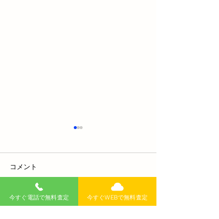
コメント
今すぐ電話で無料査定
今すぐWEBで無料査定
コメントを追加…
チャイルドシートってい
車のエンジンが
つまで必要？子どもの安
い！キュルキュ