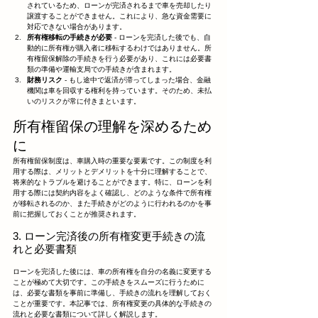
されているため、ローンが完済されるまで車を売却したり
譲渡することができません。これにより、急な資金需要に
対応できない場合があります。
所有権移転の手続きが必要
 - ローンを完済した後でも、自
動的に所有権が購入者に移転するわけではありません。所
有権留保解除の手続きを行う必要があり、これには必要書
類の準備や運輸支局での手続きが含まれます。
財務リスク
 - もし途中で返済が滞ってしまった場合、金融
機関は車を回収する権利を持っています。そのため、未払
いのリスクが常に付きまといます。
所有権留保の理解を深めるため
に
所有権留保制度は、車購入時の重要な要素です。この制度を利
用する際は、メリットとデメリットを十分に理解することで、
将来的なトラブルを避けることができます。特に、ローンを利
用する際には契約内容をよく確認し、どのような条件で所有権
が移転されるのか、また手続きがどのように行われるのかを事
前に把握しておくことが推奨されます。
3. ローン完済後の所有権変更手続きの流
れと必要書類
ローンを完済した後には、車の所有権を自分の名義に変更する
ことが極めて大切です。この手続きをスムーズに行うために
は、必要な書類を事前に準備し、手続きの流れを理解しておく
ことが重要です。本記事では、所有権変更の具体的な手続きの
流れと必要な書類について詳しく解説します。