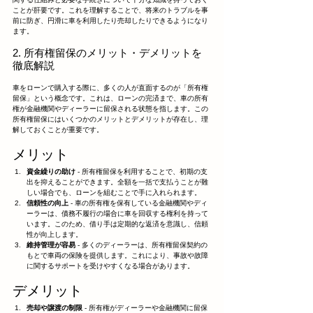
ことが肝要です。これを理解することで、将来のトラブルを事
前に防ぎ、円滑に車を利用したり売却したりできるようになり
ます。
2. 所有権留保のメリット・デメリットを
徹底解説
車をローンで購入する際に、多くの人が直面するのが「所有権
留保」という概念です。これは、ローンの完済まで、車の所有
権が金融機関やディーラーに留保される状態を指します。この
所有権留保にはいくつかのメリットとデメリットが存在し、理
解しておくことが重要です。
メリット
資金繰りの助け
 - 所有権留保を利用することで、初期の支
出を抑えることができます。全額を一括で支払うことが難
しい場合でも、ローンを組むことで手に入れられます。
信頼性の向上
 - 車の所有権を保有している金融機関やディ
ーラーは、債務不履行の場合に車を回収する権利を持って
います。このため、借り手は定期的な返済を意識し、信頼
性が向上します。
維持管理が容易
 - 多くのディーラーは、所有権留保契約の
もとで車両の保険を提供します。これにより、事故や故障
に関するサポートを受けやすくなる場合があります。
デメリット
売却や譲渡の制限
 - 所有権がディーラーや金融機関に留保