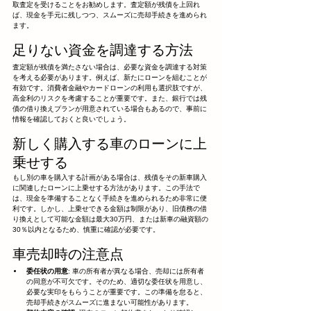
取査定を受けることをお勧めします。査定額が残債を上回れ
ば、現金を手元に残しつつ、スムーズに売却手続きを進められ
ます。
足りない資金を調達する方法
査定額が残債を満たさない場合は、必要な資金を調達する対策
を考える必要があります。例えば、新たにローンを組むことが
有効です。消費者金融やカードローンの利用も選択肢ですが、
高金利のリスクを考慮することが重要です。また、銀行では残
債の借り換えプランが用意されている場合もあるので、事前に
情報を確認しておくと良いでしょう。
新しく購入する車のローンに上
乗せする
もし別の車を購入する計画がある場合は、残債をその新車購入
に関連したローンに上乗せする方法があります。この手法で
は、現金を準備することなく手続きを進められるため非常に便
利です。しかし、上乗せできる金額は制限があり、旧債務の借
り換えとして可能な金額は最大30万円、または新車の融資額の
30％以内となるため、慎重に確認が必要です。
車売却時の注意点
委任状の用意
: 車の所有者が異なる場合、売却には所有者
の同意が不可欠です。そのため、適切な委任状を用意し、
必要な実印をもらうことが重要です。この準備を怠ると、
売却手続きがスムーズに進まない可能性があります。