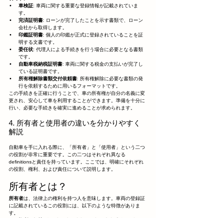
車検証
: 車両に関する重要な登録情報が記載されていま
す。
完済証明書
: ローンが完了したことを示す書類で、ローン
会社から取得します。
印鑑証明書
: 個人の印鑑が正式に登録されていることを証
明する文書です。
委任状
: 代理人による手続きを行う場合に必要となる書類
です。
自動車税納税証明書
: 車両に関する税金の支払いが完了し
ている証明書です。
所有権解除書類交付依頼書
: 所有権解除に必要な書類の発
行を依頼するために用いるフォーマットです。
この手続きを正確に行うことで、車の所有権が自分の名義に変
更され、安心して車を利用することができます。準備を十分に
行い、必要な手続きを確実に進めることが求められます。
4. 所有者と使用者の違いを分かりやすく
解説
自動車を手に入れる際に、「所有者」と「使用者」という二つ
の役割が非常に重要です。この二つはそれぞれ異なる
definitionsと責任を持っています。ここでは、明確にそれぞれ
の役割、権利、および責任について説明します。
所有者とは？
所有者
は、法律上の権利を持つ人を意味します。車両の登録証
に記載されているこの役割には、以下のような特徴がありま
す。