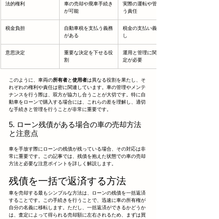
法的権利
車の売却や廃車手続き
実際の運転や管理を担
が可能
う責任
税金負担
自動車税を支払う義務
税金の支払い義務はな
がある
し
意思決定
重要な決定を下せる役
運用と管理に関する決
割
定が必要
このように、車両の
所有者
と
使用者
は異なる役割を果たし、そ
れぞれの権利や責任は密に関連しています。車の管理やメンテ
ナンスを行う際は、双方が協力し合うことが大切です。特に自
動車をローンで購入する場合には、これらの差を理解し、適切
な手続きと管理を行うことが非常に重要です。
5. ローン残債がある場合の車の売却方法
と注意点
車を手放す際にローンの残債が残っている場合、その対応は非
常に重要です。この記事では、残債を抱えた状態での車の売却
方法と必要な注意ポイントを詳しく解説します。
残債を一括で返済する方法
車を売却する最もシンプルな方法は、ローンの残債を一括返済
することです。この手続きを行うことで、迅速に車の所有権が
自分の名義に移転します。ただし、一括返済ができるかどうか
は、査定によって得られる売却額に左右されるため、まずは買