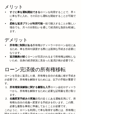
メリット
すぐに車を運転開始できる
ローンを利用することで、早々
に車を手に入れ、その日から運転を開始することが可能で
す。
柔軟な返済プランが利用可能
一括で購入することが難しい
場合でも、月々の分割払いを通して経済的な負担を軽減し
ます。
デメリット
所有権に制限がある
所有権がディーラーやローン会社にあ
るため、車を売却や譲渡する際には面倒な手続きが必要に
なります。
返済義務が続く
ローンが完済されるまで所有権は移転しな
いため、自身の経済状況に見合った返済計画が必要です。
ローン完済後の所有権移転
ローンを完全に返済した後、所有権を自分の名義に移す手続き
が必要です。所有権を解除するためには、以下の手順が重要で
す。
所有権留保解除に関する書類を入手
ローン会社やディーラ
ーから、所有権を解除するために必要な証明書を受け取り
ます。
名義変更手続きの実施
自宅の近くにある運輸支局にて、所
有権を自分の名義へ変更する手続きを行います。この際、
必要な書類を事前に準備しておくことが必要です。
このように、ローンを利用して車を取得する際には、所有権に
関する仕組みと必要な手続きについて十分な知識を持っておく