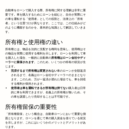
自動車をローンで購入する際、所有権に関する理解は非常に重
要です。車を購入するためにローンを組むと、自分が実際にそ
の車を運転する「使用者」としての役割と、法律上の「所有
者」という位置づけが異なります。ここでは、この仕組みがど
のように機能するのかを、基本的な知識として解説していきま
す。
所有権と使用権の違い
所有権とは、物品を法的に支配する権利を意味し、使用権はそ
の物品を実際に使用する権利を示します。ローンを利用して車
を購入した場合、一般的に自動車の
所有権はローン会社やディ
ーラーに留保されます
。このため、いくつかの特有の状況が生
じます。
完済するまで所有権は変更されない
車のローンが全額返済
されるまで、名義はローン会社やディーラーのままとなり
ます。このため、万が一返済が遅れた場合でも、車を回収
する権利が保持されます。
使用者は車を運転できるが所有権は持てない
購入者は日常
的に車を利用できますが、名義上の所有権が無いため、そ
の車を譲渡したり売却することは不可能です。
所有権留保の重要性
「所有権留保」という概念は、自動車ローンにおいて重要な側
面となります。ローンを通じて車の購入資金を借りている状況
を示しますが、これにはいくつかのメリットとデメリットがあ
ります。