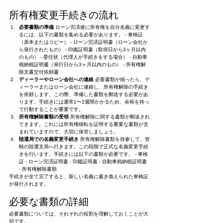
所有権変更手続きの流れ
必要書類の準備
 ローン完済後に所有権を自分名義に変更す
るには、以下の書類を集める必要があります。 - 車検証
（原本またはコピー） - ローン完済証明書（ローン会社か
ら発行されたもの） - 印鑑証明書（取得日から3ヶ月以内
のもの） - 委任状（代理人が手続きをする場合） - 自動車
税納税証明書（発行日から3ヶ月以内のもの） - 所有権解
除文書交付依頼書
ディーラーやローン会社への連絡
 必要書類が揃ったら、デ
ィーラーまたはローン会社に連絡し、所有権解除の手続き
を依頼します。この際、準備した書類を郵送する必要があ
ります。手続きには通常1〜2週間かかるため、余裕を持っ
て行動することが重要です。
所有権解除書類の受領
 所有権解除に関する書類が郵送され
てきます。これには所有権移転を証明する重要な書類が含
まれていますので、大切に保管しましょう。
陸運局での名義変更手続き
 所有権解除書類を持参して、管
轄の陸運支局へ行きます。この段階で正式な名義変更手続
きを行います。手続きには以下の書類が必要です。 - 車検
証 - ローン完済証明書 - 印鑑証明書 - 自動車税納税証明書 
- 所有権解除書類
手続きが全て完了すると、新しい名義に書き換えられた車検証
が発行されます。
必要な書類の詳細
必要書類については、それぞれの役割を理解しておくことが大
切です。