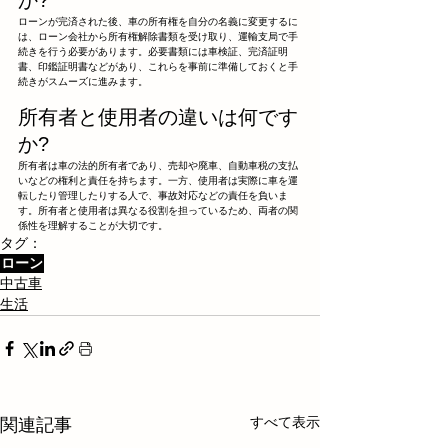
ローンが完済された後、車の所有権を自分の名義に変更するに
は、ローン会社から所有権解除書類を受け取り、運輸支局で手
続きを行う必要があります。必要書類には車検証、完済証明
書、印鑑証明書などがあり、これらを事前に準備しておくと手
続きがスムーズに進みます。
所有者と使用者の違いは何です
か?
所有者は車の法的所有者であり、売却や廃車、自動車税の支払
いなどの権利と責任を持ちます。一方、使用者は実際に車を運
転したり管理したりする人で、事故対応などの責任を負いま
す。所有者と使用者は異なる役割を担っているため、両者の関
係性を理解することが大切です。
タグ：
ローン
中古車
生活
すべて表示
関連記事