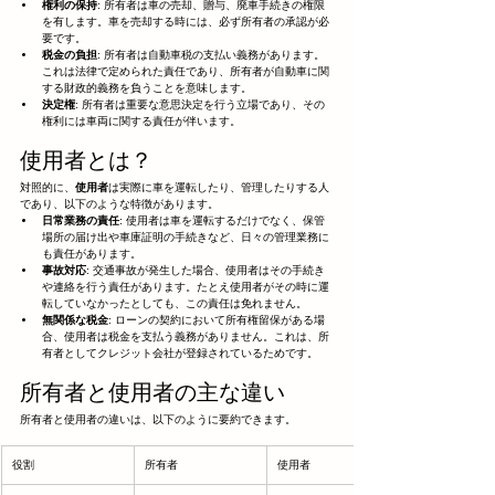
権利の保持
: 所有者は車の売却、贈与、廃車手続きの権限
を有します。車を売却する時には、必ず所有者の承認が必
要です。
税金の負担
: 所有者は自動車税の支払い義務があります。
これは法律で定められた責任であり、所有者が自動車に関
する財政的義務を負うことを意味します。
決定権
: 所有者は重要な意思決定を行う立場であり、その
権利には車両に関する責任が伴います。
使用者とは？
対照的に、
使用者
は実際に車を運転したり、管理したりする人
であり、以下のような特徴があります。
日常業務の責任
: 使用者は車を運転するだけでなく、保管
場所の届け出や車庫証明の手続きなど、日々の管理業務に
も責任があります。
事故対応
: 交通事故が発生した場合、使用者はその手続き
や連絡を行う責任があります。たとえ使用者がその時に運
転していなかったとしても、この責任は免れません。
無関係な税金
: ローンの契約において所有権留保がある場
合、使用者は税金を支払う義務がありません。これは、所
有者としてクレジット会社が登録されているためです。
所有者と使用者の主な違い
所有者と使用者の違いは、以下のように要約できます。
役割
所有者
使用者