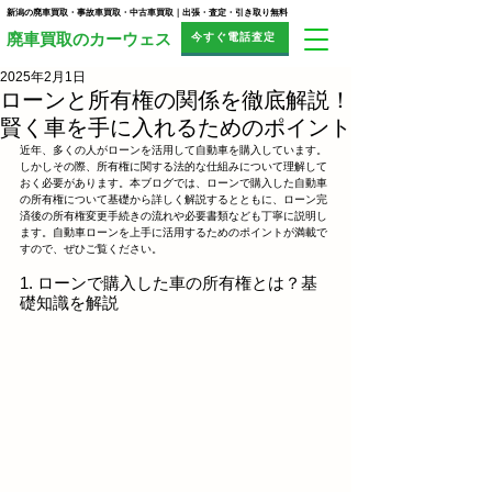
新潟の廃車買取・事故車買取・中古車買取｜出張・査定・引き取り無料
今すぐ電話査定
​廃車買取のカーウェス
2025年2月1日
ローンと所有権の関係を徹底解説！
賢く車を手に入れるためのポイント
近年、多くの人がローンを活用して自動車を購入しています。
しかしその際、所有権に関する法的な仕組みについて理解して
おく必要があります。本ブログでは、ローンで購入した自動車
の所有権について基礎から詳しく解説するとともに、ローン完
済後の所有権変更手続きの流れや必要書類なども丁寧に説明し
ます。自動車ローンを上手に活用するためのポイントが満載で
すので、ぜひご覧ください。
1. ローンで購入した車の所有権とは？基
礎知識を解説