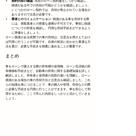
契約内容の確認
: 現在のローン契約書をしっかり確認し、
残債がある中での売却が可能かどうかを確認しましょう。
いくつかのローン契約では、売却が禁止されている場合が
ありますので注意が必要です。
業者とのコミュニケーション
: 残債がある車を売却する際
には、買取業者との密接な連携が不可欠です。事前に残債
についての対策を相談し、円滑な売却手続きができるよう
に準備をしましょう。
ローン残債がある状態での車の売却は、注意点を押さえておけ
ば円滑に行うことが可能です。自身の状況に合わせた最適な方
法を選び、必要な手続きを慎重に進めることが重要です。
まとめ
車をローンで購入する際の所有権や使用権、ローン完済後の所
有権移転手続きなど、自動車の所有に関する基礎知識を詳しく
解説しました。所有者と使用者の役割の違いを理解し、ローン
残債がある場合の車の売却方法と注意点も確認しました。これ
らの知識を身につけることで、車の購入や管理、売却などの際
に必要な手続きを円滑に行うことができます。車を安心して利
用するために、ここで学んだ内容をしっかりと活かしていきま
しょう。