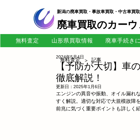
新潟の廃車買取・事故車買取・中古車買取
​廃車買取のカーウ
無料査定
山形県買取情報
廃車手続き
2024年5月4日
無料査定
記事
>
【予防が大切】車
徹底解説！
更新日：
2025年1月6日
エンジンの異音や振動、オイル漏れ
すく解説。適切な対応で大規模故障
前兆に気づく重要ポイントも詳しく