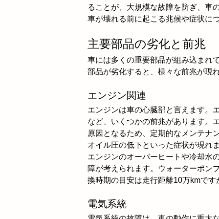
ることが、大規模な故障を防ぎ、車
車が壊れる前に起こる兆候や症状に
主要部品の劣化と前兆
車には多くの重要部品が組み込まれ
部品が劣化すると、様々な前兆が現
エンジン関連
エンジンは車の心臓部と言えます。
など、いくつかの前兆があります。
原因となるため、定期的なメンテナ
オイル圧の低下といった症状が現れ
エンジンのオーバーヒートや冷却水
障が考えられます。ウォーターポン
換時期の目安は走行距離10万kmで
電気系統
電気系統の故障は、車の動作に重大