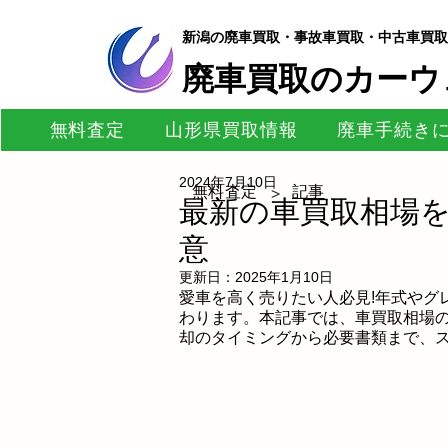
新潟の廃車買取・事故車買取・中古車買取
​廃車買取のカーウ
無料査定
山形県買取情報
廃車手続き
2024年7月10日
無料査定
記事
>
最新の車買取相場
意
更新日：
2025年1月10日
愛車を高く売りたい人必見!年式やグ
わります。本記事では、車買取相場
却のタイミングから必要書類まで、