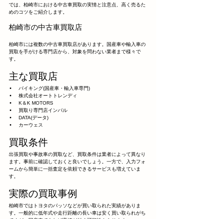
では、柏崎市における中古車買取の実情と注意点、高く売るた
めのコツをご紹介します。
柏崎市の中古車買取店
柏崎市には複数の中古車買取店があります。国産車や輸入車の
買取を手がける専門店から、対象を問わない業者まで様々で
す。
主な買取店
バイキング(国産車・輸入車専門)
株式会社オートトレンディ
K＆K MOTORS
買取り専門店インパル
DATA(データ)
カーウェス
買取条件
出張買取や事故車の買取など、買取条件は業者によって異なり
ます。事前に確認しておくと良いでしょう。一方で、入力フォ
ームから簡単に一括査定を依頼できるサービスも増えていま
す。
実際の買取事例
柏崎市ではトヨタのパッソなどが買い取られた実績がありま
す。一般的に低年式や走行距離の長い車は安く買い取られがち