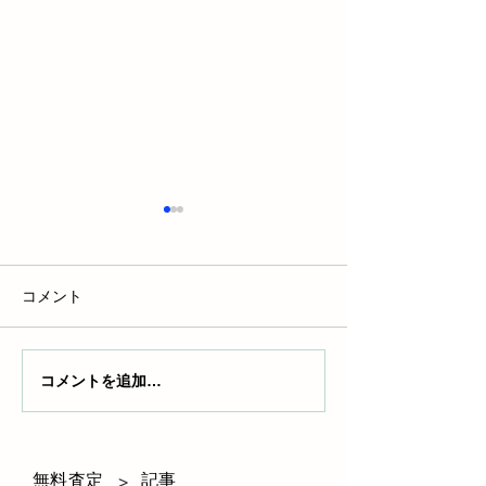
コメント
コメントを追加…
エアバッグ修理費用の真
ディーゼル車を
実！驚きの高額事例と賢
に！「やめとけ
い対処法
れる理由とは？
無料査定
記事
>