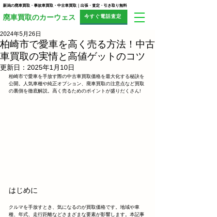
新潟の廃車買取・事故車買取・中古車買取｜出張・査定・引き取り無料
今すぐ電話査定
​廃車買取のカーウェス
2024年5月26日
柏崎市で愛車を高く売る方法！中古
車買取の実情と高値ゲットのコツ
更新日：
2025年1月10日
柏崎市で愛車を手放す際の中古車買取価格を最大化する秘訣を
公開。人気車種や純正オプション、廃車買取の注意点など買取
の裏側を徹底解説。高く売るためのポイントが盛りだくさん!
はじめに
クルマを手放すとき、気になるのが買取価格です。地域や車
種、年式、走行距離などさまざまな要素が影響します。本記事