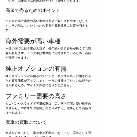
ですが、国産車であれば高値が付く可能性もあります。
高値で売るためのポイント
中古車市場で需要の高い車種は高値で取引されやすくなりま
す。その他にも、いくつかの要素が買取価格に影響を与えま
す。
海外需要が高い車種
一部の国では日本車が人気で、低年式や走行距離が長くても需
要があります。トヨタ車は世界的に支持されているため、高値
が期待できます。
純正オプションの有無
純正オプションが装備されていると、希少性が高く評価される
ため買取価格がアップします。一方の社外オプションは好みが
分かれるため、マイナス評価になりかねません。
ファミリー需要の高さ
ミニバンやスライドドア搭載車は、広い室内空間と使い勝手の
良さから、中古車での需要が高まりやすく、結果として高値付
けされます。
廃車の買取について
年式が古かったり、事故車や不動車であっても、廃車として買