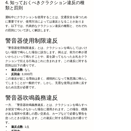
4. 知っておくべきクラクション違反の種
類と罰則
運転中にクラクションを使用することは、交通安全を保つため
に重要ですが、使用方法によっては違反となることがありま
す。以下では、代表的なクラクション違反の種類と、それぞれ
の罰則について詳しく解説します。
警音器使用制限違反
「警音器使用制限違反」とは、クラクションを鳴らしてはいけ
ない場面で鳴らした場合に該当します。例えば、前方の車が遅
いからといって鳴らすことや、道を譲ってもらったお礼をクラ
クションで伝える行為はこれに含まれます。この違反に対する
罰則は以下の通りです。
違反点数
: なし
反則金
: 3,000円
この違反が起こる理由は多く、感情的になって無意識に鳴らし
てしまうことが一般的です。しかし、无需な使用は法律に反す
るため注意が必要です。
警音器吹鳴義務違反
一方、「警音器吹鳴義務違反」とは、クラクションを鳴らすべ
き状況で鳴らさなかった場合に適用されます。この場合、標識
がある場所や見通しの悪い交差点、カーブなどで必要な警告を
怠ったときが該当します。この違反に対する罰則は次の通りで
す。
違反点数
: 1点