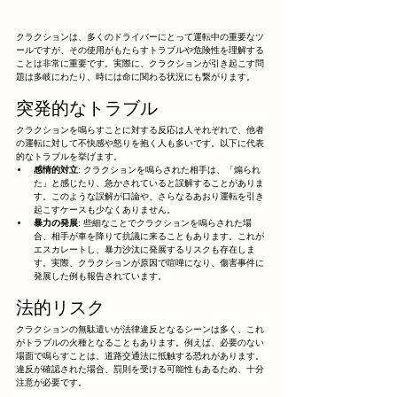
クラクションは、多くのドライバーにとって運転中の重要なツ
ールですが、その使用がもたらすトラブルや危険性を理解する
ことは非常に重要です。実際に、クラクションが引き起こす問
題は多岐にわたり、時には命に関わる状況にも繋がります。
突発的なトラブル
クラクションを鳴らすことに対する反応は人それぞれで、他者
の運転に対して不快感や怒りを抱く人も多いです。以下に代表
的なトラブルを挙げます。
感情的対立
: クラクションを鳴らされた相手は、「煽られ
た」と感じたり、急かされていると誤解することがありま
す。このような誤解が口論や、さらなるあおり運転を引き
起こすケースも少なくありません。
暴力の発展
: 些細なことでクラクションを鳴らされた場
合、相手が車を降りて抗議に来ることもあります。これが
エスカレートし、暴力沙汰に発展するリスクも存在しま
す。実際、クラクションが原因で喧嘩になり、傷害事件に
発展した例も報告されています。
法的リスク
クラクションの無駄遣いが法律違反となるシーンは多く、これ
がトラブルの火種となることもあります。例えば、必要のない
場面で鳴らすことは、道路交通法に抵触する恐れがあります。
違反が確認された場合、罰則を受ける可能性もあるため、十分
注意が必要です。