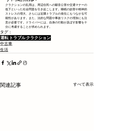
クラクションの乱用は、周辺住民への騒音公害や交通マナーの
低下といった社会問題を引き起こします。睡眠の妨害や精神的
ストレスの増大、さらには近隣トラブルの発生にもつながる可
能性があります。また、法的な問題や事故リスクの増加にも注
意が必要です。ドライバーには、自身の行動が及ぼす影響を十
分に考慮することが求められます。
タグ：
運転
トラブル
クラクション
中古車
生活
すべて表示
関連記事