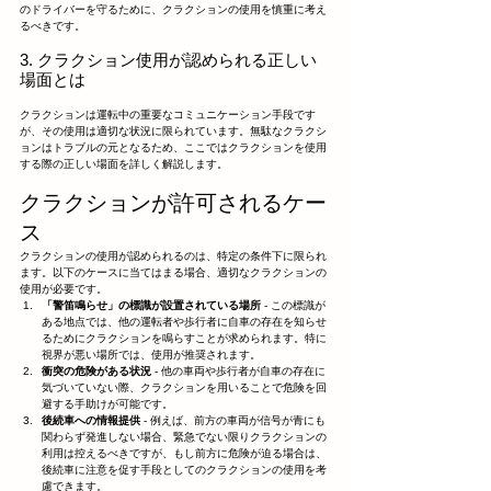
のドライバーを守るために、クラクションの使用を慎重に考え
るべきです。
3. クラクション使用が認められる正しい
場面とは
クラクションは運転中の重要なコミュニケーション手段です
が、その使用は適切な状況に限られています。無駄なクラクシ
ョンはトラブルの元となるため、ここではクラクションを使用
する際の正しい場面を詳しく解説します。
クラクションが許可されるケー
ス
クラクションの使用が認められるのは、特定の条件下に限られ
ます。以下のケースに当てはまる場合、適切なクラクションの
使用が必要です。
「警笛鳴らせ」の標識が設置されている場所
 - この標識が
ある地点では、他の運転者や歩行者に自車の存在を知らせ
るためにクラクションを鳴らすことが求められます。特に
視界が悪い場所では、使用が推奨されます。
衝突の危険がある状況
 - 他の車両や歩行者が自車の存在に
気づいていない際、クラクションを用いることで危険を回
避する手助けが可能です。
後続車への情報提供
 - 例えば、前方の車両が信号が青にも
関わらず発進しない場合、緊急でない限りクラクションの
利用は控えるべきですが、もし前方に危険が迫る場合は、
後続車に注意を促す手段としてのクラクションの使用を考
慮できます。