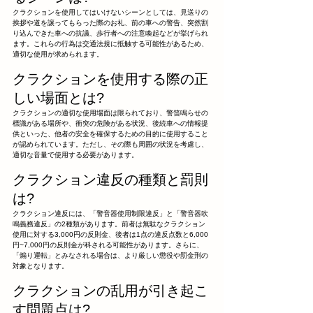
クラクションを使用してはいけないシーンとしては、見送りの
挨拶や道を譲ってもらった際のお礼、前の車への警告、突然割
り込んできた車への抗議、歩行者への注意喚起などが挙げられ
ます。これらの行為は交通法規に抵触する可能性があるため、
適切な使用が求められます。
クラクションを使用する際の正
しい場面とは?
クラクションの適切な使用場面は限られており、警笛鳴らせの
標識がある場所や、衝突の危険がある状況、後続車への情報提
供といった、他者の安全を確保するための目的に使用すること
が認められています。ただし、その際も周囲の状況を考慮し、
適切な音量で使用する必要があります。
クラクション違反の種類と罰則
は?
クラクション違反には、「警音器使用制限違反」と「警音器吹
鳴義務違反」の2種類があります。前者は無駄なクラクション
使用に対する3,000円の反則金、後者は1点の違反点数と6,000
円~7,000円の反則金が科される可能性があります。さらに、
「煽り運転」とみなされる場合は、より厳しい懲役や罰金刑の
対象となります。
クラクションの乱用が引き起こ
す問題点は?