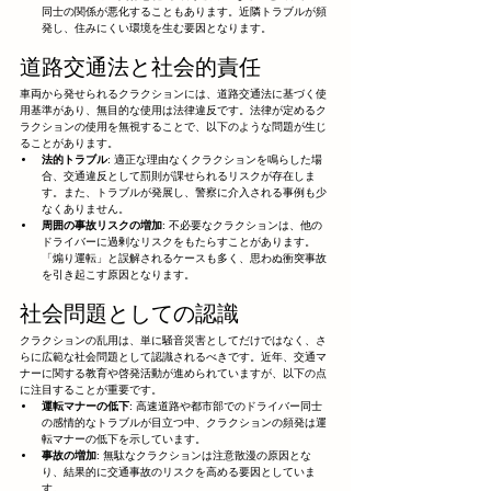
同士の関係が悪化することもあります。近隣トラブルが頻
発し、住みにくい環境を生む要因となります。
道路交通法と社会的責任
車両から発せられるクラクションには、道路交通法に基づく使
用基準があり、無目的な使用は法律違反です。法律が定めるク
ラクションの使用を無視することで、以下のような問題が生じ
ることがあります。
法的トラブル
: 適正な理由なくクラクションを鳴らした場
合、交通違反として罰則が課せられるリスクが存在しま
す。また、トラブルが発展し、警察に介入される事例も少
なくありません。
周囲の事故リスクの増加
: 不必要なクラクションは、他の
ドライバーに過剰なリスクをもたらすことがあります。
「煽り運転」と誤解されるケースも多く、思わぬ衝突事故
を引き起こす原因となります。
社会問題としての認識
クラクションの乱用は、単に騒音災害としてだけではなく、さ
らに広範な社会問題として認識されるべきです。近年、交通マ
ナーに関する教育や啓発活動が進められていますが、以下の点
に注目することが重要です。
運転マナーの低下
: 高速道路や都市部でのドライバー同士
の感情的なトラブルが目立つ中、クラクションの頻発は運
転マナーの低下を示しています。
事故の増加
: 無駄なクラクションは注意散漫の原因とな
り、結果的に交通事故のリスクを高める要因としていま
す。