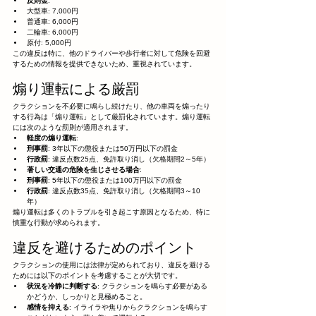
反則金
:
大型車: 7,000円
普通車: 6,000円
二輪車: 6,000円
原付: 5,000円
この違反は特に、他のドライバーや歩行者に対して危険を回避
するための情報を提供できないため、重視されています。
煽り運転による厳罰
クラクションを不必要に鳴らし続けたり、他の車両を煽ったり
する行為は「煽り運転」として厳罰化されています。煽り運転
には次のような罰則が適用されます。
軽度の煽り運転
:
刑事罰
: 3年以下の懲役または50万円以下の罰金
行政罰
: 違反点数25点、免許取り消し（欠格期間2～5年）
著しい交通の危険を生じさせる場合
:
刑事罰
: 5年以下の懲役または100万円以下の罰金
行政罰
: 違反点数35点、免許取り消し（欠格期間3～10
年）
煽り運転は多くのトラブルを引き起こす原因となるため、特に
慎重な行動が求められます。
違反を避けるためのポイント
クラクションの使用には法律が定められており、違反を避ける
ためには以下のポイントを考慮することが大切です。
状況を冷静に判断する
: クラクションを鳴らす必要がある
かどうか、しっかりと見極めること。
感情を抑える
: イライラや焦りからクラクションを鳴らす