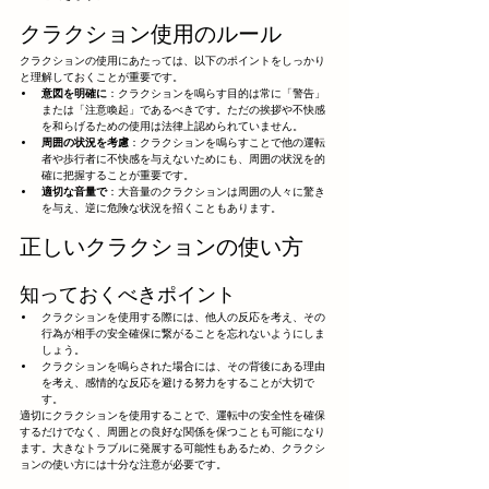
クラクション使用のルール
クラクションの使用にあたっては、以下のポイントをしっかり
と理解しておくことが重要です。
意図を明確に
：クラクションを鳴らす目的は常に「警告」
または「注意喚起」であるべきです。ただの挨拶や不快感
を和らげるための使用は法律上認められていません。
周囲の状況を考慮
：クラクションを鳴らすことで他の運転
者や歩行者に不快感を与えないためにも、周囲の状況を的
確に把握することが重要です。
適切な音量で
：大音量のクラクションは周囲の人々に驚き
を与え、逆に危険な状況を招くこともあります。
正しいクラクションの使い方
知っておくべきポイント
クラクションを使用する際には、他人の反応を考え、その
行為が相手の安全確保に繋がることを忘れないようにしま
しょう。
クラクションを鳴らされた場合には、その背後にある理由
を考え、感情的な反応を避ける努力をすることが大切で
す。
適切にクラクションを使用することで、運転中の安全性を確保
するだけでなく、周囲との良好な関係を保つことも可能になり
ます。大きなトラブルに発展する可能性もあるため、クラクシ
ョンの使い方には十分な注意が必要です。