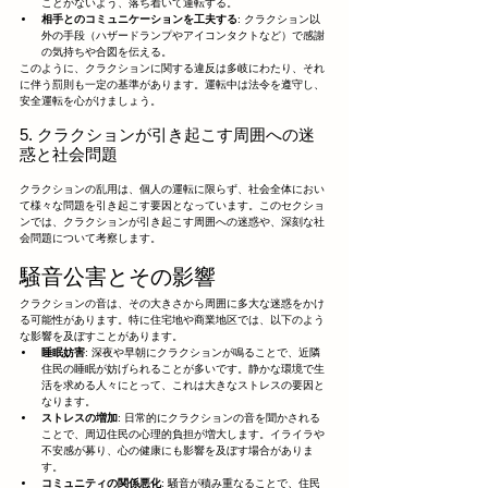
ことがないよう、落ち着いて運転する。
相手とのコミュニケーションを工夫する
: クラクション以
外の手段（ハザードランプやアイコンタクトなど）で感謝
の気持ちや合図を伝える。
このように、クラクションに関する違反は多岐にわたり、それ
に伴う罰則も一定の基準があります。運転中は法令を遵守し、
安全運転を心がけましょう。
5. クラクションが引き起こす周囲への迷
惑と社会問題
クラクションの乱用は、個人の運転に限らず、社会全体におい
て様々な問題を引き起こす要因となっています。このセクショ
ンでは、クラクションが引き起こす周囲への迷惑や、深刻な社
会問題について考察します。
騒音公害とその影響
クラクションの音は、その大きさから周囲に多大な迷惑をかけ
る可能性があります。特に住宅地や商業地区では、以下のよう
な影響を及ぼすことがあります。
睡眠妨害
: 深夜や早朝にクラクションが鳴ることで、近隣
住民の睡眠が妨げられることが多いです。静かな環境で生
活を求める人々にとって、これは大きなストレスの要因と
なります。
ストレスの増加
: 日常的にクラクションの音を聞かされる
ことで、周辺住民の心理的負担が増大します。イライラや
不安感が募り、心の健康にも影響を及ぼす場合がありま
す。
コミュニティの関係悪化
: 騒音が積み重なることで、住民