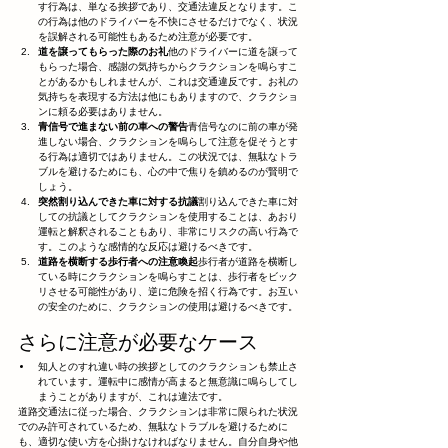
す行為は、単なる挨拶であり、交通法違反となります。こ
の行為は他のドライバーを不快にさせるだけでなく、状況
を誤解される可能性もあるため注意が必要です。
道を譲ってもらった際のお礼
他のドライバーに道を譲って
もらった場合、感謝の気持ちからクラクションを鳴らすこ
とがあるかもしれませんが、これは交通違反です。お礼の
気持ちを表現する方法は他にもありますので、クラクショ
ンに頼る必要はありません。
青信号で進まない前の車への警告
青信号なのに前の車が発
進しない場合、クラクションを鳴らして注意を促そうとす
る行為は適切ではありません。この状況では、無駄なトラ
ブルを避けるためにも、心の中で焦りを鎮めるのが賢明で
しょう。
突然割り込んできた車に対する抗議
割り込んできた車に対
しての抗議としてクラクションを使用することは、あおり
運転と解釈されることもあり、非常にリスクの高い行為で
す。このような感情的な反応は避けるべきです。
道路を横断する歩行者への注意喚起
歩行者が道路を横断し
ている時にクラクションを鳴らすことは、歩行者をビック
リさせる可能性があり、逆に危険を招く行為です。お互い
の安全のために、クラクションの使用は避けるべきです。
さらに注意が必要なケース
知人とのすれ違い時の挨拶としてのクラクションも禁止さ
れています。運転中に感情が高まると無意識に鳴らしてし
まうことがありますが、これは違法です。
道路交通法に従った場合、クラクションは非常に限られた状況
でのみ許可されているため、無駄なトラブルを避けるために
も、適切な使い方を心掛けなければなりません。自分自身や他