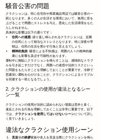
騒音公害の問題
クラクションは、特に住宅街や商業施設周辺では騒音公害の一
因となります。多くの人が生活する環境において、無用に音を
上げることで周囲にストレスを与え、悪化した生活環境をもた
らしかねません。
具体的な影響は以下の通りです：
住民への迷惑
: 繰り返し鳴らされるクラクションは、近隣
の住民にとって相当なストレスとなります。特に深夜や早
朝は、住民の生活を脅かす行為と言えるでしょう。
精神的負担
: 騒音による不快感は、周囲の人々の精神的健
康にも影響を及ぼす可能性があります。
運転中に無駄にクラクションを鳴らすことは、感情的なトラブ
ルを引き起こすだけでなく、周囲への迷惑や法的リスクといっ
た問題をもたらすことを理解しておくことが重要です。冷静で
思慮深い運転を心がけることが、クラクションによるトラブル
を回避する一助となるでしょう。
2. クラクションの使用が違法となるシー
ン一覧
クラクションの使用が法的に認められない場面は意外と多く、
違反とされる行為を理解しておくことは非常に重要です。以下
では、
クラクションを使用してはいけないシーン
について詳し
く見ていきましょう。
違法なクラクション使用シーン
見送りの挨拶
家族や友人を見送る際にクラクションを鳴ら