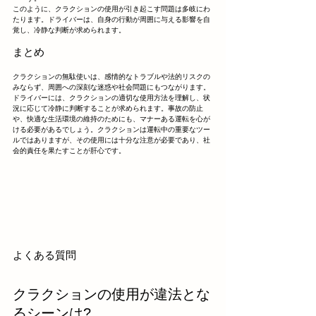
このように、クラクションの使用が引き起こす問題は多岐にわ
たります。ドライバーは、自身の行動が周囲に与える影響を自
覚し、冷静な判断が求められます。
まとめ
クラクションの無駄使いは、感情的なトラブルや法的リスクの
みならず、周囲への深刻な迷惑や社会問題にもつながります。
ドライバーには、クラクションの適切な使用方法を理解し、状
況に応じて冷静に判断することが求められます。事故の防止
や、快適な生活環境の維持のためにも、マナーある運転を心が
ける必要があるでしょう。クラクションは運転中の重要なツー
ルではありますが、その使用には十分な注意が必要であり、社
会的責任を果たすことが肝心です。
よくある質問
クラクションの使用が違法とな
るシーンは?