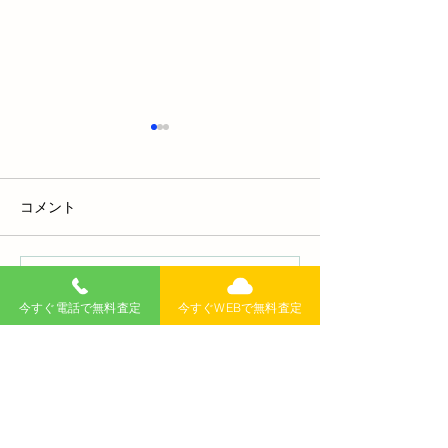
コメント
コメントを追加…
プリウスのバッテリー交
車の暖房は燃費
今すぐ電話で無料査定
今すぐWEBで無料査定
換時期はいつ？費用や方
る？仕組みを知
法を徹底解説！
運転を快適に！
無料査定
記事
>