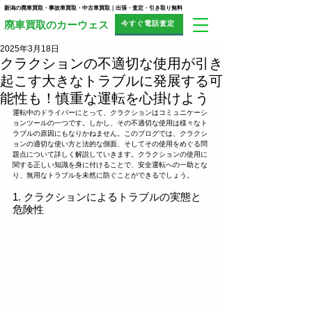
新潟の廃車買取・事故車買取・中古車買取｜出張・査定・引き取り無料
今すぐ電話査定
​廃車買取のカーウェス
2025年3月18日
クラクションの不適切な使用が引き
起こす大きなトラブルに発展する可
能性も！慎重な運転を心掛けよう
運転中のドライバーにとって、クラクションはコミュニケーシ
ョンツールの一つです。しかし、その不適切な使用は様々なト
ラブルの原因にもなりかねません。このブログでは、クラクシ
ョンの適切な使い方と法的な側面、そしてその使用をめぐる問
題点について詳しく解説していきます。クラクションの使用に
関する正しい知識を身に付けることで、安全運転への一助とな
り、無用なトラブルを未然に防ぐことができるでしょう。
1. クラクションによるトラブルの実態と
危険性