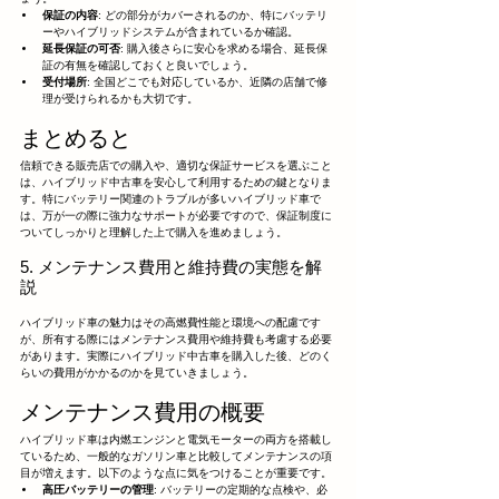
保証の内容
: どの部分がカバーされるのか、特にバッテリ
ーやハイブリッドシステムが含まれているか確認。
延長保証の可否
: 購入後さらに安心を求める場合、延長保
証の有無を確認しておくと良いでしょう。
受付場所
: 全国どこでも対応しているか、近隣の店舗で修
理が受けられるかも大切です。
まとめると
信頼できる販売店での購入や、適切な保証サービスを選ぶこと
は、ハイブリッド中古車を安心して利用するための鍵となりま
す。特にバッテリー関連のトラブルが多いハイブリッド車で
は、万が一の際に強力なサポートが必要ですので、保証制度に
ついてしっかりと理解した上で購入を進めましょう。
5. メンテナンス費用と維持費の実態を解
説
ハイブリッド車の魅力はその高燃費性能と環境への配慮です
が、所有する際にはメンテナンス費用や維持費も考慮する必要
があります。実際にハイブリッド中古車を購入した後、どのく
らいの費用がかかるのかを見ていきましょう。
メンテナンス費用の概要
ハイブリッド車は内燃エンジンと電気モーターの両方を搭載し
ているため、一般的なガソリン車と比較してメンテナンスの項
目が増えます。以下のような点に気をつけることが重要です。
高圧バッテリーの管理
: バッテリーの定期的な点検や、必