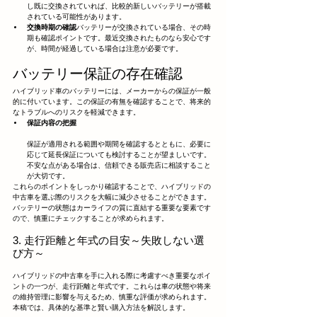
し既に交換されていれば、比較的新しいバッテリーが搭載
されている可能性があります。
交換時期の確認
バッテリーが交換されている場合、その時
期も確認ポイントです。最近交換されたものなら安心です
が、時間が経過している場合は注意が必要です。
バッテリー保証の存在確認
ハイブリッド車のバッテリーには、メーカーからの保証が一般
的に付いています。この保証の有無を確認することで、将来的
なトラブルへのリスクを軽減できます。
保証内容の把握
保証が適用される範囲や期間を確認するとともに、必要に
応じて延長保証についても検討することが望ましいです。
不安な点がある場合は、信頼できる販売店に相談すること
が大切です。
これらのポイントをしっかり確認することで、ハイブリッドの
中古車を選ぶ際のリスクを大幅に減少させることができます。
バッテリーの状態はカーライフの質に直結する重要な要素です
ので、慎重にチェックすることが求められます。
3. 走行距離と年式の目安～失敗しない選
び方～
ハイブリッドの中古車を手に入れる際に考慮すべき重要なポイ
ントの一つが、走行距離と年式です。これらは車の状態や将来
の維持管理に影響を与えるため、慎重な評価が求められます。
本稿では、具体的な基準と賢い購入方法を解説します。