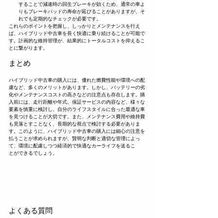
することで減速時の回生ブレーキが効くため、通常の車よ
りもブレーキパッドの寿命が延びることがありますが、そ
れでも定期的なチェックが必要です。
これらのポイントを把握し、しっかりとメンテナンスを行え
ば、ハイブリッド中古車を長く快適に乗り続けることが可能で
す。計画的な維持管理が、結果的にトータルコストを抑えるこ
とに繋がります。
まとめ
ハイブリッド中古車の購入には、優れた燃費性能や環境への配
慮など、多くのメリットがあります。しかし、バッテリーの劣
化やメンテナンスコストの高さなどの注意点も存在します。購
入前には、走行距離や年式、保証サービスの内容など、様々な
要素を慎重に検討し、自分のライフスタイルに合った最適な車
を見つけることが大切です。また、メンテナンス費用や維持費
も見落とすことなく、長期的な視点で検討する必要がありま
す。このように、ハイブリッド中古車の購入には細心の注意を
払うことが求められますが、賢明な判断と適切な管理によっ
て、環境に配慮しつつ経済的で快適なカーライフを送るこ
とができるでしょう。
よくある質問