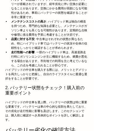
リーが搭載されていますが、経年劣化に伴い交換が必要に
なることがあります。交換にかかる費用が高額になる可能
性があるため、事前にバッテリーの状態を確認することが
非常に重要です。
メンテナンスコストの高さ
: ハイブリッド車は独自の構造
を持つため、専門的な知識を必要とし、メンテナンスがガ
ソリン車よりも高くなる可能性があります。定期的な点検
や修理に係る費用を予算に考慮することが大切です。
品質に対する不安
: 中古車はそれぞれの状態が異なるた
め、特にハイブリッド車ではバッテリーの状況や全体の信
頼性をしっかりと確認することが求められます。
走行性能への影響
: 一部のハイブリッド車は、高速道路走
行時にガソリンエンジンが主に機能するため、燃費が悪化
する場合があります。市街地での利用を主に考えているな
ら、この点を考慮に入れることが肝心です。
ハイブリッドの中古車を購入する際には、メリットとデメリッ
トを両方しっかりと把握し、自分のライフスタイルに最適な選
択をすることが肝要です。
2. バッテリー状態をチェック！購入前の
重要ポイント
ハイブリッドの中古車を選ぶ際、バッテリーの状態は特に重要
な要素です。バッテリーは車の中心的な役割を果たしており、
その劣化が走行性能に影響を及ぼします。このセクションで
は、購入前に確認すべき具体的なポイントを詳しく解説しま
す。
バッテリー劣化の確認方法