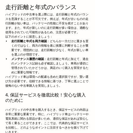
走行距離と年式のバランス
ハイブリッドの中古車を選ぶ際には、走行距離と年式のバラン
スを意識することが不可欠です。例えば、年式が古いものの走
行距離が短い車は、バッテリーの性能に不安を残すことがあり
ます。また、年式が新しいのに走行距離が多い場合は、過酷な
使用をされていた可能性があるため、注意が必要です。
以下のポイントに留意しましょう：
走行距離と年式を両方確認
：どちらか一方だけに重きを置
くのではなく、両方の情報を基に慎重に判断することが重
要です。理想的には、走行距離が少なく、年式が新しい車
を選ぶのが理想です。
メンテナンス履歴の確認
：走行距離と年式に加えて、過去
のメンテナンス記録も必ず確認しましょう。車両が適切に
管理されていたかどうかは、満足のいく購入を実現するた
めに重要な情報です。
ハイブリッド車は環境への配慮も含めた選択肢ですが、賢い選
び方が必要です。信頼できる情報に基づき、丁寧に選ぶことで
後悔のない中古車購入を実現しましょう。
4. 保証サービスを徹底比較！安心な購入
のために
ハイブリッドの中古車を購入するとき、保証サービスの内容は
非常に重要な要素です。特に、ハイブリッド車はバッテリーや
電気系統に関わる部品が多いため、適切な保証があれば安心し
て長く乗ることができます。ここでは、代表的な保証サービス
を比較し、どのようなポイントに注目するべきかを掘り下げて
いきます。