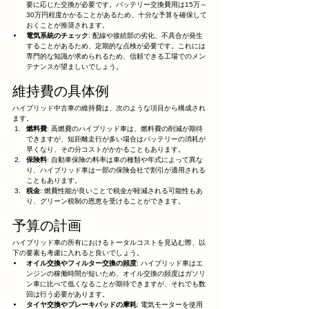
要に応じた交換が必要です。バッテリー交換費用は15万～
30万円程度かかることがあるため、十分な予算を確保して
おくことが推奨されます。
電気系統のチェック
: 配線や接続部の劣化、不具合が発生
することがあるため、定期的な点検が必要です。これには
専門的な知識が求められるため、信頼できる工場でのメン
テナンスが望ましいでしょう。
維持費の具体例
ハイブリッド中古車の維持費は、次のような項目から構成され
ます。
燃料費
: 高燃費のハイブリッド車は、燃料費の削減が期待
できますが、短距離走行が多い場合はバッテリーの消耗が
早くなり、その分コストがかかることもあります。
保険料
: 自動車保険の料率は車の種類や年式によって異な
り、ハイブリッド車は一部の保険会社で割引が適用される
こともあります。
税金
: 燃費性能が良いことで税金が軽減される可能性もあ
り、グリーン税制の恩恵を受けることができます。
予算の計画
ハイブリッド車の所有におけるトータルコストを見込む際、以
下の要素も考慮に入れると良いでしょう。
オイル交換やフィルター交換の頻度
: ハイブリッド車はエ
ンジンの稼働時間が短いため、オイル交換の頻度はガソリ
ン車に比べて低くなることが期待できますが、それでも数
回は行う必要があります。
タイヤ交換やブレーキパッドの摩耗
: 電気モーターを使用