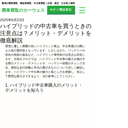
新潟の廃車買取・事故車買取・中古車買取｜出張・査定・引き取り無料
今すぐ電話査定
​廃車買取のカーウェス
2025年6月23日
ハイブリッドの中古車を買うときの
注意点は？メリット・デメリットを
徹底解説
環境に優しく燃費の良いハイブリッド車は、中古車選びの際に
も人気の選択肢となっています。しかしながら、バッテリーの
劣化や技術の進化など、ハイブリッド車特有の注意点も存在し
ます。今回のブログでは、ハイブリッド中古車の購入を検討す
る際のメリット・デメリットや、バッテリー状態のチェック方
法、適切な走行距離と年式の選び方などについて詳しく解説し
ます。ハイブリッド中古車の魅力と落とし穴を把握し、安心し
て賢明な購入ができるよう、ぜひ参考にしてください。
1. ハイブリッド中古車購入のメリット・
デメリットを知ろう