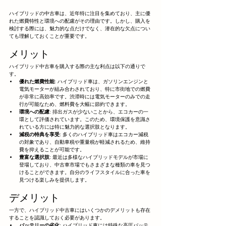
ハイブリッドの中古車は、近年特に注目を集めており、主に優
れた燃費特性と環境への配慮がその理由です。しかし、購入を
検討する際には、魅力的な点だけでなく、潜在的な欠点につい
ても理解しておくことが重要です。
メリット
ハイブリッド中古車を購入する際の主な利点は以下の通りで
す。
優れた燃費性能
: ハイブリッド車は、ガソリンエンジンと
電気モーターが組み合わされており、特に市街地での燃費
が非常に高効率です。渋滞時には電気モーターのみでの走
行が可能なため、燃料費を大幅に節約できます。
環境への配慮
: 排出ガスが少ないことから、エコカーの一
環として評価されています。このため、環境保護を意識さ
れている方には特に魅力的な選択肢となります。
減税の特典を享受
: 多くのハイブリッド車はエコカー減税
の対象であり、自動車税や重量税が軽減されるため、維持
費を抑えることが可能です。
豊富な選択肢
: 最近は多様なハイブリッドモデルが市場に
登場しており、中古車市場でもさまざまな種類の車を見つ
けることができます。自分のライフスタイルに合った車を
見つける楽しみを提供します。
デメリット
一方で、ハイブリッド中古車にはいくつかのデメリットも存在
することを認識しておく必要があります。
バッテリーの劣化
: ハイブリッド車には特殊な高圧バッテ