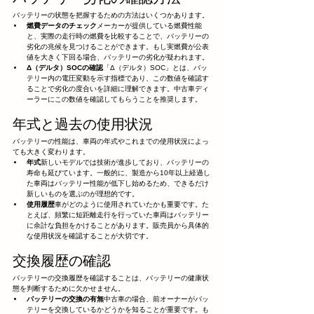
バッテリーの状態を把握するための方法はいくつかあります。
燃費データのチェック
メーカーが提供している燃費性能
と、実際の走行時の燃費を比較することで、バッテリーの
劣化の兆候を見つけることができます。もし実燃費が公表
値を大きく下回る場合、バッテリーの劣化が疑われます。
Δ（デルタ）SOCの確認
「Δ（デルタ）SOC」とは、バッ
テリー内の電圧変動を示す指標であり、この数値を確認す
ることで劣化の度合いを詳細に理解できます。中古車ディ
ーラーにこの数値を確認してもらうことを推奨します。
年式と過去の使用状況
バッテリーの性能は、車両の年式やこれまでの使用状況によっ
ても大きく変わります。
年式
新しいモデルでは技術が進歩しており、バッテリーの
寿命も延びています。一般的に、製造から10年以上経過し
た車両はバッテリー性能が低下し始めるため、できるだけ
新しいものを選ぶのが理想的です。
使用履歴
車がどのように使用されていたかも重要です。た
とえば、頻繁に短距離走行を行っていた車両はバッテリー
に余計な負担をかけることがあります。販売員から具体的
な使用状況を確認することが大切です。
交換履歴の確認
バッテリーの交換履歴を確認することは、バッテリーの健康状
態を判断するために欠かせません。
バッテリーの交換の有無
中古車の場合、前オーナーがバッ
テリーを交換しているかどうかを知ることが重要です。も