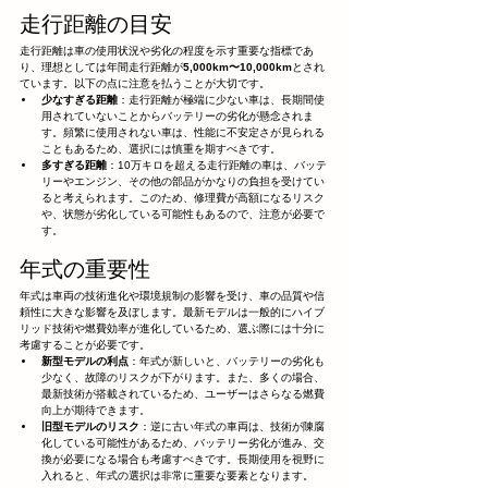
走行距離の目安
走行距離は車の使用状況や劣化の程度を示す重要な指標であ
り、理想としては年間走行距離が
5,000km〜10,000km
とされ
ています。以下の点に注意を払うことが大切です。
少なすぎる距離
：走行距離が極端に少ない車は、長期間使
用されていないことからバッテリーの劣化が懸念されま
す。頻繁に使用されない車は、性能に不安定さが見られる
こともあるため、選択には慎重を期すべきです。
多すぎる距離
：10万キロを超える走行距離の車は、バッテ
リーやエンジン、その他の部品がかなりの負担を受けてい
ると考えられます。このため、修理費が高額になるリスク
や、状態が劣化している可能性もあるので、注意が必要で
す。
年式の重要性
年式は車両の技術進化や環境規制の影響を受け、車の品質や信
頼性に大きな影響を及ぼします。最新モデルは一般的にハイブ
リッド技術や燃費効率が進化しているため、選ぶ際には十分に
考慮することが必要です。
新型モデルの利点
：年式が新しいと、バッテリーの劣化も
少なく、故障のリスクが下がります。また、多くの場合、
最新技術が搭載されているため、ユーザーはさらなる燃費
向上が期待できます。
旧型モデルのリスク
：逆に古い年式の車両は、技術が陳腐
化している可能性があるため、バッテリー劣化が進み、交
換が必要になる場合も考慮すべきです。長期使用を視野に
入れると、年式の選択は非常に重要な要素となります。