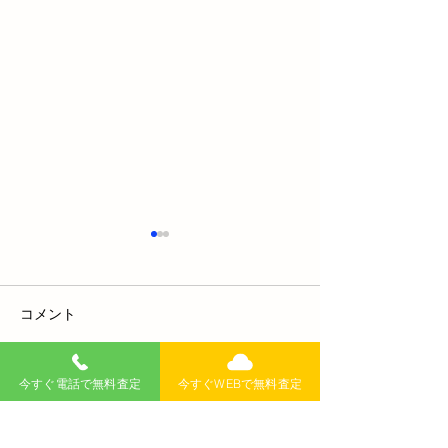
コメント
今すぐ電話で無料査定
今すぐWEBで無料査定
コメントを追加…
トヨタアクアの全貌：燃
スマートキーが
費性能とコンパクトさを
れ！エンジンの
徹底解剖！
は？トラブル別