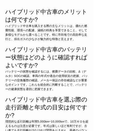
ハイブリッド中古車のメリット
は何ですか?
ハイブリッド中古車を購入する際の主なメリットは、優れた燃
費性能、環境への配慮、減税の特典を享受できること、そして
多様なモデルから選べることです。特に市街地での高効率な走
行と、排出ガスの少なさが魅力的な特徴と言えます。
ハイブリッド中古車のバッテリ
ー状態はどのように確認すれば
よいですか?
バッテリーの状態を確認するには、燃費データの比較、Δ（デ
ルタ）SOCの確認、車両の年式や過去の使用状況の把握、バッ
テリーの交換履歴の確認、メーカー保証の存在確認などが重要
なポイントです。これらを総合的に判断することで、バッテリ
ーの健康状態を適切に把握できます。
ハイブリッド中古車を選ぶ際の
走行距離と年式の目安は何です
か?
理想的な走行距離は年間5,000km~10,000kmで、10万キロを超
えるものは注意が必要です。年式は新しいほど有利ですが、古
い車でも走行距離が少なければ問題ありません。両者のバラン