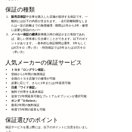
保証の種類
販売店保証
中古車を購入した店舗が提供する保証です。一
般的には以下の内容が含まれます。 - 走行距離制限なしま
たは一定の距離までの無償修理 - 期間は1年から3年 - 修理
に必要な部品のカバー
メーカー保証の継承
新車購入時の保証がまだ有効であれ
ば、新しい所有者に引き継ぐことができます。以下のポイ
ントがあります。 - 基本的な保証期間は通常、3年もしく
は6万キロ（早い方） - 特別保証では5年または10万キロ
（早い方）
人気メーカーの保証サービス
トヨタ「ロングラン保証」
登録から1年間の無償保証
全国のトヨタ店舗での修理が可能
必要に応じて、さらに1年または2年延長可能
日産「ワイド保証」
無料で付帯する基本保証
追加で2年間延長可能なプレミアムオプションが選択可能
ホンダ「U-Select」
最長2年間の無料保証
有償で5年間の延長も可能
保証選びのポイント
保証サービスを選ぶ際には、以下のポイントに注意を払いまし
ょう。