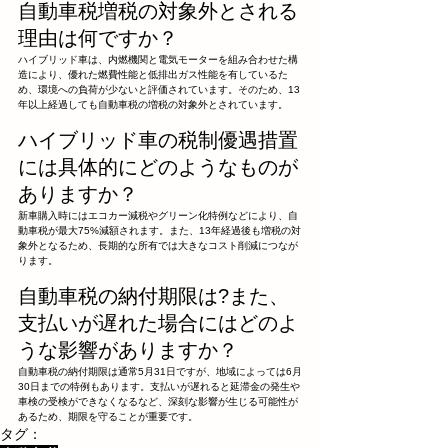
自動車税増税の対象外とされる
理由は何ですか？
ハイブリッド車は、内燃機関と電気モーターを組み合わせた構
造により、優れた燃費性能と低排出ガス性能を有しているた
め、環境への負荷が少ないと評価されています。そのため、13
年以上経過しても自動車税の増税の対象外とされています。
ハイブリッド車の税制優遇措置
には具体的にどのようなものが
ありますか？
新車購入時にはエコカー減税やグリーン化特例などにより、自
動車税が最大75%減額されます。また、13年経過後も増税の対
象外となるため、長期的な所有では大きなコスト削減につなが
ります。
自動車税の納付期限は?また、
支払いが遅れた場合にはどのよ
うな影響がありますか？
自動車税の納付期限は通常5月31日ですが、地域によっては6月
30日までの特例もあります。支払いが遅れると延滞金の発生や
車検の受検ができなくなるなど、深刻な影響が生じる可能性が
あるため、期限を守ることが重要です。
タグ：