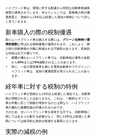
ハイブリッド車は、環境に対する配慮から特別な自動車税減免
措置が適用されています。本セクションでは、新車購入時の優
遇措置と、登録から13年以上経過した場合の税制について詳し
く見ていきます。
新車購入の際の税制優遇
新たにハイブリッド車を購入する際には、
グリーン化特例
や
環
境性能割
と呼ばれる税制優遇が適用されます。これにより、購
入時の自動車税が大幅に軽減される可能性があります。具体的
な内容は以下の通りです。
燃費が優れたハイブリッド車では、自動車税が通常の金額
から
50%
または
75%
減額されることがあります。
特に、一定の環境基準を満たす電気自動車やプラグインハ
イブリッド車は、追加の優遇措置を受けられることがあり
ます。
経年車に対する税制の特例
ハイブリッド車が登録から13年以上経過した場合でも、自動車
税が増税されることはありません。これは、一般的なガソリン
車が年数に応じて税額が増加するのとは異なり、ハイブリッド
車の優れた燃費性能が評価されるためです。
そのため、古いハイブリッド車を保有する方でも、自動車税に
関してはあまり心配する必要がなく、特に13年以上経過した車
両については経済的な負担を軽減する要因となります。
実際の減税の例