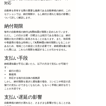
対応
自動車を所有する際の重要な義務である自動車税の納付。この
セクションでは、納付期限や、もし納付が遅れた場合の影響に
ついて詳しく解説します。
納付期限
毎年の自動車税の納付は
5月31日
が期限と定められています。
ただし、この日が土曜・日曜または祝日である場合には、納付
期限が次の月曜日に延長されることがあります。また、秋田県
や青森県の場合は特例として
6月30日
が納付期限となることが
あるため、地域ごとの規定に注意が必要です。納税通知書が届
いた際には、これらの期限を確認することが欠かせません。
支払い手段
納税通知書が手元に届いたら、以下の方法で支払いが可能で
す：
銀行の窓口
郵便局
対応する地方自治体の税務課
しかし、納付期限を過ぎた通知書の場合、コンビニや特定の店
舗での支払いができなくなるため、なるべく早期に納付を行う
ことが大切です。
支払い遅延の影響
自動車税の納付が遅れると、さまざまな影響が生じることがあ