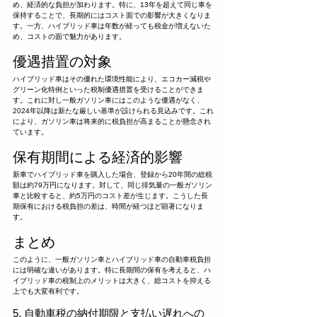
め、経済的な負担が加わります。特に、13年を超えて同じ車を
保持することで、長期的にはコスト面での影響が大きくなりま
す。一方、ハイブリッド車は年数が経っても税金が増えないた
め、コストの面で魅力があります。
優遇措置の対象
ハイブリッド車はその優れた環境性能により、エコカー減税や
グリーン化特例といった税制優遇措置を受けることができま
す。これに対し一般ガソリン車にはこのような優遇がなく、
2024年以降は新たな厳しい基準が設けられる見込みです。これ
により、ガソリン車は将来的に税負担が高まることが懸念され
ています。
保有期間による経済的影響
新車でハイブリッド車を購入した場合、登録から20年間の総税
額は約79万円になります。対して、同じ排気量の一般ガソリン
車と比較すると、約5万円のコスト差が生じます。こうした長
期保有における税負担の差は、時間が経つほど顕著になりま
す。
まとめ
このように、一般ガソリン車とハイブリッド車の自動車税負担
には明確な違いがあります。特に長期間の保有を考えると、ハ
イブリッド車の税制上のメリットは大きく、総コストを抑える
上でも大変有利です。
5. 自動車税の納付期限と支払い遅れへの