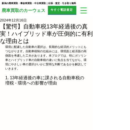
新潟の廃車買取・事故車買取・中古車買取｜出張・査定・引き取り無料
今すぐ電話査定
​廃車買取のカーウェス
2024年12月16日
【驚愕】自動車税13年経過後の真
実！ハイブリッド車が圧倒的に有利
な理由とは
環境に配慮した自動車の選択は、長期的な経済的メリットにも
つながります。自動車税制の仕組みには、環境面と経済面の両
側面を考慮した工夫があります。本ブログでは、特にガソリン
車とハイブリッド車の自動車税の違いに焦点を当てながら、環
境にやさしい車の選択がいかに賢明な判断であるかを解説して
いきます。
1. 13年経過後の車に課される自動車税の
増税 - 環境への影響が理由