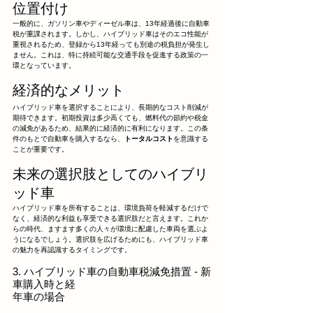
位置付け
一般的に、ガソリン車やディーゼル車は、13年経過後に自動車
税が重課されます。しかし、ハイブリッド車はそのエコ性能が
重視されるため、登録から13年経っても別途の税負担が発生し
ません。これは、特に持続可能な交通手段を促進する政策の一
環となっています。
経済的なメリット
ハイブリッド車を選択することにより、長期的なコスト削減が
期待できます。初期投資は多少高くても、燃料代の節約や税金
の減免があるため、結果的に経済的に有利になります。この条
件のもとで自動車を購入するなら、
トータルコスト
を意識する
ことが重要です。
未来の選択肢としてのハイブリ
ッド車
ハイブリッド車を所有することは、環境負荷を軽減するだけで
なく、経済的な利益も享受できる選択肢だと言えます。これか
らの時代、ますます多くの人々が環境に配慮した車両を選ぶよ
うになるでしょう。選択肢を広げるためにも、ハイブリッド車
の魅力を再認識するタイミングです。
3. ハイブリッド車の自動車税減免措置 - 新
車購入時と経
年車の場合