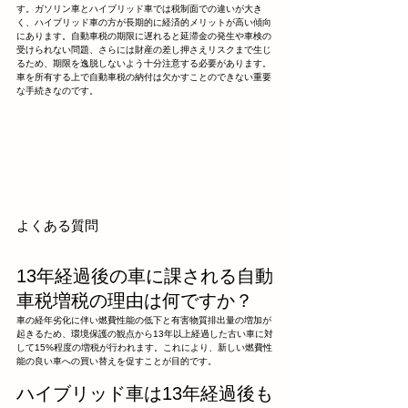
す。ガソリン車とハイブリッド車では税制面での違いが大き
く、ハイブリッド車の方が長期的に経済的メリットが高い傾向
にあります。自動車税の期限に遅れると延滞金の発生や車検の
受けられない問題、さらには財産の差し押さえリスクまで生じ
るため、期限を逸脱しないよう十分注意する必要があります。
車を所有する上で自動車税の納付は欠かすことのできない重要
な手続きなのです。
よくある質問
13年経過後の車に課される自動
車税増税の理由は何ですか？
車の経年劣化に伴い燃費性能の低下と有害物質排出量の増加が
起きるため、環境保護の観点から13年以上経過した古い車に対
して15%程度の増税が行われます。これにより、新しい燃費性
能の良い車への買い替えを促すことが目的です。
ハイブリッド車は13年経過後も