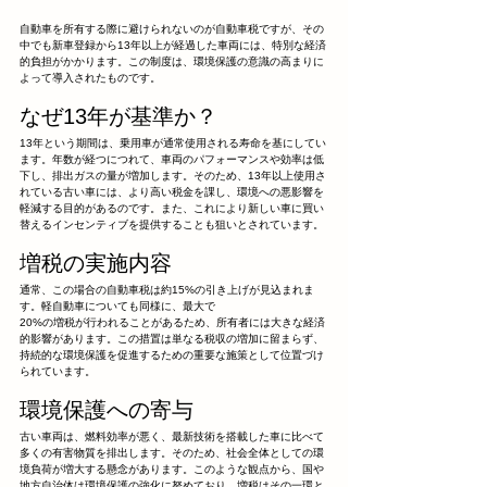
自動車を所有する際に避けられないのが自動車税ですが、その
中でも新車登録から13年以上が経過した車両には、特別な経済
的負担がかかります。この制度は、環境保護の意識の高まりに
よって導入されたものです。
なぜ13年が基準か？
13年という期間は、乗用車が通常使用される寿命を基にしてい
ます。年数が経つにつれて、車両のパフォーマンスや効率は低
下し、排出ガスの量が増加します。そのため、13年以上使用さ
れている古い車には、より高い税金を課し、環境への悪影響を
軽減する目的があるのです。また、これにより新しい車に買い
替えるインセンティブを提供することも狙いとされています。
増税の実施内容
通常、この場合の自動車税は約15%の引き上げが見込まれま
す。軽自動車についても同様に、最大で
20%の増税が行われることがあるため、所有者には大きな経済
的影響があります。この措置は単なる税収の増加に留まらず、
持続的な環境保護を促進するための重要な施策として位置づけ
られています。
環境保護への寄与
古い車両は、燃料効率が悪く、最新技術を搭載した車に比べて
多くの有害物質を排出します。そのため、社会全体としての環
境負荷が増大する懸念があります。このような観点から、国や
地方自治体は環境保護の強化に努めており、増税はその一環と