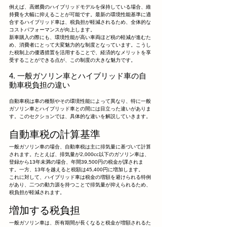
例えば、高燃費のハイブリッドモデルを保持している場合、維
持費を大幅に抑えることが可能です。最新の環境性能基準に適
合するハイブリッド車は、税負担が軽減されるため、全体的な
コストパフォーマンスが向上します。
新車購入の際にも、環境性能が高い車両ほど税の軽減が進むた
め、消費者にとって大変魅力的な制度となっています。こうし
た税制上の優遇措置を活用することで、経済的なメリットを享
受することができる点が、この制度の大きな魅力です。
4. 一般ガソリン車とハイブリッド車の自
動車税負担の違い
自動車税は車の種類やその環境性能によって異なり、特に一般
ガソリン車とハイブリッド車との間には目立った違いがありま
す。このセクションでは、具体的な違いを解説していきます。
自動車税の計算基準
一般ガソリン車の場合、自動車税は主に排気量に基づいて計算
されます。たとえば、排気量が2,000cc以下のガソリン車は、
登録から13年未満の場合、年間39,500円の税金が課されま
す。一方、13年を越えると税額は45,400円に増加します。
これに対して、ハイブリッド車は税金の増額を避けられる特例
があり、二つの動力源を持つことで排気量が抑えられるため、
税負担が軽減されます。
増加する税負担
一般ガソリン車は、所有期間が長くなると税金が増額されるた