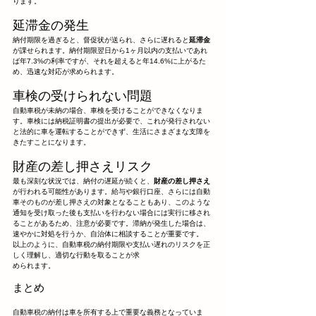
ります。
延滞金の発生
納付期限を過ぎると、督促状が送られ、さらに遅れると
延滞金
が課せられます。納付期限翌日から1ヶ月以内の支払いであれ
ば年7.3%の利率ですが、それを超えると年14.6%に上がるた
め、迅速な対応が求められます。
車検の受けられない問題
自動車税が未納の場合、車検を受けることができなくなりま
す。車検には納税証明書の提出が必要で、これが発行されない
と法的に車を運転することができず、生活にさまざまな支障を
きたすことになります。
財産の差し押さえリスク
最も深刻な状況では、納付の遅延が続くと、
財産の差し押さえ
が行われる可能性があります。給与や銀行口座、さらには自動
車そのものが差し押さえの対象となることもあり、このような
通知を受け取った後も支払いを行わない場合には実行に移され
ることがあるため、注意が必要です。滞納が発生した場合は、
速やかに対処を行うか、自治体に相談することが重要です。
以上のように、自動車税の納付期限や支払い遅れのリスクを正
しく理解し、適切な行動を取ることが求
められます。
まとめ
自動車税の納付は車を所有する上で重要な義務となっていま