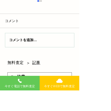
コメント
コメントを追加…
自動車の一括払い、メリ
トラックのギア
ット・デメリットを徹底
くい!? 原因と
解説！賢い選択のポイン
解説
トとは
無料査定
記事
>
今すぐ電話で無料査定
今すぐWEBで無料査定