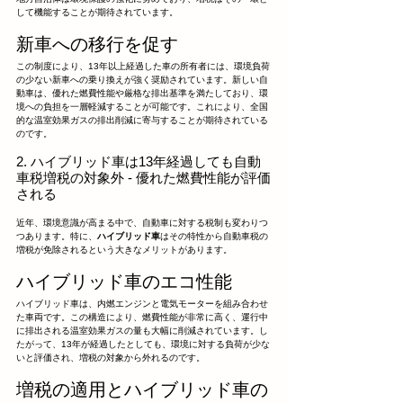
して機能することが期待されています。
新車への移行を促す
この制度により、13年以上経過した車の所有者には、環境負荷
の少ない新車への乗り換えが強く奨励されています。新しい自
動車は、優れた燃費性能や厳格な排出基準を満たしており、環
境への負担を一層軽減することが可能です。これにより、全国
的な温室効果ガスの排出削減に寄与することが期待されている
のです。
2. ハイブリッド車は13年経過しても自動
車税増税の対象外 - 優れた燃費性能が評価
される
近年、環境意識が高まる中で、自動車に対する税制も変わりつ
つあります。特に、
ハイブリッド車
はその特性から自動車税の
増税が免除されるという大きなメリットがあります。
ハイブリッド車のエコ性能
ハイブリッド車は、内燃エンジンと電気モーターを組み合わせ
た車両です。この構造により、燃費性能が非常に高く、運行中
に排出される温室効果ガスの量も大幅に削減されています。し
たがって、13年が経過したとしても、環境に対する負荷が少な
いと評価され、増税の対象から外れるのです。
増税の適用とハイブリッド車の