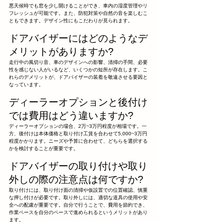
悪天候時でも窓を少し開けることができ、車内の湿度管理やリ
フレッシュが可能です。また、防犯対策や自然の音を楽しむこ
ともできます。デザイン性にもこだわりが見られます。
ドアバイザーにはどのようなデ
メリットがありますか?
走行中の風切り音、車のデザインへの影響、清掃の手間、必要
性を感じない人がいるなど、いくつかの短所が存在します。こ
れらのデメリットが、ドアバイザーの装着を敬遠させる要因と
なっています。
ディーラーオプションと後付け
では費用はどう違いますか?
ディーラーオプションの場合、2万~3万円程度が相場です。一
方、後付けは本体価格と取り付け工賃を合わせて5,000~3万円
程度かかります。ニーズや予算に合わせて、どちらを選択する
かを検討することが重要です。
ドアバイザーの取り付けや取り
外しの際の注意点は何ですか?
取り付けには、取り付け面の清掃や仮設置での位置確認、慎重
な押し付けが必要です。取り外しには、適切な道具の使用や安
全への配慮が重要です。自分で行うことで、費用を節約でき、
作業ペースを自分のペースで進められるというメリットがあり
ます。