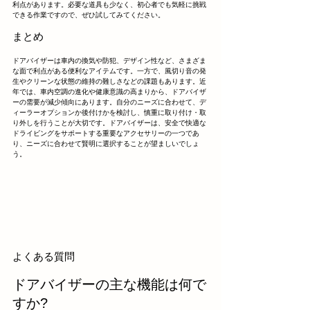
利点があります。必要な道具も少なく、初心者でも気軽に挑戦
できる作業ですので、ぜひ試してみてください。
まとめ
ドアバイザーは車内の換気や防犯、デザイン性など、さまざま
な面で利点がある便利なアイテムです。一方で、風切り音の発
生やクリーンな状態の維持の難しさなどの課題もあります。近
年では、車内空調の進化や健康意識の高まりから、ドアバイザ
ーの需要が減少傾向にあります。自分のニーズに合わせて、デ
ィーラーオプションか後付けかを検討し、慎重に取り付け・取
り外しを行うことが大切です。ドアバイザーは、安全で快適な
ドライビングをサポートする重要なアクセサリーの一つであ
り、ニーズに合わせて賢明に選択することが望ましいでしょ
う。
よくある質問
ドアバイザーの主な機能は何で
すか?