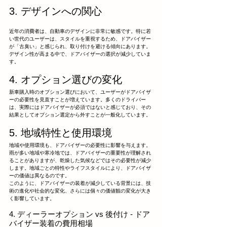
3. デザインへの関心
近年の消費者は、自動車のデザインに非常に敏感です。特に若
い世代のユーザーは、スタイルを重視するため、ドアバイザー
が「古臭い」と感じられ、取り付けを避ける傾向にあります。
デザイン性が高まる中で、ドアバイザーの選択が減少していま
す。
4. オプション選びの変化
新車購入時のオプション選びにおいて、ユーザーがドアバイザ
ーの必要性を見直すことが増えています。多くのドライバー
は、実際にはドアバイザーが必須ではないと感じており、その
結果としてオプション選定から外すことが一般化しています。
5. 地域特性と使用環境
地域や使用環境も、ドアバイザーの必要性に影響を与えます。
雨が多い地域や寒冷地では、ドアバイザーの重要性が理解され
ることがありますが、乾燥した気候などではその必要性が減少
します。地域ごとの特性やライフスタイルにより、ドアバイザ
ーの価値は異なるのです。
このように、ドアバイザーの装着が減少している背景には、技
術の進化や社会的な変化、さらには個々の価値観の変化が大き
く影響しています。
4. ディーラーオプション vs 後付け - ドア
バイザー装着の費用相場