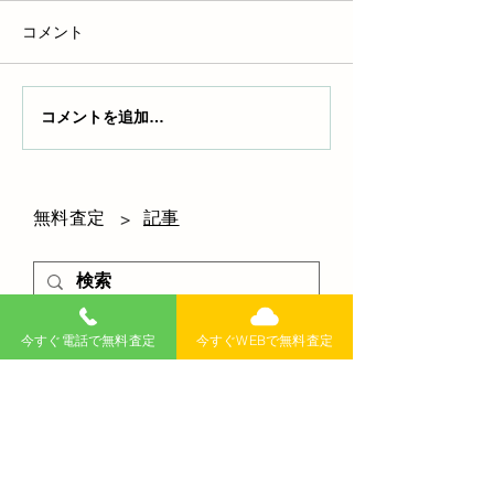
コメント
コメントを追加…
新潟で事故車を個人売却
【2026年最新
する前に確認したい査
車買取を依頼す
定・買取のポイント
おすすめ業者・
コツを徹底解説
無料査定
記事
>
今すぐ電話で無料査定
今すぐWEBで無料査定