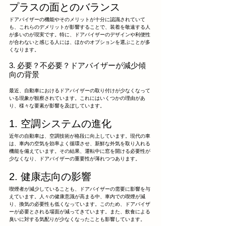
プラスの面とのバランス
ドアバイザーの機能やそのメリットが十分に認識されていて
も、これらのデメリットが影響することで、装着を敬遠する人
が多いのが現実です。特に、ドアバイザーのデザインや利便性
が合わないと感じる人には、ほかのオプションを選ぶことが多
くなります。
3. 必要？不必要？ドアバイザーが減少傾
向の背景
最近、自動車におけるドアバイザーの取り付けが少なくなって
いる現象が観察されています。これにはいくつかの理由があ
り、様々な要素が影響を及ぼしています。
1. 空調システムの進化
近年の自動車は、空調技術が格段に向上しています。現代の車
は、車内の空気を効率よく循環させ、新鮮な外気を取り入れる
機能を備えています。その結果、運転中に窓を開ける必要性が
少なくなり、ドアバイザーの重要性が薄れつつあります。
2. 健康志向の影響
喫煙者が減少していることも、ドアバイザーの需要に影響を与
えています。人々の健康意識が高まる中、車内での喫煙が減
り、換気の必要性も低くなっています。このため、ドアバイザ
ーが必要とされる場面が減ってきています。また、飲食による
臭いに対する気配りが少なくなったことも影響しています。