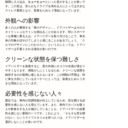
隙間に入り込み、
ヒューヒュー
といった音がすることが多いで
す。この音は、安らかなドライブを求める人にとっては大きな
ストレス要因となり、装着をためらう理由になっています。
外観への影響
多くの人が重視する「車のデザイン」。ドアバイザーはそのス
タイリッシュなラインを損ねることがあります。特にスポーテ
ィな車種に乗る人は、ドアバイザーを取り付けることで、車全
体の印象がぼやけてしまうと感じることがあるでしょう。「ク
ルマのデザインにこだわりたい」という人にとっては、ドアバ
イザーは不要とされる場合が多いのです。
クリーンな状態を保つ難しさ
ドアバイザーを装着すると、窓の外側にホコリや水滴が溜まり
やすくなります。掃除がしにくくなるため、クリーンな状態を
維持するのが面倒に感じる人もいます。この掃除の手間は、特
に車を大切にしているオーナーにとっては、装着をためらう大
きな理由となっています。
必要性を感じない人々
最近では、車内の空調性能が向上しているため、窓を開ける必
要性を感じない人も増えています。また、車内でタバコを吸う
人や飲食をする人が減少していることも、ドアバイザーの必要
性を感じない要因の一つです。これにより、「そもそも窓を開
けない」というライフスタイルを持つ人々は、ドアバイザーを
選択しないことが多いのです。