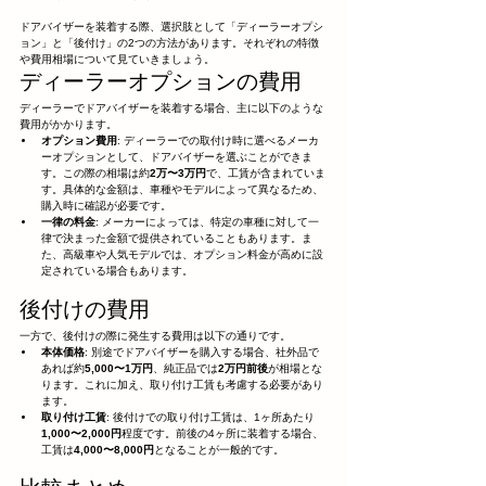
ドアバイザーを装着する際、選択肢として「ディーラーオプシ
ョン」と「後付け」の2つの方法があります。それぞれの特徴
や費用相場について見ていきましょう。
ディーラーオプションの費用
ディーラーでドアバイザーを装着する場合、主に以下のような
費用がかかります。
オプション費用
: ディーラーでの取付け時に選べるメーカ
ーオプションとして、ドアバイザーを選ぶことができま
す。この際の相場は約
2万〜3万円
で、工賃が含まれていま
す。具体的な金額は、車種やモデルによって異なるため、
購入時に確認が必要です。
一律の料金
: メーカーによっては、特定の車種に対して一
律で決まった金額で提供されていることもあります。ま
た、高級車や人気モデルでは、オプション料金が高めに設
定されている場合もあります。
後付けの費用
一方で、後付けの際に発生する費用は以下の通りです。
本体価格
: 別途でドアバイザーを購入する場合、社外品で
あれば約
5,000〜1万円
、純正品では
2万円前後
が相場とな
ります。これに加え、取り付け工賃も考慮する必要があり
ます。
取り付け工賃
: 後付けでの取り付け工賃は、1ヶ所あたり
1,000〜2,000円
程度です。前後の4ヶ所に装着する場合、
工賃は
4,000〜8,000円
となることが一般的です。