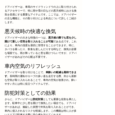
ドアバイザーは、車両のサイドウィンドウの上に取り付けられ
るアクセサリーで、特に雨や雪の日などの悪天候時における換
気を容易にする重要なアイテムです。ここでは、ドアバイザー
の主な機能と、その取り付けによる利点について詳しくご紹介
します。
悪天候時の快適な換気
ドアバイザーの大きな特徴の一つは、
悪天候の際でも窓を少し
開けて新しい空気を取り入れることが可能
である点です。これ
により、車内の湿度を適切に管理することができます。特に、
タバコを吸ったり、飲食を楽しんだりする時など、換気が必要
な場面でも、雨が降っていると窓を開けづらいですが、ドアバ
イザーがあればその心配は不要です。
車内空気のリフレッシュ
ドアバイザーを取り付けることで、
車酔いの軽減も期待できま
す
。長時間の運転やカーブの多い道を走行する際、外から新鮮
な空気が取り入れられることで、車内の空気が改善され、酔い
やすい方には特に役立つアイテムです。
防犯対策としての効果
さらに、ドアバイザーは
防犯対策
としても重要な役割を果たし
ます。駐車中に少し窓を開けて換気したい場合でも、ドアバイ
ザーがあれば、施錠した状態で外気を取り入れることができ、
車内に侵入されるリスクを軽減します。この機能は特に人が多
いエリアで駐車する際に安心感を与えてくれます。