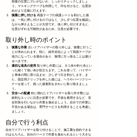
前後の位置にズレがないか、しっかりチェックしましょ
う。マスキングテープを利用して、印を付けると、位置決
めがより正確に行えます。
慎重に押し付ける
 両面テープの保護シートを剥がした後
は、一気に押し付けるのではなく、少しずつ位置を確認し
ながら押さえることが大切です。強く押し付けすぎると、
位置がずれる可能性があるため、注意が必要です。
取り外し時のポイント
慎重な作業
 古いドアバイザーの取り外しは、慎重に行うこ
とが求められます。特に、経年劣化によって両面テープが
強力になっている場合があり、無理に引っ張ることは避け
るべきです。
適切な道具の使用
 取り外し作業には、タコ糸や釣り糸とい
った細くて強い糸が役立ちます。これを使って、バイザー
と車体の間に滑り込ませ、少しずつ引き剥がします。ま
た、固定用クリップを外した後には、ヘラやパーツクリー
ナーを使って、残った接着剤をきれいに取り除きましょ
う。
安全への配慮
 特に壊れたドアバイザーを取り外す際には、
鋭利なエッジに注意が必要です。手袋を着用するなど、安
全対策を行いながら作業を進めましょう。自分での作業に
不安がある場合は、専門サービスを利用することも考慮し
ましょう。
自分で行う利点
自分でドアバイザーを取り付けることで、施工費を節約できる
のはもちろん、自分のペースで作業を進められるという大きな