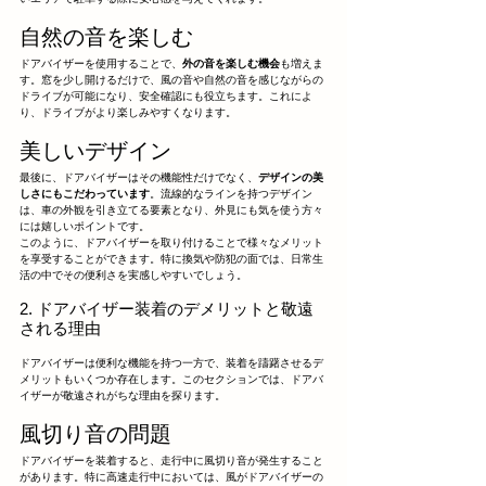
自然の音を楽しむ
ドアバイザーを使用することで、
外の音を楽しむ機会
も増えま
す。窓を少し開けるだけで、風の音や自然の音を感じながらの
ドライブが可能になり、安全確認にも役立ちます。これによ
り、ドライブがより楽しみやすくなります。
美しいデザイン
最後に、ドアバイザーはその機能性だけでなく、
デザインの美
しさにもこだわっています
。流線的なラインを持つデザイン
は、車の外観を引き立てる要素となり、外見にも気を使う方々
には嬉しいポイントです。
このように、ドアバイザーを取り付けることで様々なメリット
を享受することができます。特に換気や防犯の面では、日常生
活の中でその便利さを実感しやすいでしょう。
2. ドアバイザー装着のデメリットと敬遠
される理由
ドアバイザーは便利な機能を持つ一方で、装着を躊躇させるデ
メリットもいくつか存在します。このセクションでは、ドアバ
イザーが敬遠されがちな理由を探ります。
風切り音の問題
ドアバイザーを装着すると、走行中に風切り音が発生すること
があります。特に高速走行中においては、風がドアバイザーの