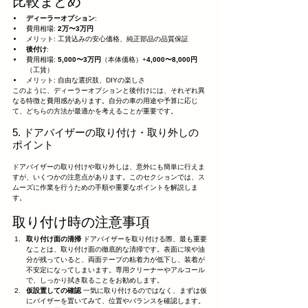
比較まとめ
ディーラーオプション
:
費用相場: 
2万〜3万円
メリット: 工賃込みの安心価格、純正部品の品質保証
後付け
:
費用相場: 
5,000〜3万円
（本体価格）+
4,000〜8,000円
（工賃）
メリット: 自由な選択肢、DIYの楽しさ
このように、ディーラーオプションと後付けには、それぞれ異
なる特徴と費用感があります。自分の車の用途や予算に応じ
て、どちらの方法が最適かを考えることが重要です。
5. ドアバイザーの取り付け・取り外しの
ポイント
ドアバイザーの取り付けや取り外しは、意外にも簡単に行えま
すが、いくつかの注意点があります。このセクションでは、ス
ムーズに作業を行うための手順や重要なポイントを解説しま
す。
取り付け時の注意事項
取り付け面の清掃
 ドアバイザーを取り付ける際、最も重要
なことは、取り付け面の徹底的な清掃です。表面に埃や油
分が残っていると、両面テープの粘着力が低下し、装着が
不安定になってしまいます。専用クリーナーやアルコール
で、しっかり拭き取ることをお勧めします。
仮設置しての確認
 一気に取り付けるのではなく、まずは仮
にバイザーを置いてみて、位置やバランスを確認します。