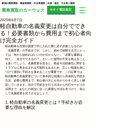
新潟の廃車買取・事故車買取・中古車買取｜出張・査定・引き取り無料
今すぐ電話査定
​廃車買取のカーウェス
2025年9月7日
軽自動車の名義変更は自分ででき
る！必要書類から費用まで初心者向
け完全ガイド
軽自動車を売買や譲渡で手に入れた際に必ず必要となるのが
「名義変更」の手続きです。しかし、初めて経験する方にとっ
ては「何から始めればいいのか分からない」「必要な書類は
何？」「自分でできるの？」といった疑問や不安を抱えること
も多いでしょう。名義変更を怠ると、税金や法的責任に関する
トラブルに巻き込まれる可能性もあるため、正しい知識を身に
つけて適切に手続きを進めることが重要です。この記事では、
軽自動車の名義変更について基本的な知識から具体的な手続き
方法、必要な費用まで、初心者の方にも分かりやすく詳しく解
説していきます。自分で手続きを行う方法から代行サービスの
活用まで、あなたの状況に合った最適な方法を見つけて、安心
して名義変更を完了させましょう。
1. 軽自動車の名義変更とは？手続きが必
要な理由を解説