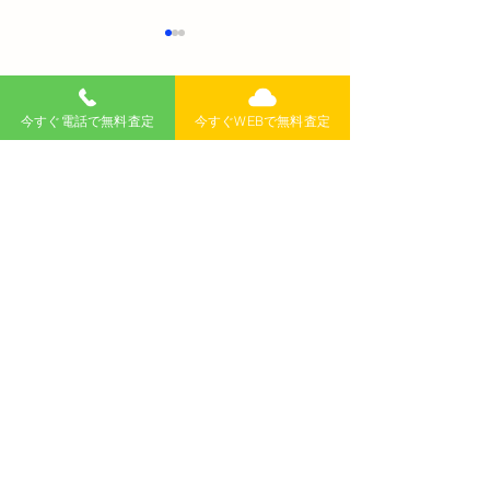
コメント
今すぐ電話で無料査定
今すぐWEBで無料査定
コメントを追加…
新車のオイル交換はいつ
プリウスの年間
がベスト？初回の交換時
は？燃料代や税
期やメリットを解説【愛
丸ごとシミュレ
車を長持ちさせる秘訣】
【完全ガイド】
無料査定
記事
>