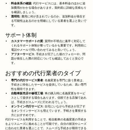
料金体系の確認
: 代行サービスには、基本料金のほかに追
加費用がかかる場合があります。契約前に詳細な見積もり
を確認しましょう。
透明性
: 費用に何が含まれているのか、追加料金が発生す
る可能性はあるのかを明確にしている業者を選ぶと良いで
す。
サポート体制
カスタマーサポートの質
: 質問や不明点に素早く対応して
くれるサポート体制が整っているかも重要です。利用前に
電話やメールで問い合わせてみると良いでしょう。
アフターサービス
: 手続きが完了した後のフォローや、問
題が発生した際の対応についても確認しておくと安心で
す。
おすすめの代行業者のタイプ
専門の代行サービス業者
: 名義変更を専門に扱う業者は、
手続きに特化したサービスを提供しているため、高い専門
性を期待できます。
自動車販売店や修理工場
: 車の購入時に名義変更をサービ
スとして提供する場合もあります。信頼できる店舗であれ
ば、手続きがスムーズに行われるでしょう。
オンライン代行サービス
: 自宅にいながら手続きが完了す
るオンラインサービスも増えています。手軽さを重視する
方におすすめです。
代行サービスを利用することで、軽自動車の名義変更の手続き
をよりスムーズに進めることが可能です。自分の状況やニーズ
に合わせた業者を選ぶことで、スムーズな手続きが期待できる