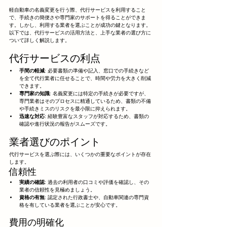
軽自動車の名義変更を行う際、代行サービスを利用すること
で、手続きの簡便さや専門家のサポートを得ることができま
す。しかし、利用する業者を選ぶことが成功の鍵となります。
以下では、代行サービスの活用方法と、上手な業者の選び方に
ついて詳しく解説します。
代行サービスの利点
手間の軽減
: 必要書類の準備や記入、窓口での手続きなど
を全て代行業者に任せることで、時間や労力を大きく削減
できます。
専門家の知識
: 名義変更には特定の手続きが必要ですが、
専門業者はそのプロセスに精通しているため、書類の不備
や手続きミスのリスクを最小限に抑えられます。
迅速な対応
: 経験豊富なスタッフが対応するため、書類の
確認や進行状況の報告がスムーズです。
業者選びのポイント
代行サービスを選ぶ際には、いくつかの重要なポイントが存在
します。
信頼性
実績の確認
: 過去の利用者の口コミや評価を確認し、その
業者の信頼性を見極めましょう。
資格の有無
: 認定された行政書士や、自動車関連の専門資
格を有している業者を選ぶことが安心です。
費用の明確化