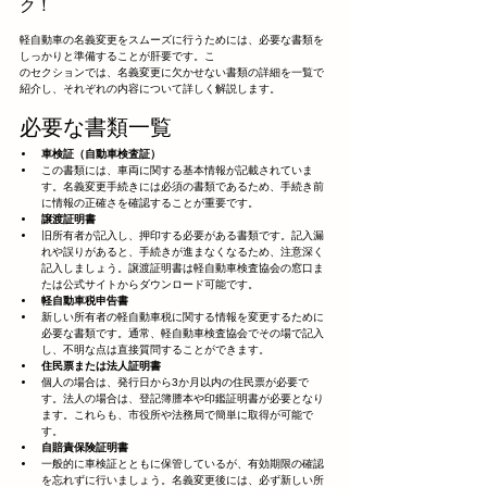
ク！
軽自動車の名義変更をスムーズに行うためには、必要な書類を
しっかりと準備することが肝要です。こ
のセクションでは、名義変更に欠かせない書類の詳細を一覧で
紹介し、それぞれの内容について詳しく解説します。
必要な書類一覧
車検証（自動車検査証）
この書類には、車両に関する基本情報が記載されていま
す。名義変更手続きには必須の書類であるため、手続き前
に情報の正確さを確認することが重要です。
譲渡証明書
旧所有者が記入し、押印する必要がある書類です。記入漏
れや誤りがあると、手続きが進まなくなるため、注意深く
記入しましょう。譲渡証明書は軽自動車検査協会の窓口ま
たは公式サイトからダウンロード可能です。
軽自動車税申告書
新しい所有者の軽自動車税に関する情報を変更するために
必要な書類です。通常、軽自動車検査協会でその場で記入
し、不明な点は直接質問することができます。
住民票または法人証明書
個人の場合は、発行日から3か月以内の住民票が必要で
す。法人の場合は、登記簿謄本や印鑑証明書が必要となり
ます。これらも、市役所や法務局で簡単に取得が可能で
す。
自賠責保険証明書
一般的に車検証とともに保管しているが、有効期限の確認
を忘れずに行いましょう。名義変更後には、必ず新しい所