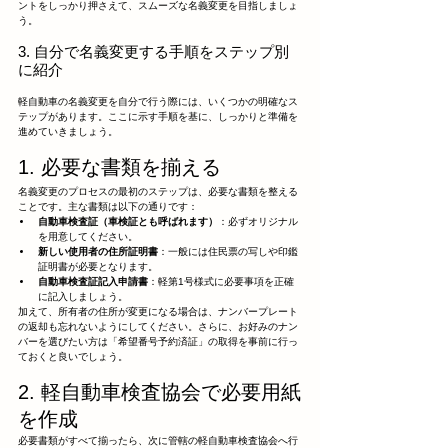
ントをしっかり押さえて、スムーズな名義変更を目指しましょ
う。
3. 自分で名義変更する手順をステップ別
に紹介
軽自動車の名義変更を自分で行う際には、いくつかの明確なス
テップがあります。ここに示す手順を基に、しっかりと準備を
進めていきましょう。
1. 必要な書類を揃える
名義変更のプロセスの最初のステップは、必要な書類を整える
ことです。主な書類は以下の通りです：
自動車検査証（車検証とも呼ばれます）
：必ずオリジナル
を用意してください。
新しい使用者の住所証明書
：一般には住民票の写しや印鑑
証明書が必要となります。
自動車検査証記入申請書
：軽第1号様式に必要事項を正確
に記入しましょう。
加えて、所有者の住所が変更になる場合は、ナンバープレート
の返却も忘れないようにしてください。さらに、お好みのナン
バーを選びたい方は「希望番号予約済証」の取得を事前に行っ
ておくと良いでしょう。
2. 軽自動車検査協会で必要用紙
を作成
必要書類がすべて揃ったら、次に管轄の軽自動車検査協会へ行