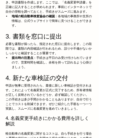
き、申請書類を作成します。ここでは、「名義変更申請書」を
正確に記入することが求められます。事前にインターネットで
自分の管轄を調べておくと、手続きがスムーズに進みます。
地域の軽自動車検査協会の確認
：各地域の事務所や支所の
情報は、公式ウェブサイトで簡単に見つけることができま
す。
3. 書類を窓口に提出
必要な書類が揃ったら、指定された窓口に提出します。この段
階では、書類の内容確認が行われるため、誤りや不備がないか
しっかりと確認することが重要です。
提出時の注意点
：手続きは平日のみ受け付けられています
ので、営業時間を確認し、余裕を持って訪れるよう心掛け
ましょう。
4. 新たな車検証の交付
申請が無事に受理されたら、最後に新しい車検証が交付されま
す。これによって名義変更が正式に完了するため、所有者情報
が正しく反映されているかどうか、必ず確認してください。
この手続きは多少手間がかかることもありますが、自分で行う
ことでコストを削減できます。ぜひご紹介した手順を一つ一つ
実践し、スムーズに名義変更を進めていきましょう。
4. 名義変更手続きにかかる費用を詳しく
解説
軽自動車の名義変更に関するコストは、自ら手続きを行う場合