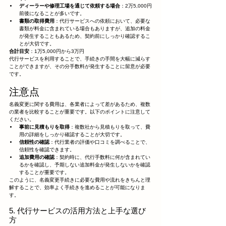
ディーラーや修理工場を通じて依頼する場合
：2万5,000円
前後になることが多いです。
書類の取得費用
：代行サービスへの依頼において、必要な
書類が料金に含まれている場合もありますが、追加の料金
が発生することもあるため、契約前にしっかり確認するこ
とが大切です。
合計目安
：1万5,000円から3万円
代行サービスを利用することで、手続きの手間を大幅に減らす
ことができますが、その分手数料が発生することに留意が必要
です。
注意点
名義変更に関する費用は、各業者によって差があるため、複数
の業者を比較することが重要です。以下のポイントに注意して
ください。
事前に見積もりを取得
：複数社から見積もりを取って、費
用の詳細をしっかり確認することが大切です。
信頼性の確認
：代行業者の評価や口コミを調べることで、
信頼性を確認できます。
追加費用の確認
：契約時に、代行手数料に何が含まれてい
るかを確認し、予期しない追加料金が発生しないかを確認
することが重要です。
このように、名義変更手続きに必要な費用や流れをきちんと理
解することで、効率よく手続きを進めることが可能になりま
す。
5. 代行サービスの活用方法と上手な選び
方