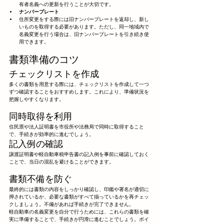
有者名義への更新を行うことが大切です。
ナンバープレート
住所変更をする際には旧ナンバープレートを返却し、新し
いものを取得する必要があります。ただし、同一地域内で
名義変更を行う場合は、旧ナンバープレートを引き続き使
用できます。
書類準備のコツ
チェックリストを作成
多くの書類を用意する際には、チェックリストを作成して一つ
ずつ確認することをおすすめします。これにより、準備状況を
把握しやすくなります。
同時取得を利用
住民票や法人証明書を市役所や法務局で同時に取得すること
で、手続きが効率的に進むでしょう。
記入例の確認
譲渡証明書や軽自動車税申告書の記入例を事前に確認しておく
ことで、当日の混乱を避けることができます。
書類不備を防ぐ
最終的には書類の内容をしっかり確認し、印鑑や署名が適切に
押されているか、必要な書類がすべて揃っているかを再チェッ
クしましょう。不備があれば手続きが完了できません。
軽自動車の名義変更を自分で行うためには、これらの書類を確
実に準備することで、手続きが円滑に進むことでしょう。ポイ