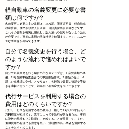
軽自動車の名義変更に必要な書
類は何ですか?
名義変更に必要な主な書類は、車検証、譲渡証明書、軽自動車
税申告書、住民票や法人証明書、自賠責保険証明書などです。
これらの書類を確実に用意し、記入漏れや誤りがないよう注意
が必要です。事前に書類の準備状況を確認することで、スムー
ズな手続きが期待できます。
自分で名義変更を行う場合、ど
のような流れで進めればよいで
すか?
自分で名義変更を行う場合の主なステップは、1.必要書類の準
備、2.軽自動車検査協会での申請書類作成、3.書類の提出、4.
新しい車検証の交付、となります。各段階で書類の確認や手続
きを適切に行うことで、効率的に名義変更を完了できます。
代行サービスを利用する場合の
費用はどのくらいですか?
代行サービスを利用する際の費用は、概して1万5,000円から3
万円程度が相場です。業者によって手数料が異なるため、事前
に複数の見積もりを取得し、比較することが重要です。また、
追加費用の有無にも注意を払い、透明性の高い業者を選択する
ことをおすすめします。