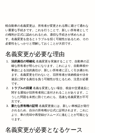
軽自動車の名義変更は、所有者が変更される際に避けて通れな
い重要な手続きです。これを行うことで、新しい所有者として
の権利が正式に認められるため、適切な手続きが求められま
す。名義変更を怠るとトラブルを招く可能性があるため、その
必要性をしっかりと理解しておくことが大切です。
名義変更が必要な理由
法的責任の明確化
 名義変更を実施することで、自動車の正
確な所有者が明らかになります。これにより、自動車税や
事故による法的責任が、新しい所有者に正しく引き継がれ
ます。名義変更を行わないと、旧所有者が未納税金や法令
違反に関する責任を負う可能性が生じるため、注意が必要
です。
トラブルの回避
 名義を変更しない場合、税金や交通違反に
関する通知が旧所有者宛に送付されることがあります。こ
うした問題を未然に防ぐためにも、迅速な名義変更が不可
欠です。
新たな所有権の証明
 名義変更後には、新しい車検証が発行
されるため、自分の所有権が公式に証明されます。これに
より、車の売却や再登録がスムーズに進むことが可能とな
ります。
名義変更が必要となるケース