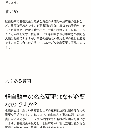
でしょう。
まとめ
軽自動車の名義変更は法的な責任の明確化や所有権の証明な
ど、重要な手続きです。必要書類の準備、窓口での手続き、そ
して名義変更にかかる費用など、一連の流れをよく理解してお
くことが大切です。代行サービスを利用すれば手続きの手間を
大幅に軽減できますが、業者の信頼性や費用面での検討も必要
です。自分に合った方法で、スムーズな名義変更を実現しまし
ょう。
よくある質問
軽自動車の名義変更はなぜ必要
なのですか?
名義変更は、新しい所有者としての権利を正式に認めるための
重要な手続きです。これにより、自動車税や事故に関する法的
責任が明確化され、トラブルの回避や所有権の証明が可能にな
ります。名義変更を怠ると、旧所有者が不利な立場に置かれる
可能性があるため、早期の対応が求められます。