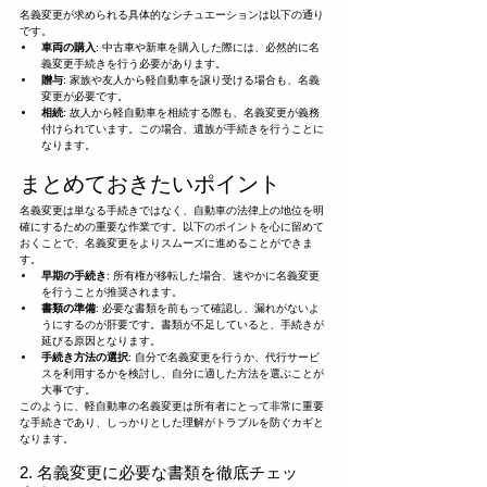
名義変更が求められる具体的なシチュエーションは以下の通り
です。
車両の購入
: 中古車や新車を購入した際には、必然的に名
義変更手続きを行う必要があります。
贈与
: 家族や友人から軽自動車を譲り受ける場合も、名義
変更が必要です。
相続
: 故人から軽自動車を相続する際も、名義変更が義務
付けられています。この場合、遺族が手続きを行うことに
なります。
まとめておきたいポイント
名義変更は単なる手続きではなく、自動車の法律上の地位を明
確にするための重要な作業です。以下のポイントを心に留めて
おくことで、名義変更をよりスムーズに進めることができま
す。
早期の手続き
: 所有権が移転した場合、速やかに名義変更
を行うことが推奨されます。
書類の準備
: 必要な書類を前もって確認し、漏れがないよ
うにするのが肝要です。書類が不足していると、手続きが
延びる原因となります。
手続き方法の選択
: 自分で名義変更を行うか、代行サービ
スを利用するかを検討し、自分に適した方法を選ぶことが
大事です。
このように、軽自動車の名義変更は所有者にとって非常に重要
な手続きであり、しっかりとした理解がトラブルを防ぐカギと
なります。
2. 名義変更に必要な書類を徹底チェッ