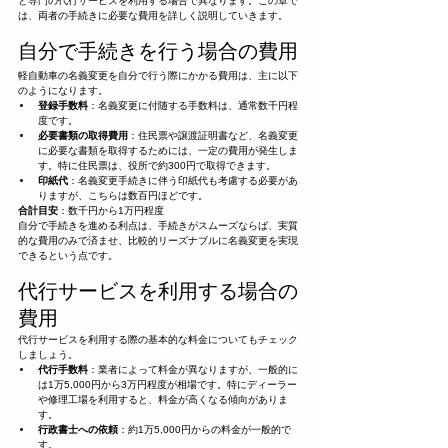
と専門の代行サービスを利用する場合で異なります。この章で
は、両者の手続きに必要な費用を詳しく説明していきます。
自分で手続きを行う場合の費用
軽自動車の名義変更を自分で行う際にかかる費用は、主に以下
のようになります。
登録手数料
：名義変更に付随する手数料は、通常数千円程
度です。
必要書類の取得費用
：住民票や譲渡証明書など、名義変更
に必要な書類を取得するためには、一定の費用が発生しま
す。特に住民票は、役所で約300円で取得できます。
印紙代
：名義変更手続きに伴う印紙代も考慮する必要があ
りますが、こちらは数百円ほどです。
合計目安
：数千円から1万円程度
自分で手続きを進める利点は、手続きがスムーズならば、実質
的な費用のみで済ませ、比較的リーズナブルに名義変更を実現
できるという点です。
代行サービスを利用する場合の
費用
代行サービスを利用する際の基本的な料金についてもチェック
しましょう。
代行手数料
：業者によって料金が異なりますが、一般的に
は1万5,000円から3万円程度が相場です。特にディーラー
や修理工場を利用すると、料金が高くなる傾向がありま
す。
行政書士への依頼
：約1万5,000円からの料金が一般的で
す。