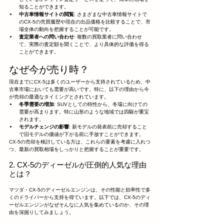
知ることができます。
中古車情報サイトの閲覧
: さまざまな中古車情報サイトで
のCX-5の売買履歴や現在の出品価格を比較することで、市
場全体の動向を把握することが可能です。
査定業者への問い合わせ
: 複数の買取業者に問い合わせ
て、実際の査定額を聞くことで、より具体的な評価を得る
ことができます。
なぜ今が売り時？
現在までにCX-5は多くのユーザーから支持されているため、中
古車市場においても需要が高いです。特に、以下の理由から今
が売却の最適なタイミングとされています。
冬季需要の増加
: SUVとしての特性から、冬場に向けての
需要が高まります。特に山形のような地域では四駆が重宝
されます。
モデルチェンジの影響
: 新モデルの発表前に売却すること
で旧モデルの価値が下がる前に手放すことができます。
CX-5の売却を検討している方は、これらの要素を考慮に入れつ
つ、最新の買取相場をしっかりと把握することが重要です。
2. CX-5のディーゼルが圧倒的人気な理由
とは？
マツダ・CX-5のディーゼルエンジンは、その性能と効率性で多
くのドライバーから支持を得ています。以下では、CX-5のディ
ーゼルエンジンがなぜそんなに人気を集めているのか、その理
由を深掘りしてみましょう。