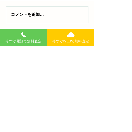
コメントを追加…
【驚愕】ジムニー山形で
【フィット】山
高騰中の理由｜中古相場
相場｜10万キロ
が下がらない背景を徹底
れる？過走行車
解説！新車価格超えも
査定の秘訣を徹
無料査定
記事
今すぐ電話で無料査定
今すぐWEBで無料査定
>
​新着記事