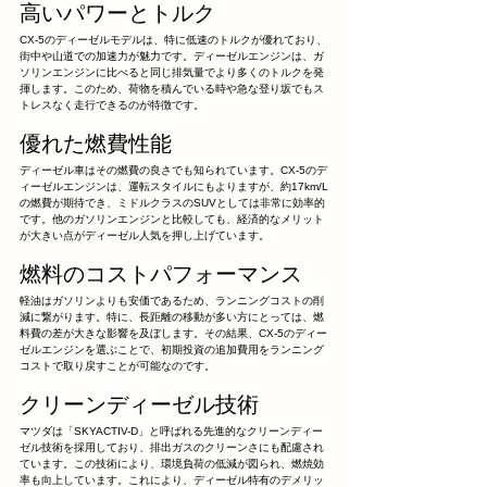
高いパワーとトルク
CX-5のディーゼルモデルは、特に低速のトルクが優れており、
街中や山道での加速力が魅力です。ディーゼルエンジンは、ガ
ソリンエンジンに比べると同じ排気量でより多くのトルクを発
揮します。このため、荷物を積んでいる時や急な登り坂でもス
トレスなく走行できるのが特徴です。
優れた燃費性能
ディーゼル車はその燃費の良さでも知られています。CX-5のデ
ィーゼルエンジンは、運転スタイルにもよりますが、約17km/L
の燃費が期待でき、ミドルクラスのSUVとしては非常に効率的
です。他のガソリンエンジンと比較しても、経済的なメリット
が大きい点がディーゼル人気を押し上げています。
燃料のコストパフォーマンス
軽油はガソリンよりも安価であるため、ランニングコストの削
減に繋がります。特に、長距離の移動が多い方にとっては、燃
料費の差が大きな影響を及ぼします。その結果、CX-5のディー
ゼルエンジンを選ぶことで、初期投資の追加費用をランニング
コストで取り戻すことが可能なのです。
クリーンディーゼル技術
マツダは「SKYACTIV-D」と呼ばれる先進的なクリーンディー
ゼル技術を採用しており、排出ガスのクリーンさにも配慮され
ています。この技術により、環境負荷の低減が図られ、燃焼効
率も向上しています。これにより、ディーゼル特有のデメリッ