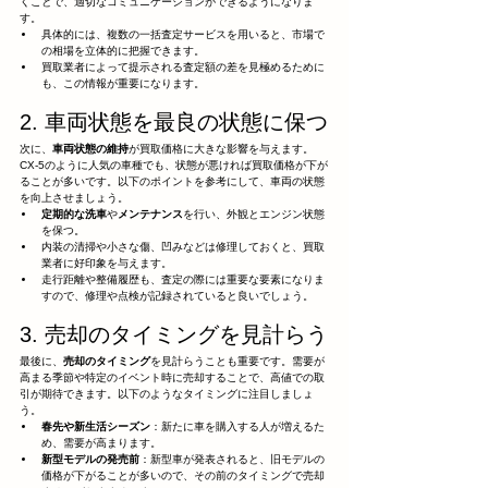
くことで、適切なコミュニケーションができるようになりま
す。
具体的には、複数の一括査定サービスを用いると、市場で
の相場を立体的に把握できます。
買取業者によって提示される査定額の差を見極めるために
も、この情報が重要になります。
2. 車両状態を最良の状態に保つ
次に、
車両状態の維持
が買取価格に大きな影響を与えます。
CX-5のように人気の車種でも、状態が悪ければ買取価格が下が
ることが多いです。以下のポイントを参考にして、車両の状態
を向上させましょう。
定期的な洗車
や
メンテナンス
を行い、外観とエンジン状態
を保つ。
内装の清掃や小さな傷、凹みなどは修理しておくと、買取
業者に好印象を与えます。
走行距離や整備履歴も、査定の際には重要な要素になりま
すので、修理や点検が記録されていると良いでしょう。
3. 売却のタイミングを見計らう
最後に、
売却のタイミング
を見計らうことも重要です。需要が
高まる季節や特定のイベント時に売却することで、高値での取
引が期待できます。以下のようなタイミングに注目しましょ
う。
春先や新生活シーズン
：新たに車を購入する人が増えるた
め、需要が高まります。
新型モデルの発売前
：新型車が発表されると、旧モデルの
価格が下がることが多いので、その前のタイミングで売却