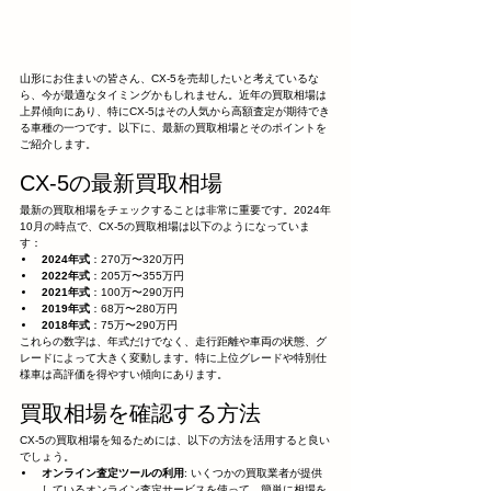
山形にお住まいの皆さん、CX-5を売却したいと考えているな
ら、今が最適なタイミングかもしれません。近年の買取相場は
上昇傾向にあり、特にCX-5はその人気から高額査定が期待でき
る車種の一つです。以下に、最新の買取相場とそのポイントを
ご紹介します。
CX-5の最新買取相場
最新の買取相場をチェックすることは非常に重要です。2024年
10月の時点で、CX-5の買取相場は以下のようになっていま
す：
2024年式
：270万〜320万円
2022年式
：205万〜355万円
2021年式
：100万〜290万円
2019年式
：68万〜280万円
2018年式
：75万〜290万円
これらの数字は、年式だけでなく、走行距離や車両の状態、グ
レードによって大きく変動します。特に上位グレードや特別仕
様車は高評価を得やすい傾向にあります。
買取相場を確認する方法
CX-5の買取相場を知るためには、以下の方法を活用すると良い
でしょう。
オンライン査定ツールの利用
: いくつかの買取業者が提供
しているオンライン査定サービスを使って、簡単に相場を