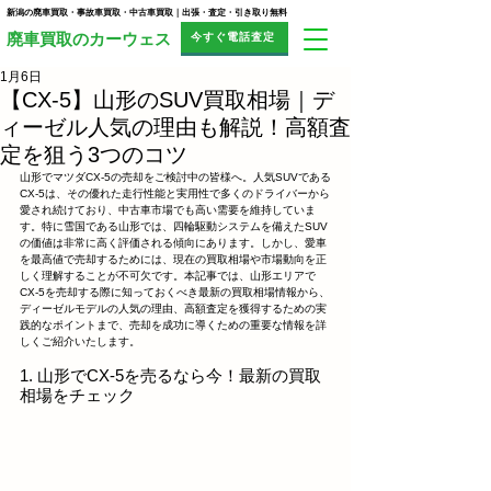
新潟の廃車買取・事故車買取・中古車買取｜出張・査定・引き取り無料
今すぐ電話査定
​廃車買取のカーウェス
1月6日
【CX-5】山形のSUV買取相場｜デ
ィーゼル人気の理由も解説！高額査
定を狙う3つのコツ
山形でマツダCX-5の売却をご検討中の皆様へ。人気SUVである
CX-5は、その優れた走行性能と実用性で多くのドライバーから
愛され続けており、中古車市場でも高い需要を維持していま
す。特に雪国である山形では、四輪駆動システムを備えたSUV
の価値は非常に高く評価される傾向にあります。しかし、愛車
を最高値で売却するためには、現在の買取相場や市場動向を正
しく理解することが不可欠です。本記事では、山形エリアで
CX-5を売却する際に知っておくべき最新の買取相場情報から、
ディーゼルモデルの人気の理由、高額査定を獲得するための実
践的なポイントまで、売却を成功に導くための重要な情報を詳
しくご紹介いたします。
1. 山形でCX-5を売るなら今！最新の買取
相場をチェック