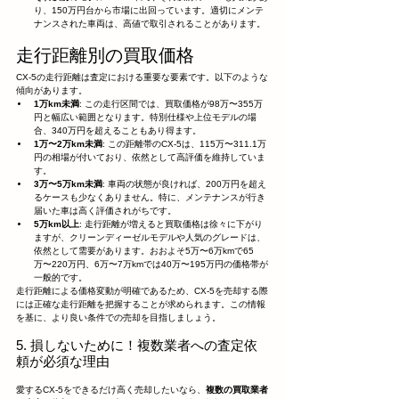
り、150万円台から市場に出回っています。適切にメンテ
ナンスされた車両は、高値で取引されることがあります。
走行距離別の買取価格
CX-5の走行距離は査定における重要な要素です。以下のような
傾向があります。
1万km未満
: この走行区間では、買取価格が98万〜355万
円と幅広い範囲となります。特別仕様や上位モデルの場
合、340万円を超えることもあり得ます。
1万〜2万km未満
: この距離帯のCX-5は、115万〜311.1万
円の相場が付いており、依然として高評価を維持していま
す。
3万〜5万km未満
: 車両の状態が良ければ、200万円を超え
るケースも少なくありません。特に、メンテナンスが行き
届いた車は高く評価されがちです。
5万km以上
: 走行距離が増えると買取価格は徐々に下がり
ますが、クリーンディーゼルモデルや人気のグレードは、
依然として需要があります。おおよそ5万〜6万kmで65
万〜220万円、6万〜7万kmでは40万〜195万円の価格帯が
一般的です。
走行距離による価格変動が明確であるため、CX-5を売却する際
には正確な走行距離を把握することが求められます。この情報
を基に、より良い条件での売却を目指しましょう。
5. 損しないために！複数業者への査定依
頼が必須な理由
愛するCX-5をできるだけ高く売却したいなら、
複数の買取業者