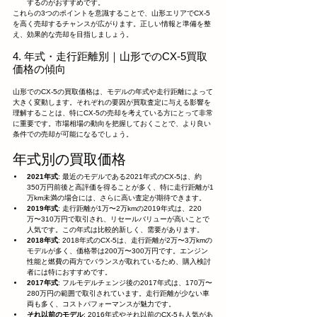
するのがおすすめです。
これらの3つのポイントを意識することで、山形エリアでCX-5
を高く売却するチャンスが広がります。正しい情報と準備を整
え、効果的な売却を目指しましょう。
4. 年式・走行距離別｜山形でのCX-5買取
価格の傾向
山形でのCX-5の買取価格は、モデルの年式や走行距離によって
大きく変動します。それぞれの要因が買取査定に与える影響を
理解することは、特にCX-5の売却を考えている方にとって非常
に重要です。市場相場の動向を把握しておくことで、より良い
条件での売却が可能になるでしょう。
年式別の買取価格
2021年式
: 最近のモデルである2021年式のCX-5は、約
350万円前後と高評価を得ることが多く、特に走行距離が1
万km未満の場合には、さらに高い査定が期待できます。
2019年式
: 走行距離が1万〜2万kmの2019年式は、220
万〜310万円で取引され、リセールバリューが高いことで
人気です。この年式は比較的新しく、需要があります。
2018年式
: 2018年式のCX-5は、走行距離が2万〜3万kmの
モデルが多く、価格帯は200万〜300万円です。エンジン
性能と燃費の両方でバランスが取れているため、購入検討
者には特におすすめです。
2017年式
: フルモデルチェンジ後の2017年式は、170万〜
280万円の範囲で取引されています。走行距離が少ない車
両も多く、コストパフォーマンスが魅力です。
それ以前のモデル
: 2016年式やそれ以前のCX-5も人気があ