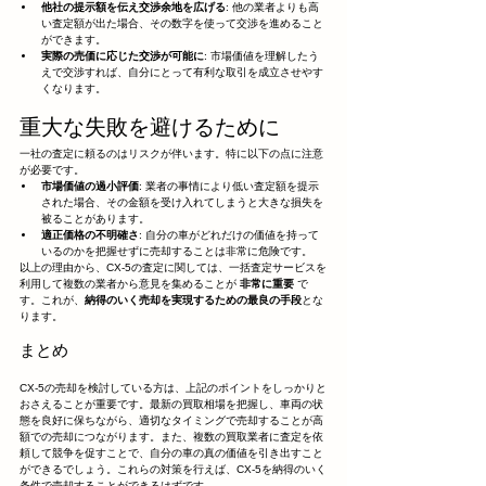
他社の提示額を伝え交渉余地を広げる
: 他の業者よりも高
い査定額が出た場合、その数字を使って交渉を進めること
ができます。
実際の売価に応じた交渉が可能に
: 市場価値を理解したう
えで交渉すれば、自分にとって有利な取引を成立させやす
くなります。
重大な失敗を避けるために
一社の査定に頼るのはリスクが伴います。特に以下の点に注意
が必要です。
市場価値の過小評価
: 業者の事情により低い査定額を提示
された場合、その金額を受け入れてしまうと大きな損失を
被ることがあります。
適正価格の不明確さ
: 自分の車がどれだけの価値を持って
いるのかを把握せずに売却することは非常に危険です。
以上の理由から、CX-5の査定に関しては、一括査定サービスを
利用して複数の業者から意見を集めることが 
非常に重要
 で
す。これが、
納得のいく売却を実現するための最良の手段
とな
ります。
まとめ
CX-5の売却を検討している方は、上記のポイントをしっかりと
おさえることが重要です。最新の買取相場を把握し、車両の状
態を良好に保ちながら、適切なタイミングで売却することが高
額での売却につながります。また、複数の買取業者に査定を依
頼して競争を促すことで、自分の車の真の価値を引き出すこと
ができるでしょう。これらの対策を行えば、CX-5を納得のいく
条件で売却することができるはずです。