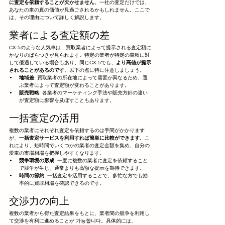
に査定を依頼することが欠かせません
。一社の査定だけでは、
あなたの車の真の価値が見過ごされるかもしれません。ここで
は、その理由について詳しく解説します。
業者による査定額の差
CX-5のような人気車は、買取業者によって提示される査定額に
かなりのばらつきが見られます。特定の業者が特定の車種に対
して優遇している場合もあり、同じCX-5でも、
より高値が提示
されることがあるのです
。以下の点に特に注意しましょう。
地域差
: 買取業者の所在地によって需要が異なるため、選
ぶ業者によって査定額が変わることがあります。
販売戦略
: 各業者のマーケティング手法や販売方針の違い
が査定額に影響を及ぼすこともあります。
一括査定の活用
複数の業者にそれぞれ査定を依頼するのは手間がかかります
が、
一括査定サービスを利用すれば簡単に比較ができます
。こ
れにより、短時間でいくつかの業者の査定金額を集め、自分の
愛車の市場相場を把握しやすくなります。
競争環境の形成
: 一度に複数の業者に査定を依頼すること
で競争が生じ、通常よりも高額な提示を期待できます。
時間の節約
: 一括査定を活用することで、多忙な方でも効
率的に買取相場を確認できるのです。
交渉力の向上
複数の業者から得た査定結果をもとに、業者間の競争を利用し
て交渉を有利に進めることが 가능합니다。具体的には、