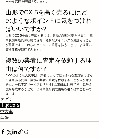
ーから支持を得続けています。
山形でCX-5を高く売るにはど
のようなポイントに気をつけれ
ばいいですか?
山形でCX-5を高く売却するには、最新の買取相場を把握し、車
両状態を最良の状態に保ち、適切なタイミングを見計らうこと
が重要です。これらのポイントに注意を払うことで、より高い
買取価格が期待できます。
複数の業者に査定を依頼する理
由は何ですか?
CX-5のような人気車は、業者によって提示される査定額にばら
つきがあるため、複数の業者に査定を依頼することが欠かせま
せん。一括査定サービスを活用すれば簡単に比較でき、競争環
境を形成することで、より高額な買取価格を引き出すことがで
きます。
タグ：
山形
CX-5
中古車
生活