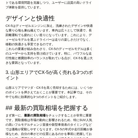
トである環境問題を克服しつつ、ユーザーに品質の高いドライ
ブ体験を提供しています。
デザインと快適性
CX-5はディーゼルエンジンに加え、洗練されたデザインや快適
な乗り心地も兼ね備えています。車内は広々として快適で、長
距離運転でも疲れにくい造りになっています。これにより、デ
ィーゼルモデルを選ぶドライバーは走りの楽しさだけでなく、
移動の快適さも享受できるのです。
これらの要素が組み合わさり、CX-5のディーゼルモデルは多く
のユーザーから支持を受け続けています。特に、パワフルな走
行性能と燃費効率のバランスが取れている点が、CX-5を選ぶ大
きな要因となっています。
3. 山形エリアでCX-5が高く売れる3つのポ
イント
山形エリアでマツダ・CX-5を高く売却するためには、いくつか
のポイントを押さえておくことが重要です。本記事では、その
中でも特に効果的な3つのポイントをご紹介します。
## 最新の買取相場を把握する
まず第一に、
最新の買取相場
をチェックすることが非常に重要
です。買取価格は市場の動向に影響されるため、特にSUV人気
の高いフルモデルチェンジ直後や新型車発表のタイミングなど
では価格が変動しやすくなります。CX-5の年式や走行距離が多
様なため、自分の車がどの位置にあるのかを事前に把握してお