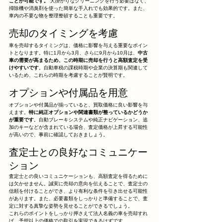
ことが可能です。
 大掛かりなクリーニングを行う必要はなく、
掃除機や消臭剤を使った簡単な手入れでも効果的です。また、
車内の不要な物を整理整頓することも重要です。
売却のタイミングを考慮
車を売却するタイミングは、価格に影響を与える重要なポイン
トとなります。特に1月から3月、さらに9月から10月は、
中古
車の需要が高まるため、この時期に売却を行うと高額査定を受
けやすいです
。自動車税の課税時期や企業の決算期も関連して
いるため、これらの時期を考慮することが賢明です。
オプションや付属品を用意
オプションや付属品が揃っていると、買取価格に良い影響を与
えます。
特に純正オプションや関連書類が整っているかどうか
が重要です
。自動ブレーキシステムや純正ナビゲーション、追
加のキーなどが含まれている場合、査定価格が上昇する可能性
が高いので、事前に確認しておきましょう。
査定士との良好なコミュニケー
ション
査定士との良いコミュニケーションも、高額査定を得るために
は欠かせません。誠実に売却の意向を伝えることで、査定士の
信頼を付けることができ、より有利な条件を引き出せる可能性
があります。また、必要書類をしっかりと準備することで、査
定に対する真摯な姿勢を見せることができるでしょう。
これらのポイントをしっかり押さえて法人名義の車を売却すれ
ば、予想以上の価格での取引を実現できるはずです。