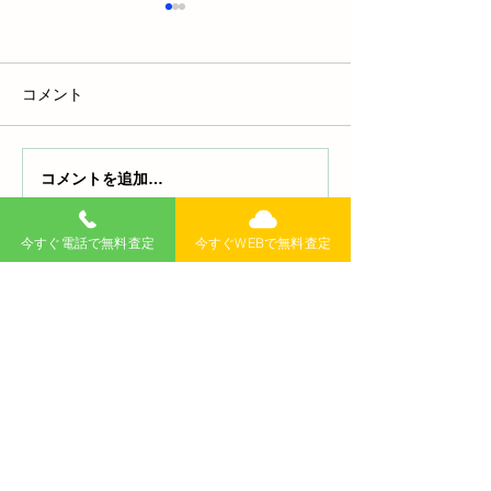
コメント
コメントを追加…
安くて安全な車に乗りた
車の構造変更と
い！おすすめ車種と選び
な書類と手続き
方ガイド
徹底解説！
今すぐ電話で無料査定
今すぐWEBで無料査定
無料査定
記事
>