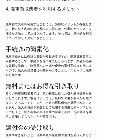
4. 廃車買取業者を利用するメリット
廃車買取業者を利用することには、多様なメリットが存在しま
す。特に法人名義の車を廃車する際には、効率的かつコストを
抑えた方法として注目されています。それでは、具体的な利点
について詳しく見ていきましょう。
手続きの簡素化
廃車手続きには複雑な書類が多数必要ですが、廃車買取業者に
依頼することで、手続きを専門家に任せられます。業者が必要
な書類を準備し、陸運局への申請や税金の還付手続きも行いま
すので、法人の担当者は手間をかけることなくスムーズに廃車
が可能です。
無料またはお得な引き取り
多くの廃車買取業者では、車の状態に応じた引き取り価格を提
示してくれます。場合によっては、無料での引き取りが可能に
なることもあります。また、一定の買取価格が提示されること
もあり、法人の資産を利益として活用する貴重なチャンスとな
るでしょう。法人名義の車は企業の財産とされ、その価値を適
切に評価してもらうことが重要です。
還付金の受け取り
廃車手続きを行うと、自動車税や重量税の還付を受けられるこ