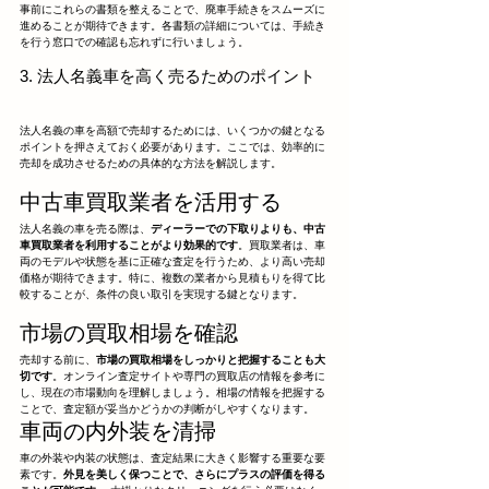
事前にこれらの書類を整えることで、廃車手続きをスムーズに
進めることが期待できます。各書類の詳細については、手続き
を行う窓口での確認も忘れずに行いましょう。
3. 法人名義車を高く売るためのポイント
法人名義の車を高額で売却するためには、いくつかの鍵となる
ポイントを押さえておく必要があります。ここでは、効率的に
売却を成功させるための具体的な方法を解説します。
中古車買取業者を活用する
法人名義の車を売る際は、
ディーラーでの下取りよりも、中古
車買取業者を利用することがより効果的です
。買取業者は、車
両のモデルや状態を基に正確な査定を行うため、より高い売却
価格が期待できます。特に、複数の業者から見積もりを得て比
較することが、条件の良い取引を実現する鍵となります。
市場の買取相場を確認
売却する前に、
市場の買取相場をしっかりと把握することも大
切です
。オンライン査定サイトや専門の買取店の情報を参考に
し、現在の市場動向を理解しましょう。相場の情報を把握する
ことで、査定額が妥当かどうかの判断がしやすくなります。
車両の内外装を清掃
車の外装や内装の状態は、査定結果に大きく影響する重要な要
素です。
外見を美しく保つことで、さらにプラスの評価を得る