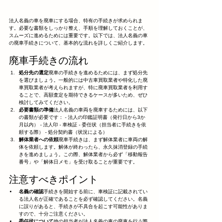
法人名義の車を廃車にする場合、特有の手続きが求められま
す。必要な書類をしっかり整え、手順を理解しておくことが、
スムーズに進めるためには重要です。以下では、法人名義の車
の廃車手続きについて、基本的な流れを詳しくご紹介します。
廃車手続きの流れ
処分先の選定
廃車の手続きを進めるためには、まず処分先
を選びましょう。一般的には中古車買取業者や特化した廃
車買取業者が考えられますが、特に廃車買取業者を利用す
ることで、高額査定を期待できるケースが多いため、ぜひ
検討してみてください。
必要書類の準備
法人名義の車両を廃車するためには、以下
の書類が必要です： - 法人の印鑑証明書（発行日から3か
月以内） - 法人印 - 車検証 - 委任状（担当者に手続きを依
頼する際） - 処分契約書（状況による）
解体業者への依頼
廃車手続きは、まず解体業者に車両の解
体を依頼します。解体が終わったら、永久抹消登録の手続
きを進めましょう。この際、解体業者から必ず「移動報告
番号」や「解体日メモ」を受け取ることが重要です。
注意すべきポイント
名義の確認
手続きを開始する前に、車検証に記載されてい
る法人名が正確であることを必ず確認してください。名義
に誤りがあると、手続きが不具合を起こす可能性がありま
すので、十分ご注意ください。
委任状について
他の担当者が法人名義の車の廃車を行う際