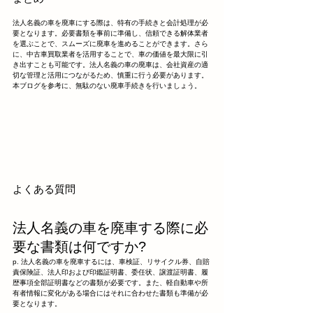
法人名義の車を廃車にする際は、特有の手続きと会計処理が必
要となります。必要書類を事前に準備し、信頼できる解体業者
を選ぶことで、スムーズに廃車を進めることができます。さら
に、中古車買取業者を活用することで、車の価値を最大限に引
き出すことも可能です。法人名義の車の廃車は、会社資産の適
切な管理と活用につながるため、慎重に行う必要があります。
本ブログを参考に、無駄のない廃車手続きを行いましょう。
よくある質問
法人名義の車を廃車する際に必
要な書類は何ですか?
p. 法人名義の車を廃車するには、車検証、リサイクル券、自賠
責保険証、法人印および印鑑証明書、委任状、譲渡証明書、履
歴事項全部証明書などの書類が必要です。また、軽自動車や所
有者情報に変化がある場合にはそれに合わせた書類も準備が必
要となります。