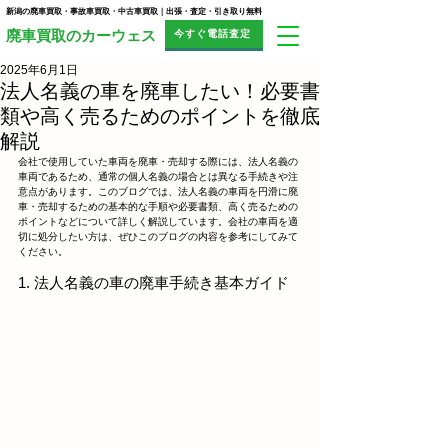
新潟の廃車買取・事故車買取・中古車買取｜出張・査定・引き取り無料
今すぐ電話査定
​廃車買取のカーウェス
2025年6月1日
法人名義の車を廃車したい！必要書
類や高く売るためのポイントを徹底
解説
会社で使用していた車両を廃車・売却する際には、法人名義の
車両であるため、通常の個人名義の場合とは異なる手続きや注
意点があります。このブログでは、法人名義の車両を円滑に廃
車・売却するための基本的な手順や必要書類、高く売るための
ポイントなどについて詳しく解説しています。会社の車両を適
切に処分したい方は、ぜひこのブログの内容を参考にしてみて
ください。
1. 法人名義の車の廃車手続き基本ガイド