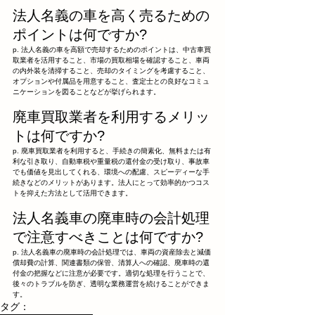
法人名義の車を高く売るための
ポイントは何ですか?
p. 法人名義の車を高額で売却するためのポイントは、中古車買
取業者を活用すること、市場の買取相場を確認すること、車両
の内外装を清掃すること、売却のタイミングを考慮すること、
オプションや付属品を用意すること、査定士との良好なコミュ
ニケーションを図ることなどが挙げられます。
廃車買取業者を利用するメリッ
トは何ですか?
p. 廃車買取業者を利用すると、手続きの簡素化、無料または有
利な引き取り、自動車税や重量税の還付金の受け取り、事故車
でも価値を見出してくれる、環境への配慮、スピーディーな手
続きなどのメリットがあります。法人にとって効率的かつコス
トを抑えた方法として活用できます。
法人名義車の廃車時の会計処理
で注意すべきことは何ですか?
p. 法人名義車の廃車時の会計処理では、車両の資産除去と減価
償却費の計算、関連書類の保管、清算人への確認、廃車時の還
付金の把握などに注意が必要です。適切な処理を行うことで、
後々のトラブルを防ぎ、透明な業務運営を続けることができま
す。
タグ：