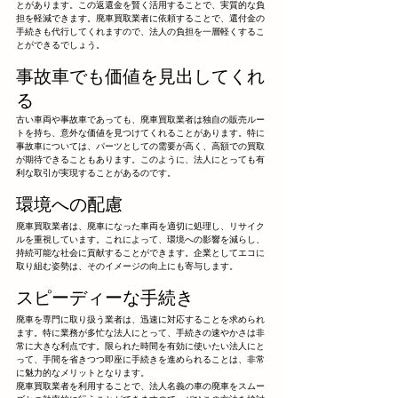
とがあります。この返還金を賢く活用することで、実質的な負
担を軽減できます。廃車買取業者に依頼することで、還付金の
手続きも代行してくれますので、法人の負担を一層軽くするこ
とができるでしょう。
事故車でも価値を見出してくれ
る
古い車両や事故車であっても、廃車買取業者は独自の販売ルー
トを持ち、意外な価値を見つけてくれることがあります。特に
事故車については、パーツとしての需要が高く、高額での買取
が期待できることもあります。このように、法人にとっても有
利な取引が実現することがあるのです。
環境への配慮
廃車買取業者は、廃車になった車両を適切に処理し、リサイク
ルを重視しています。これによって、環境への影響を減らし、
持続可能な社会に貢献することができます。企業としてエコに
取り組む姿勢は、そのイメージの向上にも寄与します。
スピーディーな手続き
廃車を専門に取り扱う業者は、迅速に対応することを求められ
ます。特に業務が多忙な法人にとって、手続きの速やかさは非
常に大きな利点です。限られた時間を有効に使いたい法人にと
って、手間を省きつつ即座に手続きを進められることは、非常
に魅力的なメリットとなります。
廃車買取業者を利用することで、法人名義の車の廃車をスムー