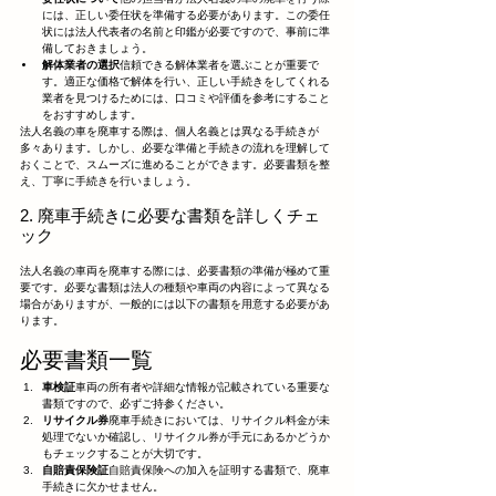
には、正しい委任状を準備する必要があります。この委任
状には法人代表者の名前と印鑑が必要ですので、事前に準
備しておきましょう。
解体業者の選択
信頼できる解体業者を選ぶことが重要で
す。適正な価格で解体を行い、正しい手続きをしてくれる
業者を見つけるためには、口コミや評価を参考にすること
をおすすめします。
法人名義の車を廃車する際は、個人名義とは異なる手続きが
多々あります。しかし、必要な準備と手続きの流れを理解して
おくことで、スムーズに進めることができます。必要書類を整
え、丁寧に手続きを行いましょう。
2. 廃車手続きに必要な書類を詳しくチェ
ック
法人名義の車両を廃車する際には、必要書類の準備が極めて重
要です。必要な書類は法人の種類や車両の内容によって異なる
場合がありますが、一般的には以下の書類を用意する必要があ
ります。
必要書類一覧
車検証
車両の所有者や詳細な情報が記載されている重要な
書類ですので、必ずご持参ください。
リサイクル券
廃車手続きにおいては、リサイクル料金が未
処理でないか確認し、リサイクル券が手元にあるかどうか
もチェックすることが大切です。
自賠責保険証
自賠責保険への加入を証明する書類で、廃車
手続きに欠かせません。