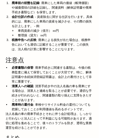
廃車前の状態を記録
: 廃車にした車両の価値（帳簿価額）
や減価償却の詳細を記録し、関連資料（解体証明書や廃車
手続き書類など）を保管します。
会計仕訳の作成
: - 資産除去に関する仕訳を行います。具体
的には、廃車にした車両の資産を減少させ、その際の損失
を計上します。 - 例:
車両資産の減少（借方） xx円
整理損（貸方） xx円
税務申告への反映
: 廃車による損失が出た場合は、税務申
告においても適切に記載することが重要です。この損失
は、法人税の計算に影響することになります。
注意点
必要書類の保管
: 廃車手続きに関連する書類は、今後の税
務監査に備えて保管しておくことが大切です。特に、解体
証明書や永続抹消登録証明書は、会計上の裏付けとして非
常に重要です。
清算人への確認
: 清算手続き中の法人名義の車を廃車にす
る場合は、清算人と連絡を取ることが必要です。適切な手
続きが行われないと、関連書類の取り揃えに支障をきたす
ことがあります。
廃車時の還付金
: 車検やリサイクル料金の還付についても
把握しておくことが利用価値を高めるポイントです。
法人名義の車の廃車手続きとそれに伴う会計処理は、しっかり
と行わないと法人にとって不利益になる可能性があります。適
切に処理を進めることで、後々のトラブルを防ぎ、透明な業務
運営を続けることができます。
まとめ