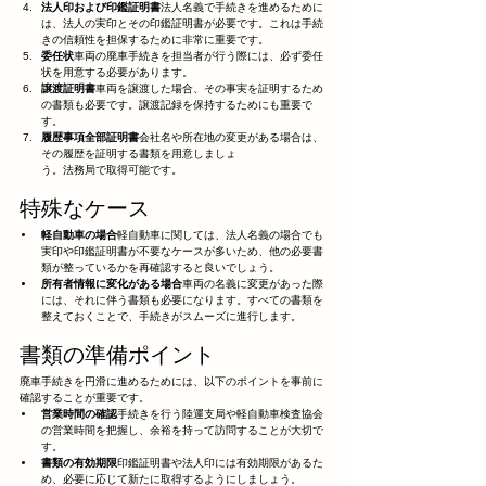
法人印および印鑑証明書
法人名義で手続きを進めるために
は、法人の実印とその印鑑証明書が必要です。これは手続
きの信頼性を担保するために非常に重要です。
委任状
車両の廃車手続きを担当者が行う際には、必ず委任
状を用意する必要があります。
譲渡証明書
車両を譲渡した場合、その事実を証明するため
の書類も必要です。譲渡記録を保持するためにも重要で
す。
履歴事項全部証明書
会社名や所在地の変更がある場合は、
その履歴を証明する書類を用意しましょ
う。法務局で取得可能です。
特殊なケース
軽自動車の場合
軽自動車に関しては、法人名義の場合でも
実印や印鑑証明書が不要なケースが多いため、他の必要書
類が整っているかを再確認すると良いでしょう。
所有者情報に変化がある場合
車両の名義に変更があった際
には、それに伴う書類も必要になります。すべての書類を
整えておくことで、手続きがスムーズに進行します。
書類の準備ポイント
廃車手続きを円滑に進めるためには、以下のポイントを事前に
確認することが重要です。
営業時間の確認
手続きを行う陸運支局や軽自動車検査協会
の営業時間を把握し、余裕を持って訪問することが大切で
す。
書類の有効期限
印鑑証明書や法人印には有効期限があるた
め、必要に応じて新たに取得するようにしましょう。