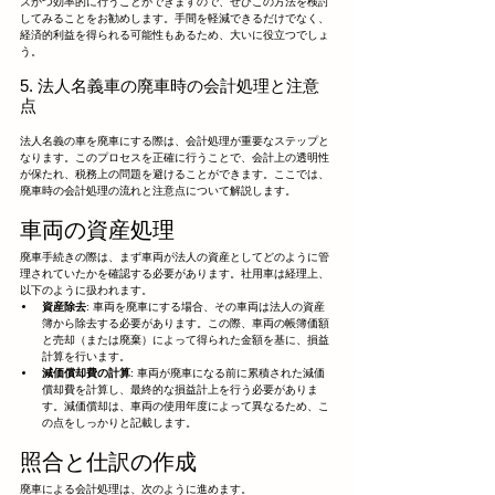
ズかつ効率的に行うことができますので、ぜひこの方法を検討
してみることをお勧めします。手間を軽減できるだけでなく、
経済的利益を得られる可能性もあるため、大いに役立つでしょ
う。
5. 法人名義車の廃車時の会計処理と注意
点
法人名義の車を廃車にする際は、会計処理が重要なステップと
なります。このプロセスを正確に行うことで、会計上の透明性
が保たれ、税務上の問題を避けることができます。ここでは、
廃車時の会計処理の流れと注意点について解説します。
車両の資産処理
廃車手続きの際は、まず車両が法人の資産としてどのように管
理されていたかを確認する必要があります。社用車は経理上、
以下のように扱われます。
資産除去
: 車両を廃車にする場合、その車両は法人の資産
簿から除去する必要があります。この際、車両の帳簿価額
と売却（または廃棄）によって得られた金額を基に、損益
計算を行います。
減価償却費の計算
: 車両が廃車になる前に累積された減価
償却費を計算し、最終的な損益計上を行う必要がありま
す。減価償却は、車両の使用年度によって異なるため、こ
の点をしっかりと記載します。
照合と仕訳の作成
廃車による会計処理は、次のように進めます。